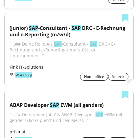
(Junior) 
SAP
-Consultant - 
SAP
 DRC - E-Rechnung 
und e-Reporting (m/w/d)
"...## Deine Rolle Als 
SAP
-Consultant - 
SAP
 DRC - E-
Rechnung und e-Reporting unterstützt du 
Unternehmen..."
Fink IT-Solutions
Würzburg
Homeoffice
Vollzeit
ABAP Developer 
SAP
 EWM (all genders)
"...## Dein neu­er Job Als ABAP Developer 
SAP
 EWM (all 
genders) konzipierst und realisierst..."
prismat