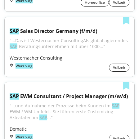
Würzburg
Homeoffice
Vollzeit
SAP
 Sales Director Germany (f/m/d)
"...Das ist Westernacher ConsultingAls global agierendes 
SAP
-Beratungsunternehmen mit über 1000..."
Westernacher Consulting
Würzburg
Vollzeit
SAP
 EWM Consultant / Project Manager (m/w/d)
"...und Aufnahme der Prozesse beim Kunden im 
SAP
EWM / WM Umfeld - Sie führen erste Customizing 
Aktivitäten im 
SAP
..."
Dematic
Würzburg
Vollzeit