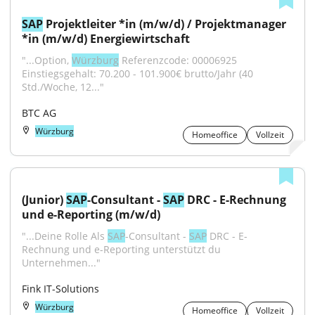
SAP
 Projektleiter *in (m/w/d) / Projektmanager 
*in (m/w/d) Energiewirtschaft
"...Option, 
Würzburg
 Referenzcode: 00006925 
Einstiegsgehalt: 70.200 - 101.900€ brutto/Jahr (40 
Std./Woche, 12..."
BTC AG
Würzburg
Homeoffice
Vollzeit
(Junior) 
SAP
-Consultant - 
SAP
 DRC - E-Rechnung 
und e-Reporting (m/w/d)
"...Deine Rolle Als 
SAP
-Consultant - 
SAP
 DRC - E-
Rechnung und e-Reporting unterstützt du 
Unternehmen..."
Fink IT-Solutions
Würzburg
Homeoffice
Vollzeit