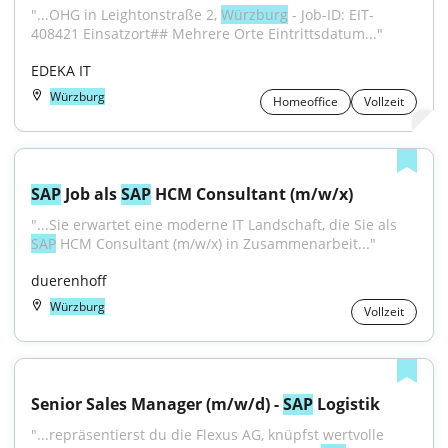
"...OHG in Leightonstraße 2, 
Würzburg
 - Job-ID: EIT-
408421 Einsatzort## Mehrere Orte Eintrittsdatum..."
EDEKA IT
Würzburg
Homeoffice
Vollzeit
SAP
 Job als 
SAP
 HCM Consultant (m/w/x)
"...Sie erwartet eine moderne IT Landschaft, die Sie als 
SAP
 HCM Consultant (m/w/x) in Zusammenarbeit..."
duerenhoff
Würzburg
Vollzeit
Senior Sales Manager (m/w/d) - 
SAP
 Logistik
"...repräsentierst du die Flexus AG, knüpfst wertvolle 