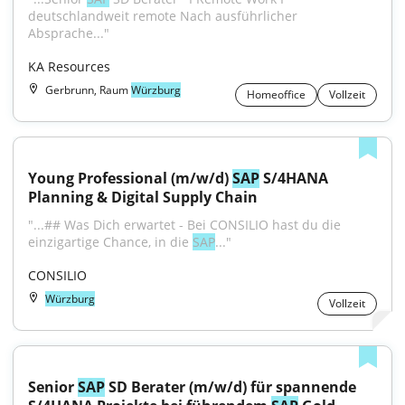
deutschlandweit remote Nach ausführlicher 
Absprache..."
KA Resources
Gerbrunn, Raum
Würzburg
Homeoffice
Vollzeit
Young Professional (m/w/d) 
SAP
 S/4HANA 
Planning & Digital Supply Chain
"...## Was Dich erwartet - Bei CONSILIO hast du die 
einzigartige Chance, in die 
SAP
..."
CONSILIO
Würzburg
Vollzeit
Senior 
SAP
 SD Berater (m/w/d) für spannende 