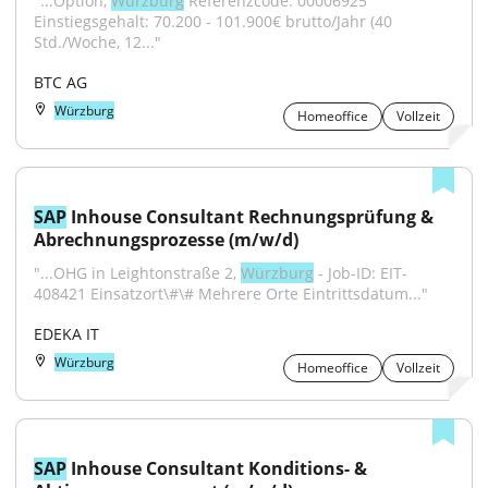
"...Option, 
Würzburg
 Referenzcode: 00006925 
Einstiegsgehalt: 70.200 - 101.900€ brutto/Jahr (40 
Std./Woche, 12..."
BTC AG
Würzburg
Homeoffice
Vollzeit
SAP
 Inhouse Consultant Rechnungsprüfung & 
Abrechnungsprozesse (m/w/d)
"...OHG in Leightonstraße 2, 
Würzburg
 - Job-ID: EIT-
408421 Einsatzort\#\# Mehrere Orte Eintrittsdatum..."
EDEKA IT
Würzburg
Homeoffice
Vollzeit
SAP
 Inhouse Consultant Konditions- & 