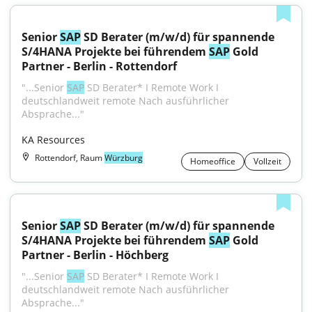
Senior 
SAP
 SD Berater (m/w/d) für spannende 
S/4HANA Projekte bei führendem 
SAP
 Gold 
Partner - Berlin - Rottendorf
"...Senior 
SAP
 SD Berater* I Remote Work I 
deutschlandweit remote Nach ausführlicher 
Absprache..."
KA Resources
Rottendorf, Raum
Würzburg
Homeoffice
Vollzeit
Senior 
SAP
 SD Berater (m/w/d) für spannende 
S/4HANA Projekte bei führendem 
SAP
 Gold 
Partner - Berlin - Höchberg
"...Senior 
SAP
 SD Berater* I Remote Work I 
deutschlandweit remote Nach ausführlicher 
Absprache..."