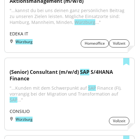
Aktionsmanagement (m/w/d)
"...kannst du bei uns deinen ganz persönlichen Beitrag 
zu unseren Zielen leisten. Mögliche Einsatzorte sind: 
Hamburg, Mannheim, Minden, 
Würzburg
..."
EDEKA IT
Würzburg
Homeoffice
Vollzeit
(Senior) Consultant (m/w/d) 
SAP
 S/4HANA 
Finance
"...Kunden mit dem Schwerpunkt auf 
SAP
 Finance (FI), 
vorrangig bei der Migration und Transformation auf 
SAP
..."
CONSILIO
Würzburg
Vollzeit