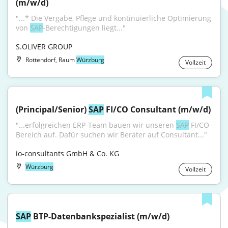
(m/w/d)
"...‎* Die Vergabe, Pflege und kontinuierliche Optimierung 
von 
SAP
‑Berechtigungen liegt..."
S.OLIVER GROUP
Rottendorf, Raum
Würzburg
Vollzeit
(Principal/Senior) 
SAP
 FI/CO Consultant (m/w/d)
"...erfolgreichen ERP-Team bauen wir unseren 
SAP
 FI/CO 
Bereich auf. Dafür suchen wir Berater auf Consultant..."
io-consultants GmbH & Co. KG
Würzburg
Vollzeit
SAP
 BTP-Datenbankspezialist (m/w/d)