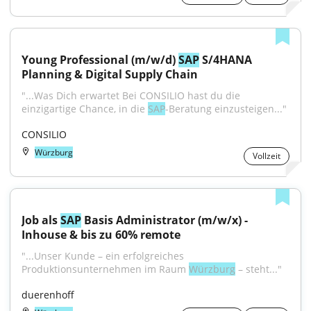
Young Professional (m/w/d) 
SAP
 S/4HANA 
Planning & Digital Supply Chain
"...Was Dich erwartet Bei CONSILIO hast du die 
einzigartige Chance, in die 
SAP
-Beratung einzusteigen..."
CONSILIO
Würzburg
Vollzeit
Job als 
SAP
 Basis Administrator (m/w/x) - 
Inhouse & bis zu 60% remote
"...Unser Kunde – ein erfolgreiches 
Produktionsunternehmen im Raum 
Würzburg
 – steht..."
duerenhoff