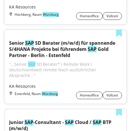
KA Resources
Höchberg, Raum
Würzburg
Homeoffice
Vollzeit
Senior 
SAP
 SD Berater (m/w/d) für spannende 
S/4HANA Projekte bei führendem 
SAP
 Gold 
Partner - Berlin - Estenfeld
"...Senior 
SAP
 SD Berater* I Remote Work I 
deutschlandweit remote Nach ausführlicher 
Absprache..."
KA Resources
Estenfeld, Raum
Würzburg
Homeoffice
Vollzeit
Junior 
SAP
-Consultant - 
SAP
 Cloud / 
SAP
 BTP 
(m/w/d)