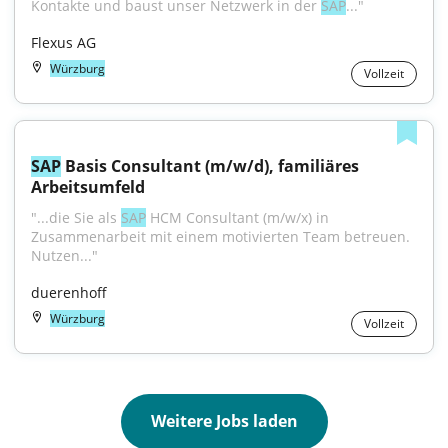
Kontakte und baust unser Netzwerk in der 
SAP
..."
Flexus AG
Würzburg
Vollzeit
SAP
 Basis Consultant (m/w/d), familiäres 
Arbeitsumfeld
"...die Sie als 
SAP
 HCM Consultant (m/w/x) in 
Zusammenarbeit mit einem motivierten Team betreuen. 
Nutzen..."
duerenhoff
Würzburg
Vollzeit
Weitere Jobs laden