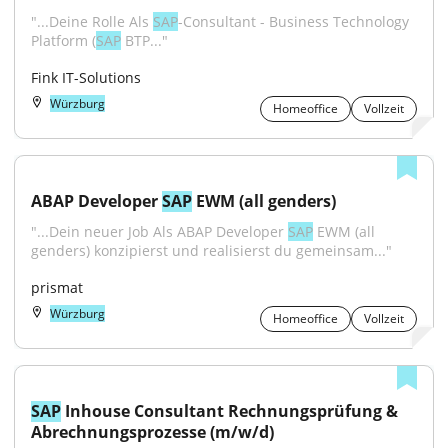
"...Deine Rolle Als 
SAP
-Consultant - Business Technology 
Platform (
SAP
 BTP..."
Fink IT-Solutions
Würzburg
Homeoffice
Vollzeit
ABAP Developer 
SAP
 EWM (all genders)
"...Dein neu­er Job Als ABAP Developer 
SAP
 EWM (all 
genders) konzipierst und realisierst du gemeinsam..."
prismat
Würzburg
Homeoffice
Vollzeit
SAP
 Inhouse Consultant Rechnungsprüfung & 
Abrechnungsprozesse (m/w/d)