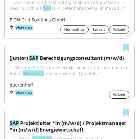
"...auf Neues und hast richtig Spaß an Tempo? Dann 
bewirb Dich als 
SAP
 BTP-Datenbankspezialist (m/w/d..."
E.ON Grid Solutions GmbH
Würzburg
Homeoffice
Teilzeit
Vollzeit
(Junior) 
SAP
 Berechtigungsconsultant (m/w/d)
"...Werden Sie Teil eines erfolgreichen Unternehmens im 
Raum 
Würzburg
, das Innovation, Qualität..."
duerenhoff
Würzburg
Vollzeit
SAP
 Projektleiter *in (m/w/d) / Projektmanager 
*in (m/w/d) Energiewirtschaft