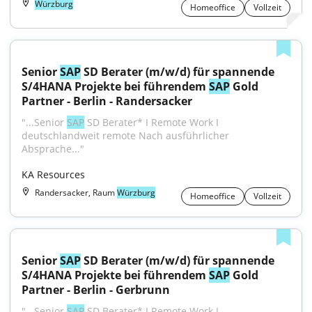
Würzburg
Homeoffice
Vollzeit
Senior 
SAP
 SD Berater (m/w/d) für spannende 
S/4HANA Projekte bei führendem 
SAP
 Gold 
Partner - Berlin - Randersacker
"...Senior 
SAP
 SD Berater* I Remote Work I 
deutschlandweit remote Nach ausführlicher 
Absprache..."
KA Resources
Randersacker, Raum
Würzburg
Homeoffice
Vollzeit
Senior 
SAP
 SD Berater (m/w/d) für spannende 
S/4HANA Projekte bei führendem 
SAP
 Gold 
Partner - Berlin - Gerbrunn
"...Senior 
SAP
 SD Berater* I Remote Work I 