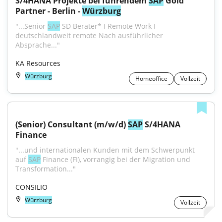
S/4HANA Projekte bei führendem 
SAP
 Gold 
Partner - Berlin - 
Würzburg
"...Senior 
SAP
 SD Berater* I Remote Work I 
deutschlandweit remote Nach ausführlicher 
Absprache..."
KA Resources
Würzburg
Homeoffice
Vollzeit
(Senior) Consultant (m/w/d) 
SAP
 S/4HANA 
Finance
"...und internationalen Kunden mit dem Schwerpunkt 
auf 
SAP
 Finance (FI), vorrangig bei der Migration und 
Transformation..."
CONSILIO
Würzburg
Vollzeit