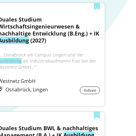
Duales Studium 
Wirtschaftsingenieurwesen & 
nachhaltige Entwicklung (B.Eng.) + IK 
Ausbildung
 (2027)
"...Osnabrück am Campus Lingen und der 
Ausbildung
 als Industriekaufmann/-frau bei der 
Westnetz GmbH..."
Westnetz GmbH
Osnabrück, Lingen
Vollzeit
Duales Studium BWL & nachhaltiges 
Management (B.A.) + IK 
Ausbildung