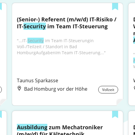
(Senior-) Referent (m/w/d) IT-Risiko / 
IT-
Security
 im Team IT-Steuerung
"...IT-
Security
 im Team IT-Steuerungin 
Voll-/Teilzeit / Standort in Bad 
HomburgAufgabenIm Team IT-Steuerung..."
Taunus Sparkasse
Bad Homburg vor der Höhe
Vollzeit
Ausbildung
 zum Mechatroniker 
(m/w/d) für Kältetechnik