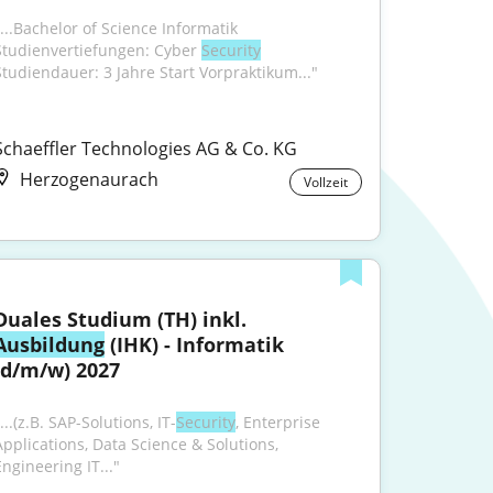
...Bachelor of Science Informatik 
Studienvertiefungen: Cyber 
Security
Studiendauer: 3 Jahre Start Vorpraktikum..."
Schaeffler Technologies AG & Co. KG
Herzogenaurach
Vollzeit
Duales Studium (TH) inkl. 
Ausbildung
 (IHK) - Informatik 
(d/m/w) 2027
...(z.B. SAP-Solutions, IT-
Security
, Enterprise 
Applications, Data Science & Solutions, 
Engineering IT..."