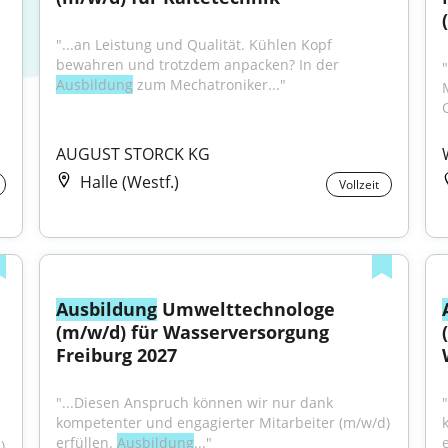
"...an Leistung und Qualität. Kühlen Kopf 
bewahren und trotzdem anpacken? In der 
Ausbildung
 zum Mechatroniker..."
AUGUST STORCK KG
Halle (Westf.)
Vollzeit
Ausbildung
 Umwelttechnologe 
(m/w/d) für Wasserversorgung 
Freiburg 2027
"...Diesen Anspruch können wir nur dank 
kompetenter und engagierter Mitarbeiter (m/w/d) 
erfüllen. 
Ausbildung
..."
e
 