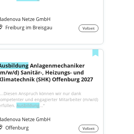
Badenova Netze GmbH
Freiburg im Breisgau
Vollzeit
Ausbildung
 Anlagenmechaniker 
(m/w/d) Sanitär-, Heizungs- und 
Klimatechnik (SHK) Offenburg 2027
"...Diesen Anspruch können wir nur dank 
kompetenter und engagierter Mitarbeiter (m/w/d) 
rfüllen. 
Ausbildung
..."
Badenova Netze GmbH
Offenburg
Vollzeit