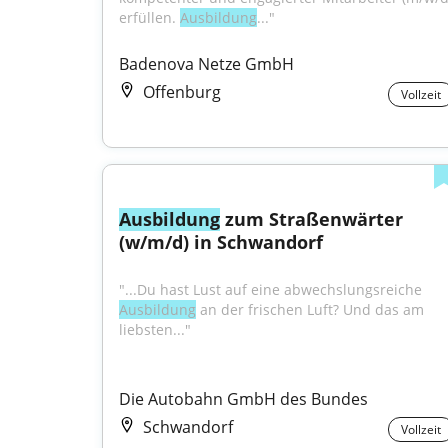
erfüllen. 
Ausbildung
..."
Badenova Netze GmbH
Offenburg
Vollzeit
Ausbildung
 zum Straßenwärter 
(w/m/d) in Schwandorf
"...Du hast Lust auf eine abwechslungsreiche 
Ausbildung
 an der frischen Luft? Und das am 
liebsten..."
Die Autobahn GmbH des Bundes
Schwandorf
Vollzeit