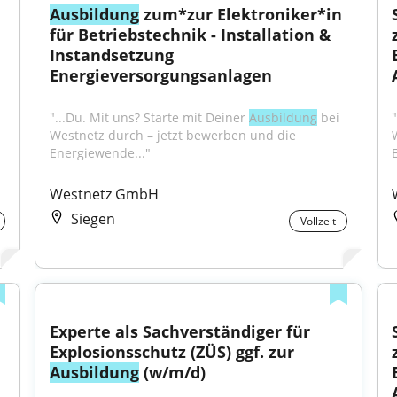
 
Ausbildung
 zum*zur Elektroniker*in 
für Betriebstechnik - Installation & 
Instandsetzung 
Energieversorgungsanlagen
"...Du. Mit uns? Starte mit Deiner 
Ausbildung
 bei 
Westnetz durch – jetzt bewerben und die 
Energiewende..."
Westnetz GmbH
Siegen
Vollzeit
 
Experte als Sachverständiger für 
Explosionsschutz (ZÜS) ggf. zur 
Ausbildung
 (w/m/d)