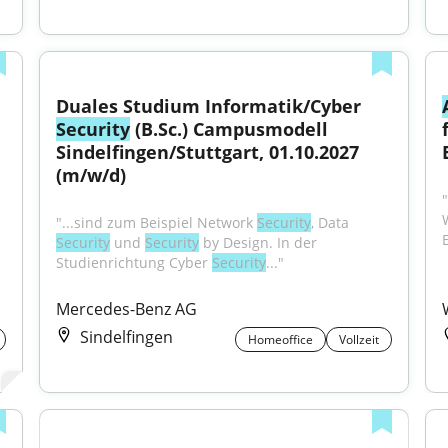
 
Duales Studium Informatik/Cyber 
Security
 (B.Sc.) Campusmodell 
Sindelfingen/Stuttgart, 01.10.2027 
(m/w/d)
"...sind zum Beispiel Network 
Security
, Data 
Security
 und 
Security
 by Design. In der 
Studienrichtung Cyber 
Security
..."
Mercedes-Benz AG
Sindelfingen
Homeoffice
Vollzeit