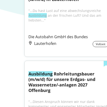
"...Du hast Lust auf eine abwechslungsreiche 
Ausbildung
 an der frischen Luft? Und das am 
liebsten..."
Die Autobahn GmbH des Bundes
Lauterhofen
Vollzeit
Ausbildung
 Rohrleitungsbauer 
(m/w/d) für unsere Erdgas- und 
Wassernetze/-anlagen 2027 
Offenburg
"...Diesen Anspruch können wir nur dank 
kompetenter und engagierter Mitarbeiter (m/w/d)