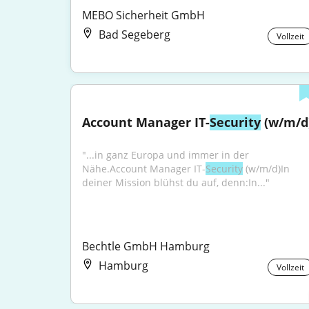
MEBO Sicherheit GmbH
Bad Segeberg
Vollzeit
Account Manager IT-
Security
 (w/m/d
"...in ganz Europa und immer in der 
Nähe.Account Manager IT-
Security
 (w/m/d)In 
deiner Mission blühst du auf, denn:In..."
Bechtle GmbH Hamburg
Hamburg
Vollzeit