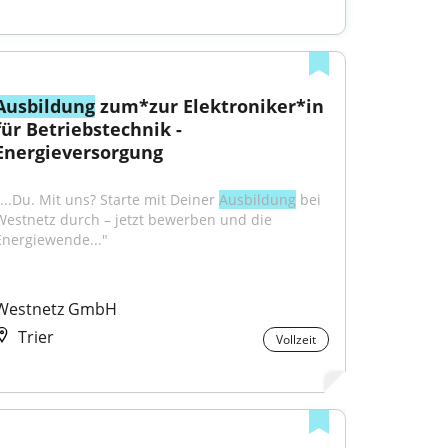
Ausbildung
 zum*zur Elektroniker*in 
für Betriebstechnik - 
Energieversorgung
"...Du. Mit uns? Starte mit Deiner 
Ausbildung
 bei 
Westnetz durch – jetzt bewerben und die 
Energiewende..."
Westnetz GmbH
Trier
Vollzeit