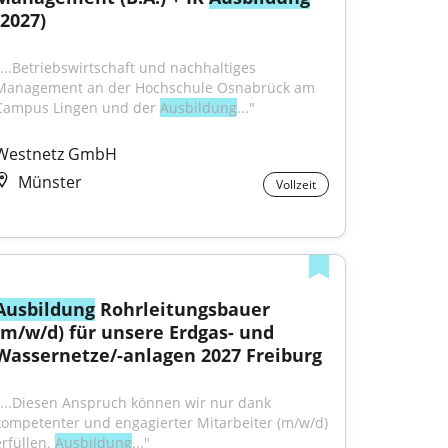
(2027)
"...Betriebswirtschaft und nachhaltiges 
Management an der Hochschule Osnabrück am 
Campus Lingen und der 
Ausbildung
..."
Westnetz GmbH
Münster
Vollzeit
Ausbildung
 Rohrleitungsbauer 
(m/w/d) für unsere Erdgas- und 
Wassernetze/-anlagen 2027 Freiburg
"...Diesen Anspruch können wir nur dank 
kompetenter und engagierter Mitarbeiter (m/w/d) 
rfüllen. 
Ausbildung
..."