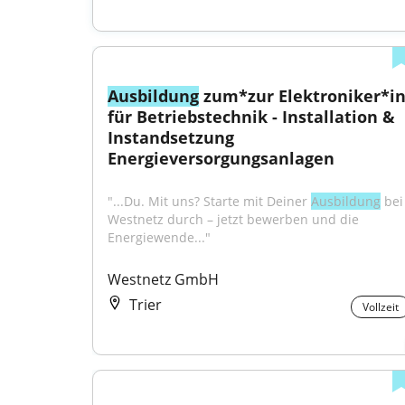
Ausbildung
 zum*zur Elektroniker*in
für Betriebstechnik - Installation & 
Instandsetzung 
Energieversorgungsanlagen
"...Du. Mit uns? Starte mit Deiner 
Ausbildung
 bei 
Westnetz durch – jetzt bewerben und die 
Energiewende..."
Westnetz GmbH
Trier
Vollzeit