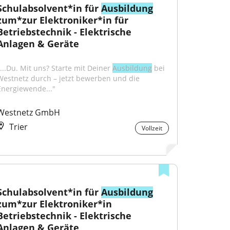
Schulabsolvent*in für 
Ausbildung
zum*zur Elektroniker*in für 
Betriebstechnik - Elektrische 
Anlagen & Geräte
"...Du. Mit uns? Starte mit Deiner 
Ausbildung
 bei 
Westnetz durch – jetzt bewerben und die 
Energiewende..."
Westnetz GmbH
Trier
Vollzeit
Schulabsolvent*in für 
Ausbildung
zum*zur Elektroniker*in 
Betriebstechnik - Elektrische 
Anlagen & Geräte