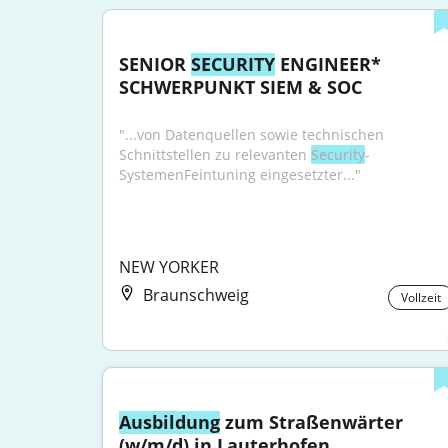
SENIOR 
SECURITY
 ENGINEER* 
SCHWERPUNKT SIEM & SOC
"...von Datenquellen sowie technischen 
Schnittstellen zu relevanten 
Security
-
SystemenFeintuning eingesetzter..."
NEW YORKER
Braunschweig
Vollzeit
Ausbildung
 zum Straßenwärter 
(w/m/d) in Lauterhofen