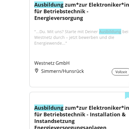
Ausbildung
 zum*zur Elektroniker*in
für Betriebstechnik - 
Energieversorgung
"...Du. Mit uns? Starte mit Deiner 
Ausbildung
 bei 
Westnetz durch – jetzt bewerben und die 
Energiewende..."
Westnetz GmbH
Simmern/Hunsrück
Vollzeit
Ausbildung
 zum*zur Elektroniker*in
für Betriebstechnik - Installation & 
Instandsetzung 
Energieversorgungsanlagen