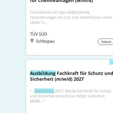
für Chemieanlagen (w/m/d)
Innovationen bringen tiefgreifende 
Veränderungen mit sich und beeinflussen unser 
Leben in...
TÜV SÜD
Schkopau
Vollzeit
Ausbildung
 Fachkraft für Schutz und
Sicherheit (m/w/d) 2027
"...
Ausbildung
 2027: Werde Fachkraft für Schutz 
und Sicherheit (m/w/d) bei MEBO Sicherheit 
MEBO..."