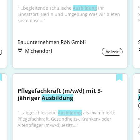
"...begleitende schulische 
Ausbildung
 Ihr 
"
Einsatzort: Berlin und Umgebung Was wir bieten 
kostenlose..."
Bauunternehmen Röh GmbH
Michendorf
Vollzeit
 
Pflegefachkraft (m/w/d) mit 3-
jähriger 
Ausbildung
"...abgeschlossene 
Ausbildung
 als examinierte 
Pflegefachkraft, Gesundheits-, Kranken- oder 
"
Altenpfleger (m/w/d)Besitz..."