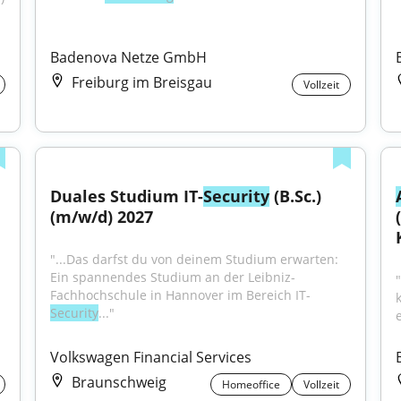
Badenova Netze GmbH
Freiburg im Breisgau
Vollzeit
Duales Studium IT-
Security
 (B.Sc.) 
(m/w/d) 2027
"...Das darfst du von deinem Studium erwarten: 
Ein spannendes Studium an der Leibniz-
Fachhochschule in Hannover im Bereich IT-
Security
..."
e
Volkswagen Financial Services
Braunschweig
Homeoffice
Vollzeit