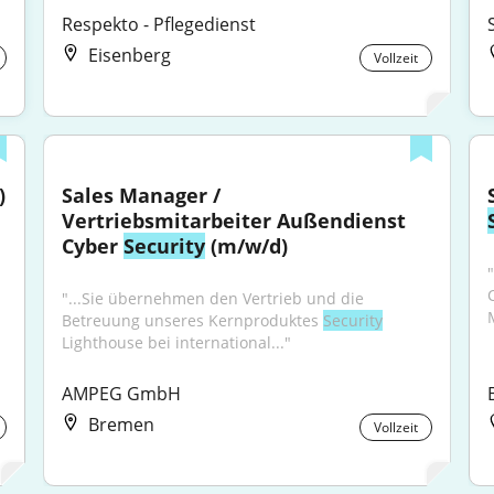
Respekto - Pflegedienst
Eisenberg
Vollzeit
)
Sales Manager / 
Vertriebsmitarbeiter Außendienst 
Cyber 
Security
 (m/w/d)
"...Sie übernehmen den Vertrieb und die 
Betreuung unseres Kernproduktes 
Security
Lighthouse bei international..."
AMPEG GmbH
Bremen
Vollzeit