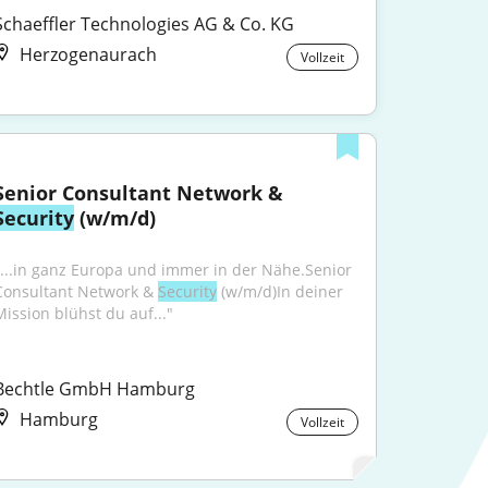
Schaeffler Technologies AG & Co. KG
Herzogenaurach
Vollzeit
Senior Consultant Network & 
Security
 (w/m/d)
"...in ganz Europa und immer in der Nähe.Senior 
Consultant Network & 
Security
 (w/m/d)In deiner 
Mission blühst du auf..."
Bechtle GmbH Hamburg
Hamburg
Vollzeit