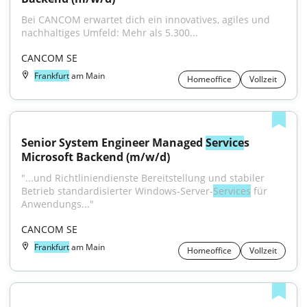
Bei CANCOM erwartet dich ein innovatives, agiles und 
nachhaltiges Umfeld: Mehr als 5.300...
CANCOM SE
Frankfurt
am Main
Homeoffice
Vollzeit
Senior System Engineer Managed 
Service
s 
Microsoft Backend (m/w/d)
"...und Richtliniendienste Bereitstellung und stabiler 
Betrieb standardisierter Windows-Server-
Services
 für 
Anwendungs..."
CANCOM SE
Frankfurt
am Main
Homeoffice
Vollzeit