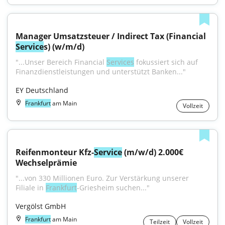
Manager Umsatzsteuer / Indirect Tax (Financial 
Service
s) (w/m/d)
"...Unser Bereich Financial 
Services
 fokussiert sich auf 
Finanzdienstleistungen und unterstützt Banken..."
EY Deutschland
Frankfurt
am Main
Vollzeit
Reifenmonteur Kfz-
Service
 (m/w/d) 2.000€ 
Wechselprämie
"...von 330 Millionen Euro. Zur Verstärkung unserer 
Filiale in 
Frankfurt
-Griesheim suchen..."
Vergölst GmbH
Frankfurt
am Main
Teilzeit
Vollzeit