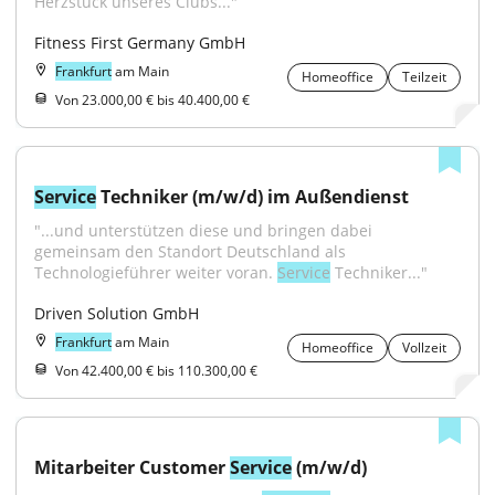
Herzstück unseres Clubs..."
Fitness First Germany GmbH
Frankfurt
am Main
Homeoffice
Teilzeit
Von 23.000,00 € bis 40.400,00 €
Service
 Techniker (m/w/d) im Außendienst
"...und unterstützen diese und bringen dabei 
gemeinsam den Standort Deutschland als 
Technologieführer weiter voran. 
Service
 Techniker..."
Driven Solution GmbH
Frankfurt
am Main
Homeoffice
Vollzeit
Von 42.400,00 € bis 110.300,00 €
Mitarbeiter Customer 
Service
 (m/w/d)