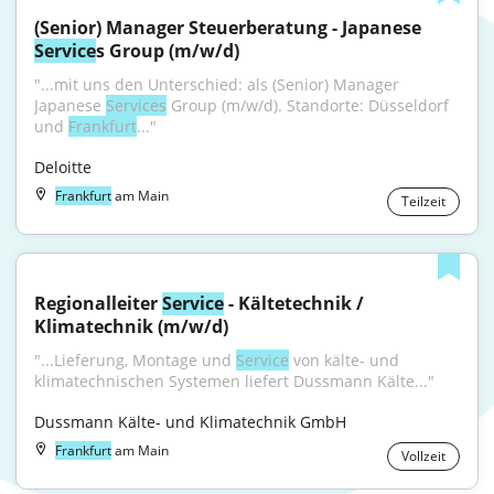
(Senior) Manager Steuerberatung - Japanese 
Service
s Group (m/w/d)
"...mit uns den Unterschied: als (Senior) Manager 
Japanese 
Services
 Group (m/w/d). Standorte: Düsseldorf 
und 
Frankfurt
..."
Deloitte
Frankfurt
am Main
Teilzeit
Regionalleiter 
Service
 - Kältetechnik / 
Klimatechnik (m/w/d)
"...Lieferung, Montage und 
Service
 von kälte- und 
klimatechnischen Systemen liefert Dussmann Kälte..."
Dussmann Kälte- und Klimatechnik GmbH
Frankfurt
am Main
Vollzeit