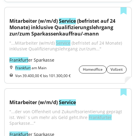
Mitarbeiter (w/m/d) 
Service
 (befristet auf 24 
Monate) inklusive Qualifizierungslehrgang 
zur/zum Sparkassenkauffrau/-mann
"...Mitarbeiter (w/m/d) 
Service
 (befristet auf 24 Monate) 
inklusive Qualifizierungslehrgang zur/zum..."
Frankfurt
er Sparkasse
Frankfurt
am Main
Homeoffice
Vollzeit
Von 39.400,00 € bis 101.300,00 €
Mitarbeiter (w/m/d) 
Service
"...der von Offenheit und Zukunftsorientierung geprägt 
ist. Weil´s um mehr als Geld geht.Ihre 
Frankfurter
Sparkasse..."
Frankfurt
er Sparkasse