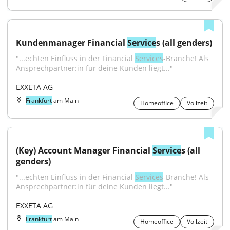
Kundenmanager Financial 
Service
s (all genders)
"...echten Einfluss in der Financial 
Services
-Branche! Als 
Ansprechpartner:in für deine Kunden liegt..."
EXXETA AG
Frankfurt
am Main
Homeoffice
Vollzeit
(Key) Account Manager Financial 
Service
s (all 
genders)
"...echten Einfluss in der Financial 
Services
-Branche! Als 
Ansprechpartner:in für deine Kunden liegt..."
EXXETA AG
Frankfurt
am Main
Homeoffice
Vollzeit