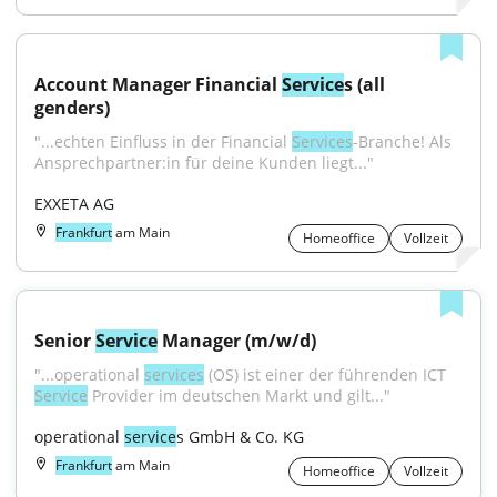
Account Manager Financial 
Service
s (all 
genders)
"...echten Einfluss in der Financial 
Services
-Branche! Als 
Ansprechpartner:in für deine Kunden liegt..."
EXXETA AG
Frankfurt
am Main
Homeoffice
Vollzeit
Senior 
Service
 Manager (m/w/d)
"...operational 
services
 (OS) ist einer der führenden ICT 
Service
 Provider im deutschen Markt und gilt..."
operational 
service
s GmbH & Co. KG
Frankfurt
am Main
Homeoffice
Vollzeit