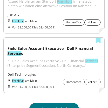
"...und Halbleiter am Standort 
Frankfurt
-Innenstadt, 
bieten wir Ihnen eine attraktive Position im Rahmen..."
JOB AG
Frankfurt
am Main
Homeoffice
Vollzeit
Von 28.200,00 € bis 62.400,00 €
Field Sales Account Executive - Dell Financial 
Service
s
"...Field Sales Account Executive - Dell Financial 
Services
(Enterprise Segment)Location: North Germany..."
Dell Technologies
Frankfurt
am Main
Homeoffice
Vollzeit
Von 31.700,00 € bis 86.600,00 €