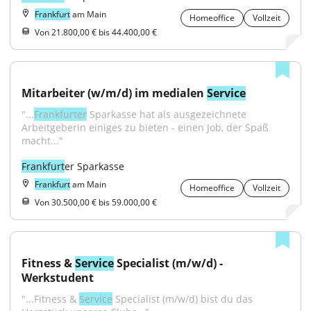
Frankfurt
am Main
Homeoffice
Vollzeit
Von 21.800,00 € bis 44.400,00 €
Mitarbeiter (w/m/d) im medialen 
Service
"...
Frankfurter
 Sparkasse hat als ausgezeichnete 
Arbeitgeberin einiges zu bieten - einen Job, der Spaß 
macht..."
Frankfurt
er Sparkasse
Frankfurt
am Main
Homeoffice
Vollzeit
Von 30.500,00 € bis 59.000,00 €
Fitness & 
Service
 Specialist (m/w/d) - 
Werkstudent
"...Fitness & 
Service
 Specialist (m/w/d) bist du das 