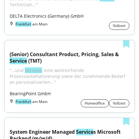
Technician..."
DELTA Electronics (Germany) GmbH
Frankfurt
am Main
Vollzeit
(Senior) Consultant Product, Pricing, Sales & 
Service
 (TMT)
"...und 
Services
, eine weitreichende 
Prozessautomatisierung sowie der zunehmende Bedarf 
an personalisierten..."
BearingPoint GmbH
Frankfurt
am Main
Homeoffice
Vollzeit
System Engineer Managed 
Service
s Microsoft 
Backend (m/w/d)