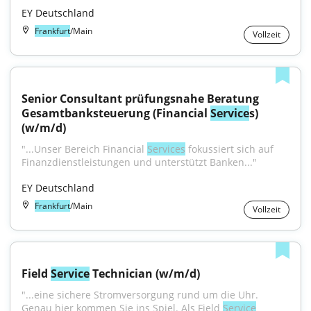
EY Deutschland
Frankfurt
/Main
Vollzeit
Senior Consultant prüfungsnahe Beratung 
Gesamtbanksteuerung (Financial 
Service
s) 
(w/m/d)
"...Unser Bereich Financial 
Services
 fokussiert sich auf 
Finanzdienstleistungen und unterstützt Banken..."
EY Deutschland
Frankfurt
/Main
Vollzeit
Field 
Service
 Technician (w/m/d)
"...eine sichere Stromversorgung rund um die Uhr. 
Genau hier kommen Sie ins Spiel. Als Field 
Service