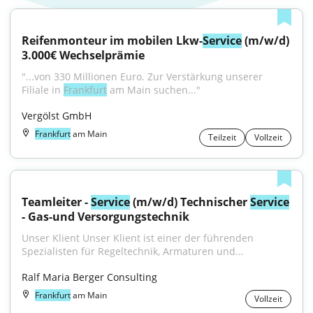
Reifenmonteur im mobilen Lkw-
Service
 (m/w/d) 
3.000€ Wechselprämie
"...von 330 Millionen Euro. Zur Verstärkung unserer 
Filiale in 
Frankfurt
 am Main suchen..."
Vergölst GmbH
Frankfurt
am Main
Teilzeit
Vollzeit
Teamleiter - 
Service
 (m/w/d) Technischer 
Service
- Gas-und Versorgungstechnik
Unser Klient Unser Klient ist einer der führenden 
Spezialisten für Regeltechnik, Armaturen und...
Ralf Maria Berger Consulting
Frankfurt
am Main
Vollzeit