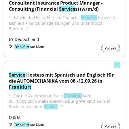
Consultant Insurance Product Manager - 
Consulting (Financial 
Service
s) (w/m/d)
"...ist wie du.Unser Bereich Financial 
Services
 fokussiert 
sich auf Finanzdienstleistungen und unterstützt 
Banken..."
EY Deutschland
Frankfurt
am Main
Vollzeit
Service
 Hostess mit Spanisch und Englisch für 
die AUTOMECHANIKA vom 08.-12.09.26 in 
Frankfurt
"...für die Automechanika in 
Frankfurt
 vom 
08.-12.09.2026 Stellenbeschreibung Wir sind auf der 
Suche nach einer 
Service
..."
D & M
Frankfurt
am Main
Vollzeit