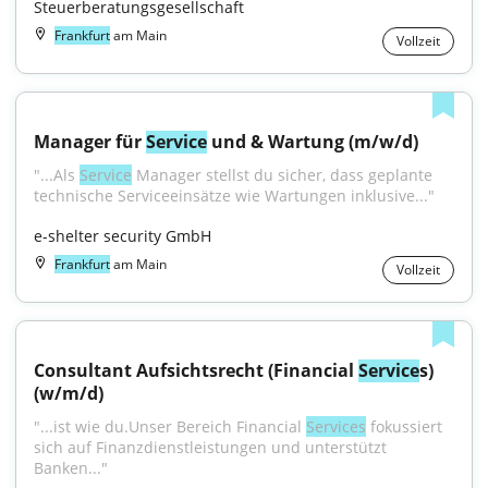
Steuerberatungsgesellschaft
Frankfurt
am Main
Vollzeit
Manager für 
Service
 und & Wartung (m/w/d)
"...Als 
Service
 Manager stellst du sicher, dass geplante 
technische Serviceeinsätze wie Wartungen inklusive..."
e-shelter security GmbH
Frankfurt
am Main
Vollzeit
Consultant Aufsichtsrecht (Financial 
Service
s) 
(w/m/d)
"...ist wie du.Unser Bereich Financial 
Services
 fokussiert 
sich auf Finanzdienstleistungen und unterstützt 
Banken..."