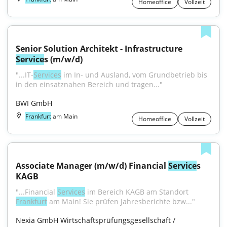
Homeoffice
Vollzeit
Senior Solution Architekt - Infrastructure 
Service
s (m/w/d)
"...IT-
Services
 im In- und Ausland, vom Grundbetrieb bis 
in den einsatznahen Bereich und tragen..."
BWI GmbH
Frankfurt
am Main
Homeoffice
Vollzeit
Associate Manager (m/w/d) Financial 
Service
s 
KAGB
"...Financial 
Services
 im Bereich KAGB am Standort 
Frankfurt
 am Main! Sie prüfen Jahresberichte bzw..."
Nexia GmbH Wirtschaftsprüfungsgesellschaft / 