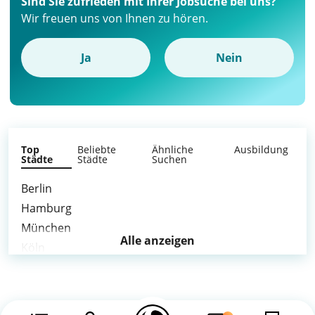
Sind Sie zufrieden mit Ihrer Jobsuche bei uns?
Wir freuen uns von Ihnen zu hören.
Ja
Nein
Top
Beliebte
Ähnliche
Ausbildung
Städte
Städte
Suchen
Berlin
Hamburg
München
Alle anzeigen
Köln
Frankfurt am Main
Stuttgart
Düsseldorf