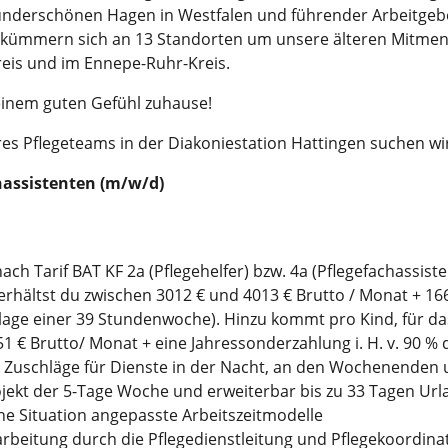
underschönen Hagen in Westfalen und führender Arbeitgebe
 kümmern sich an 13 Standorten um unsere älteren Mitmen
eis und im Ennepe-Ruhr-Kreis.
einem guten Gefühl zuhause!
es Pflegeteams in der Diakoniestation Hattingen suchen wir
chassistenten (m/w/d)
ach Tarif BAT KF 2a (Pflegehelfer) bzw. 4a (Pflegefachassist
rhältst du zwischen 3012 € und 4013 € Brutto / Monat + 166
age einer 39 Stundenwoche). Hinzu kommt pro Kind, für da
1 € Brutto/ Monat + eine Jahressonderzahlung i. H. v. 90 % 
 Zuschläge für Dienste in der Nacht, an den Wochenenden u
jekt der 5-Tage Woche und erweiterbar bis zu 33 Tagen Url
ne Situation angepasste Arbeitszeitmodelle
narbeitung durch die Pflegedienstleitung und Pflegekoordin