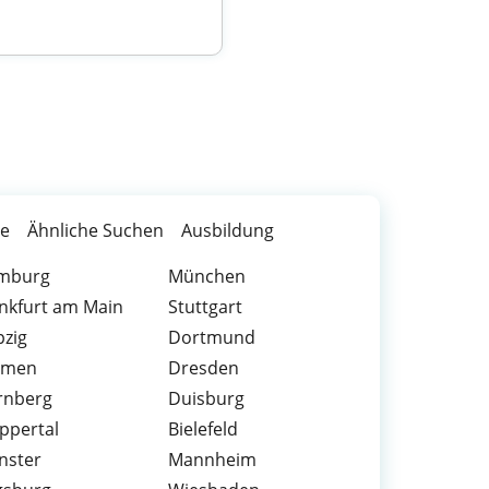
te
Ähnliche Suchen
Ausbildung
mburg
München
nkfurt am Main
Stuttgart
pzig
Dortmund
emen
Dresden
rnberg
Duisburg
ppertal
Bielefeld
nster
Mannheim