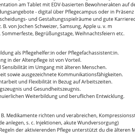
entation am Tablet mit EDV-basierten Bewohnerakten auf d
ungsangebote - digital über Pflegecampus oder in Präsenz
scheidungs- und Gestaltungsspielräume und gute Karrier
. B. von Jochen Schweizer, Samsung, Apple u. v. m
B. Sommerfeste, Begrüßungstage, Weihnachtsfeiern etc.
ung als Pflegehelfer:in oder Pflegefachassistent:in.
 in der Altenpflege ist von Vorteil.
 Sensibilität im Umgang mit älteren Menschen.
beit sowie ausgezeichnete Kommunikationsfähigkeiten.
tarbeit und Flexibilität in Bezug auf Arbeitszeiten.
gszeugnis und Gesundheitszeugnis.
inuierlichen Weiterbildung und beruflichen Entwicklung.
. B. Medikamente richten und verabreichen, Kompressionss
 anlegen, s. c. Injektionen, akute Wundversorgung)
egeln der aktivierenden Pflege unterstützt du die älteren 