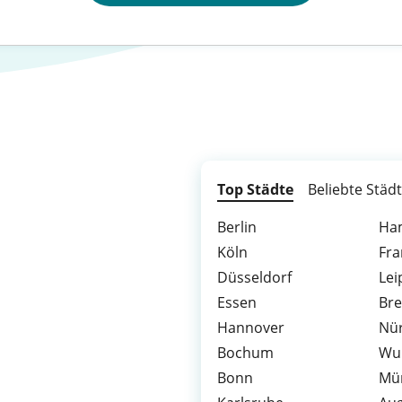
Top Städte
Beliebte Städ
Berlin
Ha
Köln
Fra
Düsseldorf
Lei
Essen
Br
Hannover
Nü
Bochum
Wu
Bonn
Mü