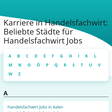
Karriere in Handelsfachwirt:
Beliebte Städte für
Handelsfachwirt Jobs
A
B
C
D
E
F
G
H
I
K
L
M
N
O
Ö
P
Q
R
S
T
U
V
W
Z
A
Handelsfachwirt Jobs in Aalen