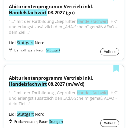
Abiturientenprogramm Vertrieb inkl. 
Handelsfachwirt
 08.2027 (gn)
"...“ mit der Fortbildung „Geprüfter 
Handelsfachwirt
 IHK“ 
und erlangst zusätzlich den „AdA-Schein“ gemäß AEVO – 
dein Ziel..."
Lidl 
Stuttgart
 Nord
Bempflingen, Raum
Stuttgart
Vollzeit
Abiturientenprogramm Vertrieb inkl. 
Handelsfachwirt
 08.2027 (m/w/d)
"...“ mit der Fortbildung „Geprüfter 
Handelsfachwirt
 IHK“ 
und erlangst zusätzlich den „AdA-Schein“ gemäß AEVO – 
dein Ziel..."
Lidl 
Stuttgart
 Nord
Frickenhausen, Raum
Stuttgart
Vollzeit