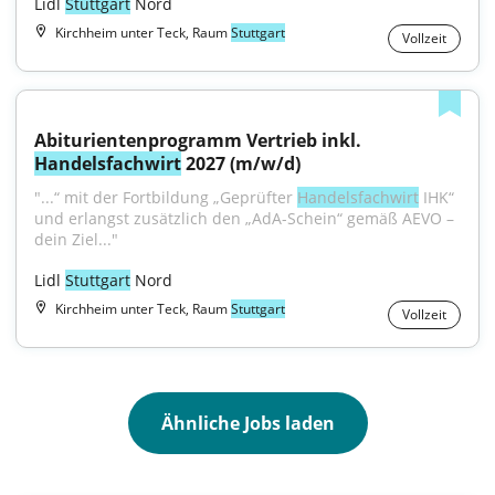
Lidl 
Stuttgart
 Nord
Kirchheim unter Teck, Raum
Stuttgart
Vollzeit
Abiturientenprogramm Vertrieb inkl. 
Handelsfachwirt
 2027 (m/w/d)
"...“ mit der Fortbildung „Geprüfter 
Handelsfachwirt
 IHK“ 
und erlangst zusätzlich den „AdA-Schein“ gemäß AEVO – 
dein Ziel..."
Lidl 
Stuttgart
 Nord
Kirchheim unter Teck, Raum
Stuttgart
Vollzeit
Ähnliche Jobs laden