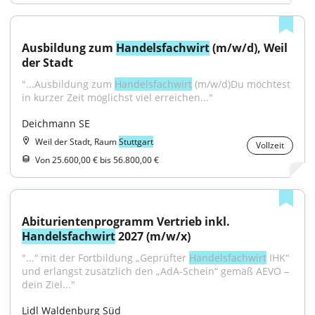
Ausbildung zum 
Handelsfachwirt
 (m/w/d), Weil 
der Stadt
"...Ausbildung zum 
Handelsfachwirt
 (m/w/d)Du möchtest 
in kurzer Zeit möglichst viel erreichen..."
Deichmann SE
Weil der Stadt, Raum
Stuttgart
Vollzeit
Von 25.600,00 € bis 56.800,00 €
Abiturientenprogramm Vertrieb inkl. 
Handelsfachwirt
 2027 (m/w/x)
"...“ mit der Fortbildung „Geprüfter 
Handelsfachwirt
 IHK“ 
und erlangst zusätzlich den „AdA-Schein“ gemäß AEVO – 
dein Ziel..."
Lidl Waldenburg Süd