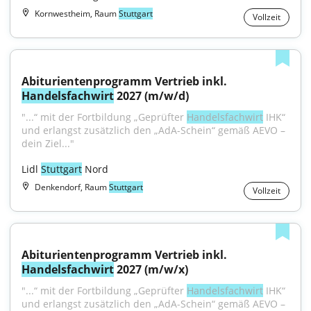
Kornwestheim, Raum
Stuttgart
Vollzeit
Abiturientenprogramm Vertrieb inkl. 
Handelsfachwirt
 2027 (m/w/d)
"...“ mit der Fortbildung „Geprüfter 
Handelsfachwirt
 IHK“ 
und erlangst zusätzlich den „AdA-Schein“ gemäß AEVO – 
dein Ziel..."
Lidl 
Stuttgart
 Nord
Denkendorf, Raum
Stuttgart
Vollzeit
Abiturientenprogramm Vertrieb inkl. 
Handelsfachwirt
 2027 (m/w/x)
"...“ mit der Fortbildung „Geprüfter 
Handelsfachwirt
 IHK“ 
und erlangst zusätzlich den „AdA-Schein“ gemäß AEVO – 