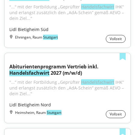
"...“ mit der Fortbildung „Geprüfter 
Handelsfachwirt
 IHK“ 
und erlangst zusätzlich den „AdA-Schein“ gemäß AEVO – 
dein Ziel..."
Lidl Bietigheim Süd
Ehningen, Raum
Stuttgart
Vollzeit
Abiturientenprogramm Vertrieb inkl. 
Handelsfachwirt
 2027 (m/w/d)
"...“ mit der Fortbildung „Geprüfter 
Handelsfachwirt
 IHK“ 
und erlangst zusätzlich den „AdA-Schein“ gemäß AEVO – 
dein Ziel..."
Lidl Bietigheim Nord
Heimsheim, Raum
Stuttgart
Vollzeit