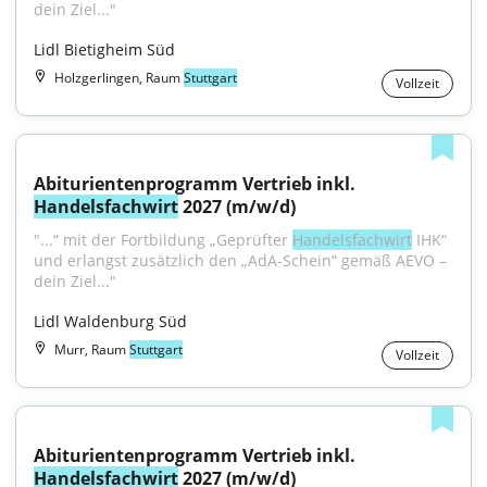
dein Ziel..."
Lidl Bietigheim Süd
Holzgerlingen, Raum
Stuttgart
Vollzeit
Abiturientenprogramm Vertrieb inkl. 
Handelsfachwirt
 2027 (m/w/d)
"...“ mit der Fortbildung „Geprüfter 
Handelsfachwirt
 IHK“ 
und erlangst zusätzlich den „AdA-Schein“ gemäß AEVO – 
dein Ziel..."
Lidl Waldenburg Süd
Murr, Raum
Stuttgart
Vollzeit
Abiturientenprogramm Vertrieb inkl. 
Handelsfachwirt
 2027 (m/w/d)