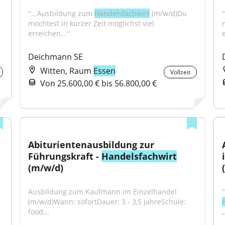
"...Ausbildung zum 
Handelsfachwirt
 (m/w/d)Du 
möchtest in kurzer Zeit möglichst viel 
erreichen..."
Deichmann SE
Witten, Raum
Essen
Vollzeit
Von 25.600,00 € bis 56.800,00 €
Abiturientenausbildung zur 
Führungskraft - 
Handelsfachwirt
(m/w/d)
Ausbildung zum Kaufmann im Einzelhandel 
(m/w/d)Wann: sofortDauer: 3 - 3,5 JahreSchule: 
food...