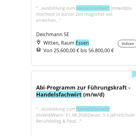
"...Ausbildung zum 
Handelsfachwirt
 (m/w/d)Du 
möchtest in kurzer Zeit möglichst viel 
erreichen..."
Deichmann SE
Witten, Raum
Essen
Vollzeit
Von 25.600,00 € bis 56.800,00 €
Abi-Programm zur Führungskraft - 
Handelsfachwirt
 (m/w/d)
"...Ausbildung zum 
Handelsfachwirt
(m/w/d)Wann: 01.08.2026Dauer: 3-5 JahreSchule: 
Berufskolleg & food..."