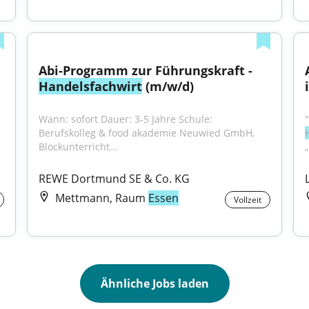
Abi-Programm zur Führungskraft - 
Handelsfachwirt
 (m/w/d)
Wann: sofort Dauer: 3-5 Jahre Schule: 
Berufskolleg & food akademie Neuwied GmbH, 
Blockunterricht...
REWE Dortmund SE & Co. KG
Mettmann, Raum
Essen
Vollzeit
Ähnliche Jobs laden