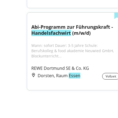
Abi-Programm zur Führungskraft - 
Handelsfachwirt
 (m/w/d)
Wann: sofort Dauer: 3-5 Jahre Schule: 
Berufskolleg & food akademie Neuwied GmbH, 
Blockunterricht...
REWE Dortmund SE & Co. KG
Dorsten, Raum
Essen
Vollzeit