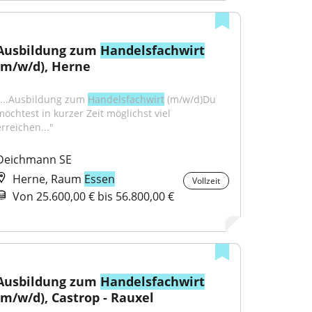
Ausbildung zum 
Handelsfachwirt
(m/w/d), Herne
"...Ausbildung zum 
Handelsfachwirt
 (m/w/d)Du 
möchtest in kurzer Zeit möglichst viel 
erreichen..."
Deichmann SE
Herne, Raum
Essen
Vollzeit
Von 25.600,00 € bis 56.800,00 €
Ausbildung zum 
Handelsfachwirt
(m/w/d), Castrop - Rauxel