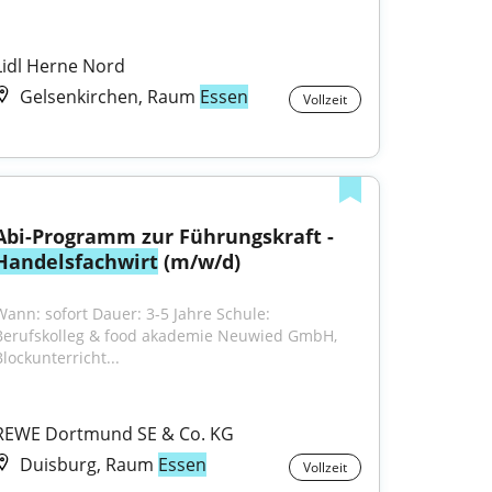
Lidl Herne Nord
Gelsenkirchen, Raum
Essen
Vollzeit
Abi-Programm zur Führungskraft - 
Handelsfachwirt
 (m/w/d)
Wann: sofort Dauer: 3-5 Jahre Schule: 
Berufskolleg & food akademie Neuwied GmbH, 
Blockunterricht...
REWE Dortmund SE & Co. KG
Duisburg, Raum
Essen
Vollzeit