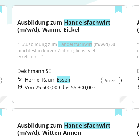
Ausbildung zum 
Handelsfachwirt
(m/w/d), Wanne Eickel
"...Ausbildung zum 
Handelsfachwirt
 (m/w/d)Du 
möchtest in kurzer Zeit möglichst viel 
erreichen..."
Deichmann SE
Herne, Raum
Essen
Vollzeit
Von 25.600,00 € bis 56.800,00 €
Ausbildung zum 
Handelsfachwirt
(m/w/d), Witten Annen