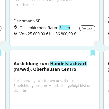
erreichen..."
Deichmann SE
Gelsenkirchen, Raum
Essen
Vollzeit
Von 25.600,00 € bis 56.800,00 €
Ausbildung zum 
Handelsfachwirt
(m/w/d), Oberhausen Centro
StellenanzeigeWir freuen uns, dass der 
Empfehlung unserer Mitarbeiter gefolgt bist und 
dich für...