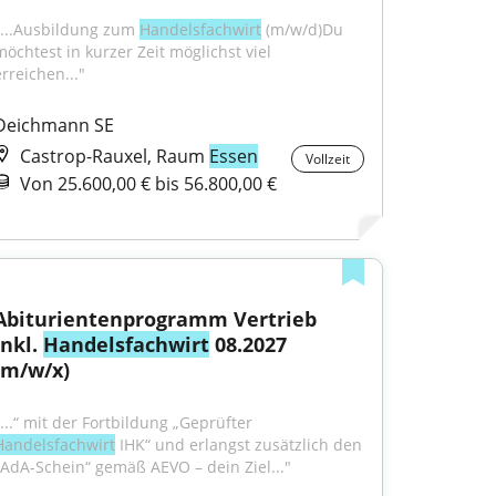
"...Ausbildung zum 
Handelsfachwirt
 (m/w/d)Du 
möchtest in kurzer Zeit möglichst viel 
erreichen..."
Deichmann SE
Castrop-Rauxel, Raum
Essen
Vollzeit
Von 25.600,00 € bis 56.800,00 €
Abiturientenprogramm Vertrieb 
inkl. 
Handelsfachwirt
 08.2027 
(m/w/x)
"...“ mit der Fortbildung „Geprüfter 
Handelsfachwirt
 IHK“ und erlangst zusätzlich den 
„AdA-Schein“ gemäß AEVO – dein Ziel..."