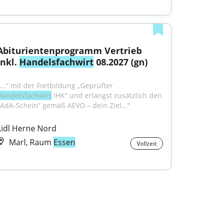
Abiturientenprogramm Vertrieb 
inkl. 
Handelsfachwirt
 08.2027 (gn)
"...“ mit der Fortbildung „Geprüfter 
Handelsfachwirt
 IHK“ und erlangst zusätzlich den 
„AdA-Schein“ gemäß AEVO – dein Ziel..."
Lidl Herne Nord
Marl, Raum
Essen
Vollzeit