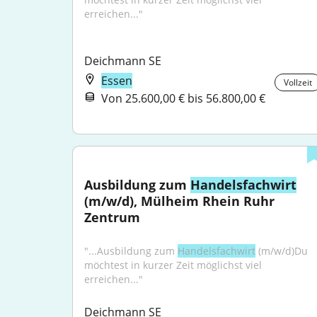
erreichen..."
Deichmann SE
Essen
Vollzeit
Von 25.600,00 € bis 56.800,00 €
Ausbildung zum 
Handelsfachwirt
(m/w/d), Mülheim Rhein Ruhr 
Zentrum
"...Ausbildung zum 
Handelsfachwirt
 (m/w/d)Du 
möchtest in kurzer Zeit möglichst viel 
erreichen..."
Deichmann SE