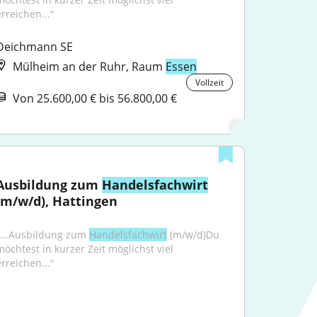
erreichen..."
Deichmann SE
Mülheim an der Ruhr, Raum
Essen
Vollzeit
Von 25.600,00 € bis 56.800,00 €
Ausbildung zum 
Handelsfachwirt
(m/w/d), Hattingen
"...Ausbildung zum 
Handelsfachwirt
 (m/w/d)Du 
möchtest in kurzer Zeit möglichst viel 
erreichen..."