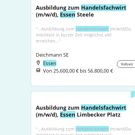
Ausbildung zum 
Handelsfachwirt
(m/w/d), 
Essen
 Steele
"...Ausbildung zum 
Handelsfachwirt
 (m/w/d)Du 
möchtest in kurzer Zeit möglichst viel 
erreichen..."
Deichmann SE
Essen
Vollzeit
Von 25.600,00 € bis 56.800,00 €
Ausbildung zum 
Handelsfachwirt
(m/w/d), 
Essen
 Limbecker Platz
"...Ausbildung zum 
Handelsfachwirt
 (m/w/d)Du 
möchtest in kurzer Zeit möglichst viel 