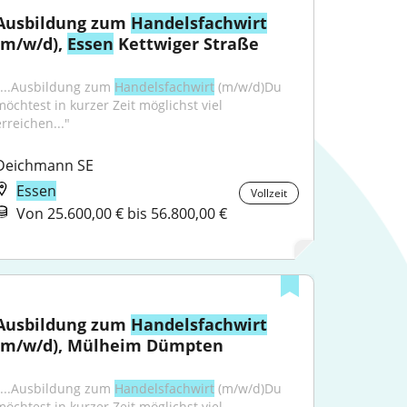
Ausbildung zum 
Handelsfachwirt
(m/w/d), 
Essen
 Kettwiger Straße
"...Ausbildung zum 
Handelsfachwirt
 (m/w/d)Du 
möchtest in kurzer Zeit möglichst viel 
erreichen..."
Deichmann SE
Essen
Vollzeit
Von 25.600,00 € bis 56.800,00 €
Ausbildung zum 
Handelsfachwirt
(m/w/d), Mülheim Dümpten
"...Ausbildung zum 
Handelsfachwirt
 (m/w/d)Du 
möchtest in kurzer Zeit möglichst viel 