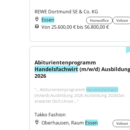
REWE Dortmund SE & Co. KG
Essen
Homeoffice
Vollzeit
Von 25.600,00 € bis 56.800,00 €
Abiturientenprogramm 
Handelsfachwirt
 (m/w/d) Ausbildung
2026
"...Abiturientenprogramm 
Handelsfachwirt
(m/w/d) Ausbildung 2026 Ausbildung 2026Das 
erwartet Dich:Unser..."
Takko Fashion
Oberhausen, Raum
Essen
Vollzeit