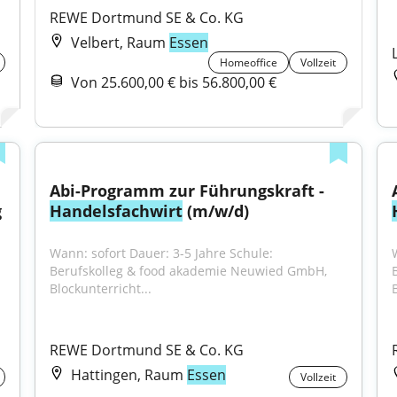
REWE Dortmund SE & Co. KG
Velbert, Raum
Essen
Homeoffice
Vollzeit
Von 25.600,00 € bis 56.800,00 €
Abi-Programm zur Führungskraft - 
 
Handelsfachwirt
 (m/w/d)
Wann: sofort Dauer: 3-5 Jahre Schule: 
Berufskolleg & food akademie Neuwied GmbH, 
Blockunterricht...
REWE Dortmund SE & Co. KG
Hattingen, Raum
Essen
Vollzeit