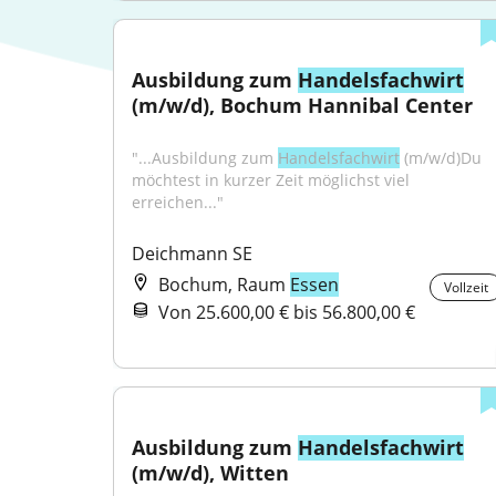
Ausbildung zum 
Handelsfachwirt
(m/w/d), Bochum Hannibal Center
"...Ausbildung zum 
Handelsfachwirt
 (m/w/d)Du 
möchtest in kurzer Zeit möglichst viel 
erreichen..."
Deichmann SE
Bochum, Raum
Essen
Vollzeit
Von 25.600,00 € bis 56.800,00 €
Ausbildung zum 
Handelsfachwirt
(m/w/d), Witten