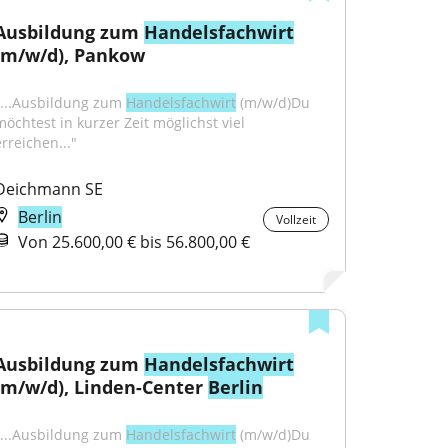
Ausbildung zum 
Handelsfachwirt
(m/w/d), Pankow
"...Ausbildung zum 
Handelsfachwirt
 (m/w/d)Du 
möchtest in kurzer Zeit möglichst viel 
erreichen..."
Deichmann SE
Berlin
Vollzeit
Von 25.600,00 € bis 56.800,00 €
Ausbildung zum 
Handelsfachwirt
(m/w/d), Linden-Center 
Berlin
"...Ausbildung zum 
Handelsfachwirt
 (m/w/d)Du 