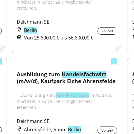
möchtest in kurzer Zeit möglichst viel 
erreichen..."
Deichmann SE
Berlin
Vollzeit
Von 25.600,00 € bis 56.800,00 €
Ausbildung zum 
Handelsfachwirt
(m/w/d), Kaufpark Eiche Ahrensfelde
"...Ausbildung zum 
Handelsfachwirt
 (m/w/d)Du 
möchtest in kurzer Zeit möglichst viel 
erreichen..."
Deichmann SE
Ahrensfelde, Raum
Berlin
Vollzeit