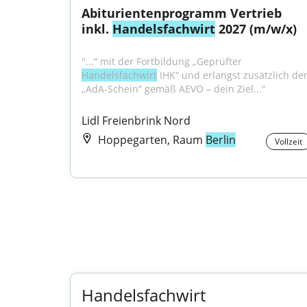
Abiturientenprogramm Vertrieb 
inkl. 
Handelsfachwirt
 2027 (m/w/x)
"...“ mit der Fortbildung „Geprüfter 
Handelsfachwirt
 IHK“ und erlangst zusätzlich den
„AdA-Schein“ gemäß AEVO – dein Ziel..."
Lidl Freienbrink Nord
Hoppegarten, Raum
Berlin
Vollzeit
Handelsfachwirt