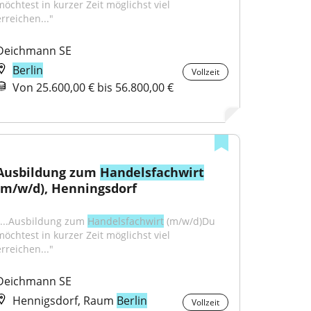
möchtest in kurzer Zeit möglichst viel 
erreichen..."
Deichmann SE
Berlin
Vollzeit
Von 25.600,00 € bis 56.800,00 €
Ausbildung zum 
Handelsfachwirt
(m/w/d), Henningsdorf
"...Ausbildung zum 
Handelsfachwirt
 (m/w/d)Du 
möchtest in kurzer Zeit möglichst viel 
erreichen..."
Deichmann SE
Hennigsdorf, Raum
Berlin
Vollzeit