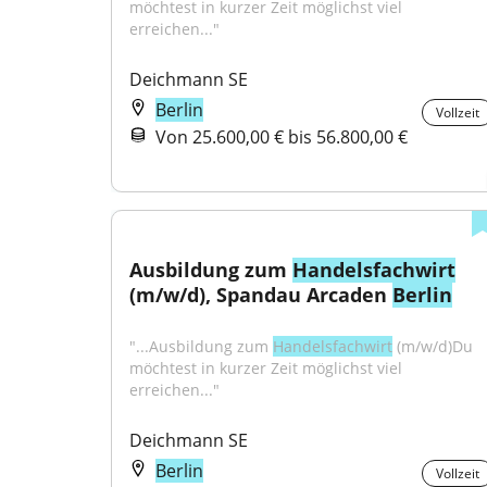
möchtest in kurzer Zeit möglichst viel 
erreichen..."
Deichmann SE
Berlin
Vollzeit
Von 25.600,00 € bis 56.800,00 €
Ausbildung zum 
Handelsfachwirt
(m/w/d), Spandau Arcaden 
Berlin
"...Ausbildung zum 
Handelsfachwirt
 (m/w/d)Du 
möchtest in kurzer Zeit möglichst viel 
erreichen..."
Deichmann SE
Berlin
Vollzeit