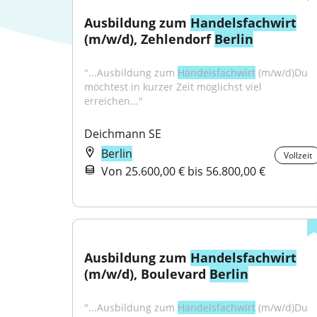
Ausbildung zum 
Handelsfachwirt
(m/w/d), Zehlendorf 
Berlin
"...Ausbildung zum 
Handelsfachwirt
 (m/w/d)Du 
möchtest in kurzer Zeit möglichst viel 
erreichen..."
Deichmann SE
Berlin
Vollzeit
Von 25.600,00 € bis 56.800,00 €
Ausbildung zum 
Handelsfachwirt
(m/w/d), Boulevard 
Berlin
"...Ausbildung zum 
Handelsfachwirt
 (m/w/d)Du 