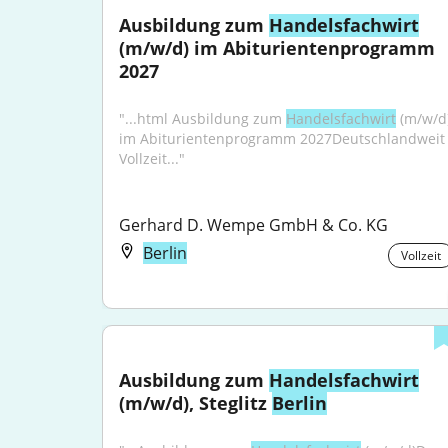
Ausbildung zum 
Handelsfachwirt
(m/w/d) im Abiturientenprogramm 
2027
"...html Ausbildung zum 
Handelsfachwirt
 (m/w/d)
im Abiturientenprogramm 2027Deutschlandweit /
Vollzeit..."
Gerhard D. Wempe GmbH & Co. KG
Berlin
Vollzeit
Ausbildung zum 
Handelsfachwirt
(m/w/d), Steglitz 
Berlin