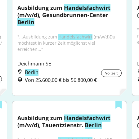
Ausbildung zum 
Handelsfachwirt
(m/w/d), Gesundbrunnen-Center 
Berlin
 
"...Ausbildung zum 
Handelsfachwirt
 (m/w/d)Du 
 
möchtest in kurzer Zeit möglichst viel 
erreichen..."
Deichmann SE
Berlin
Vollzeit
Von 25.600,00 € bis 56.800,00 €
Ausbildung zum 
Handelsfachwirt
(m/w/d), Tauentzienstr. 
Berlin