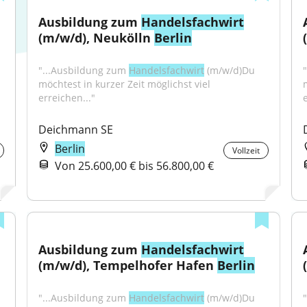
Ausbildung zum 
Handelsfachwirt
(m/w/d), Neukölln 
Berlin
"...Ausbildung zum 
Handelsfachwirt
 (m/w/d)Du 
möchtest in kurzer Zeit möglichst viel 
erreichen..."
Deichmann SE
Berlin
Vollzeit
Von 25.600,00 € bis 56.800,00 €
Ausbildung zum 
Handelsfachwirt
(m/w/d), Tempelhofer Hafen 
Berlin
"...Ausbildung zum 
Handelsfachwirt
 (m/w/d)Du 