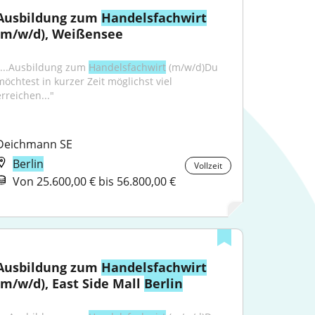
Ausbildung zum 
Handelsfachwirt
(m/w/d), Weißensee
"...Ausbildung zum 
Handelsfachwirt
 (m/w/d)Du 
möchtest in kurzer Zeit möglichst viel 
erreichen..."
Deichmann SE
Berlin
Vollzeit
Von 25.600,00 € bis 56.800,00 €
Ausbildung zum 
Handelsfachwirt
(m/w/d), East Side Mall 
Berlin