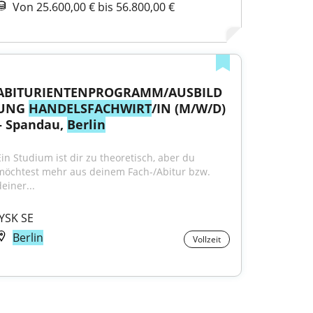
Von 25.600,00 € bis 56.800,00 €
ABITURIENTENPROGRAMM/AUSBILD
UNG 
HANDELSFACHWIRT
/IN (M/W/D) 
– Spandau, 
Berlin
Ein Studium ist dir zu theoretisch, aber du 
möchtest mehr aus deinem Fach-/Abitur bzw. 
einer...
JYSK SE
Berlin
Vollzeit