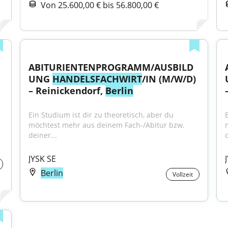
Von 25.600,00 € bis 56.800,00 €
ABITURIENTENPROGRAMM/AUSBILD
UNG 
HANDELSFACHWIRT
/IN (M/W/D) 
– Reinickendorf, 
Berlin
Ein Studium ist dir zu theoretisch, aber du 
möchtest mehr aus deinem Fach-/Abitur bzw. 
deiner...
d
JYSK SE
Berlin
Vollzeit