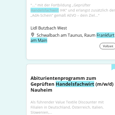
"...“ mit der Fortbildung „Geprüfter 
Handelsfachwirt
 IHK“ und erlangst zusätzlich den
„AdA-Schein“ gemäß AEVO – dein Ziel..."
Lidl Butzbach West
Schwalbach am Taunus, Raum
Frankfurt
am Main
Vollzeit
Abiturientenprogramm zum 
Geprüften 
Handelsfachwirt
 (m/w/d) 
Nauheim
Als führender Value Textile Discounter mit 
Filialen in Deutschland, Österreich, Italien, 
Slowenien,...