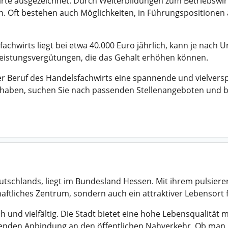
irte ausgezeichnet. Durch Weiterbildungen zum Betriebswir
en. Oft bestehen auch Möglichkeiten, in Führungspositionen
fachwirts liegt bei etwa 40.000 Euro jährlich, kann je nac
 Leistungsvergütungen, die das Gehalt erhöhen können.
r Beruf des Handelsfachwirts eine spannende und vielvers
haben, suchen Sie nach passenden Stellenangeboten und be
utschlands, liegt im Bundesland Hessen. Mit ihrem pulsie
chaftliches Zentrum, sondern auch ein attraktiver Lebensort f
 und vielfältig. Die Stadt bietet eine hohe Lebensqualität m
enden Anbindung an den öffentlichen Nahverkehr. Ob man i