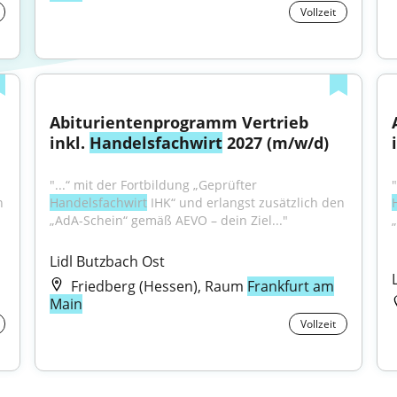
Vollzeit
Abiturientenprogramm Vertrieb 
inkl. 
Handelsfachwirt
 2027 (m/w/d)
"...“ mit der Fortbildung „Geprüfter 
 
Handelsfachwirt
 IHK“ und erlangst zusätzlich den 
„AdA-Schein“ gemäß AEVO – dein Ziel..."
Lidl Butzbach Ost
Friedberg (Hessen), Raum
Frankfurt am
Main
Vollzeit