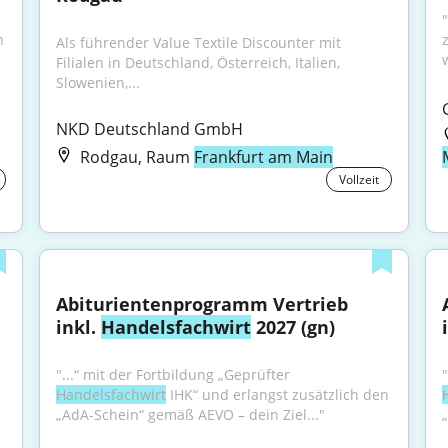
 
Als führender Value Textile Discounter mit 
Filialen in Deutschland, Österreich, Italien, 
Slowenien,...
NKD Deutschland GmbH
Rodgau, Raum
Frankfurt am Main
Vollzeit
Abiturientenprogramm Vertrieb 
inkl. 
Handelsfachwirt
 2027 (gn)
"...“ mit der Fortbildung „Geprüfter 
Handelsfachwirt
 IHK“ und erlangst zusätzlich den 
„AdA-Schein“ gemäß AEVO – dein Ziel..."