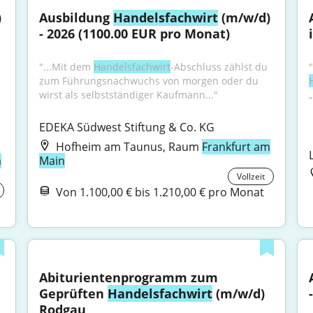
 
Ausbildung 
Handelsfachwirt
 (m/w/d) 
- 2026 (1100.00 EUR pro Monat)
"...Mit dem 
Handelsfachwirt
-Abschluss zählst du 
zum Führungsnachwuchs von morgen oder du 
wirst als selbstständiger Kaufmann..."
EDEKA Südwest Stiftung & Co. KG
Hofheim am Taunus, Raum
Frankfurt am
m
Main
Vollzeit
Von 1.100,00 € bis 1.210,00 € pro Monat
Abiturientenprogramm zum 
Geprüften 
Handelsfachwirt
 (m/w/d) 
Rodgau