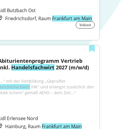
Lidl Butzbach Ost
Friedrichsdorf, Raum
Frankfurt am Main
Vollzeit
Abiturientenprogramm Vertrieb 
inkl. 
Handelsfachwirt
 2027 (m/w/d)
"...“ mit der Fortbildung „Geprüfter 
Handelsfachwirt
 IHK“ und erlangst zusätzlich den 
„AdA-Schein“ gemäß AEVO – dein Ziel..."
Lidl Erlensee Nord
Hainburg, Raum
Frankfurt am Main