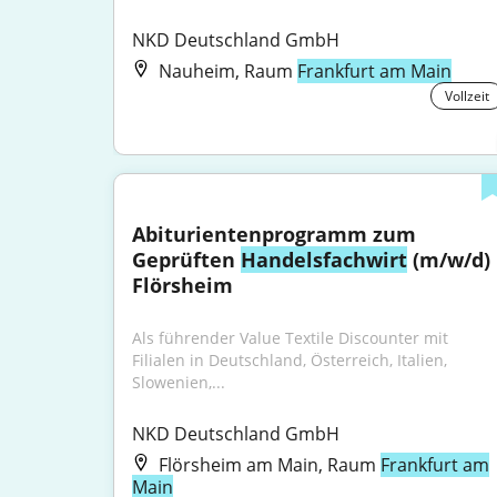
NKD Deutschland GmbH
Nauheim, Raum
Frankfurt am Main
Vollzeit
Abiturientenprogramm zum 
Geprüften 
Handelsfachwirt
 (m/w/d) 
Flörsheim
Als führender Value Textile Discounter mit 
Filialen in Deutschland, Österreich, Italien, 
Slowenien,...
NKD Deutschland GmbH
Flörsheim am Main, Raum
Frankfurt am
Main