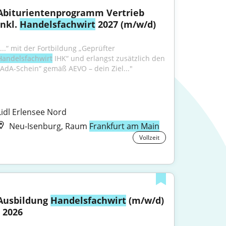
Abiturientenprogramm Vertrieb 
inkl. 
Handelsfachwirt
 2027 (m/w/d)
"...“ mit der Fortbildung „Geprüfter 
Handelsfachwirt
 IHK“ und erlangst zusätzlich den 
„AdA-Schein“ gemäß AEVO – dein Ziel..."
Lidl Erlensee Nord
Neu-Isenburg, Raum
Frankfurt am Main
Vollzeit
Ausbildung 
Handelsfachwirt
 (m/w/d) 
- 2026