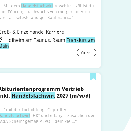
"...Mit dem 
Handelsfachwirt
-Abschluss zählst du 
zum Führungsnachwuchs von morgen oder du 
wirst als selbstständiger Kaufmann..."
Groß- & Einzelhandel Karriere
Hofheim am Taunus, Raum
Frankfurt am
Main
Vollzeit
Abiturientenprogramm Vertrieb 
inkl. 
Handelsfachwirt
 2027 (m/w/d)
"...“ mit der Fortbildung „Geprüfter 
Handelsfachwirt
 IHK“ und erlangst zusätzlich den 
„AdA-Schein“ gemäß AEVO – dein Ziel..."