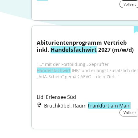
Vollzeit
Abiturientenprogramm Vertrieb 
inkl. 
Handelsfachwirt
 2027 (m/w/d)
"...“ mit der Fortbildung „Geprüfter 
Handelsfachwirt
 IHK“ und erlangst zusätzlich den
„AdA-Schein“ gemäß AEVO – dein Ziel..."
Lidl Erlensee Süd
Bruchköbel, Raum
Frankfurt am Main
Vollzeit