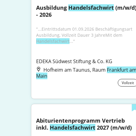
Ausbildung 
Handelsfachwirt
 (m/w/d)
- 2026
"...Eintrittsdatum 01.09.2026 Beschäftigungsart 
Ausbildung, Vollzeit Dauer 3 JahreMit dem 
Handelsfachwirt
..."
EDEKA Südwest Stiftung & Co. KG
Hofheim am Taunus, Raum
Frankfurt a
Main
Vollzeit
Abiturientenprogramm Vertrieb 
inkl. 
Handelsfachwirt
 2027 (m/w/d)