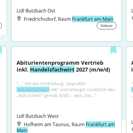
Lidl Butzbach Ost
Friedrichsdorf, Raum
Frankfurt am Main
Vollzeit
Abiturientenprogramm Vertrieb 
inkl. 
Handelsfachwirt
 2027 (m/w/d)
"...“ mit der Fortbildung „Geprüfter 
Handelsfachwirt
 IHK“ und erlangst zusätzlich den 
„AdA-Schein“ gemäß AEVO – dein Ziel..."
Lidl Butzbach West
Hofheim am Taunus, Raum
Frankfurt am
Main