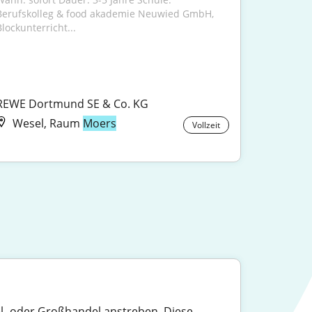
Berufskolleg & food akademie Neuwied GmbH, 
Blockunterricht...
REWE Dortmund SE & Co. KG
Wesel, Raum
Moers
Vollzeit
nzel- oder Großhandel anstreben. Diese