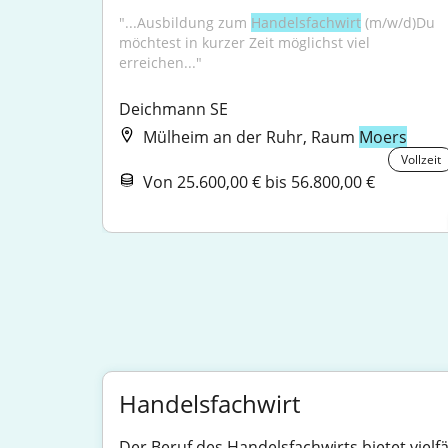
"...Ausbildung zum 
Handelsfachwirt
 (m/w/d)Du 
möchtest in kurzer Zeit möglichst viel 
erreichen..."
Deichmann SE
Mülheim an der Ruhr, Raum
Moers
Vollzeit
Von 25.600,00 € bis 56.800,00 €
Handelsfachwirt
Der Beruf des Handelsfachwirts bietet vielfä