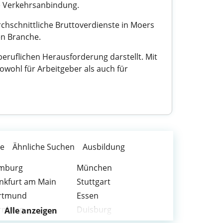
te Verkehrsanbindung.
chschnittliche Bruttoverdienste in Moers
en Branche.
eruflichen Herausforderung darstellt. Mit
sowohl für Arbeitgeber als auch für
te
Ähnliche Suchen
Ausbildung
mburg
München
nkfurt am Main
Stuttgart
rtmund
Essen
rnberg
Duisburg
Alle anzeigen