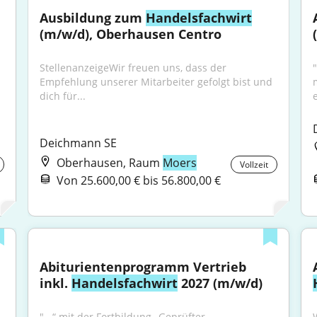
Ausbildung zum 
Handelsfachwirt
(m/w/d), Oberhausen Centro
StellenanzeigeWir freuen uns, dass der 
Empfehlung unserer Mitarbeiter gefolgt bist und 
dich für...
Deichmann SE
Oberhausen, Raum
Moers
Vollzeit
Von 25.600,00 € bis 56.800,00 €
Abiturientenprogramm Vertrieb 
inkl. 
Handelsfachwirt
 2027 (m/w/d)
"...“ mit der Fortbildung „Geprüfter 