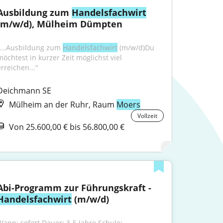
Ausbildung zum 
Handelsfachwirt
(m/w/d), Mülheim Dümpten
"...Ausbildung zum 
Handelsfachwirt
 (m/w/d)Du 
möchtest in kurzer Zeit möglichst viel 
erreichen..."
Deichmann SE
Mülheim an der Ruhr, Raum
Moers
Vollzeit
Von 25.600,00 € bis 56.800,00 €
Abi-Programm zur Führungskraft - 
Handelsfachwirt
 (m/w/d)
Wann: sofort Dauer: 3-5 Jahre Schule: 