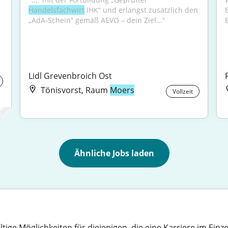
Handelsfachwirt
 IHK“ und erlangst zusätzlich den 
„AdA-Schein“ gemäß AEVO – dein Ziel..."
Lidl Grevenbroich Ost
Tönisvorst, Raum
Moers
Vollzeit
Ähnliche Jobs laden
ltige Möglichkeiten für diejenigen, die eine Karriere im Ei