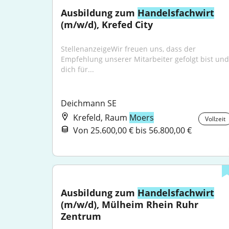
Ausbildung zum 
Handelsfachwirt
(m/w/d), Krefed City
StellenanzeigeWir freuen uns, dass der 
Empfehlung unserer Mitarbeiter gefolgt bist und 
dich für...
Deichmann SE
Krefeld, Raum
Moers
Vollzeit
Von 25.600,00 € bis 56.800,00 €
Ausbildung zum 
Handelsfachwirt
(m/w/d), Mülheim Rhein Ruhr 
Zentrum