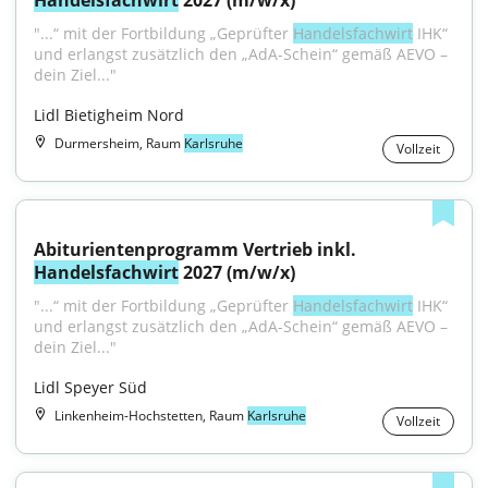
Handelsfachwirt
 2027 (m/w/x)
"...“ mit der Fortbildung „Geprüfter 
Handelsfachwirt
 IHK“ 
und erlangst zusätzlich den „AdA-Schein“ gemäß AEVO – 
dein Ziel..."
Lidl Bietigheim Nord
Durmersheim, Raum
Karlsruhe
Vollzeit
Abiturientenprogramm Vertrieb inkl. 
Handelsfachwirt
 2027 (m/w/x)
"...“ mit der Fortbildung „Geprüfter 
Handelsfachwirt
 IHK“ 
und erlangst zusätzlich den „AdA-Schein“ gemäß AEVO – 
dein Ziel..."
Lidl Speyer Süd
Linkenheim-Hochstetten, Raum
Karlsruhe
Vollzeit