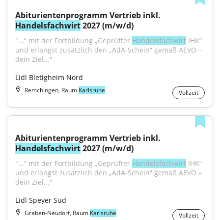
Abiturientenprogramm Vertrieb inkl. 
Handelsfachwirt
 2027 (m/w/d)
"...“ mit der Fortbildung „Geprüfter 
Handelsfachwirt
 IHK“ 
und erlangst zusätzlich den „AdA-Schein“ gemäß AEVO – 
dein Ziel..."
Lidl Bietigheim Nord
Remchingen, Raum
Karlsruhe
Vollzeit
Abiturientenprogramm Vertrieb inkl. 
Handelsfachwirt
 2027 (m/w/d)
"...“ mit der Fortbildung „Geprüfter 
Handelsfachwirt
 IHK“ 
und erlangst zusätzlich den „AdA-Schein“ gemäß AEVO – 
dein Ziel..."
Lidl Speyer Süd
Graben-Neudorf, Raum
Karlsruhe
Vollzeit