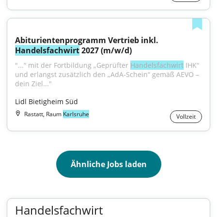
Abiturientenprogramm Vertrieb inkl. 
Handelsfachwirt
 2027 (m/w/d)
"...“ mit der Fortbildung „Geprüfter 
Handelsfachwirt
 IHK“ 
und erlangst zusätzlich den „AdA-Schein“ gemäß AEVO – 
dein Ziel..."
Lidl Bietigheim Süd
Rastatt, Raum
Karlsruhe
Vollzeit
Ähnliche Jobs laden
Handelsfachwirt