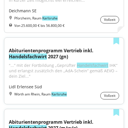
in kurzer Zeit möglichst viel erreichen..."
Deichmann SE
Pforzheim, Raum
Karlsruhe
Vollzeit
Von 25.600,00 € bis 56.800,00 €
Abiturientenprogramm Vertrieb inkl. 
Handelsfachwirt
 2027 (gn)
"...“ mit der Fortbildung „Geprüfter 
Handelsfachwirt
 IHK“ 
und erlangst zusätzlich den „AdA-Schein“ gemäß AEVO – 
dein Ziel..."
Lidl Erlensee Süd
Wörth am Rhein, Raum
Karlsruhe
Vollzeit
Abiturientenprogramm Vertrieb inkl. 