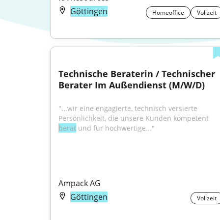
Göttingen
Homeoffice
Vollzeit
Technische Beraterin / Technischer 
Berater Im Außendienst (M/W/D)
"...wir eine engagierte, technisch versierte 
Persönlichkeit, die unsere Kunden kompetent 
berät
 und für hochwertige..."
Ampack AG
Göttingen
Vollzeit