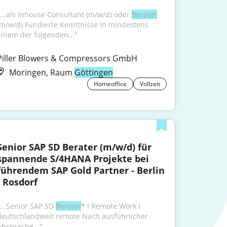
"...als Inhouse Consultant (m/w/d) oder 
Berater
(m/w/d) Fundierte Kenntnisse in mindestens 
einem der folgenden..."
Piller Blowers & Compressors GmbH
Moringen, Raum
Göttingen
Homeoffice
Vollzeit
Senior SAP SD Berater (m/w/d) für 
spannende S/4HANA Projekte bei 
führendem SAP Gold Partner - Berlin 
- Rosdorf
"...Senior SAP SD 
Berater
* I Remote Work I 
deutschlandweit remote Nach ausführlicher 
Absprache..."