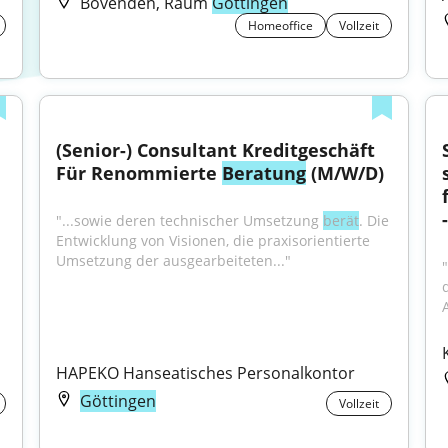
Bovenden, Raum
Göttingen
Homeoffice
Vollzeit
(Senior-) Consultant Kreditgeschäft 
Für Renommierte 
Beratung
 (M/W/D)
"...sowie deren technischer Umsetzung 
berät
. Die 
Entwicklung von Visionen, die praxisorientierte 
Umsetzung der ausgearbeiteten..."
HAPEKO Hanseatisches Personalkontor
Göttingen
Vollzeit