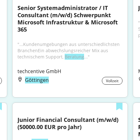
Senior Systemadministrator / IT 
Consultant (m/w/d) Schwerpunkt 
Microsoft Infrastruktur & Microsoft 
"
365
"...Kundenumgebungen aus unterschiedlichsten 
BranchenEin abwechslungsreicher Mix aus 
technischem Support, 
Beratung
..."
techcentive GmbH
Göttingen
Vollzeit
Junior Financial Consultant (m/w/d) 
(50000.00 EUR pro Jahr)