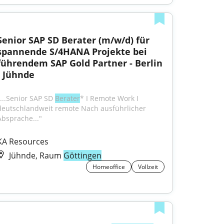
Senior SAP SD Berater (m/w/d) für 
spannende S/4HANA Projekte bei 
führendem SAP Gold Partner - Berlin 
- Jühnde
"...Senior SAP SD 
Berater
* I Remote Work I 
deutschlandweit remote Nach ausführlicher 
Absprache..."
KA Resources
Jühnde, Raum
Göttingen
Homeoffice
Vollzeit