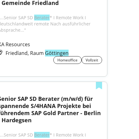
- Gemeinde Friedland
"...Senior SAP SD 
Berater
* I Remote Work I 
deutschlandweit remote Nach ausführlicher 
Absprache..."
KA Resources
Friedland, Raum
Göttingen
Homeoffice
Vollzeit
Senior SAP SD Berater (m/w/d) für 
spannende S/4HANA Projekte bei 
führendem SAP Gold Partner - Berlin 
- Hardegsen
"...Senior SAP SD 
Berater
* I Remote Work I 