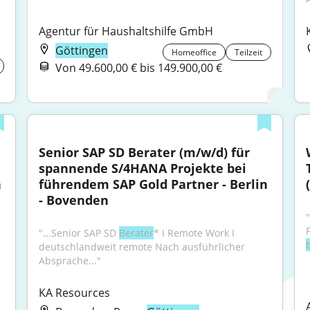
Agentur für Haushaltshilfe GmbH
Göttingen
Homeoffice
Teilzeit
Von 49.600,00 € bis 149.900,00 €
Senior SAP SD Berater (m/w/d) für 
spannende S/4HANA Projekte bei 
 
führendem SAP Gold Partner - Berlin 
- Bovenden
"
"...Senior SAP SD 
Berater
* I Remote Work I 
deutschlandweit remote Nach ausführlicher 
Absprache..."
KA Resources