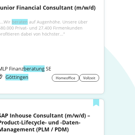
Junior Financial Consultant (m/w/d)
...Wir 
beraten
 auf Augenhöhe. Unsere über 
580.000 Privat- und 27.400 Firmenkunden 
profitieren dabei von höchster..."
MLP Finanz
beratung
 SE
Göttingen
Homeoffice
Vollzeit
SAP Inhouse Consultant (m/w/d) – 
Product-Lifecycle- und -Daten-
Management (PLM / PDM)