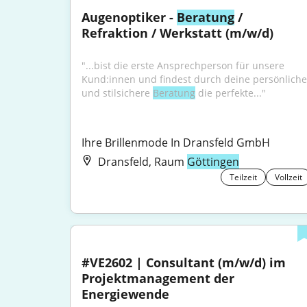
Augenoptiker - 
Beratung
 / 
Refraktion / Werkstatt (m/w/d)
"...bist die erste Ansprechperson für unsere 
Kund:innen und findest durch deine persönliche 
und stilsichere 
Beratung
 die perfekte..."
Ihre Brillenmode In Dransfeld GmbH
Dransfeld, Raum
Göttingen
Teilzeit
Vollzeit
#VE2602 | Consultant (m/w/d) im 
Projektmanagement der 
Energiewende