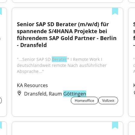
Senior SAP SD Berater (m/w/d) für 
spannende S/4HANA Projekte bei 
 
führendem SAP Gold Partner - Berlin 
- Dransfeld
"...Senior SAP SD 
Berater
* I Remote Work I 
deutschlandweit remote Nach ausführlicher 
Absprache..."
KA Resources
Dransfeld, Raum
Göttingen
Homeoffice
Vollzeit