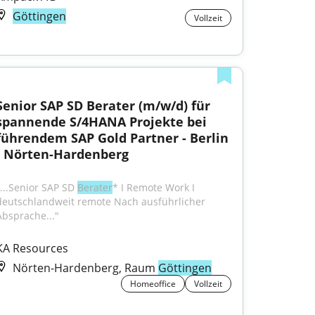
Göttingen
Vollzeit
Senior SAP SD Berater (m/w/d) für 
spannende S/4HANA Projekte bei 
führendem SAP Gold Partner - Berlin 
- Nörten-Hardenberg
"...Senior SAP SD 
Berater
* I Remote Work I 
deutschlandweit remote Nach ausführlicher 
Absprache..."
KA Resources
Nörten-Hardenberg, Raum
Göttingen
Homeoffice
Vollzeit