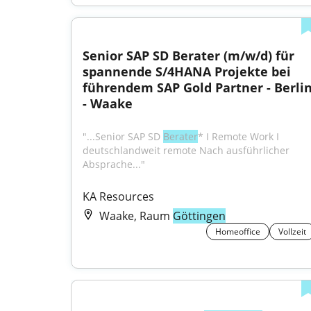
Senior SAP SD Berater (m/w/d) für 
spannende S/4HANA Projekte bei 
führendem SAP Gold Partner - Berlin
- Waake
"...Senior SAP SD 
Berater
* I Remote Work I 
deutschlandweit remote Nach ausführlicher 
Absprache..."
KA Resources
Waake, Raum
Göttingen
Homeoffice
Vollzeit