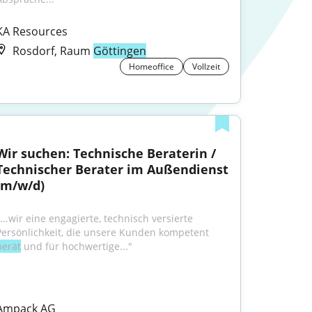
KA Resources
Rosdorf, Raum
Göttingen
Homeoffice
Vollzeit
Wir suchen: Technische Beraterin / 
Technischer Berater im Außendienst 
(m/w/d)
...wir eine engagierte, technisch versierte 
Persönlichkeit, die unsere Kunden kompetent 
berät
 und für hochwertige..."
Ampack AG