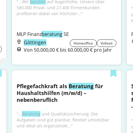
"...Wir 
beraten
 auf Augenhöhe. Unsere über 
580.000 Privat- und 27.400 Firmenkunden 
profitieren dabei von höchster..."
MLP Finanz
beratung
 SE
Göttingen
Homeoffice
Vollzeit
Von 50.000,00 € bis 60.000,00 € pro Jahr
Pflegefachkraft als 
Beratung
 für 
Haushaltshilfen (m/w/d) – 
nebenberuflich
"...
Beratung
 und Qualitätssicherung. Die 
Aufgaben sind gut planbar, flexibel umsetzbar 
und ideal als ergänzende..."