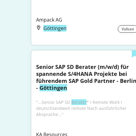
Ampack AG
Göttingen
Vollzeit
Senior SAP SD Berater (m/w/d) für 
spannende S/4HANA Projekte bei 
führendem SAP Gold Partner - Berlin
- 
Göttingen
"...Senior SAP SD 
Berater
* I Remote Work I 
deutschlandweit remote Nach ausführlicher 
Absprache..."
KA Resources