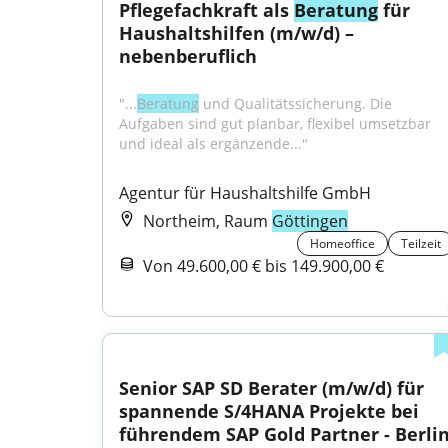
Pflegefachkraft als 
Beratung
 für 
Haushaltshilfen (m/w/d) – 
nebenberuflich
"...
Beratung
 und Qualitätssicherung. Die 
Aufgaben sind gut planbar, flexibel umsetzbar 
und ideal als ergänzende..."
Agentur für Haushaltshilfe GmbH
Northeim, Raum
Göttingen
Homeoffice
Teilzeit
Von 49.600,00 € bis 149.900,00 €
Senior SAP SD Berater (m/w/d) für 
spannende S/4HANA Projekte bei 
führendem SAP Gold Partner - Berlin