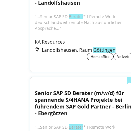
- Landolfshausen
"...Senior SAP SD 
Berater
* I Remote Work I 
deutschlandweit remote Nach ausführlicher 
Absprache..."
KA Resources
Landolfshausen, Raum
Göttingen
Homeoffice
Vollzeit
Senior SAP SD Berater (m/w/d) für 
spannende S/4HANA Projekte bei 
führendem SAP Gold Partner - Berlin
- Ebergötzen
"...Senior SAP SD 
Berater
* I Remote Work I 