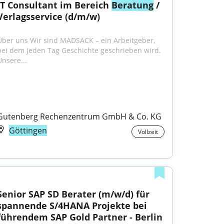
IT Consultant im Bereich 
Beratung
 / 
Verlagsservice (d/m/w)
Über uns Wir sind MADSACK – ein Arbeitgeber, 
bei dem jeden Tag Geschichte geschrieben wird. 
Unsere...
Gutenberg Rechenzentrum GmbH & Co. KG
Göttingen
Vollzeit
Senior SAP SD Berater (m/w/d) für 
spannende S/4HANA Projekte bei 
führendem SAP Gold Partner - Berlin 