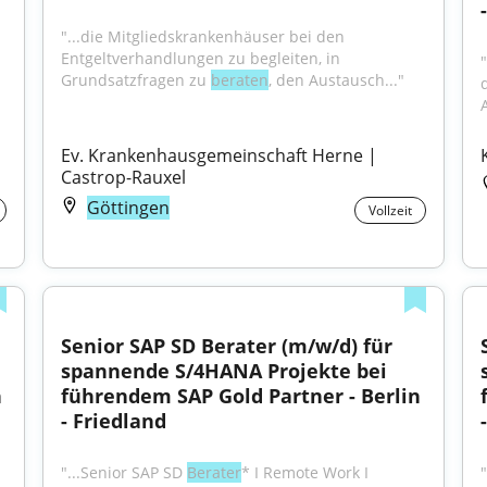
"...die Mitgliedskrankenhäuser bei den 
Entgeltverhandlungen zu begleiten, in 
Grundsatzfragen zu 
beraten
, den Austausch..."
Ev. Krankenhausgemeinschaft Herne | 
Castrop-Rauxel
Göttingen
Vollzeit
Senior SAP SD Berater (m/w/d) für 
spannende S/4HANA Projekte bei 
 
führendem SAP Gold Partner - Berlin 
- Friedland
"...Senior SAP SD 
Berater
* I Remote Work I 