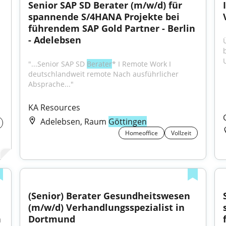
Senior SAP SD Berater (m/w/d) für 
spannende S/4HANA Projekte bei 
führendem SAP Gold Partner - Berlin 
- Adelebsen
"...Senior SAP SD 
Berater
* I Remote Work I 
deutschlandweit remote Nach ausführlicher 
Absprache..."
KA Resources
Adelebsen, Raum
Göttingen
Homeoffice
Vollzeit
(Senior) Berater Gesundheitswesen 
(m/w/d) Verhandlungsspezialist in 
 
Dortmund