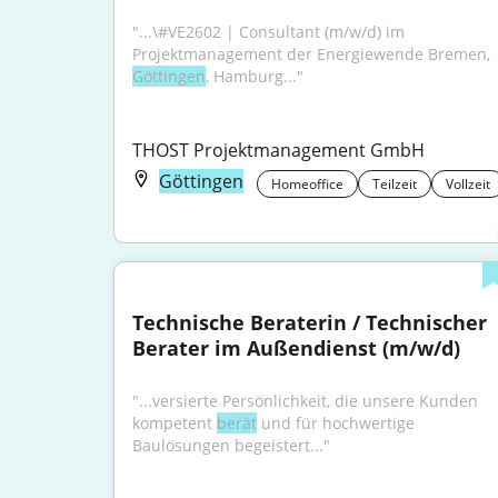
"...\#VE2602 | Consultant (m/w/d) im 
Projektmanagement der Energiewende Bremen, 
Göttingen
, Hamburg..."
THOST Projektmanagement GmbH
Göttingen
Homeoffice
Teilzeit
Vollzeit
Technische Beraterin / Technischer 
Berater im Außendienst (m/w/d)
"...versierte Persönlichkeit, die unsere Kunden 
kompetent 
berät
 und für hochwertige 
Baulösungen begeistert..."