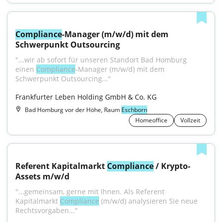
Compliance
-Manager (m/w/d) mit dem 
Schwerpunkt Outsourcing
"...wir ab sofort für unseren Standort Bad Homburg 
einen 
Compliance
-Manager (m/w/d) mit dem 
Schwerpunkt Outsourcing..."
Frankfurter Leben Holding GmbH & Co. KG
Bad Homburg vor der Höhe, Raum
Eschborn
Homeoffice
Vollzeit
Referent Kapitalmarkt 
Compliance
 / Krypto-
Assets m/w/d
"...gemeinsam, gerne mit Ihnen. Als Referent 
Kapitalmarkt 
Compliance
 (m/w/d) analysieren Sie neue 
Rechtsvorgaben..."