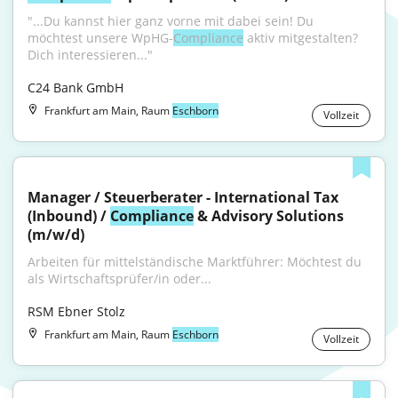
"...Du kannst hier ganz vorne mit dabei sein! Du 
möchtest unsere WpHG-
Compliance
 aktiv mitgestalten? 
Dich interessieren..."
C24 Bank GmbH
Frankfurt am Main, Raum
Eschborn
Vollzeit
Manager / Steuerberater - International Tax 
(Inbound) / 
Compliance
 & Advisory Solutions 
(m/w/d)
Arbeiten für mittelständische Marktführer: Möchtest du 
als Wirtschaftsprüfer/in oder...
RSM Ebner Stolz
Frankfurt am Main, Raum
Eschborn
Vollzeit