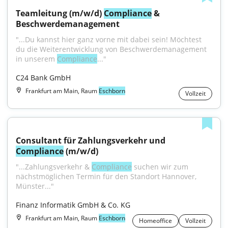
Teamleitung (m/w/d) 
Compliance
 & 
Beschwerdemanagement
"...Du kannst hier ganz vorne mit dabei sein! Möchtest 
du die Weiterentwicklung von Beschwerdemanagement 
in unserem 
Compliance
..."
C24 Bank GmbH
Frankfurt am Main, Raum
Eschborn
Vollzeit
Consultant für Zahlungsverkehr und 
Compliance
 (m/w/d)
"...Zahlungsverkehr & 
Compliance
 suchen wir zum 
nächstmöglichen Termin für den Standort Hannover, 
Münster..."
Finanz Informatik GmbH & Co. KG
Frankfurt am Main, Raum
Eschborn
Homeoffice
Vollzeit