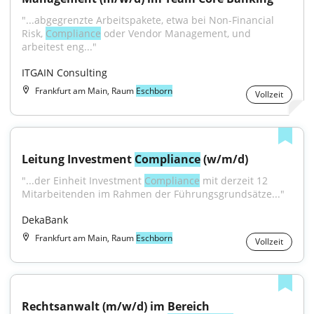
"...abgegrenzte Arbeitspakete, etwa bei Non-Financial 
Risk, 
Compliance
 oder Vendor Management, und 
arbeitest eng..."
ITGAIN Consulting
Frankfurt am Main, Raum
Eschborn
Vollzeit
Leitung Investment 
Compliance
 (w/m/d)
"...der Einheit Investment 
Compliance
 mit derzeit 12 
Mitarbeitenden im Rahmen der Führungsgrundsätze..."
DekaBank
Frankfurt am Main, Raum
Eschborn
Vollzeit
Rechtsanwalt (m/w/d) im Bereich 