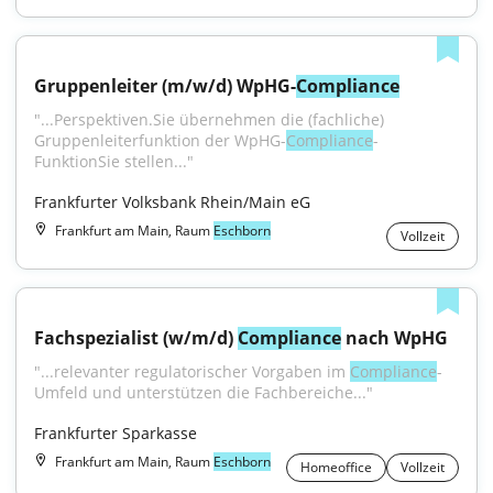
Gruppenleiter (m/w/d) WpHG-
Compliance
"...Perspektiven.Sie übernehmen die (fachliche) 
Gruppenleiterfunktion der WpHG-
Compliance
-
FunktionSie stellen..."
Frankfurter Volksbank Rhein/Main eG
Frankfurt am Main, Raum
Eschborn
Vollzeit
Fachspezialist (w/m/d) 
Compliance
 nach WpHG
"...relevanter regulatorischer Vorgaben im 
Compliance
-
Umfeld und unterstützen die Fachbereiche..."
Frankfurter Sparkasse
Frankfurt am Main, Raum
Eschborn
Homeoffice
Vollzeit