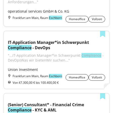
Anforderungen..."
operational services GmbH & Co. KG
Frankfurt am Main, Raum
Eschborn
Homeoffice
Vollzeit
IT-Application Manager*in Schwerpunkt 
Compliance
 - DevOps
"...IT-Application Manager*in Schwerpunkt 
Compliance
 - 
DevOpsWas wir bietenWir suchen..."
Union Investment
Frankfurt am Main, Raum
Eschborn
Homeoffice
Vollzeit
Von 47.300,00 € bis 100.400,00 €
(Senior) Consultant* - Financial Crime 
Compliance
 - KYC & AML