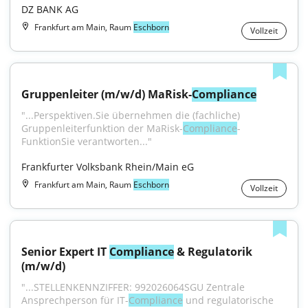
DZ BANK AG
Frankfurt am Main, Raum
Eschborn
Vollzeit
Gruppenleiter (m/w/d) MaRisk-
Compliance
"...Perspektiven.Sie übernehmen die (fachliche) 
Gruppenleiterfunktion der MaRisk-
Compliance
-
FunktionSie verantworten..."
Frankfurter Volksbank Rhein/Main eG
Frankfurt am Main, Raum
Eschborn
Vollzeit
Senior Expert IT 
Compliance
 & Regulatorik 
(m/w/d)
"...STELLENKENNZIFFER: 992026064SGU Zentrale 
Ansprechperson für IT-
Compliance
 und regulatorische 