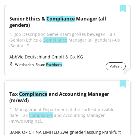
Senior Ethics & 
Compliance
 Manager (all 
genders)
"...Job Description Gemeinsam großes bewegen – als 
(Senior) Ethics & 
Compliance
 Manager (all genders) Als 
(Senior..."
AbbVie Deutschland GmbH & Co. KG
Wiesbaden, Raum
Eschborn
Vollzeit
Tax 
Compliance
 and Accounting Manager 
(m/w/d)
"...Management Department at the earliest possible 
date: Tax 
Compliance
 and Accounting Manager 
(m/w/d)Original..."
BANK OF CHINA LIMITED Zweigniederlassung Frankfurt