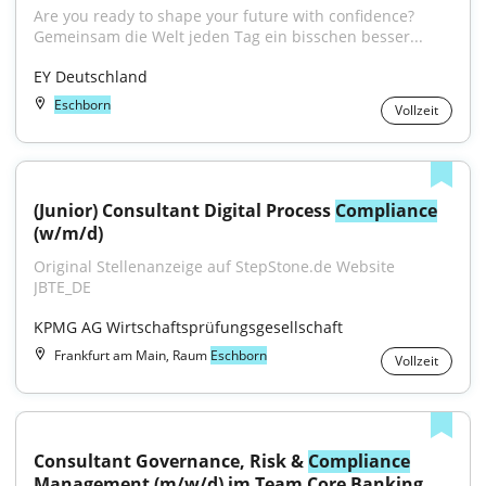
Are you ready to shape your future with confidence?
Gemeinsam die Welt jeden Tag ein bisschen besser...
EY Deutschland
Eschborn
Vollzeit
(Junior) Consultant Digital Process 
Compliance
(w/m/d)
Original Stellenanzeige auf StepStone.de Website 
JBTE_DE
KPMG AG Wirtschaftsprüfungsgesellschaft
Frankfurt am Main, Raum
Eschborn
Vollzeit
Consultant Governance, Risk & 
Compliance
Management (m/w/d) im Team Core Banking