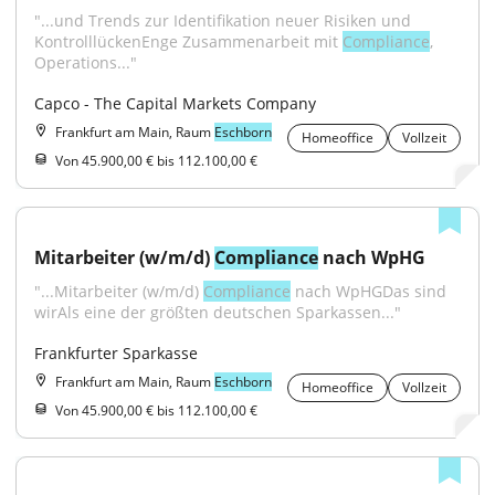
"...und Trends zur Identifikation neuer Risiken und 
KontrolllückenEnge Zusammenarbeit mit 
Compliance
, 
Operations..."
Capco - The Capital Markets Company
Frankfurt am Main, Raum
Eschborn
Homeoffice
Vollzeit
Von 45.900,00 € bis 112.100,00 €
Mitarbeiter (w/m/d) 
Compliance
 nach WpHG
"...Mitarbeiter (w/m/d) 
Compliance
 nach WpHGDas sind 
wirAls eine der größten deutschen Sparkassen..."
Frankfurter Sparkasse
Frankfurt am Main, Raum
Eschborn
Homeoffice
Vollzeit
Von 45.900,00 € bis 112.100,00 €