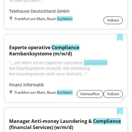
Schwerpunkten..."
Telehouse Deutschland GmbH
Frankfurt am Main, Raum
Eschborn
Vollzeit
Experte operative 
Compliance
Kernbanksysteme (m/w/d)
"...am Main einen Experten operative 
Compliance
Kernbanksysteme (m/w/d). Die Abteilung 
Kernbanksysteme stellt eine Vielzahl..."
Finanz Informatik
Frankfurt am Main, Raum
Eschborn
Homeoffice
Vollzeit
Manager Anti-money Laundering & 
Compliance
(financial Services) (w/m/d)