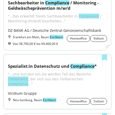
Sachbearbeiter in 
Compliance
 / Monitoring - 
Geldwäscheprävention m/w/d
"...Das erwartet SieAls Sachbearbeiter in 
Compliance
 / 
Monitoring (m/w/d) bearbeiten..."
DZ BANK AG / Deutsche Zentral-Genossenschaftsbank
Frankfurt am Main, Raum
Eschborn
Homeoffice
Vollzeit
Von 38.700,00 € bis 69.400,00 €
Spezialist:in Datenschutz und 
Compliance
*
"...und Kunden ein.Sie werden Teil des Bereichs 
Compliance
, der sich aus den Teilbereichen 
Compliance
..."
Viridium Gruppe
Neu-Isenburg, Raum
Eschborn
Homeoffice
Teilzeit