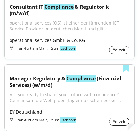
Consultant IT 
Compliance
 & Regulatorik 
(m/w/d)
operational services (OS) ist einer der führenden ICT 
Service Provider im deutschen Markt und gilt...
operational services GmbH & Co. KG
Frankfurt am Main, Raum
Eschborn
Vollzeit
Manager Regulatory & 
Compliance
 (Financial 
Services) (w/m/d)
Are you ready to shape your future with confidence?
Gemeinsam die Welt jeden Tag ein bisschen besser...
EY Deutschland
Frankfurt am Main, Raum
Eschborn
Vollzeit