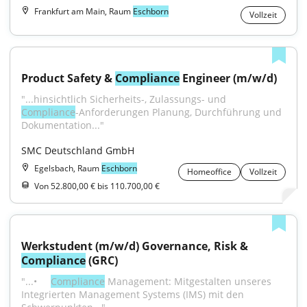
Frankfurt am Main, Raum
Eschborn
Vollzeit
Product Safety & 
Compliance
 Engineer (m/w/d)
"...hinsichtlich Sicherheits-, Zulassungs- und 
Compliance
-Anforderungen Planung, Durchführung und 
Dokumentation..."
SMC Deutschland GmbH
Egelsbach, Raum
Eschborn
Homeoffice
Vollzeit
Von 52.800,00 € bis 110.700,00 €
Werkstudent (m/w/d) Governance, Risk & 
Compliance
 (GRC)
"...•     
Compliance
 Management: Mitgestalten unseres 
Integrierten Management Systems (IMS) mit den 