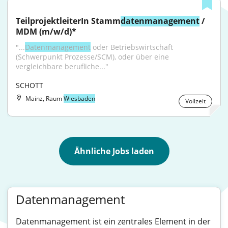
TeilprojektleiterIn Stamm
datenmanagement
 / 
MDM (m/w/d)*
"...
Datenmanagement
 oder Betriebswirtschaft 
(Schwerpunkt Prozesse/SCM), oder über eine 
vergleichbare berufliche..."
SCHOTT
Mainz, Raum
Wiesbaden
Vollzeit
Ähnliche Jobs laden
Datenmanagement
Datenmanagement ist ein zentrales Element in der