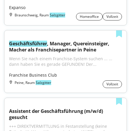
Expanso
Braunschweig, Raum
Salzgitter
Homeoffice
Vollzeit
Geschäftsführer
, Manager, Quereinsteiger, 
Macher als Franchisepartner in Peine
Wenn Sie nach einem Franchise-System suchen ... ... 
dann haben Sie es gerade GEFUNDEN! Der...
Franchise Business Club
Peine, Raum
Salzgitter
Vollzeit
Assistent der Geschäftsführung (m/w/d) 
gesucht
+++ DIREKTVERMITTLUNG in Festanstellung (keine 