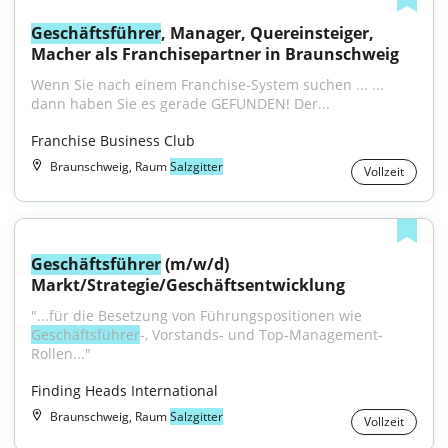
Geschäftsführer
, Manager, Quereinsteiger, 
Macher als Franchisepartner in Braunschweig
Wenn Sie nach einem Franchise-System suchen ... ... 
dann haben Sie es gerade GEFUNDEN! Der...
Franchise Business Club
Braunschweig, Raum
Salzgitter
Vollzeit
Geschäftsführer
 (m/w/d) 
Markt/Strategie/Geschäftsentwicklung
"...für die Besetzung von Führungspositionen wie 
Geschäftsführer
-, Vorstands- und Top-Management-
Rollen..."
Finding Heads International
Braunschweig, Raum
Salzgitter
Vollzeit