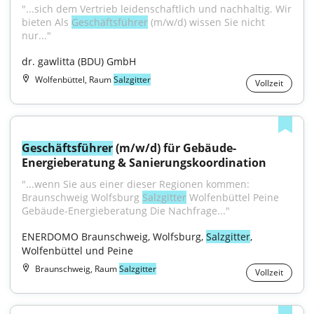
"...sich dem Vertrieb leidenschaftlich und nachhaltig. Wir 
bieten Als 
Geschäftsführer
 (m/w/d) wissen Sie nicht 
nur..."
dr. gawlitta (BDU) GmbH
Wolfenbüttel, Raum
Salzgitter
Vollzeit
Geschäftsführer
 (m/w/d) für Gebäude-
Energieberatung & Sanierungskoordination
"...wenn Sie aus einer dieser Regionen kommen: 
Braunschweig Wolfsburg 
Salzgitter
 Wolfenbüttel Peine 
Gebäude-Energieberatung Die Nachfrage..."
ENERDOMO Braunschweig, Wolfsburg, 
Salzgitter
, 
Wolfenbüttel und Peine
Braunschweig, Raum
Salzgitter
Vollzeit