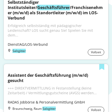
Selbstständiger 
Institutsleiter/
Geschäftsführer
/Franchisenehm
er (m/w/d) als Standortleiter (m/w/d) im LOS-
Verbund
Erfolgreich selbstständig mit pädagogischer 
Leidenschaft? LOS sucht genau Sie! Spielen Sie mit 
dem...
Dienst!AG/LOS-Verbund
Salzgitter
Vollzeit
Assistent der Geschäftsführung (m/w/d) 
gesucht
+++ DIREKTVERMITTLUNG in Festanstellung (keine 
Zeitarbeit) / Vermittlungsgutscheine (AVGS) werden...
RADAS Jobbörse & Personalvermittlung GmbH
Braunschweig, Raum
Salzgitter
Vollzeit