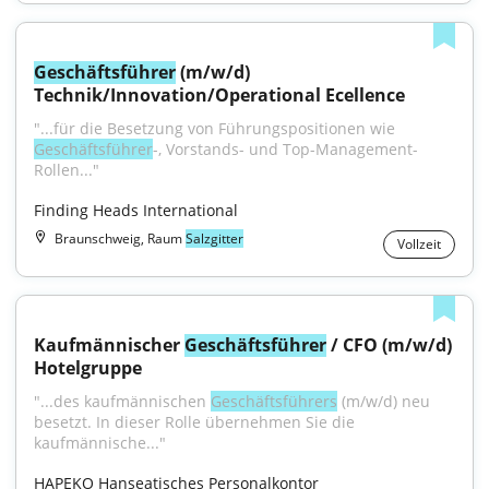
Geschäftsführer
 (m/w/d) 
Technik/Innovation/Operational Ecellence
"...für die Besetzung von Führungspositionen wie 
Geschäftsführer
-, Vorstands- und Top-Management-
Rollen..."
Finding Heads International
Braunschweig, Raum
Salzgitter
Vollzeit
Kaufmännischer 
Geschäftsführer
 / CFO (m/w/d) 
Hotelgruppe
"...des kaufmännischen 
Geschäftsführers
 (m/w/d) neu 
besetzt. In dieser Rolle übernehmen Sie die 
kaufmännische..."
HAPEKO Hanseatisches Personalkontor