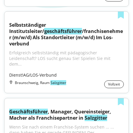
Selbstständiger 
Institutsleiter/
geschäftsführer
/franchisenehme
r (m/w/d) Als Standortleiter (m/w/d) Im Los-
verbund
Erfolgreich selbstständig mit pädagogischer 
Leidenschaft? LOS sucht genau Sie! Spielen Sie mit 
dem...
Dienst!AG/LOS-Verbund
Braunschweig, Raum
Salzgitter
Vollzeit
Geschäftsführer
, Manager, Quereinsteiger, 
Macher als Franchisepartner in 
Salzgitter
Wenn Sie nach einem Franchise-System suchen ... ... 
dann haben Sie es gerade GEFUNDEN! Der...