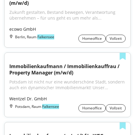
(m/w/d)
Zukunft gestalten, Bestand bewegen, Verantwortung 
übernehmen – für uns geht es um mehr als...
ecowo GmbH
Berlin, Raum
Falkensee
Homeoffice
Vollzeit
Immobilienkaufmann / Immobilienkauffrau / 
Property Manager (m/w/d)
Potsdam ist nicht nur eine wunderschöne Stadt, sondern 
auch ein dynamischer Immobilienmarkt! Unser...
Wentzel Dr. GmbH
Potsdam, Raum
Falkensee
Homeoffice
Vollzeit