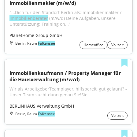
Immobilienmakler (m/w/d)
"...Dich für den Standort Berlin als:Immobilienmakler / 
Immobilienberater
 (m/w/d) Deine Aufgaben, unsere 
Unterstützung: Training on..."
PlanetHome Group GmbH
Berlin, Raum
Falkensee
Homeoffice
Vollzeit
Immobilienkaufmann / Property Manager für 
die Hausverwaltung (m/w/d)
Wir als ArbeitgeberTeamplayer, hilfsbereit, gut gelaunt? - 
Unser Team sucht dann genau Sie!Sie...
BERLINHAUS Verwaltung GmbH
Berlin, Raum
Falkensee
Vollzeit