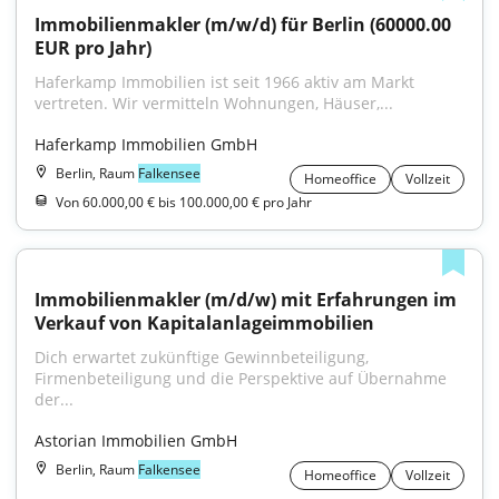
Immobilienmakler (m/w/d) für Berlin (60000.00 
EUR pro Jahr)
Haferkamp Immobilien ist seit 1966 aktiv am Markt 
vertreten. Wir vermitteln Wohnungen, Häuser,...
Haferkamp Immobilien GmbH
Berlin, Raum
Falkensee
Homeoffice
Vollzeit
Von 60.000,00 € bis 100.000,00 € pro Jahr
Immobilienmakler (m/d/w) mit Erfahrungen im 
Verkauf von Kapitalanlageimmobilien
Dich erwartet zukünftige Gewinnbeteiligung, 
Firmenbeteiligung und die Perspektive auf Übernahme 
der...
Astorian Immobilien GmbH
Berlin, Raum
Falkensee
Homeoffice
Vollzeit