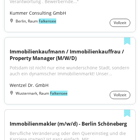
Verantwortung . Bewerbernde..."
Kummer Consulting GmbH
Berlin, Raum
Falkensee
Vollzeit
Immobilienkaufmann / Immobilienkauffrau / 
Property Manager (M/W/D)
Potsdam ist nicht nur eine wunderschöne Stadt, sondern 
auch ein dynamischer Immobilienmarkt! Unser...
Wentzel Dr. GmbH
Wustermark, Raum
Falkensee
Vollzeit
Immobilienmakler (m/w/d) - Berlin Schöneberg
Berufliche Veränderung oder den Quereinstieg und die 
Karriere starten? Ist ganz einfach. Mit...