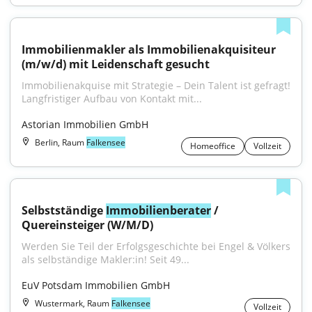
Immobilienmakler als Immobilienakquisiteur 
(m/w/d) mit Leidenschaft gesucht
Immobilienakquise mit Strategie – Dein Talent ist gefragt! 
Langfristiger Aufbau von Kontakt mit...
Astorian Immobilien GmbH
Berlin, Raum
Falkensee
Homeoffice
Vollzeit
Selbstständige 
Immobilienberater
 / 
Quereinsteiger (W/M/D)
Werden Sie Teil der Erfolgsgeschichte bei Engel & Völkers 
als selbständige Makler:in! Seit 49...
EuV Potsdam Immobilien GmbH
Wustermark, Raum
Falkensee
Vollzeit