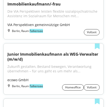
Immobilienkaufmann/-frau
Die VIA Perspektiven leisten flexible sozialpsychiatrische 
Assistenz im Sozialraum für Menschen mit...
VIA Perspektiven gemeinnützige GmbH
Berlin, Raum
Falkensee
Vollzeit
Junior Immobilienkaufmann als WEG-Verwalter 
(m/w/d)
Zukunft gestalten, Bestand bewegen, Verantwortung 
übernehmen – für uns geht es um mehr als...
ecowo GmbH
Berlin, Raum
Falkensee
Homeoffice
Vollzeit