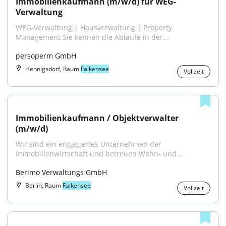
Immobilienkaufmann (m/w/d) für WEG-
Verwaltung
WEG-Verwaltung | Hausverwaltung | Property 
Management Sie kennen die Abläufe in der...
persoperm GmbH
Hennigsdorf, Raum
Falkensee
Vollzeit
Immobilienkaufmann / Objektverwalter 
(m/w/d)
Wir sind ein engagiertes Unternehmen der 
Immobilienwirtschaft und betreuen Wohn- und...
Berimo Verwaltungs GmbH
Berlin, Raum
Falkensee
Vollzeit