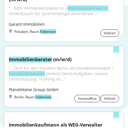
"...html Immobilienmakler:in / 
Immobilienberater:in
(m/w/d),auch für Quereinsteiger:innen(Freie..."
Garant Immobilien
Potsdam, Raum
Falkensee
Vollzeit
Immobilienberater
 (m/w/d)
"...Dich für den Standort Berlin als:Immobilienmakler / 
Immobilienberater
 (m/w/d) Deine Aufgaben, unsere 
Unterstützung: Training on..."
PlanetHome Group GmbH
Berlin, Raum
Falkensee
Homeoffice
Vollzeit
Immobilienkaufmann als WEG-Verwalter 