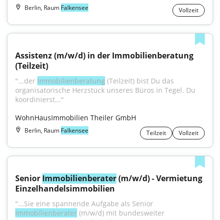
Berlin, Raum
Falkensee
Vollzeit
Assistenz (m/w/d) in der Immobilienberatung 
(Teilzeit)
"...der 
Immobilienberatung
 (Teilzeit) bist Du das 
organisatorische Herzstück unseres Büros in Tegel. Du 
koordinierst..."
WohnHausImmobilien Theiler GmbH
Berlin, Raum
Falkensee
Teilzeit
Vollzeit
Senior 
Immobilienberater
 (m/w/d) - Vermietung 
Einzelhandelsimmobilien
"...Sie eine spannende Aufgabe als Senior 
Immobilienberater
 (m/w/d) mit bundesweiter 