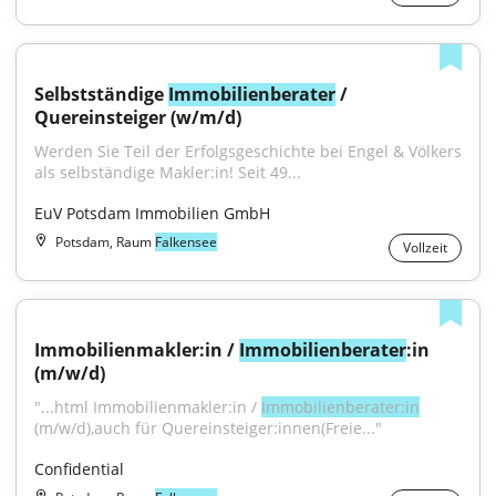
Selbstständige 
Immobilienberater
 / 
Quereinsteiger (w/m/d)
Werden Sie Teil der Erfolgsgeschichte bei Engel & Völkers 
als selbständige Makler:in! Seit 49...
EuV Potsdam Immobilien GmbH
Potsdam, Raum
Falkensee
Vollzeit
Immobilienmakler:in / 
Immobilienberater
:in 
(m/w/d)
"...html Immobilienmakler:in / 
Immobilienberater:in
(m/w/d),auch für Quereinsteiger:innen(Freie..."
Confidential