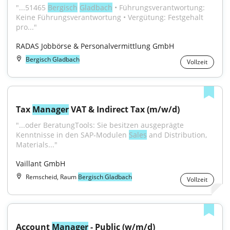
"...51465 
Bergisch
Gladbach
 • Führungsverantwortung: 
Keine Führungsverantwortung • Vergütung: Festgehalt 
pro..."
RADAS Jobbörse & Personalvermittlung GmbH
Bergisch Gladbach
Vollzeit
Tax 
Manager
 VAT & Indirect Tax (m/w/d)
"...oder BeratungTools: Sie besitzen ausgeprägte 
Kenntnisse in den SAP‑Modulen 
Sales
 and Distribution, 
Materials..."
Vaillant GmbH
Remscheid, Raum
Bergisch Gladbach
Vollzeit
Account 
Manager
 - Public (w/m/d)