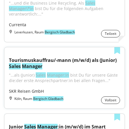
"...und die Business Line Recycling. Als 
Sales
Manager\*in
 bist Du für die folgenden Aufgaben 
verantwortlich:..."
Currenta
Leverkusen, Raum
Bergisch Gladbach
Teilzeit
Tourismuskauffrau/-mann (m/w/d) als (Junior) 
Sales
Manager
"...als (Junior) 
Sales
Manager:in
 bist Du für unsere Gäste 
die:der erste Ansprechpartner:in bei allen Fragen..."
SKR Reisen GmbH
Köln, Raum
Bergisch Gladbach
Vollzeit
Junior 
Sales
Manager
:in (m/w/d) im Smart 