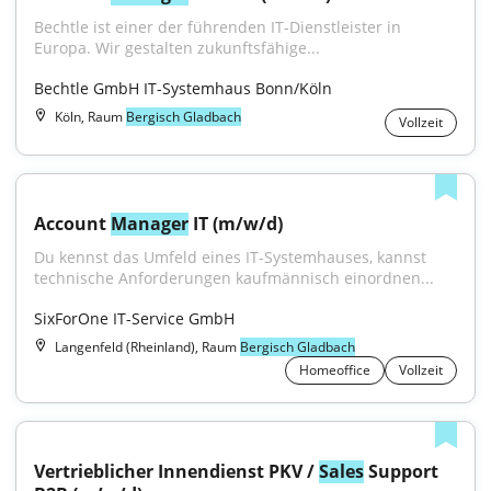
Bechtle ist einer der führenden IT-Dienstleister in 
Europa. Wir gestalten zukunftsfähige...
Bechtle GmbH IT-Systemhaus Bonn/Köln
Köln, Raum
Bergisch Gladbach
Vollzeit
Account 
Manager
 IT (m/w/d)
Du kennst das Umfeld eines IT-Systemhauses, kannst 
technische Anforderungen kaufmännisch einordnen...
SixForOne IT-Service GmbH
Langenfeld (Rheinland), Raum
Bergisch Gladbach
Homeoffice
Vollzeit
Vertrieblicher Innendienst PKV / 
Sales
 Support 