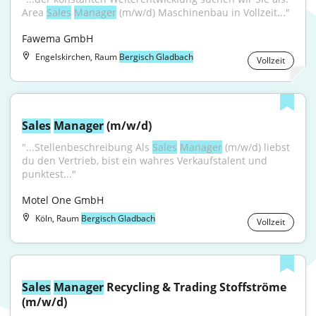
Area 
Sales
Manager
 (m/w/d) Maschinenbau in Vollzeit..."
Fawema GmbH
Engelskirchen, Raum
Bergisch Gladbach
Vollzeit
Sales
Manager
 (m/w/d)
"...Stellenbeschreibung Als 
Sales
Manager
 (m/w/d) liebst 
du den Vertrieb, bist ein wahres Verkaufstalent und 
punktest..."
Motel One GmbH
Köln, Raum
Bergisch Gladbach
Vollzeit
Sales
Manager
 Recycling & Trading Stoffströme 
(m/w/d)