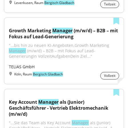
Leverkusen, Raum
Bergisch Gladbach
Teilzeit
Growth Marketing 
Manager
 (m/w/d) – B2B – mit 
Fokus auf Lead-Generierung
"...bis hin zu neuen KI-Angeboten.Growth Marketing 
Manager
 (m/w/d) – B2B – mit Fokus auf Lead-
Generierungin VollzeitAufgabenDein Ziel..."
TELiAS GmbH
Köln, Raum
Bergisch Gladbach
Vollzeit
Key Account 
Manager
 als (Junior) 
Geschäftsführer - Vertrieb Elektromechanik 
(m/w/d)
"...Sie das Team als Key Account 
Manager
 als (Junior) 