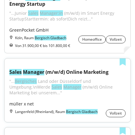
Energy Startup
"...Junior 
Sales
Manager:in
 (m/w/d) im Smart Energy 
StartupStarttermin: ab sofortDich reizt..."
GreenPocket GmbH
Köln, Raum
Bergisch Gladbach
Homeoffice
Vollzeit
Von 31.900,00 € bis 101.800,00 €
Sales
Manager
 (m/w/d) Online Marketing
"...
Bergisches
 Land oder Düsseldorf und 
Umgebung.\nWerde 
Sales
Manager
 (m/w/d) Online 
Marketing bei unserem..."
müller x net
Langenfeld (Rheinland), Raum
Bergisch Gladbach
Vollzeit