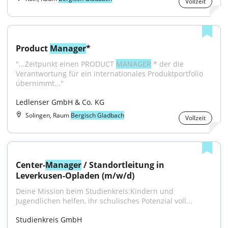
Vollzeit
Product 
Manager
*
"...Zeitpunkt einen PRODUCT 
MANAGER
 * der die 
Verantwortung für ein internationales Produktportfolio 
übernimmt..."
Ledlenser GmbH & Co. KG
Solingen, Raum
Bergisch Gladbach
Vollzeit
Center-
Manager
 / Standortleitung in 
Leverkusen-Opladen (m/w/d)
Deine Mission beim Studienkreis:Kindern und 
Jugendlichen helfen, ihr schulisches Potenzial voll...
Studienkreis GmbH