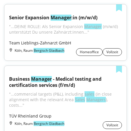
Senior Expansion 
Manager
:in (m/w/d)
"...DEINE ROLLE: Als Senior Expansion 
Manager
 (m/w/d) 
unterstützt Du unsere Zahnärzt:innen..."
Team Lieblings-Zahnarzt GmbH
Köln, Raum
Bergisch Gladbach
Homeoffice
Vollzeit
Business 
Manager
 - Medical testing and 
certification services (f/m/d)
"...commercial targets (P&L), including 
sales
 (in close 
alignment with the relevant Area 
Sales
Managers
), 
costs..."
TÜV Rheinland Group
Köln, Raum
Bergisch Gladbach
Vollzeit