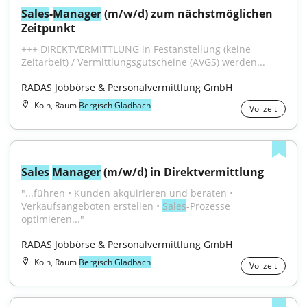
Sales
-
Manager
 (m/w/d) zum nächstmöglichen 
Zeitpunkt
+++ DIREKTVERMITTLUNG in Festanstellung (keine 
Zeitarbeit) / Vermittlungsgutscheine (AVGS) werden...
RADAS Jobbörse & Personalvermittlung GmbH
Köln, Raum
Bergisch Gladbach
Vollzeit
Sales
Manager
 (m/w/d) in Direktvermittlung
"...führen • Kunden akquirieren und beraten • 
Verkaufsangeboten erstellen • 
Sales
-Prozesse 
optimieren..."
RADAS Jobbörse & Personalvermittlung GmbH
Köln, Raum
Bergisch Gladbach
Vollzeit