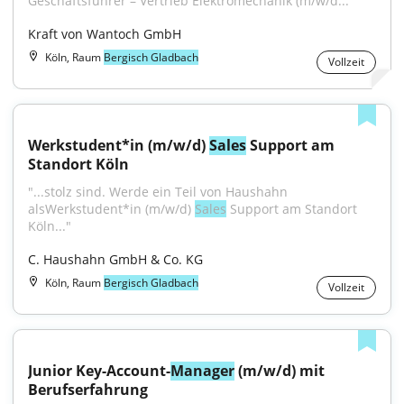
Geschäftsführer – Vertrieb Elektromechanik (m/w/d..."
Kraft von Wantoch GmbH
Köln, Raum
Bergisch Gladbach
Vollzeit
Werkstudent*in (m/w/d) 
Sales
 Support am 
Standort Köln
"...stolz sind. Werde ein Teil von Haushahn 
alsWerkstudent*in (m/w/d) 
Sales
 Support am Standort 
Köln..."
C. Haushahn GmbH & Co. KG
Köln, Raum
Bergisch Gladbach
Vollzeit
Junior Key-Account-
Manager
 (m/w/d) mit 
Berufserfahrung