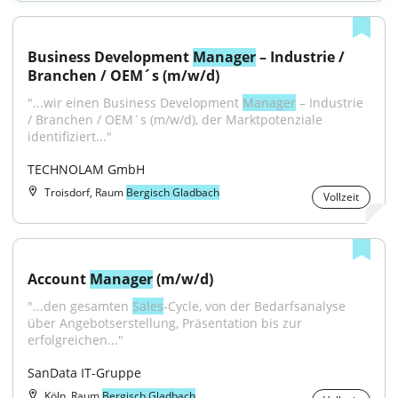
Business Development 
Manager
 – Industrie / 
Branchen / OEM´s (m/w/d)
"...wir einen Business Development 
Manager
 – Industrie 
/ Branchen / OEM´s (m/w/d), der Marktpotenziale 
identifiziert..."
TECHNOLAM GmbH
Troisdorf, Raum
Bergisch Gladbach
Vollzeit
Account 
Manager
 (m/w/d)
"...den gesamten 
Sales
-Cycle, von der Bedarfsanalyse 
über Angebotserstellung, Präsentation bis zur 
erfolgreichen..."
SanData IT-Gruppe
Köln, Raum
Bergisch Gladbach