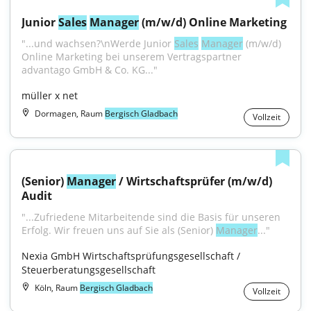
Junior 
Sales
Manager
 (m/w/d) Online Marketing
"...und wachsen?\nWerde Junior 
Sales
Manager
 (m/w/d) 
Online Marketing bei unserem Vertragspartner 
advantago GmbH & Co. KG..."
müller x net
Dormagen, Raum
Bergisch Gladbach
Vollzeit
(Senior) 
Manager
 / Wirtschaftsprüfer (m/w/d) 
Audit
"...Zufriedene Mitarbeitende sind die Basis für unseren 
Erfolg. Wir freuen uns auf Sie als (Senior) 
Manager
..."
Nexia GmbH Wirtschaftsprüfungsgesellschaft / 
Steuerberatungsgesellschaft
Köln, Raum
Bergisch Gladbach
Vollzeit