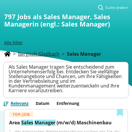
Suche ändern
797
Jobs als Sales Manager, Sales
Managerin (engl.: Sales Manager)
Alle Filter
>
Bergisch Gladbach
>
Sales Manager
Als Sales Manager tragen Sie entscheidend zum
Unternehmenserfolg bei. Entdecken Sie vielfältige
Stellenangebote und Chancen, um Ihre Fähigkeiten
in der Vertriebsleitung und im
Kundenmanagement weiterzuentwickeln und Ihre
Karriere voranzutreiben.
Relevanz
Datum
Entfernung
TOP-JOB
Area 
Sales
Manager
 (m/w/d) Maschinenbau
"...der konstanten Weiterentwicklung suchen wir Sie als: 