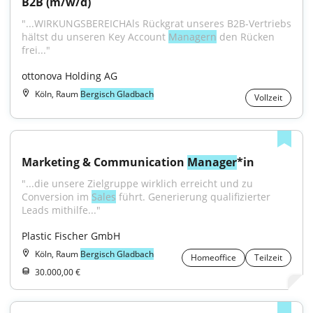
B2B (m/w/d)
"...WIRKUNGSBEREICHAls Rückgrat unseres B2B-Vertriebs 
hältst du unseren Key Account 
Managern
 den Rücken 
frei..."
ottonova Holding AG
Köln, Raum
Bergisch Gladbach
Vollzeit
Marketing & Communication 
Manager
*in
"...die unsere Zielgruppe wirklich erreicht und zu 
Conversion im 
Sales
 führt. Generierung qualifizierter 
Leads mithilfe..."
Plastic Fischer GmbH
Köln, Raum
Bergisch Gladbach
Homeoffice
Teilzeit
30.000,00 €