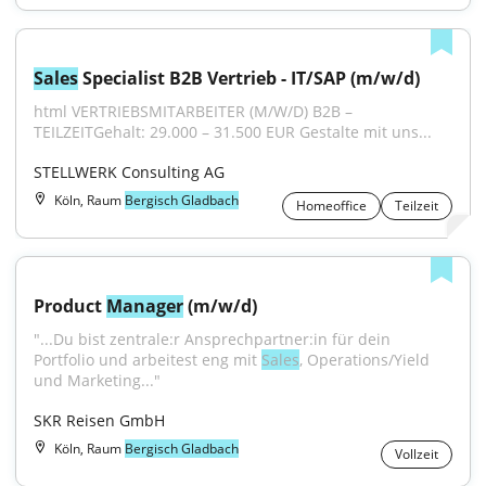
Sales
 Specialist B2B Vertrieb - IT/SAP (m/w/d)
html VERTRIEBSMITARBEITER (M/W/D) B2B – 
TEILZEITGehalt: 29.000 – 31.500 EUR Gestalte mit uns...
STELLWERK Consulting AG
Köln, Raum
Bergisch Gladbach
Homeoffice
Teilzeit
Product 
Manager
 (m/w/d)
"...Du bist zentrale:r Ansprechpartner:in für dein 
Portfolio und arbeitest eng mit 
Sales
, Operations/Yield 
und Marketing..."
SKR Reisen GmbH
Köln, Raum
Bergisch Gladbach
Vollzeit