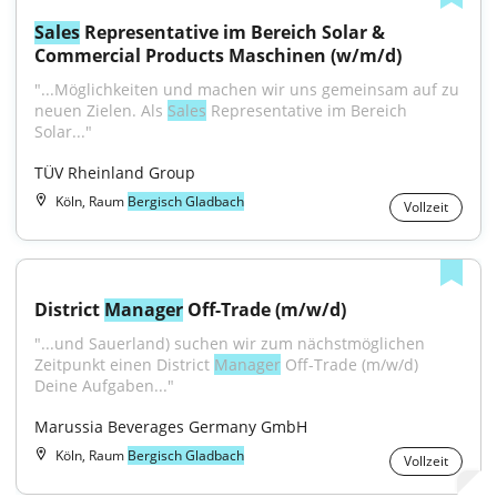
Sales
 Representative im Bereich Solar & 
Commercial Products Maschinen (w/m/d)
"...Möglichkeiten und machen wir uns gemeinsam auf zu 
neuen Zielen. Als 
Sales
 Representative im Bereich 
Solar..."
TÜV Rheinland Group
Köln, Raum
Bergisch Gladbach
Vollzeit
District 
Manager
 Off-Trade (m/w/d)
"...und Sauerland) suchen wir zum nächstmöglichen 
Zeitpunkt einen District 
Manager
 Off-Trade (m/w/d) 
Deine Aufgaben..."
Marussia Beverages Germany GmbH
Köln, Raum
Bergisch Gladbach
Vollzeit