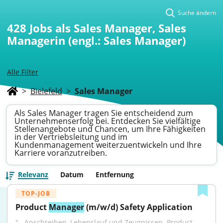
Suche ändern
428
Jobs als Sales Manager, Sales
Managerin (engl.: Sales Manager)
Alle Filter
>
Bielefeld
>
Sales Manager
Als Sales Manager tragen Sie entscheidend zum
Unternehmenserfolg bei. Entdecken Sie vielfältige
Stellenangebote und Chancen, um Ihre Fähigkeiten
in der Vertriebsleitung und im
Kundenmanagement weiterzuentwickeln und Ihre
Karriere voranzutreiben.
Relevanz
Datum
Entfernung
TOP-JOB
Product 
Manager
 (m/w/d) Safety Application
"...Anschreiben, Lebenslauf und Zeugnissen. Product 