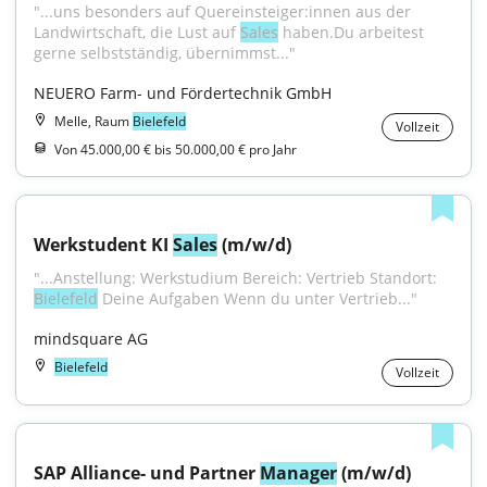
"...uns besonders auf Quereinsteiger:innen aus der 
Landwirtschaft, die Lust auf 
Sales
 haben.Du arbeitest 
gerne selbstständig, übernimmst..."
NEUERO Farm- und Fördertechnik GmbH
Melle, Raum
Bielefeld
Vollzeit
Von 45.000,00 € bis 50.000,00 € pro Jahr
Werkstudent KI 
Sales
 (m/w/d)
"...Anstellung: Werkstudium Bereich: Vertrieb Standort: 
Bielefeld
 Deine Aufgaben Wenn du unter Vertrieb..."
mindsquare AG
Bielefeld
Vollzeit
SAP Alliance- und Partner 
Manager
 (m/w/d)