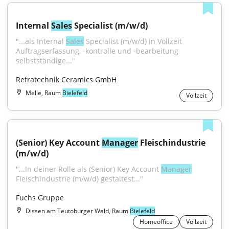
Internal 
Sales
 Specialist (m/w/d)
"...als Internal 
Sales
 Specialist (m/w/d) in Vollzeit 
Auftragserfassung, -kontrolle und -bearbeitung 
selbstständige..."
Refratechnik Ceramics GmbH
Melle, Raum
Bielefeld
Vollzeit
(Senior) Key Account 
Manager
 Fleischindustrie 
(m/w/d)
"...In deiner Rolle als (Senior) Key Account 
Manager
Fleischindustrie (m/w/d) gestaltest..."
Fuchs Gruppe
Dissen am Teutoburger Wald, Raum
Bielefeld
Homeoffice
Vollzeit