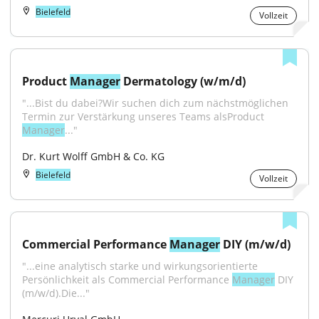
Bielefeld
Vollzeit
Product 
Manager
 Dermatology (w/m/d)
"...Bist du dabei?Wir suchen dich zum nächstmöglichen 
Termin zur Verstärkung unseres Teams alsProduct 
Manager
..."
Dr. Kurt Wolff GmbH & Co. KG
Bielefeld
Vollzeit
Commercial Performance 
Manager
 DIY (m/w/d)
"...eine analytisch starke und wirkungsorientierte 
Persönlichkeit als Commercial Performance 
Manager
 DIY 
(m/w/d).Die..."