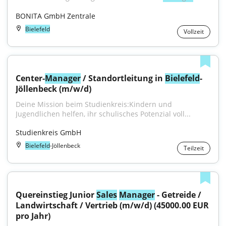
BONITA GmbH Zentrale
Bielefeld
Vollzeit
Center-
Manager
 / Standortleitung in 
Bielefeld
-
Jöllenbeck (m/w/d)
Deine Mission beim Studienkreis:Kindern und 
Jugendlichen helfen, ihr schulisches Potenzial voll...
Studienkreis GmbH
Bielefeld
-Jöllenbeck
Teilzeit
Quereinstieg Junior 
Sales
Manager
 - Getreide / 
Landwirtschaft / Vertrieb (m/w/d) (45000.00 EUR 
pro Jahr)