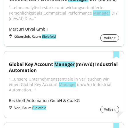
"...eine analytisch starke und wirkungsorientierte 
Persönlichkeit als Commercial Performance 
Manager
 DIY 
(m/w/d).Die..."
Mercuri Urval GmbH
Gütersloh, Raum
Bielefeld
Vollzeit
Global Key Account 
Manager
 (m/w/d) Industrial 
Automation
"...unsere Unternehmenszentrale in Verl suchen wir 
einen Global Key Account 
Manager
 (m/w/d) Industrial 
Automation..."
Beckhoff Automation GmbH & Co. KG
Verl, Raum
Bielefeld
Vollzeit