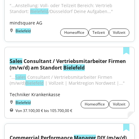
"...Anstellung: Voll- oder Teilzeit Bereich: Vertrieb 
Standort: 
Bielefeld
/Düsseldorf Deine Aufgaben..."
mindsquare AG
Bielefeld
Homeoffice
Teilzeit
Vollzeit
Sales
 Consultant / Vertriebsmitarbeiter Firmen 
(m/w/d) am Standort 
Bielefeld
"...
Sales
 Consultant / Vertriebsmitarbeiter Firmen 
(m/w/d)
Bielefeld
 | Vollzeit | Marktregion Nordwest |..."
Techniker Krankenkasse
Bielefeld
Homeoffice
Vollzeit
Von 37.100,00 € bis 105.700,00 €
Commercial Performance 
Manager
 DIY (m/w/d)