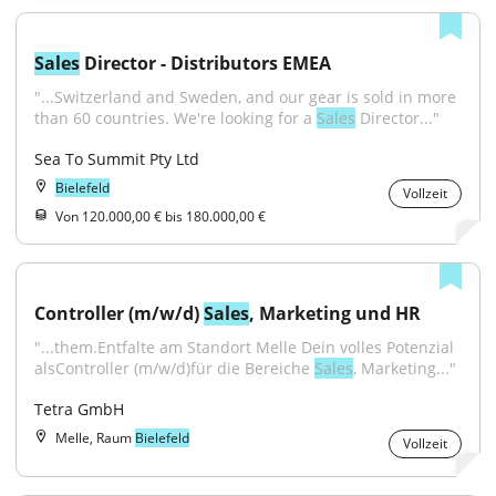
Sales
 Director - Distributors EMEA
"...Switzerland and Sweden, and our gear is sold in more 
than 60 countries. We're looking for a 
Sales
 Director..."
Sea To Summit Pty Ltd
Bielefeld
Vollzeit
Von 120.000,00 € bis 180.000,00 €
Controller (m/w/d) 
Sales
, Marketing und HR
"...them.Entfalte am Standort Melle Dein volles Potenzial 
alsController (m/w/d)für die Bereiche 
Sales
, Marketing..."
Tetra GmbH
Melle, Raum
Bielefeld
Vollzeit