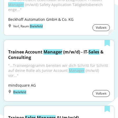
Manager
 (m/w/d) Safety Application Tätigkeitsbereich 
enge..."
Beckhoff Automation GmbH & Co. KG
Verl, Raum
Bielefeld
Vollzeit
Trainee Account 
Manager
 (m/w/d) - IT-
Sales
 & 
Consulting
"...Traineeprogramm bereiten wir dich Schritt für Schritt 
auf deine Rolle als Junior Account 
Manager
 (m/w/d) 
vor..."
mindsquare AG
Bielefeld
Vollzeit
Trainee 
Sales
Manager
 AI (m/w/d)