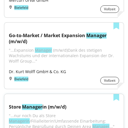
Mercuri Urval GmbH
Bielefeld
Vollzeit
Go-to-Market / Market Expansion 
Manager
(m/w/d)
"...Expansion 
Manager
 (m/w/d)Dank des stetigen 
Wachstums und der internationalen Expansion der Dr. 
Wolff Group..."
Dr. Kurt Wolff GmbH & Co. KG
Bielefeld
Vollzeit
Store 
Manager
in (m/w/d)
"...nur noch Du als Store 
Managerin
/Filialleiterin!Umfassende Einarbeitung: 
Persönliche Begrüßung durch Deinen Area 
Manager
..."