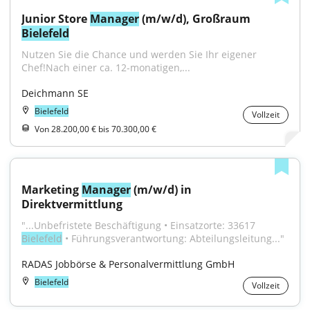
Junior Store 
Manager
 (m/w/d), Großraum 
Bielefeld
Nutzen Sie die Chance und werden Sie Ihr eigener 
Chef!Nach einer ca. 12-monatigen,...
Deichmann SE
Bielefeld
Vollzeit
Von 28.200,00 € bis 70.300,00 €
Marketing 
Manager
 (m/w/d) in 
Direktvermittlung
"...Unbefristete Beschäftigung • Einsatzorte: 33617 
Bielefeld
 • Führungsverantwortung: Abteilungsleitung..."
RADAS Jobbörse & Personalvermittlung GmbH
Bielefeld
Vollzeit