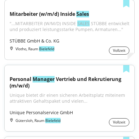
Mitarbeiter (w/m/d) Inside 
Sales
"...MITARBEITER (W/M/D) INSIDE 
SALES
 STÜBBE entwickelt 
und produziert leistungsstarke Pumpen, Armaturen..."
STÜBBE GmbH & Co. KG
Vlotho, Raum
Bielefeld
Vollzeit
Personal 
Manager
 Vertrieb und Rekrutierung 
(m/w/d)
Unique bietet dir einen sicheren Arbeitsplatz miteinem 
attraktiven Gehaltspaket und vielen...
Unique Personalservice GmbH
Gütersloh, Raum
Bielefeld
Vollzeit