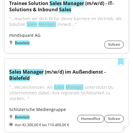
Trainee Solution 
Sales
Manager
 (m/w/d) - IT-
Solutions & Inbound 
Sales
"...machen wir dich fit für deine Karriere im Vertrieb. Als 
Solution 
Sales
Manager
 (m/w/d..."
mindsquare AG
Bielefeld
Vollzeit
Sales
Manager
 (m/w/d) im Außendienst - 
Bielefeld
"...Verzeichnissen. Als 
Sales
Manager
 unterstützt Du 
Unternehmen dabei, ihre regionale Sichtbarkeit zu 
stärken..."
Schlütersche Mediengruppe
Bielefeld
Homeoffice
Vollzeit
Von 42.300,00 € bis 110.400,00 €