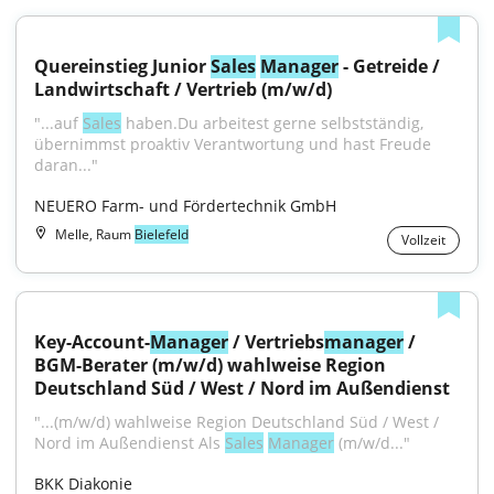
Quereinstieg Junior 
Sales
Manager
 - Getreide / 
Landwirtschaft / Vertrieb (m/w/d)
"...auf 
Sales
 haben.Du arbeitest gerne selbstständig, 
übernimmst proaktiv Verantwortung und hast Freude 
daran..."
NEUERO Farm- und Fördertechnik GmbH
Melle, Raum
Bielefeld
Vollzeit
Key-Account-
Manager
 / Vertriebs
manager
 / 
BGM-Berater (m/w/d) wahlweise Region 
Deutschland Süd / West / Nord im Außendienst
"...(m/w/d) wahlweise Region Deutschland Süd / West / 
Nord im Außendienst Als 
Sales
Manager
 (m/w/d..."
BKK Diakonie