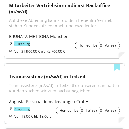
Mitarbeiter Vertriebsinnendienst Backoffice 
(m/w/d)
Auf diese Abteilung kannst du dich freuenIm Vertrieb 
stehen Kundenzufriedenheit und exzellenter...
BRUNATA-METRONA München
Augsburg
Homeoffice
Vollzeit
Von 31.900,00 € bis 72.700,00 €
Teamassistenz (m/w/d) in Teilzeit
Teamassistenz (m/w/d) in TeilzeitFür unseren namhaften 
Kunden suchen wir zum nächstmöglichen...
Augusta Personaldienstleistungen GmbH
Augsburg
Homeoffice
Teilzeit
Vollzeit
Von 18,00 € bis 18,00 €