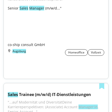
Senior 
Sales
Manager
 (m/w/d..."

co-ship consult GmbH
Augsburg
Homeoffice
Vollzeit
Sales
 Trainee (m/w/d) IT-Dienstleistungen
"...auf Modernität und DiversitätDeine 
Karriereperspektiven: (Associate) Account 
Manager:in
, 
Senior Account..."