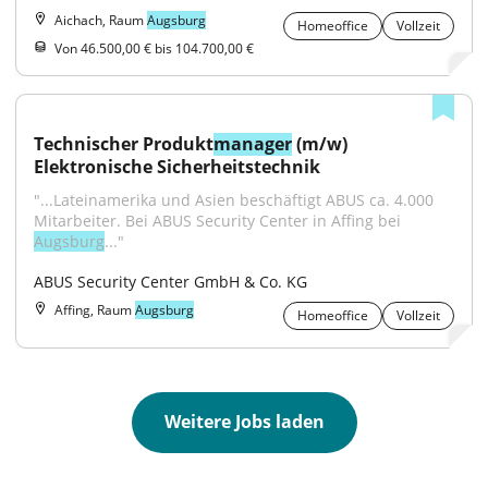
Aichach, Raum
Augsburg
Homeoffice
Vollzeit
Von 46.500,00 € bis 104.700,00 €
Technischer Produkt
manager
 (m/w) 
Elektronische Sicherheitstechnik
"...Lateinamerika und Asien beschäftigt ABUS ca. 4.000 
Mitarbeiter. Bei ABUS Security Center in Affing bei 
Augsburg
..."
ABUS Security Center GmbH & Co. KG
Affing, Raum
Augsburg
Homeoffice
Vollzeit
Weitere Jobs laden