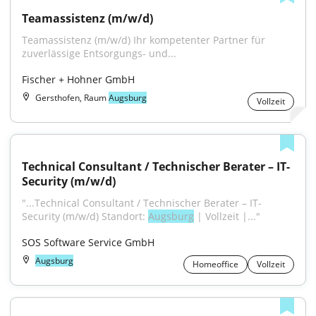
Teamassistenz (m/w/d)
Teamassistenz (m/w/d) Ihr kompetenter Partner für 
zuverlässige Entsorgungs- und...
Fischer + Hohner GmbH
Gersthofen, Raum
Augsburg
Vollzeit
Technical Consultant / Technischer Berater – IT-
Security (m/w/d)
"...Technical Consultant / Technischer Berater – IT-
Security (m/w/d) Standort: 
Augsburg
 | Vollzeit |..."
SOS Software Service GmbH
Augsburg
Homeoffice
Vollzeit