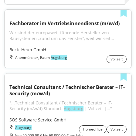
Fachberater im Vertriebsinnendienst (m/w/d)
Wir sind der europaweit führende Hersteller von 
Bausystemen „rund um das Fenster“, weil wir seit...
Beck+Heun GmbH
Altenmünster, Raum
Augsburg
Vollzeit
Technical Consultant / Technischer Berater – IT-
Security (m/w/d)
"...Technical Consultant / Technischer Berater – IT-
Security (m/w/d) Standort: 
Augsburg
 | Vollzeit |..."
SOS Software Service GmbH
Augsburg
Homeoffice
Vollzeit
Von 40.000,00 € bis 60.000,00 € pro Jahr