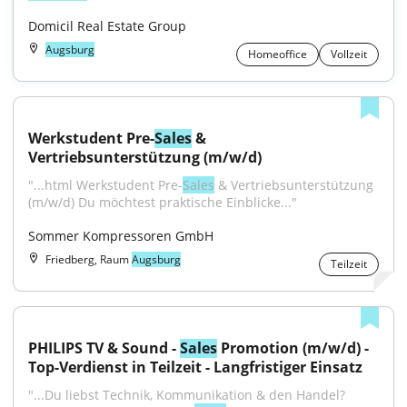
Domicil Real Estate Group
Augsburg
Homeoffice
Vollzeit
Werkstudent Pre-
Sales
 & 
Vertriebsunterstützung (m/w/d)
"...html Werkstudent Pre-
Sales
 & Vertriebsunterstützung 
(m/w/d) Du möchtest praktische Einblicke..."
Sommer Kompressoren GmbH
Friedberg, Raum
Augsburg
Teilzeit
PHILIPS TV & Sound - 
Sales
 Promotion (m/w/d) - 
Top-Verdienst in Teilzeit - Langfristiger Einsatz
"...Du liebst Technik, Kommunikation & den Handel? 