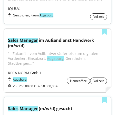
IQI B.V.
Gersthofen, Raum
Augsburg
Vollzeit
Sales
Manager
 im Außendienst Handwerk 
(m/w/d)
"...Zukunft – vom Vollblutverkäufer bis zum digitalen 
Vordenker. Einsatzort: 
Augsburg
, Gersthofen, 
Stadtbergen..."
RECA NORM GmbH
Augsburg
Homeoffice
Vollzeit
Von 26.500,00 € bis 58.500,00 €
Sales
Manager
 (m/w/d) gesucht