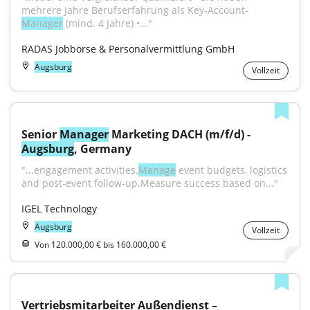
mehrere Jahre Berufserfahrung als Key-Account-
Manager
 (mind. 4 Jahre) •..."
RADAS Jobbörse & Personalvermittlung GmbH
Augsburg
Vollzeit
Senior 
Manager
 Marketing DACH (m/f/d) - 
Augsburg
, Germany
"...engagement activities.
Manage
 event budgets, logistics 
and post-event follow-up.Measure success based on..."
IGEL Technology
Augsburg
Vollzeit
Von 120.000,00 € bis 160.000,00 €
Vertriebsmitarbeiter Außendienst – 