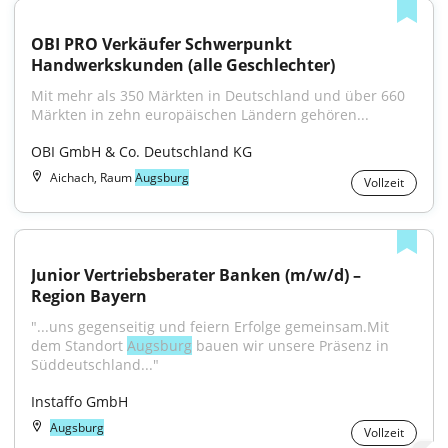
OBI PRO Verkäufer Schwerpunkt 
Handwerkskunden (alle Geschlechter)
Mit mehr als 350 Märkten in Deutschland und über 660 
Märkten in zehn europäischen Ländern gehören...
OBI GmbH & Co. Deutschland KG
Aichach, Raum
Augsburg
Vollzeit
Junior Vertriebsberater Banken (m/w/d) – 
Region Bayern
"...uns gegenseitig und feiern Erfolge gemeinsam.Mit 
dem Standort 
Augsburg
 bauen wir unsere Präsenz in 
Süddeutschland..."
Instaffo GmbH
Augsburg
Vollzeit