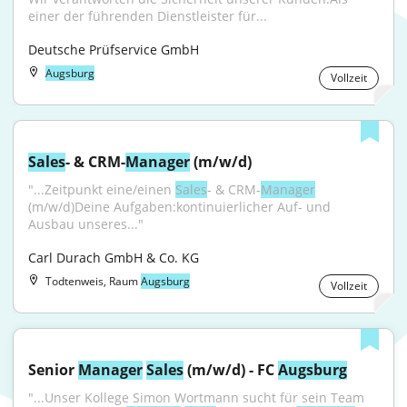
einer der führenden Dienstleister für...
Deutsche Prüfservice GmbH
Augsburg
Vollzeit
Sales
- & CRM-
Manager
 (m/w/d)
"...Zeitpunkt eine/einen 
Sales
- & CRM-
Manager
(m/w/d)Deine Aufgaben:kontinuierlicher Auf- und 
Ausbau unseres..."
Carl Durach GmbH & Co. KG
Todtenweis, Raum
Augsburg
Vollzeit
Senior 
Manager
Sales
 (m/w/d) - FC 
Augsburg
"...Unser Kollege Simon Wortmann sucht für sein Team 