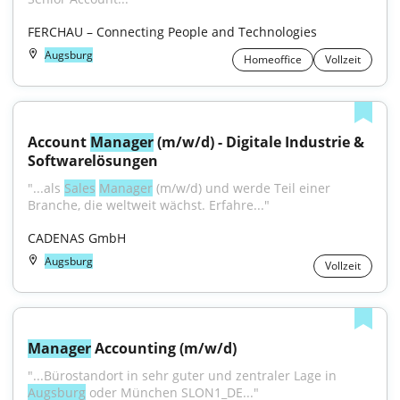
FERCHAU – Connecting People and Technologies
Augsburg
Homeoffice
Vollzeit
Account 
Manager
 (m/w/d) - Digitale Industrie & 
Softwarelösungen
"...als 
Sales
Manager
 (m/w/d) und werde Teil einer 
Branche, die weltweit wächst. Erfahre..."
CADENAS GmbH
Augsburg
Vollzeit
Manager
 Accounting (m/w/d)
"...Bürostandort in sehr guter und zentraler Lage in 
Augsburg
 oder München SLON1_DE..."