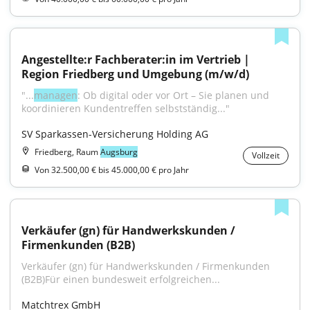
Angestellte:r Fachberater:in im Vertrieb | 
Region Friedberg und Umgebung (m/w/d)
"...
managen
: Ob digital oder vor Ort – Sie planen und 
koordi­nieren Kunden­treffen selbst­ständig..."
SV Sparkassen-Versicherung Holding AG
Friedberg, Raum
Augsburg
Vollzeit
Von 32.500,00 € bis 45.000,00 € pro Jahr
Verkäufer (gn) für Handwerkskunden / 
Firmenkunden (B2B)
Verkäufer (gn) für Handwerkskunden / Firmenkunden 
(B2B)Für einen bundesweit erfolgreichen...
Matchtrex GmbH