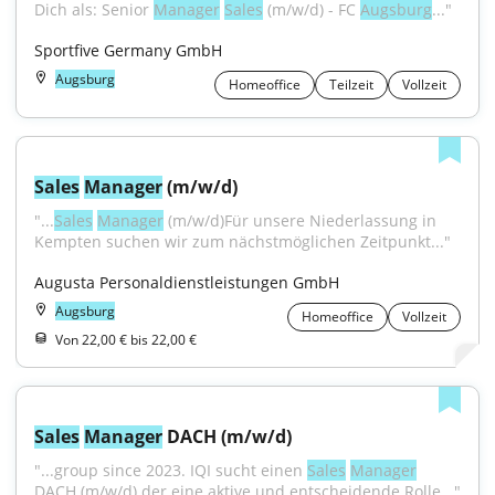
Dich als: Senior 
Manager
Sales
 (m/w/d) - FC 
Augsburg
..."
Sportfive Germany GmbH
Augsburg
Homeoffice
Teilzeit
Vollzeit
Sales
Manager
 (m/w/d)
"...
Sales
Manager
 (m/w/d)Für unsere Niederlassung in 
Kempten suchen wir zum nächstmöglichen Zeitpunkt..."
Augusta Personaldienstleistungen GmbH
Augsburg
Homeoffice
Vollzeit
Von 22,00 € bis 22,00 €
Sales
Manager
 DACH (m/w/d)
"...group since 2023. IQI sucht einen 
Sales
Manager
DACH (m/w/d) der eine aktive und entscheidende Rolle..."