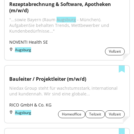
Rezeptabrechnung & Software, Apotheken 
(m/w/d)
"...sowie Bayern (Raum 
Augsburg
 - München). 
AufgabenSie behalten Trends, Wettbewerber und 
Kundenbedürfnisse..."
NOVENTI Health SE
Augsburg
Vollzeit
Bauleiter / Projektleiter (m/w/d)
Niedax Group steht für wachstumsstark, international 
und kundennah. Wir sind eine globale...
RICO GmbH & Co. KG
Augsburg
Homeoffice
Teilzeit
Vollzeit