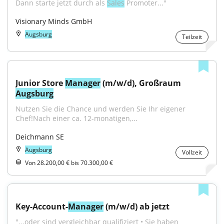
Dann starte jetzt durch als 
Sales
 Promoter..."
Visionary Minds GmbH
Augsburg
Teilzeit
Junior Store 
Manager
 (m/w/d), Großraum 
Augsburg
Nutzen Sie die Chance und werden Sie Ihr eigener 
Chef!Nach einer ca. 12-monatigen,...
Deichmann SE
Augsburg
Vollzeit
Von 28.200,00 € bis 70.300,00 €
Key-Account-
Manager
 (m/w/d) ab jetzt
"...oder sind vergleichbar qualifiziert • Sie haben 