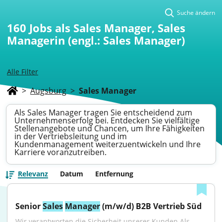
Suche ändern
160
Jobs als Sales Manager, Sales
Managerin (engl.: Sales Manager)
Alle Filter
>
Augsburg
>
Sales Manager
Als Sales Manager tragen Sie entscheidend zum
Unternehmenserfolg bei. Entdecken Sie vielfältige
Stellenangebote und Chancen, um Ihre Fähigkeiten
in der Vertriebsleitung und im
Kundenmanagement weiterzuentwickeln und Ihre
Karriere voranzutreiben.
Relevanz
Datum
Entfernung
Senior 
Sales
Manager
 (m/w/d) B2B Vertrieb Süd
Wir verantworten die Sicherheit unserer Kunden.Als 