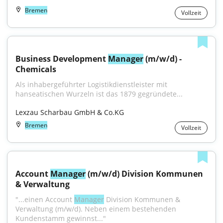
Bremen
Vollzeit
Business Development 
Manager
 (m/w/d) - 
Chemicals
Als inhabergeführter Logistikdienstleister mit 
hanseatischen Wurzeln ist das 1879 gegründete...
Lexzau Scharbau GmbH & Co.KG
Bremen
Vollzeit
Account 
Manager
 (m/w/d) Division Kommunen 
& Verwaltung
"...einen Account 
Manager
 Division Kommunen & 
Verwaltung (m/w/d). Neben einem bestehenden 
Kundenstamm gewinnst..."