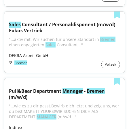
Sales
 Consultant / Personaldisponent (m/w/d) – 
Fokus Vertrieb
"...aktiv mit. Wir suchen für unsere Standort in 
Bremen
einen engagierten 
Sales
 Consultant..."
DEKRA Arbeit GmbH
Bremen
Vollzeit
Pull&Bear Department 
Manager
 - 
Bremen
(m/w/d)
"...wie es zu dir passt.Bewirb dich jetzt und zeig uns, wer 
du bist!MAKE IT YOURS!WIR SUCHEN DICH ALS 
DEPARTMENT 
MANAGER
 (m/w/d..."
Inditex