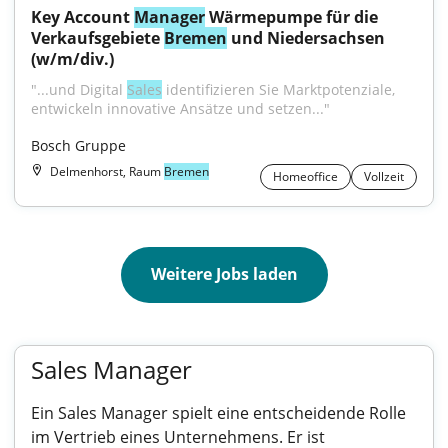
Key Account 
Manager
 Wärmepumpe für die 
Verkaufsgebiete 
Bremen
 und Niedersachsen 
(w/m/div.)
"...und Digital 
Sales
 identifizieren Sie Marktpotenziale, 
entwickeln innovative Ansätze und setzen..."
Bosch Gruppe
Delmenhorst, Raum
Bremen
Homeoffice
Vollzeit
Weitere Jobs laden
Sales Manager
Ein Sales Manager spielt eine entscheidende Rolle
im Vertrieb eines Unternehmens. Er ist