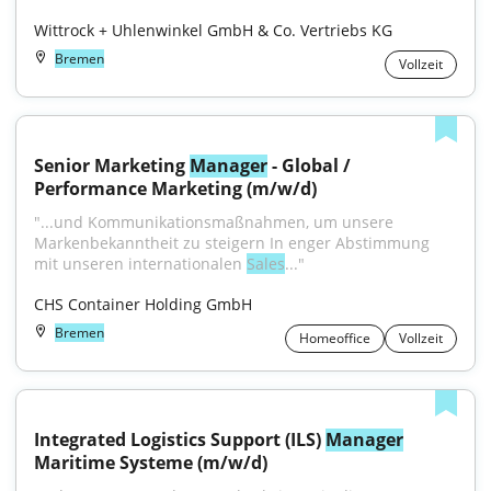
Wittrock + Uhlenwinkel GmbH & Co. Vertriebs KG
Bremen
Vollzeit
Senior Marketing 
Manager
 - Global / 
Performance Marketing (m/w/d)
"...und Kommunikationsmaßnahmen, um unsere 
Markenbekanntheit zu steigern In enger Abstimmung 
mit unseren internationalen 
Sales
..."
CHS Container Holding GmbH
Bremen
Homeoffice
Vollzeit
Integrated Logistics Support (ILS) 
Manager
Maritime Systeme (m/w/d)