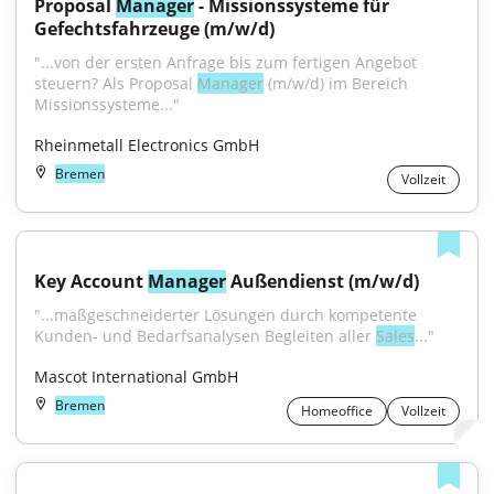
Proposal 
Manager
 - Missionssysteme für 
Gefechtsfahrzeuge (m/w/d)
"...von der ersten Anfrage bis zum fertigen Angebot 
steuern? Als Proposal 
Manager
 (m/w/d) im Bereich 
Missionssysteme..."
Rheinmetall Electronics GmbH
Bremen
Vollzeit
Key Account 
Manager
 Außendienst (m/w/d)
"...maßgeschneiderter Lösungen durch kompetente 
Kunden- und Bedarfsanalysen Begleiten aller 
Sales
..."
Mascot International GmbH
Bremen
Homeoffice
Vollzeit