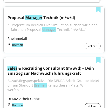
Proposal 
Manager
 Technik (m/w/d)
"...Projekte im Bereich Live Simulation suchen wir einen 
erfahrenen Proposal 
Manager
 Technik (m/w/d..."
Rheinmetall
Bremen
Vollzeit
Sales
 & Recruiting Consultant (m/w/d) – Dein 
Einstieg zur Nachwuchsführungskraft
"...Aufstiegsperspektive. Die DEKRA Arbeit Gruppe bietet 
dir am Standort 
Bremen
 genau diesen Platz: Wir 
werfen..."
DEKRA Arbeit GmbH
Bremen
Vollzeit