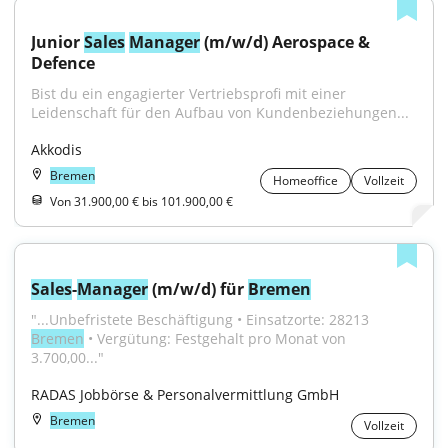
Junior 
Sales
Manager
 (m/w/d) Aerospace & 
Defence
Bist du ein engagierter Vertriebsprofi mit einer 
Leidenschaft für den Aufbau von Kundenbeziehungen...
Akkodis
Bremen
Homeoffice
Vollzeit
Von 31.900,00 € bis 101.900,00 €
Sales
-
Manager
 (m/w/d) für 
Bremen
"...Unbefristete Beschäftigung • Einsatzorte: 28213 
Bremen
 • Vergütung: Festgehalt pro Monat von 
3.700,00..."
RADAS Jobbörse & Personalvermittlung GmbH
Bremen
Vollzeit