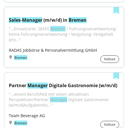
Sales
-
Manager
 (m/w/d) in 
Bremen
"...Einsatzorte: 28355 
Bremen
 • Führungsverantwortung: 
Keine Führungsverantwortung • Vergütung: Festgehalt 
pro..."
RADAS Jobbörse & Personalvermittlung GmbH
Bremen
Vollzeit
Partner 
Manager
 Digitale Gastronomie (w/m/d)
"...einem Berufsfeld mit vielen attraktiven 
Perspektiven!Partner 
Manager
 Digitale Gastronomie 
(w/m/d)AufgabenAls..."
Team Beverage AG
Bremen
Vollzeit