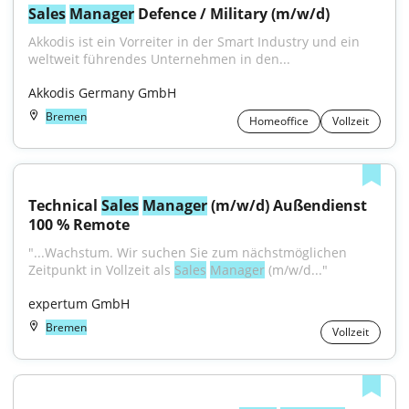
Sales
Manager
 Defence / Military (m/w/d)
Akkodis ist ein Vorreiter in der Smart Industry und ein 
weltweit führendes Unternehmen in den...
Akkodis Germany GmbH
Bremen
Homeoffice
Vollzeit
Technical 
Sales
Manager
 (m/w/d) Außendienst 
100 % Remote
"...Wachstum. Wir suchen Sie zum nächstmöglichen 
Zeitpunkt in Vollzeit als 
Sales
Manager
 (m/w/d..."
expertum GmbH
Bremen
Vollzeit