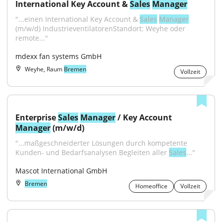
International Key Account & 
Sales
Manager
"...einen International Key Account & 
Sales
Manager
(m/w/d) IndustrieventilatorenStandort: Weyhe oder 
remote..."
mdexx fan systems GmbH
Weyhe, Raum
Bremen
Vollzeit
Enterprise 
Sales
Manager
 / Key Account 
Manager
 (m/w/d)
"...maßgeschneiderter Lösungen durch kompetente 
Kunden- und Bedarfsanalysen Begleiten aller 
Sales
..."
Mascot International GmbH
Bremen
Homeoffice
Vollzeit