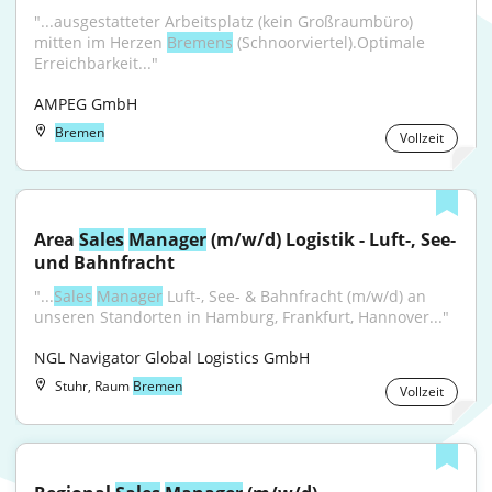
"...ausgestatteter Arbeitsplatz (kein Großraumbüro) 
mitten im Herzen 
Bremens
 (Schnoorviertel).Optimale 
Erreichbarkeit..."
AMPEG GmbH
Bremen
Vollzeit
Area 
Sales
Manager
 (m/w/d) Logistik - Luft-, See- 
und Bahnfracht
"...
Sales
Manager
 Luft-, See- & Bahnfracht (m/w/d) an 
unseren Standorten in Hamburg, Frankfurt, Hannover..."
NGL Navigator Global Logistics GmbH
Stuhr, Raum
Bremen
Vollzeit