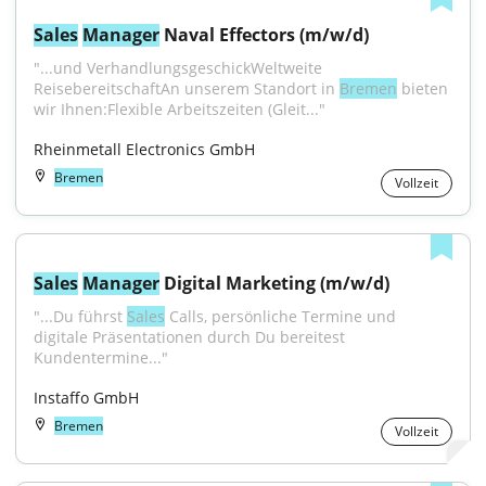
Sales
Manager
 Naval Effectors (m/w/d)
"...und VerhandlungsgeschickWeltweite 
ReisebereitschaftAn unserem Standort in 
Bremen
 bieten 
wir Ihnen:Flexible Arbeitszeiten (Gleit..."
Rheinmetall Electronics GmbH
Bremen
Vollzeit
Sales
Manager
 Digital Marketing (m/w/d)
"...Du führst 
Sales
 Calls, persönliche Termine und 
digitale Präsentationen durch Du bereitest 
Kundentermine..."
Instaffo GmbH
Bremen
Vollzeit