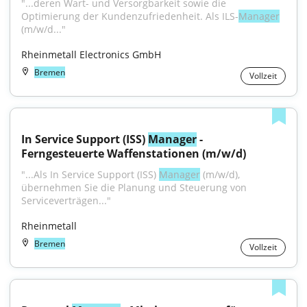
"...deren Wart- und Versorgbarkeit sowie die 
Optimierung der Kundenzufriedenheit. Als ILS-
Manager
(m/w/d..."
Rheinmetall Electronics GmbH
Bremen
Vollzeit
In Service Support (ISS) 
Manager
 - 
Ferngesteuerte Waffenstationen (m/w/d)
"...Als In Service Support (ISS) 
Manager
 (m/w/d), 
übernehmen Sie die Planung und Steuerung von 
Serviceverträgen..."
Rheinmetall
Bremen
Vollzeit