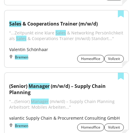
Sales
 & Cooperations Trainer (m/w/d)
"...Zeitpunkt eine klare 
Sales
 & Networking Persönlichkeit 
als 
Sales
 & Cooperations Trainer (m/w/d) Standort..."
Valentin Schönhaar
Bremen
Homeoffice
Vollzeit
(Senior) 
Manager
 (m/w/d) – Supply Chain 
Planning
"...(Senior) 
Manager
 (m/w/d) – Supply Chain Planning 
Arbeitsort: Mobiles Arbeiten..."
valantic Supply Chain & Procurement Consulting GmbH
Bremen
Homeoffice
Vollzeit