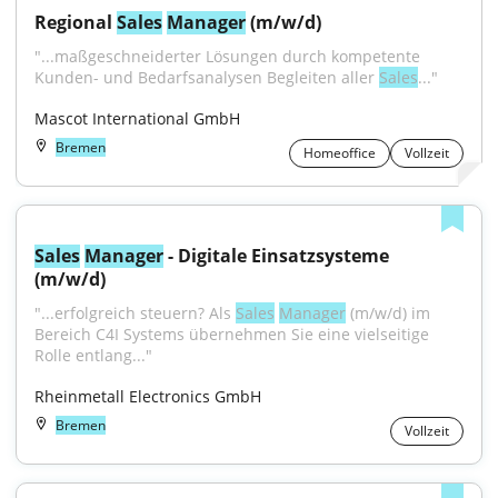
Regional 
Sales
Manager
 (m/w/d)
"...maßgeschneiderter Lösungen durch kompetente 
Kunden- und Bedarfsanalysen Begleiten aller 
Sales
..."
Mascot International GmbH
Bremen
Homeoffice
Vollzeit
Sales
Manager
 - Digitale Einsatzsysteme 
(m/w/d)
"...erfolgreich steuern? Als 
Sales
Manager
 (m/w/d) im 
Bereich C4I Systems übernehmen Sie eine vielseitige 
Rolle entlang..."
Rheinmetall Electronics GmbH
Bremen
Vollzeit