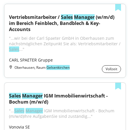
Vertriebsmitarbeiter / 
Sales
Manager
 (w/m/d) 
im Bereich Feinblech, Bandblech & Key-
Accounts
"...wir bei der Carl Spaeter GmbH in Oberhausen zum 
nächstmöglichen Zeitpunkt Sie als: Vertriebsmitarbeiter / 
Sales
..."
CARL SPAETER Gruppe
Oberhausen, Raum
Gelsenkirchen
Vollzeit
Sales
Manager
 IGM Immobilienwirtschaft - 
Bochum (m/w/d)
"...
Sales
Manager
 IGM Immobilienwirtschaft - Bochum 
(m/w/d)Ihre AufgabenSie sind zuständig..."
Vonovia SE