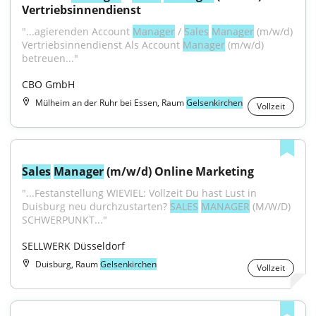
Vertriebsinnendienst
"...agierenden Account 
Manager
 / 
Sales
Manager
 (m/w/d) 
Vertriebsinnendienst Als Account 
Manager
 (m/w/d) 
betreuen..."
CBO GmbH
Mülheim an der Ruhr bei Essen, Raum
Gelsenkirchen
Vollzeit
Sales
Manager
 (m/w/d) Online Marketing
"...Festanstellung WIEVIEL: Vollzeit Du hast Lust in 
Duisburg neu durchzustarten? 
SALES
MANAGER
 (M/W/D) 
SCHWERPUNKT..."
SELLWERK Düsseldorf
Duisburg, Raum
Gelsenkirchen
Vollzeit