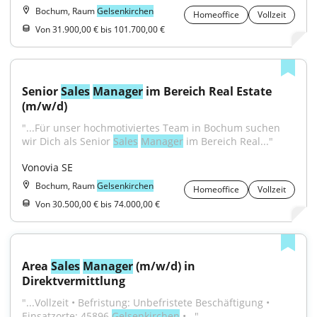
Bochum, Raum
Gelsenkirchen
Homeoffice
Vollzeit
Von 31.900,00 € bis 101.700,00 €
Senior 
Sales
Manager
 im Bereich Real Estate 
(m/w/d)
"...Für unser hochmotiviertes Team in Bochum suchen 
wir Dich als Senior 
Sales
Manager
 im Bereich Real..."
Vonovia SE
Bochum, Raum
Gelsenkirchen
Homeoffice
Vollzeit
Von 30.500,00 € bis 74.000,00 €
Area 
Sales
Manager
 (m/w/d) in 
Direktvermittlung
"...Vollzeit • Befristung: Unbefristete Beschäftigung • 
Einsatzorte: 45896 
Gelsenkirchen
 •..."