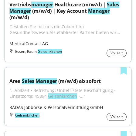
Vertriebs
manager
 Healthcare (m/w/d) | 
Sales
Manager
 (m/w/d) | Key Account 
Manager
(m/w/d)
Gestalten Sie mit uns die Zukunft im 
Gesundheitswesen.Als etablierter Partner bieten wir...
MedicalContact AG
Essen, Raum
Gelsenkirchen
Vollzeit
Area 
Sales
Manager
 (m/w/d) ab sofort
"...Vollzeit • Befristung: Unbefristete Beschäftigung • 
Einsatzorte: 45894 
Gelsenkirchen
 •..."
RADAS Jobbörse & Personalvermittlung GmbH
Gelsenkirchen
Vollzeit