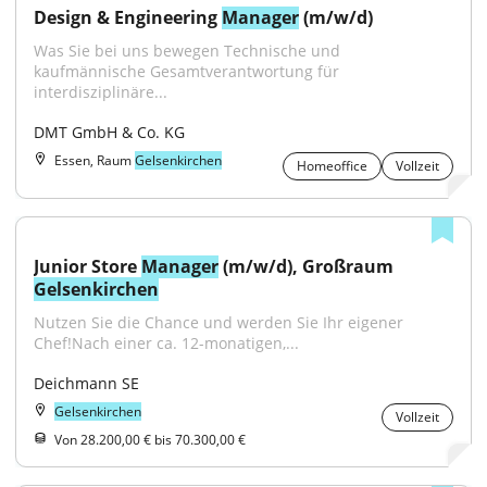
Design & Engineering 
Manager
 (m/w/d)
Was Sie bei uns bewegen Technische und 
kaufmännische Gesamtverantwortung für 
interdisziplinäre...
DMT GmbH & Co. KG
Essen, Raum
Gelsenkirchen
Homeoffice
Vollzeit
Junior Store 
Manager
 (m/w/d), Großraum 
Gelsenkirchen
Nutzen Sie die Chance und werden Sie Ihr eigener 
Chef!Nach einer ca. 12-monatigen,...
Deichmann SE
Gelsenkirchen
Vollzeit
Von 28.200,00 € bis 70.300,00 €