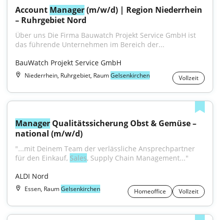
Account 
Manager
 (m/w/d) | Region Niederrhein 
– Ruhrgebiet Nord
Über uns Die Firma Bauwatch Projekt Service GmbH ist 
das führende Unternehmen im Bereich der...
BauWatch Projekt Service GmbH
Niederrhein, Ruhrgebiet, Raum
Gelsenkirchen
Vollzeit
Manager
 Qualitätssicherung Obst & Gemüse – 
national (m/w/d)
"...mit Deinem Team der verlässliche Ansprechpartner 
für den Einkauf, 
Sales
, Supply Chain Management..."
ALDI Nord
Essen, Raum
Gelsenkirchen
Homeoffice
Vollzeit