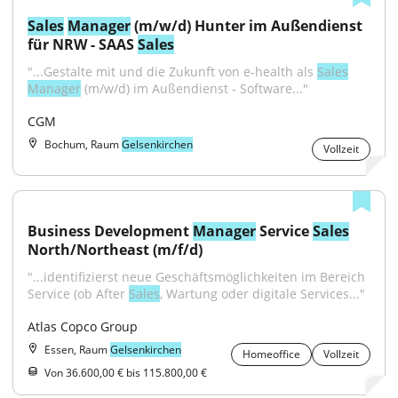
Sales
Manager
 (m/w/d) Hunter im Außendienst 
für NRW - SAAS 
Sales
"...Gestalte mit und die Zukunft von e-health als 
Sales
Manager
 (m/w/d) im Außendienst - Software..."
CGM
Bochum, Raum
Gelsenkirchen
Vollzeit
Business Development 
Manager
 Service 
Sales
North/Northeast (m/f/d)
"...identifizierst neue Geschäftsmöglichkeiten im Bereich 
Service (ob After 
Sales
, Wartung oder digitale Services..."
Atlas Copco Group
Essen, Raum
Gelsenkirchen
Homeoffice
Vollzeit
Von 36.600,00 € bis 115.800,00 €