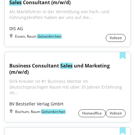
Sales
 Consultant (m/w/d)
Als Marktführer in der Vermittlung von Fach- und 
Führungskräften haben wir uns auf die...
DIS AG
Essen, Raum
Gelsenkirchen
Vollzeit
Business Consultant 
Sales
 und Marketing 
(m/w/d)
Dirk Kreuter ist #1 Business Mentor im 
deutschsprachigen Raum mit über 35 Jahren Erfahrung 
im...
BV Bestseller Verlag GmbH
Bochum, Raum
Gelsenkirchen
Homeoffice
Vollzeit