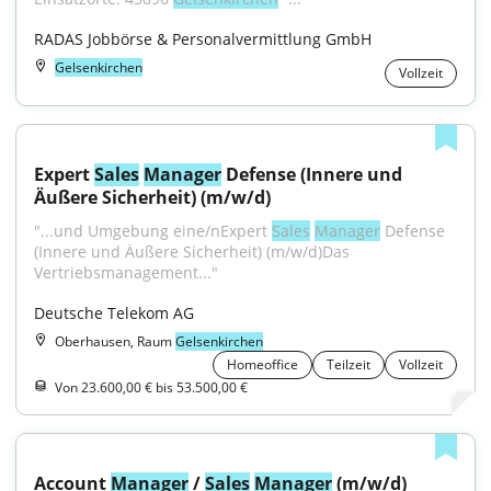
RADAS Jobbörse & Personalvermittlung GmbH
Gelsenkirchen
Vollzeit
Expert 
Sales
Manager
 Defense (Innere und 
Äußere Sicherheit) (m/w/d)
"...und Umgebung eine/nExpert 
Sales
Manager
 Defense 
(Innere und Äußere Sicherheit) (m/w/d)Das 
Vertriebsmanagement..."
Deutsche Telekom AG
Oberhausen, Raum
Gelsenkirchen
Homeoffice
Teilzeit
Vollzeit
Von 23.600,00 € bis 53.500,00 €
Account 
Manager
 / 
Sales
Manager
 (m/w/d) 