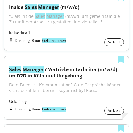
Inside 
Sales
Manager
 (m/w/d)
"...als Inside 
Sales
Manager
 (m/w/d) um gemeinsam die 
Zukunft der Arbeit zu gestalten! Individuelle..."
kaiserkraft
Duisburg, Raum
Gelsenkirchen
Vollzeit
Sales
Manager
 / Vertriebsmitarbeiter (m/w/d) 
im D2D in Köln und Umgebung
Dein Talent ist Kommunikation? Gute Gespräche können 
sich auszahlen - bei uns sogar richtig! Bau...
Udo Frey
Duisburg, Raum
Gelsenkirchen
Vollzeit