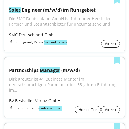
Sales
 Engineer (m/w/d) im Ruhrgebiet
Die SMC Deutschland GmbH ist führender Hersteller, 
Partner und Lösungsanbieter für pneumatische und...
SMC Deutschland GmbH
Ruhrgebiet, Raum
Gelsenkirchen
Vollzeit
Partnerships 
Manager
 (m/w/d)
Dirk Kreuter ist #1 Business Mentor im 
deutschsprachigen Raum mit über 35 Jahren Erfahrung 
im...
BV Bestseller Verlag GmbH
Bochum, Raum
Gelsenkirchen
Homeoffice
Vollzeit