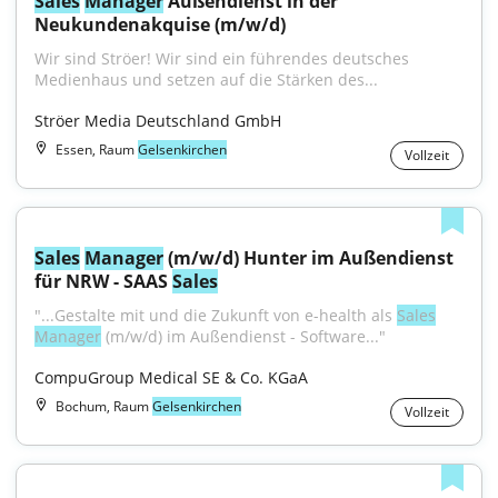
Sales
Manager
 Außendienst in der 
Neukundenakquise (m/w/d)
Wir sind Ströer! Wir sind ein führendes deutsches 
Medienhaus und setzen auf die Stärken des...
Ströer Media Deutschland GmbH
Essen, Raum
Gelsenkirchen
Vollzeit
Sales
Manager
 (m/w/d) Hunter im Außendienst 
für NRW - SAAS 
Sales
"...Gestalte mit und die Zukunft von e-health als 
Sales
Manager
 (m/w/d) im Außendienst - Software..."
CompuGroup Medical SE & Co. KGaA
Bochum, Raum
Gelsenkirchen
Vollzeit