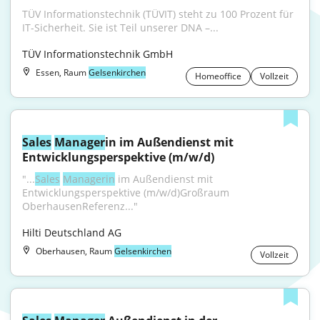
TÜV Informationstechnik (TÜVIT) steht zu 100 Prozent für 
IT-Sicherheit. Sie ist Teil unserer DNA –...
TÜV Informationstechnik GmbH
Essen, Raum
Gelsenkirchen
Homeoffice
Vollzeit
Sales
Manager
in im Außendienst mit 
Entwicklungsperspektive (m/w/d)
"...
Sales
Managerin
 im Außendienst mit 
Entwicklungsperspektive (m/w/d)Großraum 
OberhausenReferenz..."
Hilti Deutschland AG
Oberhausen, Raum
Gelsenkirchen
Vollzeit