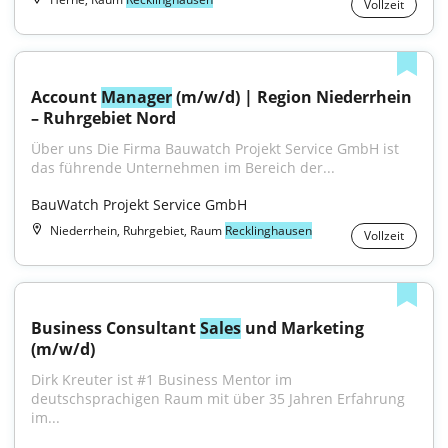
Vollzeit
Account 
Manager
 (m/w/d) | Region Niederrhein 
– Ruhrgebiet Nord
Über uns Die Firma Bauwatch Projekt Service GmbH ist 
das führende Unternehmen im Bereich der...
BauWatch Projekt Service GmbH
Niederrhein, Ruhrgebiet, Raum
Recklinghausen
Vollzeit
Business Consultant 
Sales
 und Marketing 
(m/w/d)
Dirk Kreuter ist #1 Business Mentor im 
deutschsprachigen Raum mit über 35 Jahren Erfahrung 
im...