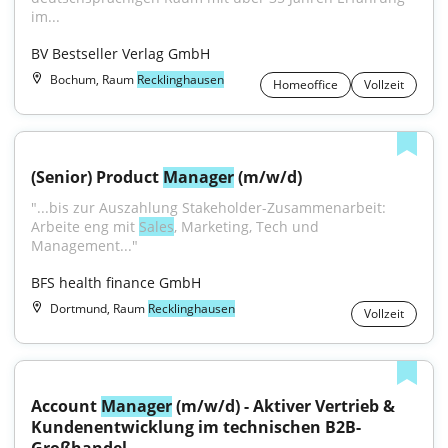
im...
BV Bestseller Verlag GmbH
Bochum, Raum
Recklinghausen
Homeoffice
Vollzeit
(Senior) Product 
Manager
 (m/w/d)
"...bis zur Auszahlung Stakeholder-Zusammenarbeit: 
Arbeite eng mit 
Sales
, Marketing, Tech und 
Management..."
BFS health finance GmbH
Dortmund, Raum
Recklinghausen
Vollzeit
Account 
Manager
 (m/w/d) - Aktiver Vertrieb & 
Kundenentwicklung im technischen B2B-