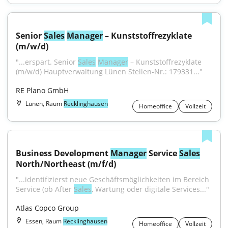
Senior 
Sales
Manager
 – Kunststoffrezyklate 
(m/w/d)
"...erspart. Senior 
Sales
Manager
 – Kunststoffrezyklate 
(m/w/d) Hauptverwaltung Lünen Stellen-Nr.: 179331..."
RE Plano GmbH
Lünen, Raum
Recklinghausen
Homeoffice
Vollzeit
Business Development 
Manager
 Service 
Sales
North/Northeast (m/f/d)
"...identifizierst neue Geschäftsmöglichkeiten im Bereich 
Service (ob After 
Sales
, Wartung oder digitale Services..."
Atlas Copco Group
Essen, Raum
Recklinghausen
Homeoffice
Vollzeit