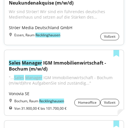
Neukundenakquise (m/w/d)
Wir sind Ströer! Wir sind ein führendes deutsches 
Medienhaus und setzen auf die Stärken des...
Ströer Media Deutschland GmbH
Essen, Raum
Recklinghausen
Vollzeit
Sales
Manager
 IGM Immobilienwirtschaft - 
Bochum (m/w/d)
"...
Sales
Manager
 IGM Immobilienwirtschaft - Bochum 
(m/w/d)Ihre AufgabenSie sind zuständig..."
Vonovia SE
Bochum, Raum
Recklinghausen
Homeoffice
Vollzeit
Von 31.900,00 € bis 101.700,00 €