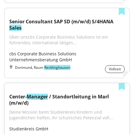
Senior Consultant SAP SD (m/w/d) S/4HANA 
Sales
Über unscbs Corporate Business Solutions ist ein 
führendes, international tätiges...
cbs Corporate Business Solutions 
Unternehmensberatung GmbH
Dortmund, Raum
Recklinghausen
Vollzeit
Center-
Manager
 / Standortleitung in Marl 
(m/w/d)
Deine Mission beim Studienkreis:Kindern und 
Jugendlichen helfen, ihr schulisches Potenzial voll...
Studienkreis GmbH