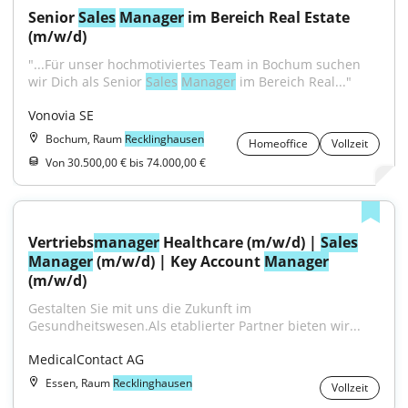
Senior 
Sales
Manager
 im Bereich Real Estate 
(m/w/d)
"...Für unser hochmotiviertes Team in Bochum suchen 
wir Dich als Senior 
Sales
Manager
 im Bereich Real..."
Vonovia SE
Bochum, Raum
Recklinghausen
Homeoffice
Vollzeit
Von 30.500,00 € bis 74.000,00 €
Vertriebs
manager
 Healthcare (m/w/d) | 
Sales
Manager
 (m/w/d) | Key Account 
Manager
(m/w/d)
Gestalten Sie mit uns die Zukunft im 
Gesundheitswesen.Als etablierter Partner bieten wir...
MedicalContact AG
Essen, Raum
Recklinghausen
Vollzeit