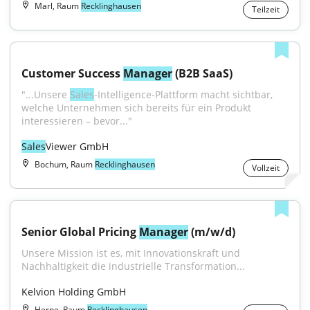
Marl, Raum
Recklinghausen
Teilzeit
Customer Success 
Manager
 (B2B SaaS)
"...Unsere 
Sales
-Intelligence-Plattform macht sichtbar, 
welche Unternehmen sich bereits für ein Produkt 
interessieren – bevor..."
Sales
Viewer GmbH
Bochum, Raum
Recklinghausen
Vollzeit
Senior Global Pricing 
Manager
 (m/w/d)
Unsere Mission ist es, mit Innovationskraft und 
Nachhaltigkeit die industrielle Transformation...
Kelvion Holding GmbH
Herne, Raum
Recklinghausen