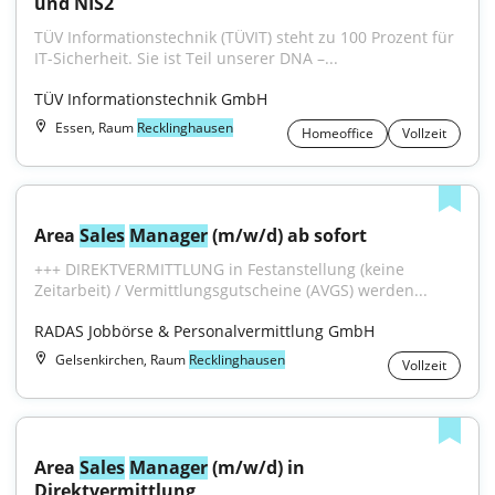
und NIS2
TÜV Informationstechnik (TÜVIT) steht zu 100 Prozent für 
IT-Sicherheit. Sie ist Teil unserer DNA –...
TÜV Informationstechnik GmbH
Essen, Raum
Recklinghausen
Homeoffice
Vollzeit
Area 
Sales
Manager
 (m/w/d) ab sofort
+++ DIREKTVERMITTLUNG in Festanstellung (keine 
Zeitarbeit) / Vermittlungsgutscheine (AVGS) werden...
RADAS Jobbörse & Personalvermittlung GmbH
Gelsenkirchen, Raum
Recklinghausen
Vollzeit
Area 
Sales
Manager
 (m/w/d) in 
Direktvermittlung