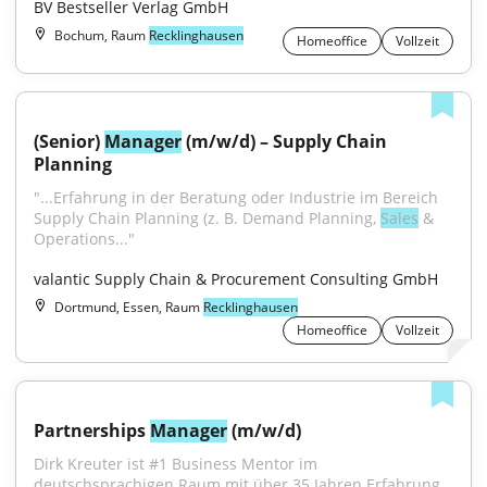
BV Bestseller Verlag GmbH
Bochum, Raum
Recklinghausen
Homeoffice
Vollzeit
(Senior) 
Manager
 (m/w/d) – Supply Chain 
Planning
"...Erfahrung in der Beratung oder Industrie im Bereich 
Supply Chain Planning (z. B. Demand Planning, 
Sales
 & 
Operations..."
valantic Supply Chain & Procurement Consulting GmbH
Dortmund, Essen, Raum
Recklinghausen
Homeoffice
Vollzeit
Partnerships 
Manager
 (m/w/d)
Dirk Kreuter ist #1 Business Mentor im 
deutschsprachigen Raum mit über 35 Jahren Erfahrung 