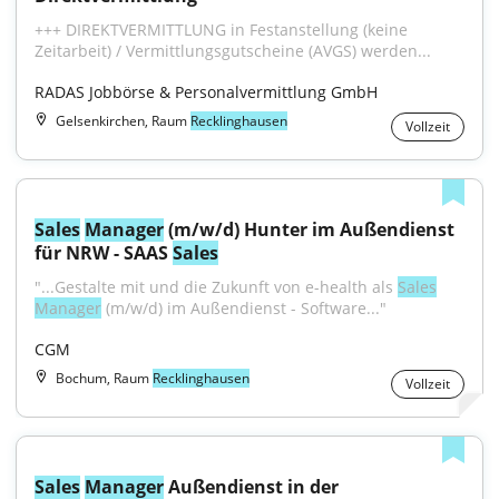
+++ DIREKTVERMITTLUNG in Festanstellung (keine 
Zeitarbeit) / Vermittlungsgutscheine (AVGS) werden...
RADAS Jobbörse & Personalvermittlung GmbH
Gelsenkirchen, Raum
Recklinghausen
Vollzeit
Sales
Manager
 (m/w/d) Hunter im Außendienst 
für NRW - SAAS 
Sales
"...Gestalte mit und die Zukunft von e-health als 
Sales
Manager
 (m/w/d) im Außendienst - Software..."
CGM
Bochum, Raum
Recklinghausen
Vollzeit
Sales
Manager
 Außendienst in der 