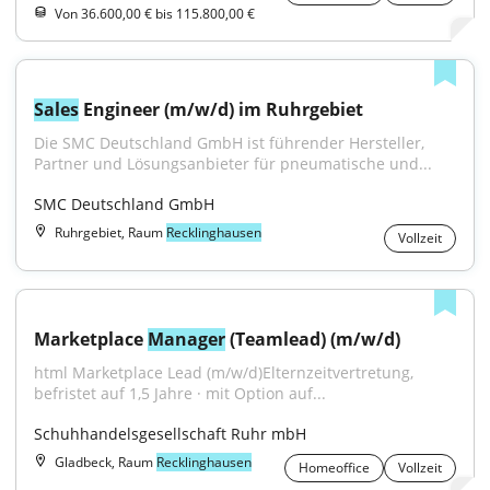
Von 36.600,00 € bis 115.800,00 €
Sales
 Engineer (m/w/d) im Ruhrgebiet
Die SMC Deutschland GmbH ist führender Hersteller, 
Partner und Lösungsanbieter für pneumatische und...
SMC Deutschland GmbH
Ruhrgebiet, Raum
Recklinghausen
Vollzeit
Marketplace 
Manager
 (Teamlead) (m/w/d)
html Marketplace Lead (m/w/d)Elternzeitvertretung, 
befristet auf 1,5 Jahre · mit Option auf...
Schuhhandelsgesellschaft Ruhr mbH
Gladbeck, Raum
Recklinghausen
Homeoffice
Vollzeit