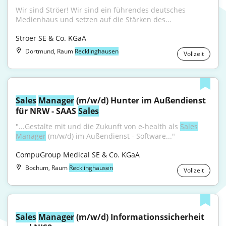
Wir sind Ströer! Wir sind ein führendes deutsches 
Medienhaus und setzen auf die Stärken des...
Ströer SE & Co. KGaA
Dortmund, Raum
Recklinghausen
Vollzeit
Sales
Manager
 (m/w/d) Hunter im Außendienst 
für NRW - SAAS 
Sales
"...Gestalte mit und die Zukunft von e-health als 
Sales
Manager
 (m/w/d) im Außendienst - Software..."
CompuGroup Medical SE & Co. KGaA
Bochum, Raum
Recklinghausen
Vollzeit
Sales
Manager
 (m/w/d) Informationssicherheit 