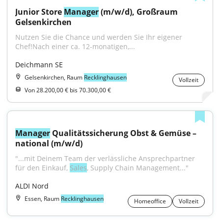
Junior Store 
Manager
 (m/w/d), Großraum 
Gelsenkirchen
Nutzen Sie die Chance und werden Sie Ihr eigener 
Chef!Nach einer ca. 12-monatigen,...
Deichmann SE
Gelsenkirchen, Raum
Recklinghausen
Vollzeit
Von 28.200,00 € bis 70.300,00 €
Manager
 Qualitätssicherung Obst & Gemüse – 
national (m/w/d)
"...mit Deinem Team der verlässliche Ansprechpartner 
für den Einkauf, 
Sales
, Supply Chain Management..."
ALDI Nord
Essen, Raum
Recklinghausen
Homeoffice
Vollzeit