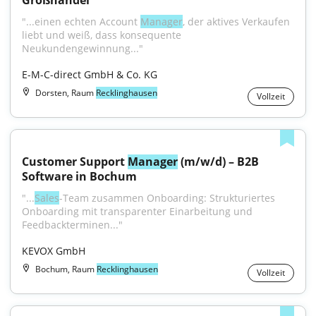
Großhandel
"...einen echten Account 
Manager
, der aktives Verkaufen 
liebt und weiß, dass konsequente 
Neukundengewinnung..."
E-M-C-direct GmbH & Co. KG
Dorsten, Raum
Recklinghausen
Vollzeit
Customer Support 
Manager
 (m/w/d) – B2B 
Software in Bochum
"...
Sales
-Team zusammen Onboarding: Strukturiertes 
Onboarding mit transparenter Einarbeitung und 
Feedbackterminen..."
KEVOX GmbH
Bochum, Raum
Recklinghausen
Vollzeit