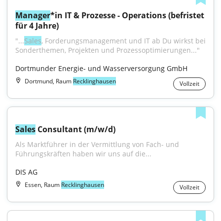
Manager
*in IT & Prozesse - Operations (befristet 
für 4 Jahre)
"...
Sales
, Forderungsmanagement und IT ab Du wirkst bei 
Sonderthemen, Projekten und Prozessoptimierungen..."
Dortmunder Energie- und Wasserversorgung GmbH
Dortmund, Raum
Recklinghausen
Vollzeit
Sales
 Consultant (m/w/d)
Als Marktführer in der Vermittlung von Fach- und 
Führungskräften haben wir uns auf die...
DIS AG
Essen, Raum
Recklinghausen
Vollzeit