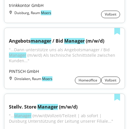
trinkkontor GmbH
Duisburg, Raum
Moers
Vollzeit
Angebots
manager
 / Bid 
Manager
 (m/w/d)
"...Dann unterstütze uns als Angebotsmanager / Bid 
Manager
 (m/w/d) Als technische Schnittstelle zwischen 
Kunden..."
PINTSCH GmbH
Dinslaken, Raum
Moers
Homeoffice
Vollzeit
Stellv. Store 
Manager
 (m/w/d)
"...
Manager
 (m/w/d)Vollzeit/Teilzeit | ab sofort | 
Duisburg Unterstützung der Leitung unserer Filiale..."