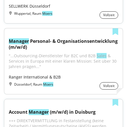
SELLWERK Düsseldorf
Wuppertal, Raum
Moers
Vollzeit
Manager
 Personal- & Organisationsentwicklung 
(m/w/d)
"...Outsourcing-Dienstleister für B2C und B2B 
Sales
 & 
Services in Europa mit einer klaren Mission: Seit über 30 
Jahren prägen..."
Ranger International & B2B
Düsseldorf, Raum
Moers
Vollzeit
Account 
Manager
 (m/w/d) in Duisburg
+++ DIREKTVERMITTLUNG in Festanstellung (keine 
Zeitarbeit) / Vermittlungsgutscheine (AVGS) werden...