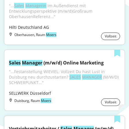
"...
Sales
Managerin
 im Außendienst mit 
Entwicklungsperspektive (m/w/d)Großraum 
OberhausenReferenz..."
Hilti Deutschland AG
Oberhausen, Raum
Moers
Vollzeit
Sales
Manager
 (m/w/d) Online Marketing
"...Festanstellung WIEVIEL: Vollzeit Du hast Lust in 
Duisburg neu durchzustarten? 
SALES
MANAGER
 (M/W/D) 
SCHWERPUNKT..."
SELLWERK Düsseldorf
Duisburg, Raum
Moers
Vollzeit
Vertriebsmitarbeiter / 
Sales
Manager
 (w/m/d) 