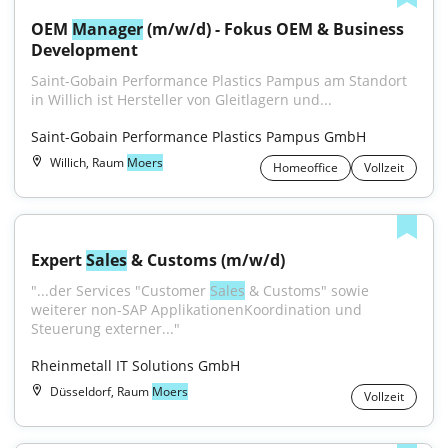
OEM 
Manager
 (m/w/d) - Fokus OEM & Business 
Development
Saint-Gobain Performance Plastics Pampus am Standort 
in Willich ist Hersteller von Gleitlagern und...
Saint-Gobain Performance Plastics Pampus GmbH
Willich, Raum
Moers
Homeoffice
Vollzeit
Expert 
Sales
 & Customs (m/w/d)
"...der Services "Customer 
Sales
 & Customs" sowie 
weiterer non-SAP ApplikationenKoordination und 
Steuerung externer..."
Rheinmetall IT Solutions GmbH
Düsseldorf, Raum
Moers
Vollzeit