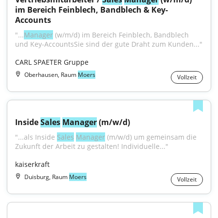
im Bereich Feinblech, Bandblech & Key-
Accounts
"...
Manager
 (w/m/d) im Bereich Feinblech, Bandblech 
und Key-AccountsSie sind der gute Draht zum Kunden..."
CARL SPAETER Gruppe
Oberhausen, Raum
Moers
Vollzeit
Inside 
Sales
Manager
 (m/w/d)
"...als Inside 
Sales
Manager
 (m/w/d) um gemeinsam die 
Zukunft der Arbeit zu gestalten! Individuelle..."
kaiserkraft
Duisburg, Raum
Moers
Vollzeit