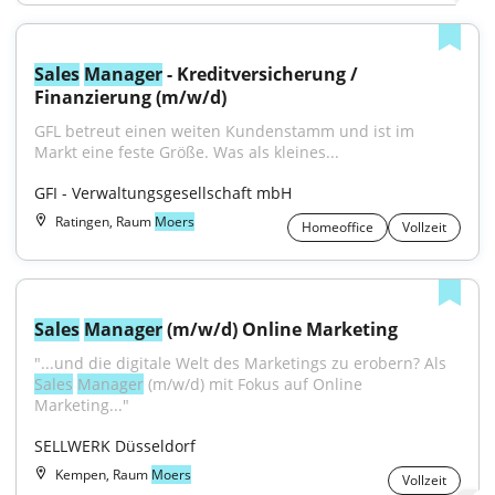
Sales
Manager
 - Kreditversicherung / 
Finanzierung (m/w/d)
GFL betreut einen weiten Kundenstamm und ist im 
Markt eine feste Größe. Was als kleines...
GFI - Verwaltungsgesellschaft mbH
Ratingen, Raum
Moers
Homeoffice
Vollzeit
Sales
Manager
 (m/w/d) Online Marketing
"...und die digitale Welt des Marketings zu erobern? Als 
Sales
Manager
 (m/w/d) mit Fokus auf Online 
Marketing..."
SELLWERK Düsseldorf
Kempen, Raum
Moers
Vollzeit