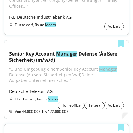
Versicherungen, Versorgungswerke, Stiftungen, Family 
Offices..."
IKB Deutsche Industriebank AG
Düsseldorf, Raum
Moers
Vollzeit
Senior Key Account 
Manager
 Defense (Äußere 
Sicherheit) (m/w/d)
"...und Umgebung eine/nSenior Key Account 
Manager
Defense (Äußere Sicherheit) (m/w/d)Deine 
AufgabenUnternehmerische..."
Deutsche Telekom AG
Oberhausen, Raum
Moers
Homeoffice
Teilzeit
Vollzeit
Von 44.000,00 € bis 122.000,00 €