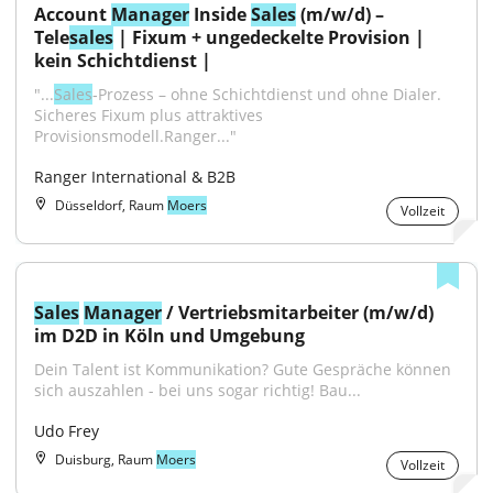
Account 
Manager
 Inside 
Sales
 (m/w/d) – 
Tele
sales
 | Fixum + ungedeckelte Provision | 
kein Schichtdienst |
"...
Sales
‑Prozess – ohne Schichtdienst und ohne Dialer. 
Sicheres Fixum plus attraktives 
Provisionsmodell.Ranger..."
Ranger International & B2B
Düsseldorf, Raum
Moers
Vollzeit
Sales
Manager
 / Vertriebsmitarbeiter (m/w/d) 
im D2D in Köln und Umgebung
Dein Talent ist Kommunikation? Gute Gespräche können 
sich auszahlen - bei uns sogar richtig! Bau...
Udo Frey
Duisburg, Raum
Moers
Vollzeit