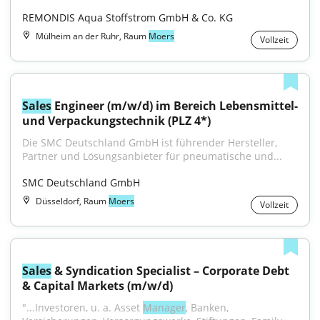
REMONDIS Aqua Stoffstrom GmbH & Co. KG
Mülheim an der Ruhr, Raum
Moers
Vollzeit
Sales
 Engineer (m/w/d) im Bereich Lebensmittel- 
und Verpackungstechnik (PLZ 4*)
Die SMC Deutschland GmbH ist führender Hersteller, 
Partner und Lösungsanbieter für pneumatische und...
SMC Deutschland GmbH
Düsseldorf, Raum
Moers
Vollzeit
Sales
 & Syndication Specialist – Corporate Debt 
& Capital Markets (m/w/d)
"...Investoren, u. a. Asset 
Manager
, Banken, 