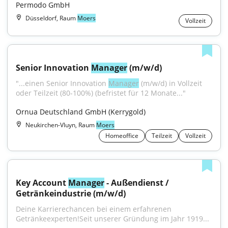
Permodo GmbH
Düsseldorf, Raum
Moers
Vollzeit
Senior Innovation 
Manager
 (m/w/d)
"...einen Senior Innovation 
Manager
 (m/w/d) in Vollzeit 
oder Teilzeit (80-100%) (befristet für 12 Monate..."
Ornua Deutschland GmbH (Kerrygold)
Neukirchen-Vluyn, Raum
Moers
Homeoffice
Teilzeit
Vollzeit
Key Account 
Manager
 - Außendienst / 
Getränkeindustrie (m/w/d)
Deine Karrierechancen bei einem erfahrenen 
Getränkeexperten!Seit unserer Gründung im Jahr 1919...