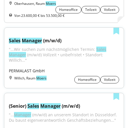
Oberhausen, Raum
Moers
Homeoffice
Teilzeit
Vollzeit
Von 23.600,00 € bis 53.500,00 €
Sales
Manager
 (m/w/d)
"...Wir suchen zum nächstmöglichen Termin: 
Sales
Manager
 (m/w/d) Vollzeit • unbefristet • Standort: 
Willich..."
PERMALAST GmbH
Willich, Raum
Moers
Homeoffice
Vollzeit
(Senior) 
Sales
Manager
 (m/w/d)
"...
Manager
 (m/w/d) an unserem Standort in Düsseldorf. 
Du baust eigenverantwortlich Geschäftsbeziehungen..."