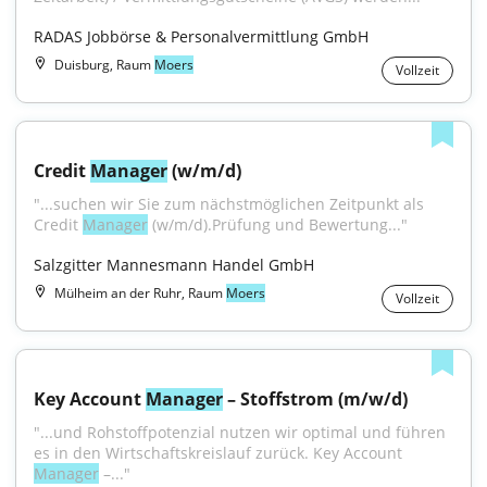
RADAS Jobbörse & Personalvermittlung GmbH
Duisburg, Raum
Moers
Vollzeit
Credit 
Manager
 (w/m/d)
"...suchen wir Sie zum nächstmöglichen Zeitpunkt als 
Credit 
Manager
 (w/m/d).Prüfung und Bewertung..."
Salzgitter Mannesmann Handel GmbH
Mülheim an der Ruhr, Raum
Moers
Vollzeit
Key Account 
Manager
 – Stoffstrom (m/w/d)
"...und Rohstoffpotenzial nutzen wir optimal und führen 
es in den Wirtschaftskreislauf zurück. Key Account 
Manager
 –..."