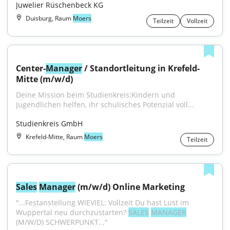
Juwelier Rüschenbeck KG
Duisburg, Raum
Moers
Teilzeit
Vollzeit
Center-
Manager
 / Standortleitung in Krefeld-
Mitte (m/w/d)
Deine Mission beim Studienkreis:Kindern und 
Jugendlichen helfen, ihr schulisches Potenzial voll...
Studienkreis GmbH
Krefeld-Mitte, Raum
Moers
Teilzeit
Sales
Manager
 (m/w/d) Online Marketing
"...Festanstellung WIEVIEL: Vollzeit Du hast Lust im 
Wuppertal neu durchzustarten? 
SALES
MANAGER
(M/W/D) SCHWERPUNKT..."