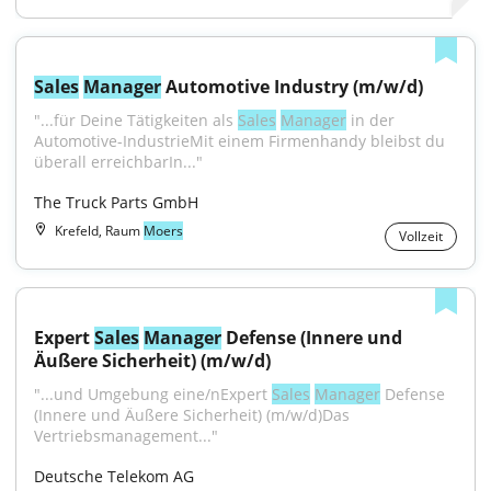
Sales
Manager
 Automotive Industry (m/w/d)
"...für Deine Tätigkeiten als 
Sales
Manager
 in der 
Automotive-IndustrieMit einem Firmenhandy bleibst du 
überall erreichbarIn..."
The Truck Parts GmbH
Krefeld, Raum
Moers
Vollzeit
Expert 
Sales
Manager
 Defense (Innere und 
Äußere Sicherheit) (m/w/d)
"...und Umgebung eine/nExpert 
Sales
Manager
 Defense 
(Innere und Äußere Sicherheit) (m/w/d)Das 
Vertriebsmanagement..."
Deutsche Telekom AG