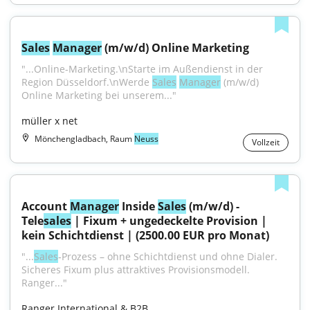
Sales
Manager
 (m/w/d) Online Marketing
"...Online-Marketing.\nStarte im Außendienst in der 
Region Düsseldorf.\nWerde 
Sales
Manager
 (m/w/d) 
Online Marketing bei unserem..."
müller x net
Mönchengladbach, Raum
Neuss
Vollzeit
Account 
Manager
 Inside 
Sales
 (m/w/d) - 
Tele
sales
 | Fixum + ungedeckelte Provision | 
kein Schichtdienst | (2500.00 EUR pro Monat)
"...
Sales
‑Prozess – ohne Schichtdienst und ohne Dialer. 
Sicheres Fixum plus attraktives Provisionsmodell. 
Ranger..."
Ranger International & B2B