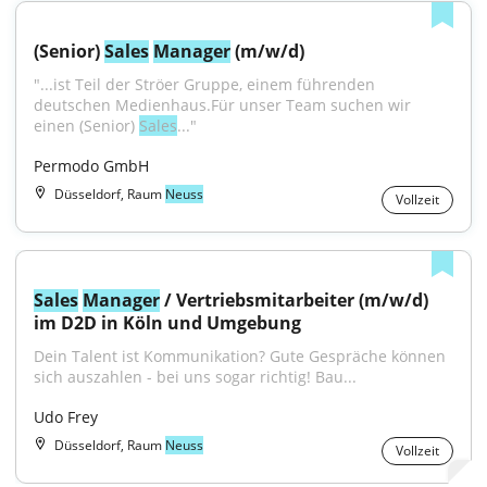
(Senior) 
Sales
Manager
 (m/w/d)
"...ist Teil der Ströer Gruppe, einem führenden 
deutschen Medienhaus.Für unser Team suchen wir 
einen (Senior) 
Sales
..."
Permodo GmbH
Düsseldorf, Raum
Neuss
Vollzeit
Sales
Manager
 / Vertriebsmitarbeiter (m/w/d) 
im D2D in Köln und Umgebung
Dein Talent ist Kommunikation? Gute Gespräche können 
sich auszahlen - bei uns sogar richtig! Bau...
Udo Frey
Düsseldorf, Raum
Neuss
Vollzeit