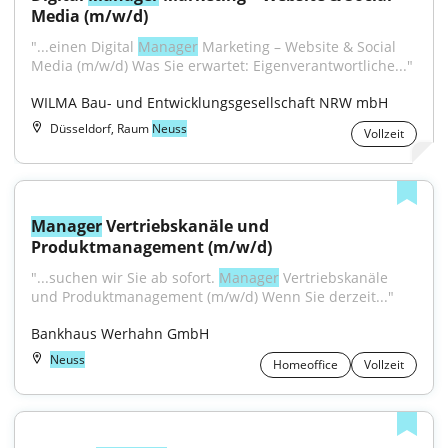
Media (m/w/d)
"...einen Digital 
Manager
 Marketing – Website & Social 
Media (m/w/d) Was Sie erwartet: Eigenverantwortliche..."
WILMA Bau- und Entwicklungsgesellschaft NRW mbH
Düsseldorf, Raum
Neuss
Vollzeit
Manager
 Vertriebskanäle und 
Produktmanagement (m/w/d)
"...suchen wir Sie ab sofort. 
Manager
 Vertriebskanäle 
und Produktmanagement (m/w/d) Wenn Sie derzeit..."
Bankhaus Werhahn GmbH
Neuss
Homeoffice
Vollzeit