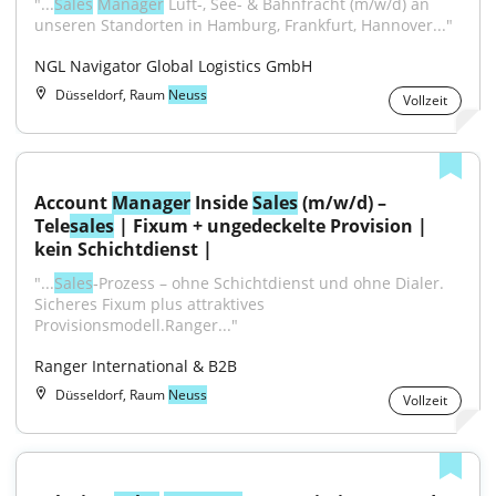
"...
Sales
Manager
 Luft-, See- & Bahnfracht (m/w/d) an 
unseren Standorten in Hamburg, Frankfurt, Hannover..."
NGL Navigator Global Logistics GmbH
Düsseldorf, Raum
Neuss
Vollzeit
Account 
Manager
 Inside 
Sales
 (m/w/d) – 
Tele
sales
 | Fixum + ungedeckelte Provision | 
kein Schichtdienst |
"...
Sales
‑Prozess – ohne Schichtdienst und ohne Dialer. 
Sicheres Fixum plus attraktives 
Provisionsmodell.Ranger..."
Ranger International & B2B
Düsseldorf, Raum
Neuss
Vollzeit