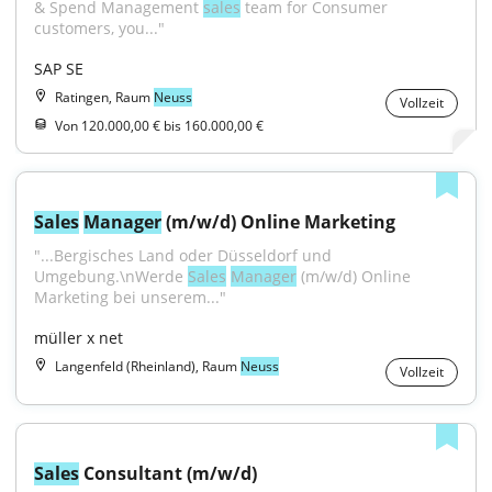
& Spend Management 
sales
 team for Consumer 
customers, you..."
SAP SE
Ratingen, Raum
Neuss
Vollzeit
Von 120.000,00 € bis 160.000,00 €
Sales
Manager
 (m/w/d) Online Marketing
"...Bergisches Land oder Düsseldorf und 
Umgebung.\nWerde 
Sales
Manager
 (m/w/d) Online 
Marketing bei unserem..."
müller x net
Langenfeld (Rheinland), Raum
Neuss
Vollzeit
Sales
 Consultant (m/w/d)