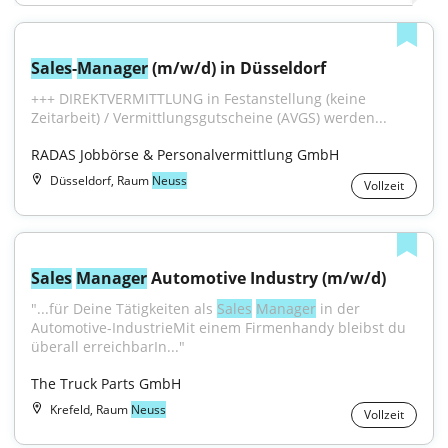
Sales
-
Manager
 (m/w/d) in Düsseldorf
+++ DIREKTVERMITTLUNG in Festanstellung (keine 
Zeitarbeit) / Vermittlungsgutscheine (AVGS) werden...
RADAS Jobbörse & Personalvermittlung GmbH
Düsseldorf, Raum
Neuss
Vollzeit
Sales
Manager
 Automotive Industry (m/w/d)
"...für Deine Tätigkeiten als 
Sales
Manager
 in der 
Automotive-IndustrieMit einem Firmenhandy bleibst du 
überall erreichbarIn..."
The Truck Parts GmbH
Krefeld, Raum
Neuss
Vollzeit