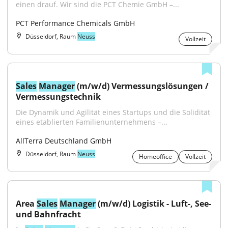
einen drauf. Wir sind die PCT Chemie GmbH –...
PCT Performance Chemicals GmbH
Düsseldorf, Raum
Neuss
Vollzeit
Sales
Manager
 (m/w/d) Vermessungslösungen / 
Vermessungstechnik
Die Dynamik und Agilität eines Startups und die Solidität 
eines etablierten Familienunternehmens –...
AllTerra Deutschland GmbH
Düsseldorf, Raum
Neuss
Homeoffice
Vollzeit
Area 
Sales
Manager
 (m/w/d) Logistik - Luft-, See- 
und Bahnfracht