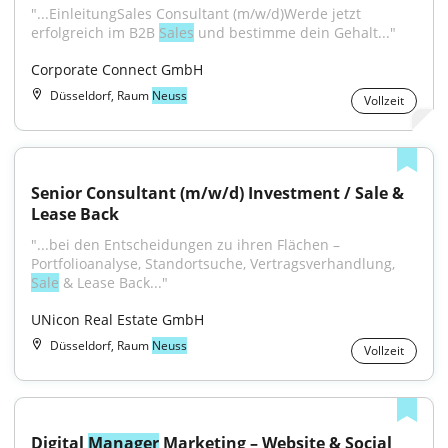
"...EinleitungSales Consultant (m/w/d)Werde jetzt 
erfolgreich im B2B 
Sales
 und bestimme dein Gehalt..."
Corporate Connect GmbH
Düsseldorf, Raum
Neuss
Vollzeit
Senior Consultant (m/w/d) Investment / Sale & 
Lease Back
"...bei den Entscheidungen zu ihren Flächen – 
Portfolioanalyse, Standortsuche, Vertragsverhandlung, 
Sale
 & Lease Back..."
UNicon Real Estate GmbH
Düsseldorf, Raum
Neuss
Vollzeit
Digital 
Manager
 Marketing – Website & Social 