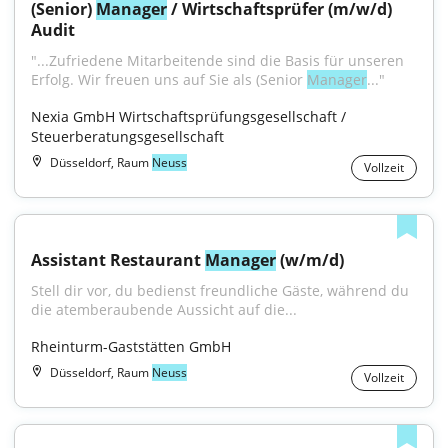
(Senior) 
Manager
 / Wirtschaftsprüfer (m/w/d) 
Audit
"...Zufriedene Mitarbeitende sind die Basis für unseren 
Erfolg. Wir freuen uns auf Sie als (Senior 
Manager
..."
Nexia GmbH Wirtschaftsprüfungsgesellschaft / 
Steuerberatungsgesellschaft
Düsseldorf, Raum
Neuss
Vollzeit
Assistant Restaurant 
Manager
 (w/m/d)
Stell dir vor, du bedienst freundliche Gäste, während du 
die atemberaubende Aussicht auf die...
Rheinturm-Gaststätten GmbH
Düsseldorf, Raum
Neuss
Vollzeit