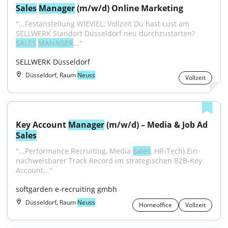
Sales
Manager
 (m/w/d) Online Marketing
"...Festanstellung WIEVIEL: Vollzeit Du hast Lust am 
SELLWERK Standort Düsseldorf neu durchzustarten? 
SALES
MANAGER
..."
SELLWERK Düsseldorf
Düsseldorf, Raum
Neuss
Vollzeit
Key Account 
Manager
 (m/w/d) – Media & Job Ad 
Sales
"...Performance Recruiting, Media 
Sales
, HR‑Tech).Ein 
nachweisbarer Track Record im strategischen B2B-Key 
Account..."
softgarden e-recruiting gmbh
Düsseldorf, Raum
Neuss
Homeoffice
Vollzeit