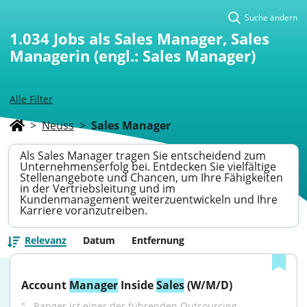
Suche ändern
1.034
Jobs als Sales Manager, Sales
Managerin (engl.: Sales Manager)
Alle Filter
>
Neuss
>
Sales Manager
Als Sales Manager tragen Sie entscheidend zum
Unternehmenserfolg bei. Entdecken Sie vielfältige
Stellenangebote und Chancen, um Ihre Fähigkeiten
in der Vertriebsleitung und im
Kundenmanagement weiterzuentwickeln und Ihre
Karriere voranzutreiben.
Relevanz
Datum
Entfernung
Account 
Manager
 Inside 
Sales
 (W/M/D)
"...Ranger ist einer der führenden Outsourcing-