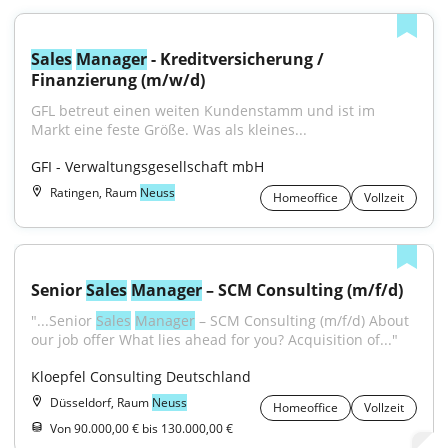
Sales
Manager
 - Kreditversicherung / 
Finanzierung (m/w/d)
GFL betreut einen weiten Kundenstamm und ist im 
Markt eine feste Größe. Was als kleines...
GFI - Verwaltungsgesellschaft mbH
Ratingen, Raum
Neuss
Homeoffice
Vollzeit
Senior 
Sales
Manager
 – SCM Consulting (m/f/d)
"...Senior 
Sales
Manager
 – SCM Consulting (m/f/d) About 
our job offer What lies ahead for you? Acquisition of..."
Kloepfel Consulting Deutschland
Düsseldorf, Raum
Neuss
Homeoffice
Vollzeit
Von 90.000,00 € bis 130.000,00 €