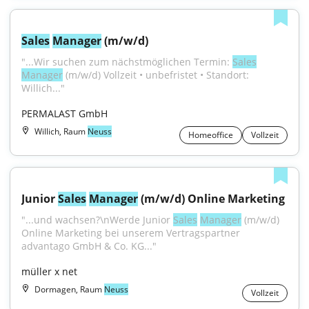
Sales
Manager
 (m/w/d)
"...Wir suchen zum nächstmöglichen Termin: 
Sales
Manager
 (m/w/d) Vollzeit • unbefristet • Standort: 
Willich..."
PERMALAST GmbH
Willich, Raum
Neuss
Homeoffice
Vollzeit
Junior 
Sales
Manager
 (m/w/d) Online Marketing
"...und wachsen?\nWerde Junior 
Sales
Manager
 (m/w/d) 
Online Marketing bei unserem Vertragspartner 
advantago GmbH & Co. KG..."
müller x net
Dormagen, Raum
Neuss
Vollzeit