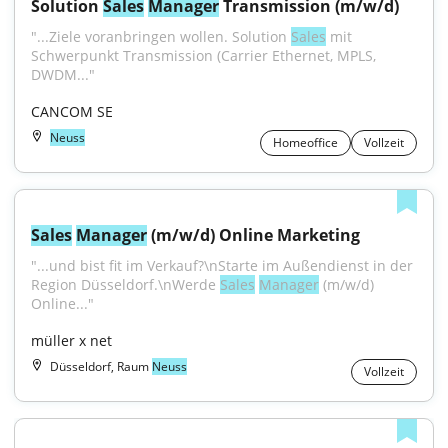
Solution 
Sales
Manager
 Transmission (m/w/d)
"...Ziele voranbringen wollen. Solution 
Sales
 mit 
Schwerpunkt Transmission (Carrier Ethernet, MPLS, 
DWDM..."
CANCOM SE
Neuss
Homeoffice
Vollzeit
Sales
Manager
 (m/w/d) Online Marketing
"...und bist fit im Verkauf?\nStarte im Außendienst in der 
Region Düsseldorf.\nWerde 
Sales
Manager
 (m/w/d) 
Online..."
müller x net
Düsseldorf, Raum
Neuss
Vollzeit