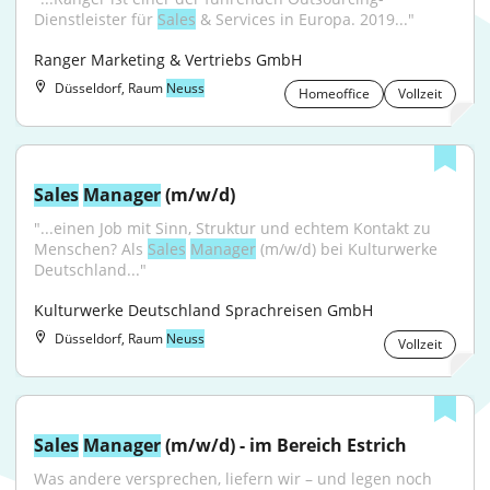
Dienstleister für 
Sales
 & Services in Europa. 2019..."
Ranger Marketing & Vertriebs GmbH
Düsseldorf, Raum
Neuss
Homeoffice
Vollzeit
Sales
Manager
 (m/w/d)
"...einen Job mit Sinn, Struktur und echtem Kontakt zu 
Menschen? Als 
Sales
Manager
 (m/w/d) bei Kulturwerke 
Deutschland..."
Kulturwerke Deutschland Sprachreisen GmbH
Düsseldorf, Raum
Neuss
Vollzeit
Sales
Manager
 (m/w/d) - im Bereich Estrich
Was andere versprechen, liefern wir – und legen noch 