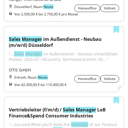
Düsseldorf, Raum
Neuss
Homeoffice
Vollzeit
Von 2.500,00 € bis 2.750,00 € pro Monat
Sales
Manager
 im Außendienst - Neubau 
(m/w/d) Düsseldorf
"...
Sales
Manager
 im Außendienst - Neubau (m/w/d)Date 
Posted: 2026-07-14Country: GermanyLocation: NL..."
OTIS GmbH
Erkrath, Raum
Neuss
Homeoffice
Vollzeit
Von 42.300,00 € bis 110.400,00 €
Vertriebsleiter (f/m/d) / 
Sales
Manager
 LoB 
Finance&Spend Consumer Industries
"...succeed.What you'll doAs the 
manager
 of our Finance 