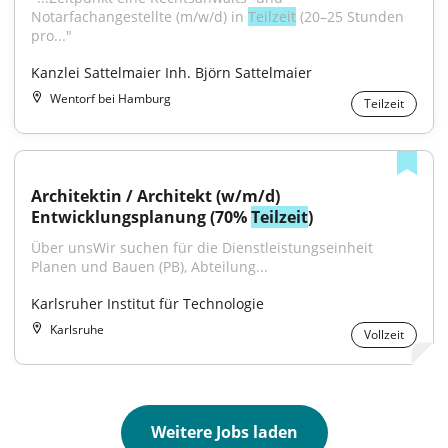
Notarfachangestellte (m/w/d) in 
Teilzeit
 (20–25 Stunden 
pro..."
Kanzlei Sattelmaier Inh. Björn Sattelmaier
Wentorf bei Hamburg
Teilzeit
Architektin / Architekt (w/m/d) 
Entwicklungsplanung (70% 
Teilzeit
)
Über unsWir suchen für die Dienstleistungseinheit 
Planen und Bauen (PB), Abteilung...
Karlsruher Institut für Technologie
Karlsruhe
Vollzeit
Weitere Jobs laden