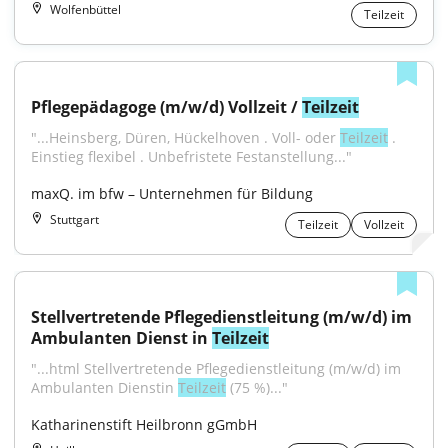
Wolfenbüttel
Teilzeit
Pflegepädagoge (m/w/d) Vollzeit / 
Teilzeit
"...Heinsberg, Düren, Hückelhoven . Voll- oder 
Teilzeit
 . 
Einstieg flexibel . Unbefristete Festanstellung..."
maxQ. im bfw – Unternehmen für Bildung
Stuttgart
Teilzeit
Vollzeit
Stellvertretende Pflegedienstleitung (m/w/d) im 
Ambulanten Dienst in 
Teilzeit
"...html Stellvertretende Pflegedienstleitung (m/w/d) im 
Ambulanten Dienstin 
Teilzeit
 (75 %)..."
Katharinenstift Heilbronn gGmbH