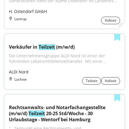
Generationen steht der Name Ostendorf im Landkreis...
H. Ostendorf GmbH
Lastrup
Vollzeit
Verkäufer in 
Teilzeit
 (m/w/d)
Die Unternehmensgruppe ALDI Nord ist einer der 
führenden Lebensmitteleinzelhändler. Mit einer...
ALDI Nord
Lüchow
Teilzeit
Vollzeit
Rechtsanwalts- und Notarfachangestellte 
(m/w/d) 
Teilzeit
 20-25 Std/Woche - 30 
Urlaubstage - Wentorf bei Hamburg
"...Zeitpunkt eine Rechtsanwalts- und 