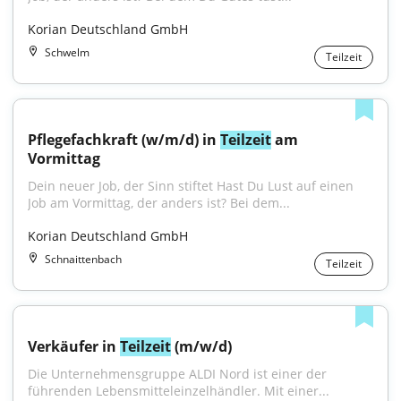
Korian Deutschland GmbH
Schwelm
Teilzeit
Pflegefachkraft (w/m/d) in 
Teilzeit
 am 
Vormittag
Dein neuer Job, der Sinn stiftet Hast Du Lust auf einen 
Job am Vormittag, der anders ist? Bei dem...
Korian Deutschland GmbH
Schnaittenbach
Teilzeit
Verkäufer in 
Teilzeit
 (m/w/d)
Die Unternehmensgruppe ALDI Nord ist einer der 
führenden Lebensmitteleinzelhändler. Mit einer...