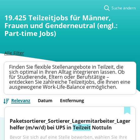
Suche ändern
19.425
Teilzeitjobs für Männer,
Frauen und Genderneutral (engl.:
Part-time Jobs)
Alle Filter
Finden Sie flexible Stellenangebote in Teilzeit, die
sich optimal in Ihren Alltag integrieren lassen. Ob
für Studierende, Eltern oder Berufstätige –
entdecken Sie zahlreiche Teilzeitjobs, die Ihnen eine
ausgewogene Work-Life-Balance ermöglichen.
Relevanz
Datum
Entfernung
Paketsortierer_Sortierer_Lagermitarbeiter_Lager
helfer (m/w/d) bei UPS in 
Teilzeit
 Nottuln
Bevor Sie sich auf eine Stelle bewerben, wählen Sie Ihre 