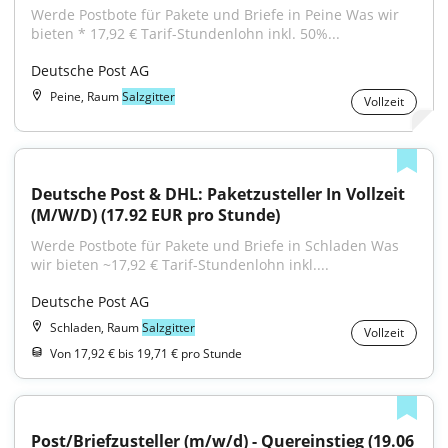
Werde Postbote für Pakete und Briefe in Peine Was wir 
bieten * 17,92 € Tarif-Stundenlohn inkl. 50%...
Deutsche Post AG
Peine, Raum
Salzgitter
Vollzeit
Deutsche Post & DHL: Paketzusteller In Vollzeit 
(M/W/D) (17.92 EUR pro Stunde)
Werde Postbote für Pakete und Briefe in Schladen Was 
wir bieten ~17,92 € Tarif-Stundenlohn inkl....
Deutsche Post AG
Schladen, Raum
Salzgitter
Vollzeit
Von 17,92 € bis 19,71 € pro Stunde
Post/Briefzusteller (m/w/d) - Quereinstieg (19.06 