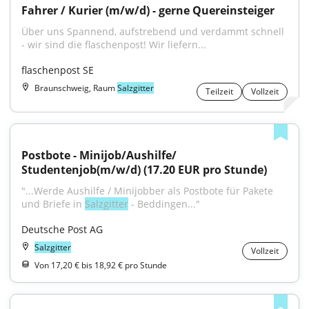
Fahrer / Kurier (m/w/d) - gerne Quereinsteiger
Über uns Spannend, aufstrebend und verdammt schnell 
- wir sind die flaschenpost! Wir liefern...
flaschenpost SE
Braunschweig, Raum
Salzgitter
Teilzeit
Vollzeit
Postbote - Minijob/Aushilfe/ 
Studentenjob(m/w/d) (17.20 EUR pro Stunde)
"...Werde Aushilfe / Minijobber als Postbote für Pakete 
und Briefe in 
Salzgitter
 - Beddingen..."
Deutsche Post AG
Salzgitter
Vollzeit
Von 17,20 € bis 18,92 € pro Stunde