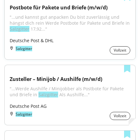
Postbote für Pakete und Briefe (m/w/d)
"...und kannst gut anpacken Du bist zuverlässig und 
hängst dich rein Werde Postbote für Pakete und Briefe in 
Salzgitter
 17,92..."
Deutsche Post & DHL
Salzgitter
Vollzeit
Zusteller – Minijob / Aushilfe (m/w/d)
"...Werde Aushilfe / Minijobber als Postbote für Pakete 
und Briefe in 
Salzgitter
 Als Aushilfe..."
Deutsche Post AG
Salzgitter
Vollzeit