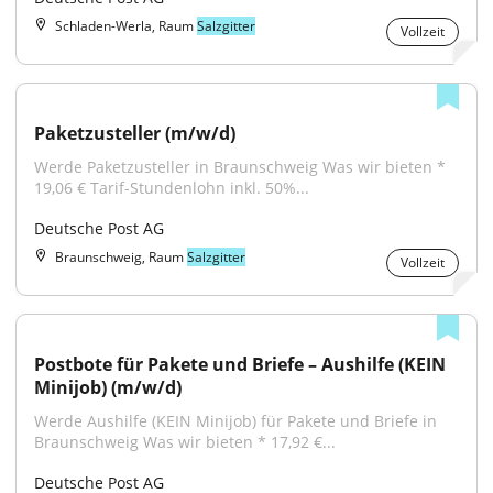
Schladen-Werla, Raum
Salzgitter
Vollzeit
Paketzusteller (m/w/d)
Werde Paketzusteller in Braunschweig Was wir bieten * 
19,06 € Tarif-Stundenlohn inkl. 50%...
Deutsche Post AG
Braunschweig, Raum
Salzgitter
Vollzeit
Postbote für Pakete und Briefe – Aushilfe (KEIN 
Minijob) (m/w/d)
Werde Aushilfe (KEIN Minijob) für Pakete und Briefe in 
Braunschweig Was wir bieten * 17,92 €...
Deutsche Post AG