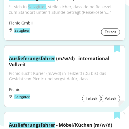
"...sich in 
Salzgitter
, stelle sicher, dass deine Reisezeit 
zum Standort unter 1 Stunde beträgt (Reisekosten..."
Picnic GmbH
Salzgitter
Teilzeit
Auslieferungsfahrer
 (m/w/d) - international - 
Vollzeit
Picnic sucht Kurier (m/w/d) in Teilzeit! (Du bist das 
Gesicht von Picnic und sorgst dafür, dass...
Picnic
Salzgitter
Teilzeit
Vollzeit
Auslieferungsfahrer
 - Möbel/Küchen (m/w/d)