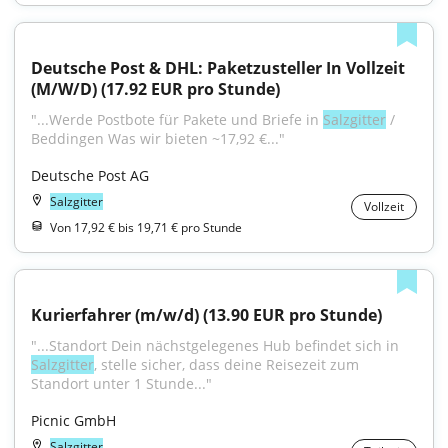
Deutsche Post & DHL: Paketzusteller In Vollzeit 
(M/W/D) (17.92 EUR pro Stunde)
"...Werde Postbote für Pakete und Briefe in 
Salzgitter
 / 
Beddingen Was wir bieten ~17,92 €..."
Deutsche Post AG
Salzgitter
Vollzeit
Von 17,92 € bis 19,71 € pro Stunde
Kurierfahrer (m/w/d) (13.90 EUR pro Stunde)
"...Standort Dein nächstgelegenes Hub befindet sich in 
Salzgitter
, stelle sicher, dass deine Reisezeit zum 
Standort unter 1 Stunde..."
Picnic GmbH
Salzgitter