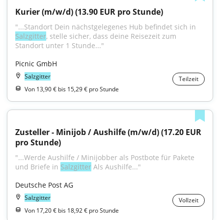
Kurier (m/w/d) (13.90 EUR pro Stunde)
"...Standort Dein nächstgelegenes Hub befindet sich in 
Salzgitter
, stelle sicher, dass deine Reisezeit zum 
Standort unter 1 Stunde..."
Picnic GmbH
Salzgitter
Teilzeit
Von 13,90 € bis 15,29 € pro Stunde
Zusteller - Minijob / Aushilfe (m/w/d) (17.20 EUR 
pro Stunde)
"...Werde Aushilfe / Minijobber als Postbote für Pakete 
und Briefe in 
Salzgitter
 Als Aushilfe..."
Deutsche Post AG
Salzgitter
Vollzeit
Von 17,20 € bis 18,92 € pro Stunde