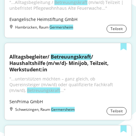
"...Alltagsbegleitung / 
Betreuungskraft
 (m/w/d) Teilzeit | 
unbefristet Pflegewohnhaus Alte Feuerwache..."
Evangelische Heimstiftung GmbH
Hambrücken, Raum
Germersheim
Teilzeit
Alltagsbegleiter/ 
Betreuungskraft
/ 
Haushaltshilfe (m/w/d)- Minijob, Teilzeit, 
Werkstudent:in
"...unterstützen möchten – ganz gleich, ob 
Quereinsteiger (m/w/d) oder qualifizierte Fachkraft 
(m/w/d), 
Betreuungskraft
..."
SenPrima GmbH
Schwetzingen, Raum
Germersheim
Teilzeit