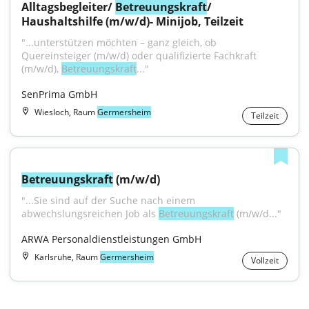
Alltagsbegleiter/ 
Betreuungskraft
/ 
Haushaltshilfe (m/w/d)- Minijob, Teilzeit
"...unterstützen möchten – ganz gleich, ob 
Quereinsteiger (m/w/d) oder qualifizierte Fachkraft 
(m/w/d), 
Betreuungskraft
..."
SenPrima GmbH
Wiesloch, Raum
Germersheim
Teilzeit
Betreuungskraft
 (m/w/d)
"...Sie sind auf der Suche nach einem 
abwechslungsreichen Job als 
Betreuungskraft
 (m/w/d..."
ARWA Personaldienstleistungen GmbH
Karlsruhe, Raum
Germersheim
Vollzeit