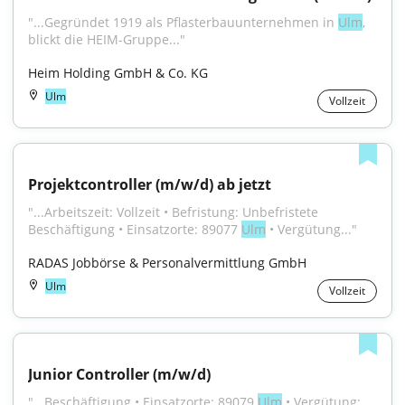
"...Gegründet 1919 als Pflasterbauunternehmen in 
Ulm
, 
blickt die HEIM-Gruppe..."
Heim Holding GmbH & Co. KG
Ulm
Vollzeit
Projektcontroller (m/w/d) ab jetzt
"...Arbeitszeit: Vollzeit • Befristung: Unbefristete 
Beschäftigung • Einsatzorte: 89077 
Ulm
 • Vergütung..."
RADAS Jobbörse & Personalvermittlung GmbH
Ulm
Vollzeit
Junior Controller (m/w/d)
"...Beschäftigung • Einsatzorte: 89079 
Ulm
 • Vergütung: 