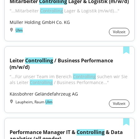
Mitarbeiter 
Controlling
 Lager & Logistik (m/w/d)
"...Mitarbeiter 
Controlling
 Lager & Logistik (m/w/d)..."
Müller Holding GmbH Co. KG
Ulm
Vollzeit
Leiter 
Controlling
 / Business Performance 
(m/w/d)
"...Für unser Team im Bereich 
Controlling
 suchen wir Sie 
als Leiter 
Controlling
 / Business Performance..."
Kässbohrer Geländefahrzeug AG
Laupheim, Raum
Ulm
Vollzeit
Performance Manager IT & 
Controlling
 & Data 
analytics (all gender)