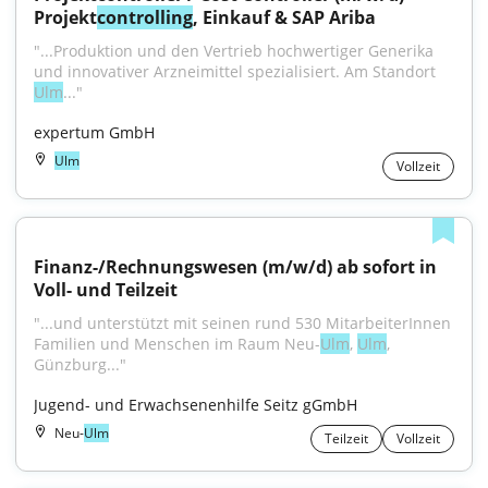
Projekt
controlling
, Einkauf & SAP Ariba
"...Produktion und den Vertrieb hochwertiger Generika 
und innovativer Arzneimittel spezialisiert. Am Standort 
Ulm
..."
expertum GmbH
Ulm
Vollzeit
Finanz-/Rechnungswesen (m/w/d) ab sofort in 
Voll- und Teilzeit
"...und unterstützt mit seinen rund 530 MitarbeiterInnen 
Familien und Menschen im Raum Neu-
Ulm
, 
Ulm
, 
Günzburg..."
Jugend- und Erwachsenenhilfe Seitz gGmbH
Neu-
Ulm
Teilzeit
Vollzeit