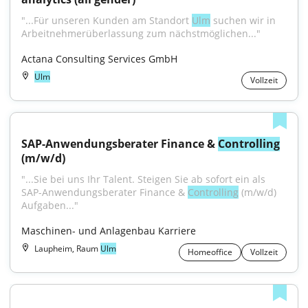
"...Für unseren Kunden am Standort 
Ulm
 suchen wir in 
Arbeitnehmerüberlassung zum nächstmöglichen..."
Actana Consulting Services GmbH
Ulm
Vollzeit
SAP-Anwendungsberater Finance & 
Controlling
(m/w/d)
"...Sie bei uns Ihr Talent. Steigen Sie ab sofort ein als 
SAP-Anwendungsberater Finance & 
Controlling
 (m/w/d) 
Aufgaben..."
Maschinen- und Anlagenbau Karriere
Laupheim, Raum
Ulm
Homeoffice
Vollzeit