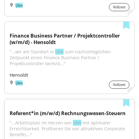
Ulm
Vollzeit
Finance Business Partner / Projektcontroller 
(w/m/d) - Hensoldt
"...wir am Standort in 
Ulm
 zum nächstmöglichen 
Zeitpunkt einen Finance Business Partner / 
Projektcontroller (w/m/d..."
Hensoldt
Ulm
Vollzeit
Referent*in (m/w/d) Rechnungswesen-Steuern
"...Arbeitsplatz im Herzen von 
Ulm
 mit optimaler 
Erreichbarkeit. Profitieren Sie von attraktiven Corporate 
Benefits..."