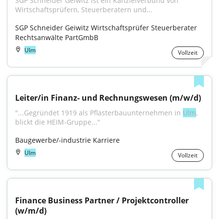
SGP Schneider Geiwitz ist ein Kanzleiverbund von 
Wirtschaftsprüfern, Steuerberatern und...
SGP Schneider Geiwitz Wirtschaftsprüfer Steuerberater 
Rechtsanwälte PartGmbB
Ulm
Vollzeit
Leiter/in Finanz- und Rechnungswesen (m/w/d)
"...Gegründet 1919 als Pflasterbauunternehmen in 
Ulm
, 
blickt die HEIM-Gruppe..."
Baugewerbe/-industrie Karriere
Ulm
Vollzeit
Finance Business Partner / Projektcontroller 
(w/m/d)