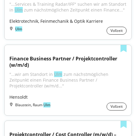
"...Services & Training Radar/IFF" suchen wir am Standort 
in 
Ulm
 zum nächstmöglichen Zeitpunkt einen Finance..."
Elektrotechnik, Feinmechanik & Optik Karriere
Ulm
Vollzeit
Finance Business Partner / Projektcontroller 
(w/m/d)
"...wir am Standort in 
Ulm
 zum nächstmöglichen 
Zeitpunkt einen Finance Business Partner / 
Projektcontroller (w/m/d..."
Hensoldt
Blaustein, Raum
Ulm
Vollzeit
Projektcontroller / Cost Controller (m/w/d) – 