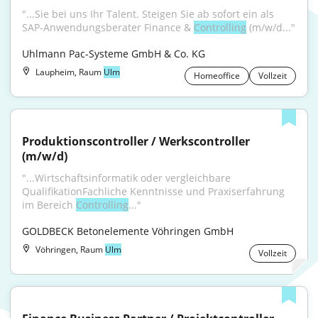
"...Sie bei uns Ihr Talent. Steigen Sie ab sofort ein als 
SAP-Anwendungsberater Finance & 
Controlling
 (m/w/d..."
Uhlmann Pac-Systeme GmbH & Co. KG
Laupheim, Raum
Ulm
Homeoffice
Vollzeit
Produktionscontroller / Werkscontroller 
(m/w/d)
"...Wirtschaftsinformatik oder vergleichbare 
QualifikationFachliche Kenntnisse und Praxiserfahrung 
im Bereich 
Controlling
..."
GOLDBECK Betonelemente Vöhringen GmbH
Vöhringen, Raum
Ulm
Vollzeit