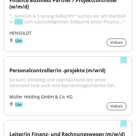
Finance Business Partner / Projektcontroller 
(w/m/d)
"...Services & Training Radar/IFF" suchen wir am Standort 
in 
Ulm
 zum nächstmöglichen Zeitpunkt einen Finance..."
HENSOLDT
Ulm
Vollzeit
Personalcontroller/in -projekte (m/w/d)
So bunt, vielseitig und überraschend wie unser 
Sortiment sind auch Ihre Karrieremöglichkeiten bei...
Müller Holding GmbH & Co. KG
Ulm
Vollzeit
Leiter/in Finanz- und Rechnungswesen (m/w/d)