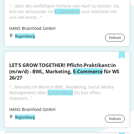
"...über die vielfältigen Vorteile von Hanf zu leisten. Du 
bist ein Allrounder im 
E-Commerce
 und möchtest mit 
uns die beste..."
HANS Brainfood GmbH
Regensburg
Vollzeit
LET'S GROW TOGETHER! Pflicht-Praktikant:in 
(m/w/d) - BWL, Marketing, 
E-Commerce
 für WS 
26/27
"...Monate) im Bereich BWL, Marketing, Social Media 
Management oder 
E-Commerce
 Du bist offen, 
motiviert..."
HANS Brainfood GmbH
Regensburg
Vollzeit