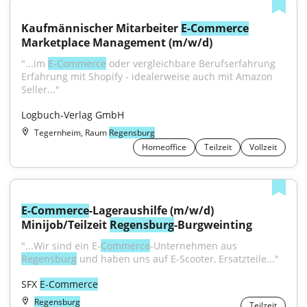
Kaufmännischer Mitarbeiter 
E-Commerce
Marketplace Management (m/w/d)
"...im 
E-Commerce
 oder vergleichbare Berufserfahrung 
Erfahrung mit Shopify - idealerweise auch mit Amazon 
Seller..."
Logbuch-Verlag GmbH
Tegernheim, Raum
Regensburg
Homeoffice
Teilzeit
Vollzeit
E-Commerce
-Lageraushilfe (m/w/d) 
Minijob/Teilzeit 
Regensburg
-Burgweinting
"...Wir sind ein E-
Commerce
-Unternehmen aus 
Regensburg
 und haben uns auf E-Scooter, Ersatzteile..."
SFX 
E-Commerce
Regensburg
Teilzeit