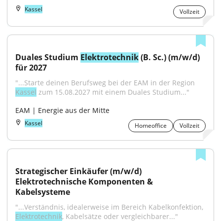
Kassel
Vollzeit
Duales Studium 
Elektrotechnik
 (B. Sc.) (m/w/d) 
für 2027
"...Starte deinen Berufsweg bei der EAM in der Region 
Kassel
 zum 15.08.2027 mit einem Duales Studium..."
EAM | Energie aus der Mitte
Kassel
Homeoffice
Vollzeit
Strategischer Einkäufer (m/w/d) 
Elektrotechnische Komponenten & 
Kabelsysteme
"...Verständnis, idealerweise im Bereich Kabelkonfektion, 
Elektrotechnik
, Kabelsätze oder vergleichbarer..."