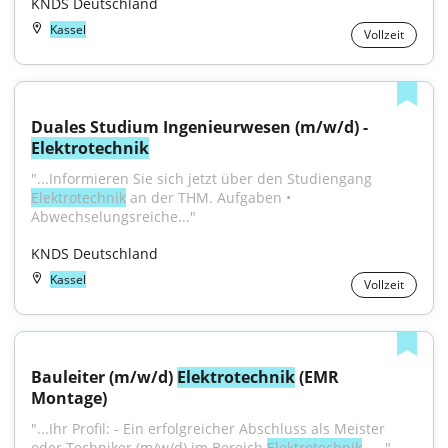
KNDS Deutschland
Kassel
Vollzeit
Duales Studium Ingenieurwesen (m/w/d) - 
Elektrotechnik
"...Informieren Sie sich jetzt über den Studiengang 
Elektrotechnik
 an der THM. Aufgaben • 
Abwechselungsreiche..."
KNDS Deutschland
Kassel
Vollzeit
Bauleiter (m/w/d) 
Elektrotechnik
 (EMR 
Montage)
"...Ihr Profil: - Ein erfolgreicher Abschluss als Meister 
oder Techniker (m/w/d) im Bereich 
Elektrotechnik
 –..."