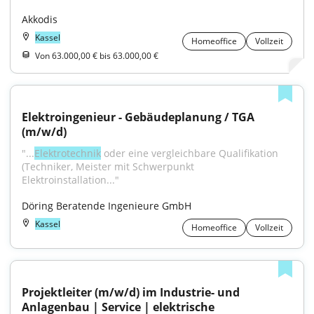
Akkodis
Kassel
Homeoffice
Vollzeit
Von 63.000,00 € bis 63.000,00 €
Elektroingenieur - Gebäudeplanung / TGA 
(m/w/d)
"...
Elektrotechnik
 oder eine vergleichbare Qualifikation 
(Techniker, Meister mit Schwerpunkt 
Elektroinstallation..."
Döring Beratende Ingenieure GmbH
Kassel
Homeoffice
Vollzeit
Projektleiter (m/w/d) im Industrie- und 
Anlagenbau | Service | elektrische 