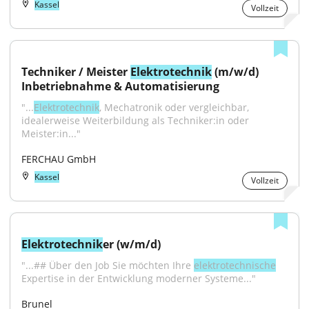
Kassel
Vollzeit
Techniker / Meister 
Elektrotechnik
 (m/w/d) 
Inbetriebnahme & Automatisierung
"...
Elektrotechnik
, Mechatronik oder vergleichbar, 
idealerweise Weiterbildung als Techniker:in oder 
Meister:in..."
FERCHAU GmbH
Kassel
Vollzeit
Elektrotechnik
er (w/m/d)
"...## Über den Job Sie möchten Ihre 
elektrotechnische
Expertise in der Entwicklung moderner Systeme..."
Brunel