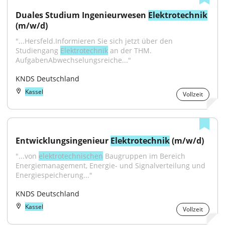
Duales Studium Ingenieurwesen 
Elektrotechnik
(m/w/d)
"...Hersfeld.Informieren Sie sich jetzt über den 
Studiengang 
Elektrotechnik
 an der THM. 
AufgabenAbwechselungsreiche..."
KNDS Deutschland
Kassel
Vollzeit
Entwicklungsingenieur 
Elektrotechnik
 (m/w/d)
"...von 
elektrotechnischen
 Baugruppen im Bereich 
Energiemanagement, Energie- und Signalverteilung und 
Energiespeicherung..."
KNDS Deutschland
Kassel
Vollzeit