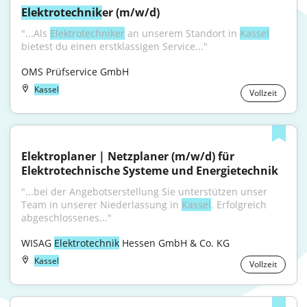
Elektrotechnik
er (m/w/d)
"...Als 
Elektrotechniker
 an unserem Standort in 
Kassel
bietest du einen erstklassigen Service..."
OMS Prüfservice GmbH
Kassel
Vollzeit
Elektroplaner | Netzplaner (m/w/d) für 
Elektrotechnische Systeme und Energietechnik
"...bei der Angebotserstellung Sie unterstützen unser 
Team in unserer Niederlassung in 
Kassel
. Erfolgreich 
abgeschlossenes..."
WISAG 
Elektrotechnik
 Hessen GmbH & Co. KG
Kassel
Vollzeit