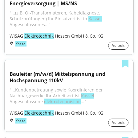
Energieversorgung | MS/NS
"...(z.B. Öl-Transformatoren, Kabeldiagnose, 
Schutzprüfungen) Ihr Einsatzort ist in 
Kassel
. 
Abgeschlossenes..."
WISAG 
Elektrotechnik
 Hessen GmbH & Co. KG
Kassel
Vollzeit
Bauleiter (m/w/d) Mittelspannung und 
Hochspannung 110kV
"...Kundenbetreuung sowie Koordinieren der 
Nachbargewerke Ihr Arbeitsort ist 
Kassel
. 
Abgeschlossene 
elektrotechnische
..."
WISAG 
Elektrotechnik
 Hessen GmbH & Co. KG
Kassel
Vollzeit