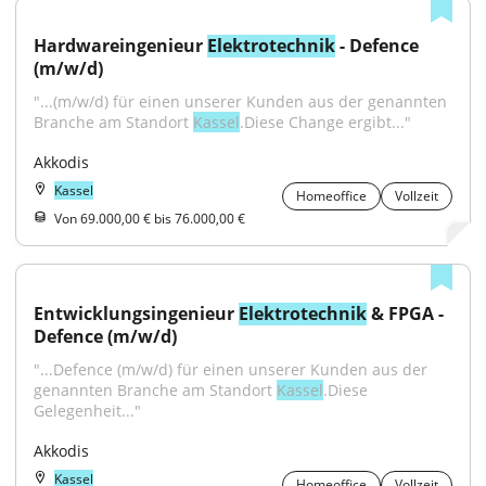
Hardwareingenieur 
Elektrotechnik
 - Defence 
(m/w/d)
"...(m/w/d) für einen unserer Kunden aus der genannten 
Branche am Standort 
Kassel
.Diese Change ergibt..."
Akkodis
Kassel
Homeoffice
Vollzeit
Von 69.000,00 € bis 76.000,00 €
Entwicklungsingenieur 
Elektrotechnik
 & FPGA - 
Defence (m/w/d)
"...Defence (m/w/d) für einen unserer Kunden aus der 
genannten Branche am Standort 
Kassel
.Diese 
Gelegenheit..."
Akkodis
Kassel
Homeoffice
Vollzeit