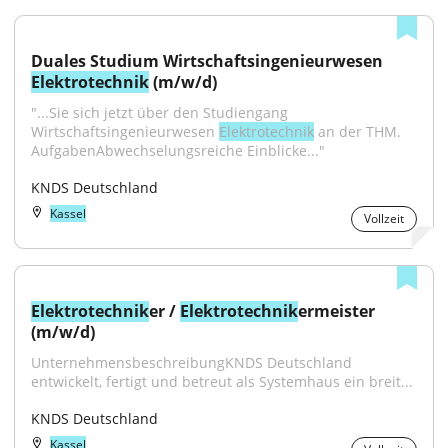
Duales Studium Wirtschaftsingenieurwesen 
Elektrotechnik
 (m/w/d)
"...Sie sich jetzt über den Studiengang 
Wirtschaftsingenieurwesen 
Elektrotechnik
 an der THM. 
AufgabenAbwechselungsreiche Einblicke..."
KNDS Deutschland
Kassel
Vollzeit
Elektrotechnik
er / 
Elektrotechnik
ermeister 
(m/w/d)
UnternehmensbeschreibungKNDS Deutschland 
entwickelt, fertigt und betreut als Systemhaus ein breit...
KNDS Deutschland
Kassel