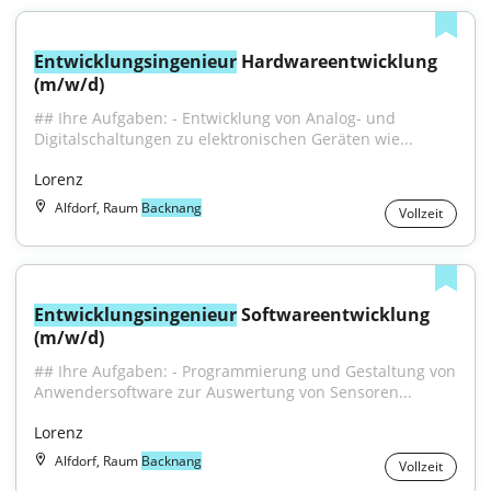
Entwicklungsingenieur
 Hardwareentwicklung 
(m/w/d)
## Ihre Aufgaben: - Entwicklung von Analog- und 
Digitalschaltungen zu elektronischen Geräten wie...
Lorenz
Alfdorf, Raum
Backnang
Vollzeit
Entwicklungsingenieur
 Softwareentwicklung 
(m/w/d)
## Ihre Aufgaben: - Programmierung und Gestaltung von 
Anwendersoftware zur Auswertung von Sensoren...
Lorenz
Alfdorf, Raum
Backnang
Vollzeit