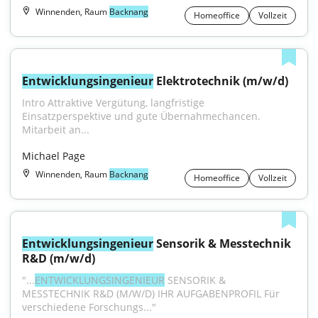
Winnenden, Raum
Backnang
Homeoffice
Vollzeit
Entwicklungsingenieur
 Elektrotechnik (m/w/d)
Intro Attraktive Vergütung, langfristige 
Einsatzperspektive und gute Übernahmechancen. 
Mitarbeit an...
Michael Page
Winnenden, Raum
Backnang
Homeoffice
Vollzeit
Entwicklungsingenieur
 Sensorik & Messtechnik 
R&D (m/w/d)
"...
ENTWICKLUNGSINGENIEUR
 SENSORIK & 
MESSTECHNIK R&D (M/W/D) IHR AUFGABENPROFIL Für 
verschiedene Forschungs..."