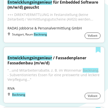
Entwicklungsingenieur
 für Embedded Software 
(m/w/d) gesucht
+++ DIREKTVERMITTLUNG in Festanstellung (keine 
Zeitarbeit) / Vermittlungsgutscheine (AVGS) werden...
RADAS Jobbörse & Personalvermittlung GmbH
Stuttgart, Raum
Backnang
Vollzeit
Entwicklungsingenieur
 / Fassadenplaner 
Fassadenbau (m/w/d)
"...und Mitarbeiterrabatte, z. B. im Wonnemar 
Backnang
. 
- Subventioniertes Essen für eine preiswerte und leckere 
Verpflegung..."
RIVA
Backnang
Vollzeit