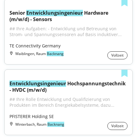
Senior 
Entwicklungsingenieur
 Hardware 
(m/w/d) - Sensors
## Ihre Aufgaben: - Entwicklung und Betreuung von 
Strom- und Spannungssensoren auf Basis induktiver...
TE Connectivity Germany
Waiblingen, Raum
Backnang
Vollzeit
Entwicklungsingenieur
 Hochspannungstechnik 
- HVDC (m/w/d)
## Ihre Rolle Entwicklung und Qualifizierung von 
Produkten im Bereich Energiekabelsysteme, dazu...
PFISTERER Holding SE
Winterbach, Raum
Backnang
Vollzeit