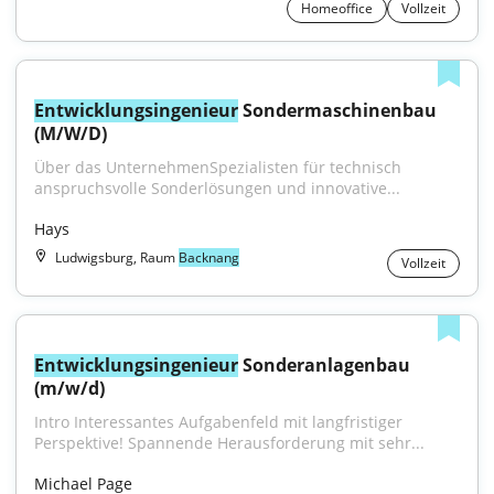
Homeoffice
Vollzeit
Entwicklungsingenieur
 Sondermaschinenbau 
(M/W/D)
Über das UnternehmenSpezialisten für technisch 
anspruchsvolle Sonderlösungen und innovative...
Hays
Ludwigsburg, Raum
Backnang
Vollzeit
Entwicklungsingenieur
 Sonderanlagenbau 
(m/w/d)
Intro Interessantes Aufgabenfeld mit langfristiger 
Perspektive! Spannende Herausforderung mit sehr...
Michael Page