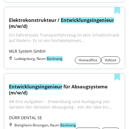
Elektrokonstrukteur / 
Entwicklungsingenieur
(m/w/d)
Ein Fahrerloses Transportfahrzeug ist kein Schaltschrank 
auf Rädern. Es ist ein hochkomplexes...
MLR System GmbH
Ludwigsburg, Raum
Backnang
Homeoffice
Vollzeit
Entwicklungsingenieur
 für Absaugsysteme 
(m/w/d)
## Ihre Aufgaben: - Entwicklung und Auslegung von 
Geräten der dentalen Absaugung - von der Idee bis...
DÜRR DENTAL SE
Bietigheim-Bissingen, Raum
Backnang