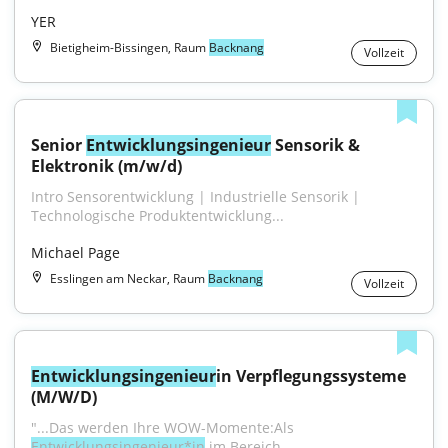
YER
Bietigheim-Bissingen, Raum
Backnang
Vollzeit
Senior 
Entwicklungsingenieur
 Sensorik & 
Elektronik (m/w/d)
Intro Sensorentwicklung | Industrielle Sensorik | 
Technologische Produktentwicklung...
Michael Page
Esslingen am Neckar, Raum
Backnang
Vollzeit
Entwicklungsingenieur
in Verpflegungssysteme 
(M/W/D)
"...Das werden Ihre WOW-Momente:Als 
Entwicklungsingenieur*in
 im Bereich 