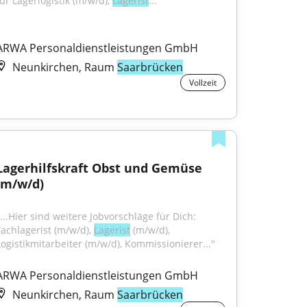
ür Lagerlogistik (m/w/d), 
Lagerist
..."
ARWA Personaldienstleistungen GmbH
Neunkirchen, Raum
Saarbrücken
Vollzeit
Lagerhilfskraft Obst und Gemüse 
(m/w/d)
"...Hier sind weitere Jobvorschläge für Dich: 
Fachlagerist (m/w/d), 
Lagerist
 (m/w/d), 
Logistikmitarbeiter (m/w/d), Kommissionierer..."
ARWA Personaldienstleistungen GmbH
Neunkirchen, Raum
Saarbrücken