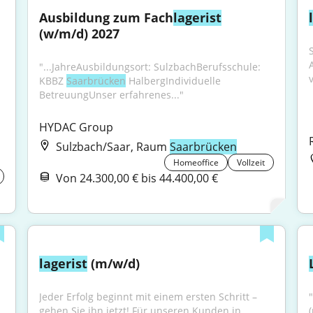
Ausbildung zum Fach
lagerist
(w/m/d) 2027
"...JahreAusbildungsort: SulzbachBerufsschule: 
KBBZ 
Saarbrücken
 HalbergIndividuelle 
BetreuungUnser erfahrenes..."
HYDAC Group
Sulzbach/Saar, Raum
Saarbrücken
Homeoffice
Vollzeit
Von 24.300,00 € bis 44.400,00 €
lagerist
 (m/w/d)
Jeder Erfolg beginnt mit einem ersten Schritt – 
gehen Sie ihn jetzt! Für unseren Kunden in...