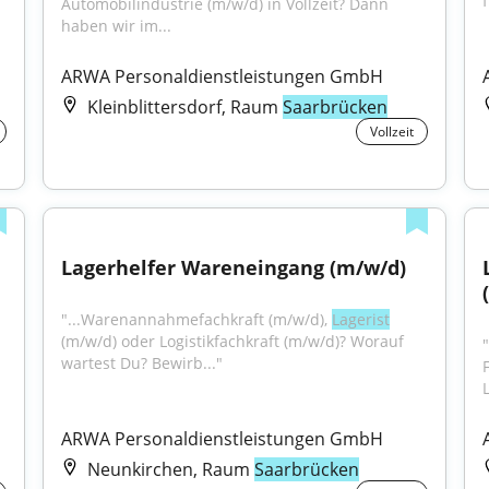
f
Automobilindustrie (m/w/d) in Vollzeit? Dann 
haben wir im...
ARWA Personaldienstleistungen GmbH
Kleinblittersdorf, Raum
Saarbrücken
Vollzeit
Lagerhelfer Wareneingang (m/w/d)
"...Warenannahmefachkraft (m/w/d), 
Lagerist
(m/w/d) oder Logistikfachkraft (m/w/d)? Worauf 
wartest Du? Bewirb..."
ARWA Personaldienstleistungen GmbH
Neunkirchen, Raum
Saarbrücken