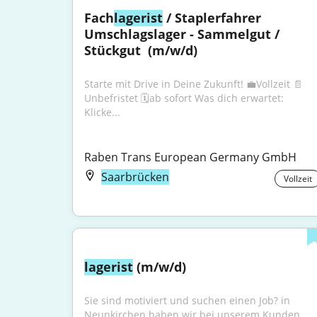
Fach
lagerist
 / Staplerfahrer 
Umschlagslager - Sammelgut / 
Stückgut ​ (m/w/d)
Starte mit Drive in Deine Zukunft! 💼Vollzeit 📄
Unbefristet 🗓️ab sofort Was dich erwartet: 
Klicke...
Raben Trans European Germany GmbH
Saarbrücken
Vollzeit
lagerist
 (m/w/d)
Sie sind motiviert und suchen einen Job? in 
Neunkirchen haben wir bei unserem Kunden 