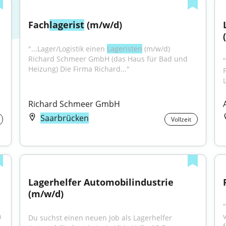
Fach
lagerist
 (m/w/d)
"...Lager/Logistik einen 
Lageristen
 (m/w/d) 
Richard Schmeer GmbH (das Haus für Bad und 
Heizung) Die Firma Richard..."
L
Richard Schmeer GmbH
Saarbrücken
Vollzeit
Lagerhelfer Automobilindustrie 
(m/w/d)
"
 
Du suchst einen neuen Job als Lagerhelfer 