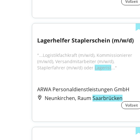
Vollzeit
Lagerhelfer Staplerschein (m/w/d)
"...Logistikfachkraft (m/w/d), Kommissionierer 
(m/w/d), Versandmitarbeiter (m/w/d), 
Staplerfahrer (m/w/d) oder 
Lagerist
..."
ARWA Personaldienstleistungen GmbH
Neunkirchen, Raum
Saarbrücken
Vollzeit