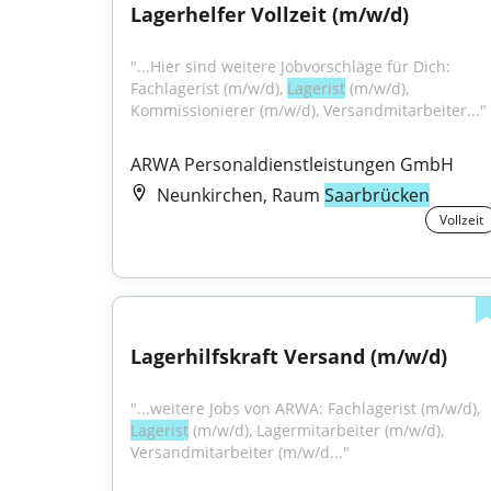
Lagerhelfer Vollzeit (m/w/d)
"...Hier sind weitere Jobvorschläge für Dich: 
Fachlagerist (m/w/d), 
Lagerist
 (m/w/d), 
Kommissionierer (m/w/d), Versandmitarbeiter..."
ARWA Personaldienstleistungen GmbH
Neunkirchen, Raum
Saarbrücken
Vollzeit
Lagerhilfskraft Versand (m/w/d)
"...weitere Jobs von ARWA: Fachlagerist (m/w/d), 
Lagerist
 (m/w/d), Lagermitarbeiter (m/w/d), 
Versandmitarbeiter (m/w/d..."