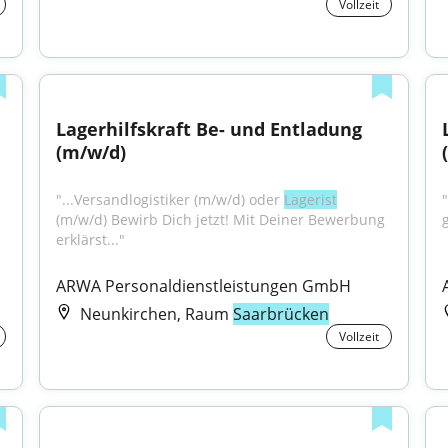
Vollzeit
Lagerhilfskraft Be- und Entladung 
(m/w/d)
"...Versandlogistiker (m/w/d) oder 
Lagerist
(m/w/d) Bewirb Dich jetzt! Mit Deiner Bewerbung 
g
erklärst..."
ARWA Personaldienstleistungen GmbH
Neunkirchen, Raum
Saarbrücken
Vollzeit