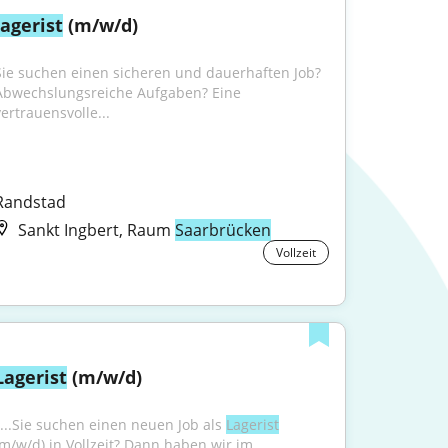
lagerist
 (m/w/d)
Sie suchen einen sicheren und dauerhaften Job? 
Abwechslungsreiche Aufgaben? Eine 
vertrauensvolle...
Randstad
Sankt Ingbert, Raum
Saarbrücken
Vollzeit
Lagerist
 (m/w/d)
"...Sie suchen einen neuen Job als 
Lagerist
(m/w/d) in Vollzeit? Dann haben wir im 