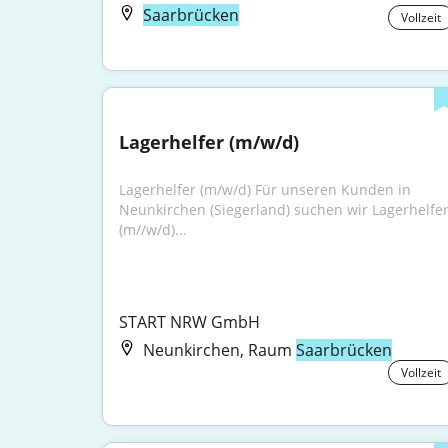
Saarbrücken
Vollzeit
Lagerhelfer (m/w/d)
Lagerhelfer (m/w/d) Für unseren Kunden in 
Neunkirchen (Siegerland) suchen wir Lagerhelfer
(m//w/d)...
START NRW GmbH
Neunkirchen, Raum
Saarbrücken
Vollzeit