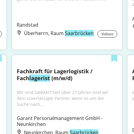
Randstad
Überherrn, Raum
Saarbrücken
Vollzeit
Fachkraft für Lagerlogistik / 
Fach
lagerist
 (m/w/d)
Wir sind GARANT!Seit über 27 Jahren sind wir 
dein zuverlässiger Partner, wenn es um die 
Suche nach...
Garant Personalmanagement GmbH - 
Neunkirchen
Neunkirchen, Raum
Saarbrücken