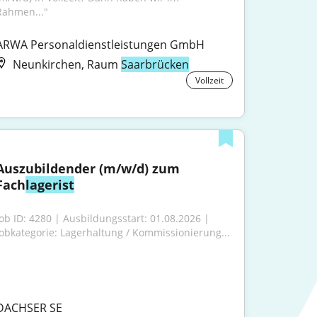
Rahmen..."
ARWA Personaldienstleistungen GmbH
Neunkirchen, Raum
Saarbrücken
Vollzeit
Auszubildender (m/w/d) zum 
Fach
lagerist
Job ID: 4280 | Ausbildungsstart: 01.08.2026 | 
Jobkategorie: Lagerhaltung / Kommissionierung...
DACHSER SE