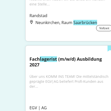
eine Stelle...
Randstad
Neunkirchen, Raum
Saarbrücken
Vollzeit
Fach
lagerist
 (m/w/d) Ausbildung 
2027
Über uns KOMM INS TEAM! Die mittelständisch 
geprägte EGV|AG beliefert Profi-Kunden aus 
der...
EGV | AG