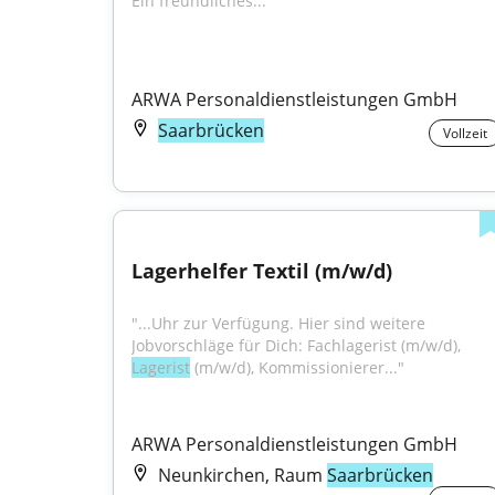
Ein freundliches..."
ARWA Personaldienstleistungen GmbH
Saarbrücken
Vollzeit
Lagerhelfer Textil (m/w/d)
"...Uhr zur Verfügung. Hier sind weitere 
Jobvorschläge für Dich: Fachlagerist (m/w/d), 
Lagerist
 (m/w/d), Kommissionierer..."
ARWA Personaldienstleistungen GmbH
Neunkirchen, Raum
Saarbrücken