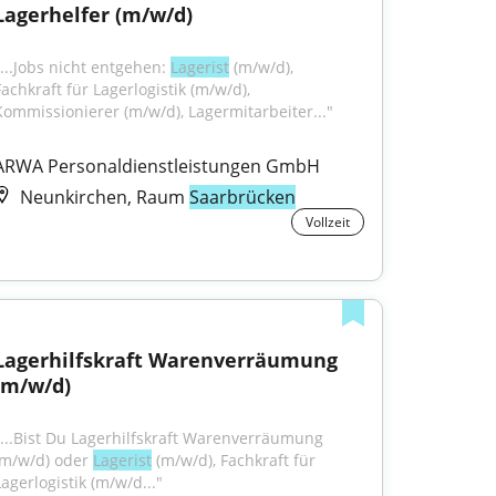
Lagerhelfer (m/w/d)
"...Jobs nicht entgehen: 
Lagerist
 (m/w/d), 
achkraft für Lagerlogistik (m/w/d), 
Kommissionierer (m/w/d), Lagermitarbeiter..."
ARWA Personaldienstleistungen GmbH
Neunkirchen, Raum
Saarbrücken
Vollzeit
Lagerhilfskraft Warenverräumung 
(m/w/d)
"...Bist Du Lagerhilfskraft Warenverräumung 
(m/w/d) oder 
Lagerist
 (m/w/d), Fachkraft für 
Lagerlogistik (m/w/d..."