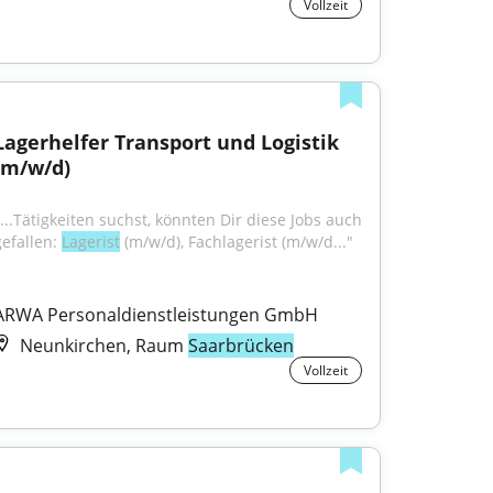
Vollzeit
Lagerhelfer Transport und Logistik 
(m/w/d)
"...Tätigkeiten suchst, könnten Dir diese Jobs auch 
efallen: 
Lagerist
 (m/w/d), Fachlagerist (m/w/d..."
ARWA Personaldienstleistungen GmbH
Neunkirchen, Raum
Saarbrücken
Vollzeit