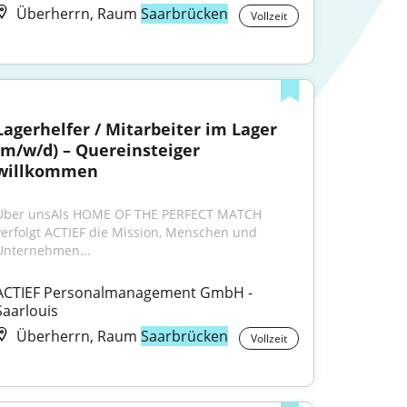
Überherrn, Raum
Saarbrücken
Vollzeit
Lagerhelfer / Mitarbeiter im Lager 
(m/w/d) – Quereinsteiger 
willkommen
Uber unsAls HOME OF THE PERFECT MATCH 
verfolgt ACTIEF die Mission, Menschen und 
Unternehmen...
ACTIEF Personalmanagement GmbH - 
Saarlouis
Überherrn, Raum
Saarbrücken
Vollzeit