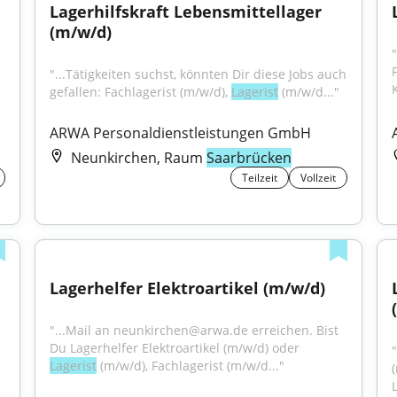
Lagerhilfskraft Lebensmittellager 
(m/w/d)
F
"...Tätigkeiten suchst, könnten Dir diese Jobs auch 
gefallen: Fachlagerist (m/w/d), 
Lagerist
 (m/w/d..."
ARWA Personaldienstleistungen GmbH
Neunkirchen, Raum
Saarbrücken
Teilzeit
Vollzeit
Lagerhelfer Elektroartikel (m/w/d)
"...Mail an neunkirchen@arwa.de erreichen. Bist 
Du Lagerhelfer Elektroartikel (m/w/d) oder 
Lagerist
 (m/w/d), Fachlagerist (m/w/d..."