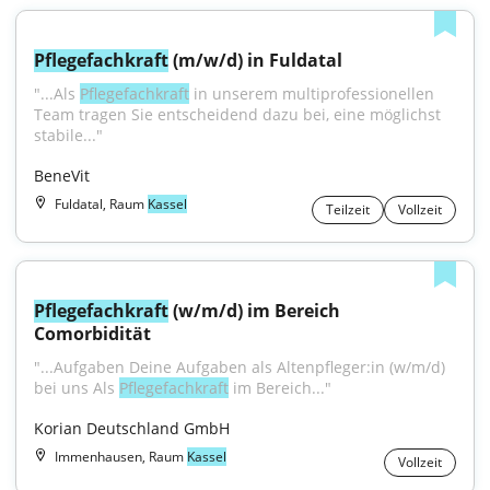
Pflegefachkraft
 (m/w/d) in Fuldatal
"...Als 
Pflegefachkraft
 in unserem multiprofessionellen 
Team tragen Sie entscheidend dazu bei, eine möglichst 
stabile..."
BeneVit
Fuldatal, Raum
Kassel
Teilzeit
Vollzeit
Pflegefachkraft
 (w/m/d) im Bereich 
Comorbidität
"...Aufgaben Deine Aufgaben als Altenpfleger:in (w/m/d) 
bei uns Als 
Pflegefachkraft
 im Bereich..."
Korian Deutschland GmbH
Immenhausen, Raum
Kassel
Vollzeit