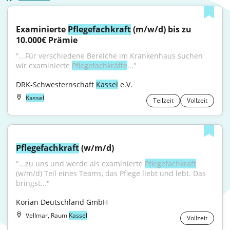
Examinierte 
Pflegefachkraft
 (m/w/d) bis zu 
10.000€ Prämie
"...Für verschiedene Bereiche im Krankenhaus suchen 
wir examinierte 
Pflegefachkräfte
..."
DRK-Schwesternschaft 
Kassel
 e.V.
Kassel
Teilzeit
Vollzeit
Pflegefachkraft
 (w/m/d)
"...zu uns und werde als examinierte 
Pflegefachkraft
(w/m/d) Teil eines Teams, das Pflege liebt und lebt. Das 
bringst..."
Korian Deutschland GmbH
Vellmar, Raum
Kassel
Vollzeit