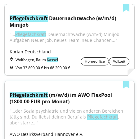
Pflegefachkraft
 Dauernachtwache (w/m/d) 
Minijob
"...
Pflegefachkraft
 Dauernachtwache (w/m/d) Minijob 
Aufgaben Neuer Job, neues Team, neue Chancen..."
Korian Deutschland
Wolfhagen, Raum
Kassel
Homeoffice
Vollzeit
Von 33.800,00 € bis 68.200,00 €
Pflegefachkraft
 (m/w/d) im AWO FlexPool 
(1800.00 EUR pro Monat)
"...der Sozialpsychiatrie und vielen anderen Bereichen 
tätig sind. Du liebst deinen Beruf als 
Pflegefachkraft
, 
aber starre..."
AWO Bezirksverband Hannover e.V.