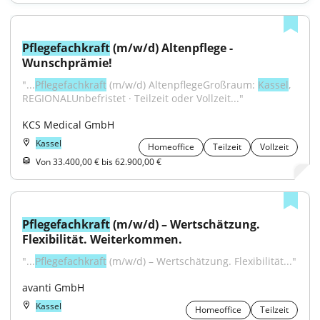
Pflegefachkraft
 (m/w/d) Altenpflege - 
Wunschprämie!
"...
Pflegefachkraft
 (m/w/d) AltenpflegeGroßraum: 
Kassel
, 
REGIONALUnbefristet · Teilzeit oder Vollzeit..."
KCS Medical GmbH
Kassel
Homeoffice
Teilzeit
Vollzeit
Von 33.400,00 € bis 62.900,00 €
Pflegefachkraft
 (m/w/d) – Wertschätzung. 
Flexibilität. Weiterkommen.
"...
Pflegefachkraft
 (m/w/d) – Wertschätzung. Flexibilität..."
avanti GmbH
Kassel
Homeoffice
Teilzeit