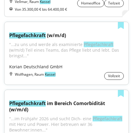
Vellmar, Raum
Kassel
Homeoffice
Teilzeit
Von 35.300,00 € bis 64.400,00 €
Pflegefachkraft
 (w/m/d)
"...zu uns und werde als examinierte 
Pflegefachkraft
(w/m/d) Teil eines Teams, das Pflege liebt und lebt. Das 
bringst..."
Korian Deutschland GmbH
Wolfhagen, Raum
Kassel
Vollzeit
Pflegefachkraft
 im Bereich Comorbidität 
(w/m/d)
"...im Frühjahr 2026 und sucht Dich- eine 
Pflegefachkraft
mit Herz und Power. Hier betreuen wir 36 
Bewohner:innen..."