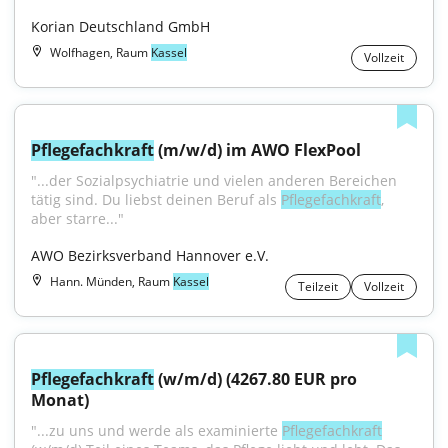
Korian Deutschland GmbH
Wolfhagen, Raum
Kassel
Vollzeit
Pflegefachkraft
 (m/w/d) im AWO FlexPool
"...der Sozialpsychiatrie und vielen anderen Bereichen 
tätig sind. Du liebst deinen Beruf als 
Pflegefachkraft
, 
aber starre..."
AWO Bezirksverband Hannover e.V.
Hann. Münden, Raum
Kassel
Teilzeit
Vollzeit
Pflegefachkraft
 (w/m/d) (4267.80 EUR pro 
Monat)
"...zu uns und werde als examinierte 
Pflegefachkraft