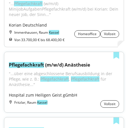
"...
Pflegefachkraft
 (w/m/d) 
MinijobAufgabenPflegefachkraft (w/m/d) bei Korian: Dein 
neuer Job, der Sinn..."
Korian Deutschland
Immenhausen, Raum
Kassel
Homeoffice
Vollzeit
Von 33.700,00 € bis 68.400,00 €
Pflegefachkraft
 (m/w/d) Anästhesie
"...über eine abgeschlossene Berufsausbildung in der 
Pflege, wie z. B.: 
Pflegefachkraft
, 
Pflegefachkraft
 für 
Anästhesie..."
Hospital zum Heiligen Geist gGmbH
Fritzlar, Raum
Kassel
Vollzeit