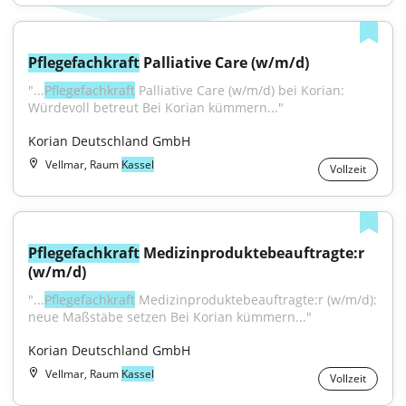
Pflegefachkraft
 Palliative Care (w/m/d)
"...
Pflegefachkraft
 Palliative Care (w/m/d) bei Korian: 
Würdevoll betreut Bei Korian kümmern..."
Korian Deutschland GmbH
Vellmar, Raum
Kassel
Vollzeit
Pflegefachkraft
 Medizinproduktebeauftragte:r 
(w/m/d)
"...
Pflegefachkraft
 Medizinproduktebeauftragte:r (w/m/d): 
neue Maßstäbe setzen Bei Korian kümmern..."
Korian Deutschland GmbH
Vellmar, Raum
Kassel
Vollzeit