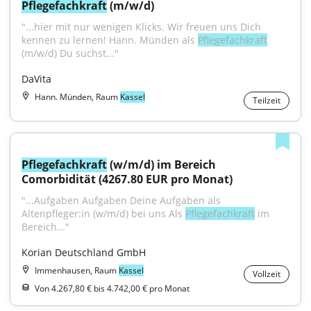
Pflegefachkraft
 (m/w/d)
"...hier mit nur wenigen Klicks. Wir freuen uns Dich 
kennen zu lernen! Hann. Münden als 
Pflegefachkraft
(m/w/d) Du suchst..."
DaVita
Hann. Münden, Raum
Kassel
Teilzeit
Pflegefachkraft
 (w/m/d) im Bereich 
Comorbidität (4267.80 EUR pro Monat)
"...Aufgaben Aufgaben Deine Aufgaben als 
Altenpfleger:in (w/m/d) bei uns Als 
Pflegefachkraft
 im 
Bereich..."
Korian Deutschland GmbH
Immenhausen, Raum
Kassel
Vollzeit
Von 4.267,80 € bis 4.742,00 € pro Monat