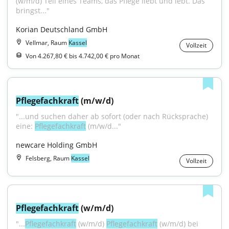
(w/m/d) Teil eines Teams, das Pflege liebt und lebt. Das 
bringst..."
Korian Deutschland GmbH
Vellmar, Raum
Kassel
Vollzeit
Von 4.267,80 € bis 4.742,00 € pro Monat
Pflegefachkraft
 (m/w/d)
"...und suchen daher ab sofort (oder nach Rücksprache) 
eine: 
Pflegefachkraft
 (m/w/d..."
newcare Holding GmbH
Felsberg, Raum
Kassel
Vollzeit
Pflegefachkraft
 (w/m/d)
"...
Pflegefachkraft
 (w/m/d) 
Pflegefachkraft
 (w/m/d) bei 