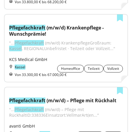
Von 33.800,00 € bis 68.200,00 €
Pflegefachkraft
 (m/w/d) Krankenpflege - 
Wunschprämie!
"...
Pflegefachkraft
 (m/w/d) KrankenpflegeGroßraum: 
Kassel
, REGIONALUnbefristet · Teilzeit oder Vollzeit..."
KCS Medical GmbH
Kassel
Homeoffice
Teilzeit
Vollzeit
Von 33.300,00 € bis 67.000,00 €
Pflegefachkraft
 (m/w/d) – Pflege mit Rückhalt
"...
Pflegefachkraft
 (m/w/d) – Pflege mit 
RückhaltID:338336Einsatzort:VellmarArt(en..."
avanti GmbH