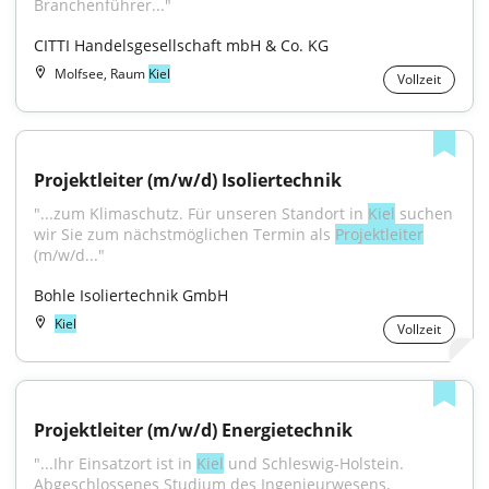
Branchenführer..."
CITTI Handelsgesellschaft mbH & Co. KG
Molfsee, Raum
Kiel
Vollzeit
Projektleiter (m/w/d) Isoliertechnik
"...zum Klimaschutz. Für unseren Standort in 
Kiel
 suchen 
wir Sie zum nächstmöglichen Termin als 
Projektleiter
(m/w/d..."
Bohle Isoliertechnik GmbH
Kiel
Vollzeit
Projektleiter (m/w/d) Energietechnik
"...Ihr Einsatzort ist in 
Kiel
 und Schleswig-Holstein. 
Abgeschlossenes Studium des Ingenieurwesens, 