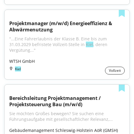
Projektmanager (m/w/d) Energieeffizienz & 
Abwärmenutzung
"...Eine Fahrerlaubnis der Klasse B. Eine bis zum 
31.03.2029 befristete Vollzeit-Stelle in 
Kiel
, deren 
Vergütung..."
WTSH GmbH
Kiel
Vollzeit
Bereichsleitung Projektmanagement / 
Projektsteuerung Bau (m/w/d)
Sie möchten Großes bewegen? Sie suchen eine 
Führungs­aufgabe mit gesell­schaft­licher Rele­vanz,...
Gebäudemanagement Schleswig-Holstein AöR (GMSH)