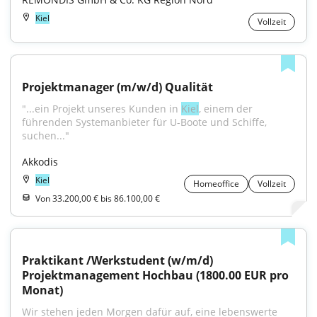
Kiel
Vollzeit
Projektmanager (m/w/d) Qualität
"...ein Projekt unseres Kunden in 
Kiel
, einem der 
führenden Systemanbieter für U-Boote und Schiffe, 
suchen..."
Akkodis
Kiel
Homeoffice
Vollzeit
Von 33.200,00 € bis 86.100,00 €
Praktikant /Werkstudent (w/m/d) 
Projektmanagement Hochbau (1800.00 EUR pro 
Monat)
Wir stehen jeden Morgen dafür auf, eine lebenswerte 