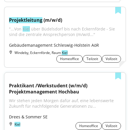
Projektleitung
 (m/w/d)
"...Von 
Kiel
 über Büdelsdorf bis nach Eckernförde - Sie 
sind die zentrale Ansprechperson (m/w/d..."
Gebäudemanagement Schleswig-Holstein AöR
Windeby, Eckernförde, Raum
Kiel
Homeoffice
Teilzeit
Vollzeit
Praktikant /Werkstudent (w/m/d) 
Projektmanagement Hochbau
Wir stehen jeden Morgen dafür auf, eine lebenswerte 
Zukunft für nachfolgende Generationen zu...
Drees & Sommer SE
Kiel
Homeoffice
Vollzeit