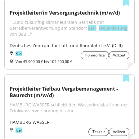
Projektleiter/in Versorgungstechnik (m/w/d)
"...und zukünftig klimaneutralen Betriebs mit 
Betreiberverantwortung am Standort 
Kiel
• 
Projektleitung
von Bau..."
Deutsches Zentrum für Luft- und Raumfahrt e.V. (DLR)
Kiel
Homeoffice
Vollzeit
Von 45.900,00 € bis 104.200,00 €
Projektleiter Tiefbau Vergabemanagement - 
Baurecht (m/w/d)
HAMBURG WASSER schließt den Wasserkreislauf von der 
Trinkwasserversorgung bis zur...
HAMBURG WASSER
Kiel
Teilzeit
Vollzeit