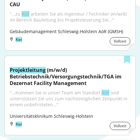
CAU
"...zu 
Kiel
 arbeiten Sie als Ingenieur / Techniker (m/w/d) 
im Bereich Bauleitung bis Projektsteuerung.Sie..."
Gebäudemanagement Schleswig-Holstein AöR (GMSH)
Kiel
Vollzeit
Projektleitung
 (m/w/d) 
Betriebstechnik/Versorgungstechnik/TGA im 
Dezernat Facility Management
"...Kommen Sie in unser Team am Standort 
Kiel
 und 
unterstützen Sie uns zum nächstmöglichen Zeitpunkt in 
einem unbefristeten..."
Universitätsklinikum Schleswig-Holstein
Kiel
Vollzeit