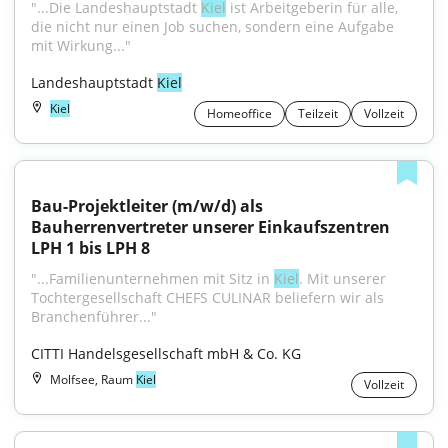
"...Die Landeshauptstadt 
Kiel
 ist Arbeitgeberin für alle, 
die nicht nur einen Job suchen, sondern eine Aufgabe 
mit Wirkung..."
Landeshauptstadt 
Kiel
Kiel
Homeoffice
Teilzeit
Vollzeit
Bau-Projektleiter (m/w/d) als 
Bauherrenvertreter unserer Einkaufszentren 
LPH 1 bis LPH 8
"...Familienunternehmen mit Sitz in 
Kiel
. Mit unserer 
Tochtergesellschaft CHEFS CULINAR beliefern wir als 
Branchenführer..."
CITTI Handelsgesellschaft mbH & Co. KG
Molfsee, Raum
Kiel
Vollzeit