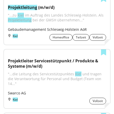
Projektleitung
 (m/w/d)
"...zu 
Kiel
 im Auftrag des Landes Schleswig-Holstein. Als 
Projektleitung
 bei der GMSH übernehmen..."
Gebäudemanagement Schleswig-Holstein AöR
Kiel
Homeoffice
Teilzeit
Vollzeit
Projektleiter Servicestützpunkt / Produkte & 
Systeme (m/w/d)
"...die Leitung des Servicestützpunktes 
Kiel
 und tragen 
die Verantwortung für Personal und Budget (Team von 
14..."
Swarco AG
Kiel
Vollzeit