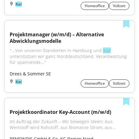
Kiel
Homeoffice
Vollzeit
Projektmanager (w/m/d) – Alternative 
Abwicklungsmodelle
"...Von unseren Standorten in Hamburg und 
Kiel
unterstützen wir ganz Norddeutschland. Verantwortung 
für spannende..."
Drees & Sommer SE
Kiel
Homeoffice
Vollzeit
Projektkoordinator Key-Account (m/w/d)
Im Auftrag der Zukunft – Wir bewegen Ideen: Aus 
Wertstoff wird Rohstoff, aus Biomasse Strom, aus...
REMONDIS GmbH & Co. KG Region Nord