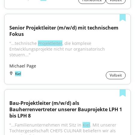
Senior Projektleiter (m/w/d) mit technischem 
Fokus
"...technische 
Projektleiter
, die komplexe 
Entwicklungsprojekte nicht nur organisatorisch 
steuern..."
Michael Page
Kiel
Vollzeit
Bau-Projektleiter (m/w/d) als 
Bauherrenvertreter unserer Bauprojekte LPH 1 
bis LPH 8
"...Familienunternehmen mit Sitz in 
Kiel
. Mit unserer 
Tochtergesellschaft CHEFS CULINAR beliefern wir als 