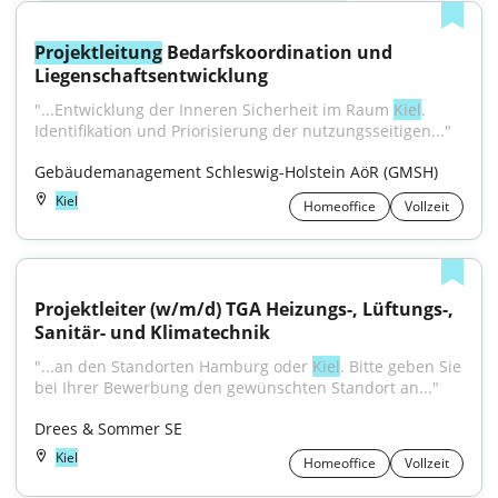
Projektleitung
 Bedarfskoordination und 
Liegenschaftsentwicklung
"...Entwicklung der Inneren Sicherheit im Raum 
Kiel
. 
Identifikation und Priorisierung der nutzungsseitigen..."
Gebäudemanagement Schleswig-Holstein AöR (GMSH)
Kiel
Homeoffice
Vollzeit
Projektleiter (w/m/d) TGA Heizungs-, Lüftungs-, 
Sanitär- und Klimatechnik
"...an den Standorten Hamburg oder 
Kiel
. Bitte geben Sie 
bei Ihrer Bewerbung den gewünschten Standort an..."
Drees & Sommer SE
Kiel
Homeoffice
Vollzeit