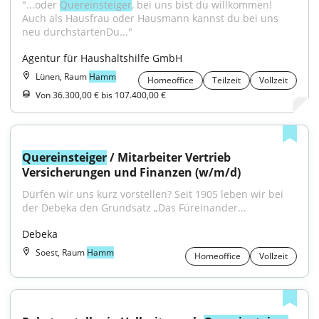
"...oder 
Quereinsteiger
, bei uns bist du willkommen! 
Auch als Hausfrau oder Hausmann kannst du bei uns 
neu durchstartenDu..."
Agentur für Haushaltshilfe GmbH
Lünen, Raum
Hamm
Homeoffice
Teilzeit
Vollzeit
Von 36.300,00 € bis 107.400,00 €
Quereinsteiger
 / Mitarbeiter Vertrieb 
Versicherungen und Finanzen (w/m/d)
Dürfen wir uns kurz vorstellen? Seit 1905 leben wir bei 
der Debeka den Grundsatz „Das Füreinander...
Debeka
Soest, Raum
Hamm
Homeoffice
Vollzeit