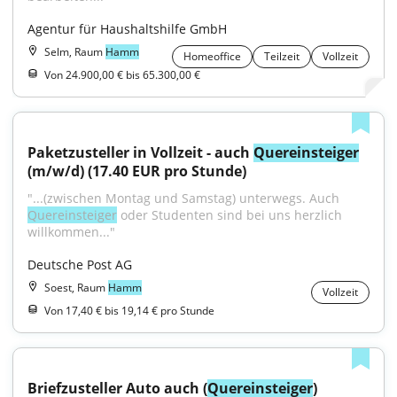
Agentur für Haushaltshilfe GmbH
Selm, Raum
Hamm
Homeoffice
Teilzeit
Vollzeit
Von 24.900,00 € bis 65.300,00 €
Paketzusteller in Vollzeit - auch 
Quereinsteiger
(m/w/d) (17.40 EUR pro Stunde)
"...(zwischen Montag und Samstag) unterwegs. Auch 
Quereinsteiger
 oder Studenten sind bei uns herzlich 
willkommen..."
Deutsche Post AG
Soest, Raum
Hamm
Vollzeit
Von 17,40 € bis 19,14 € pro Stunde
Briefzusteller Auto auch (
Quereinsteiger
)