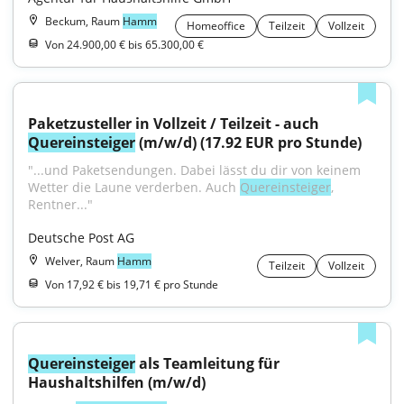
Beckum, Raum
Hamm
Homeoffice
Teilzeit
Vollzeit
Von 24.900,00 € bis 65.300,00 €
Paketzusteller in Vollzeit / Teilzeit - auch 
Quereinsteiger
 (m/w/d) (17.92 EUR pro Stunde)
"...und Paketsendungen. Dabei lässt du dir von keinem 
Wetter die Laune verderben. Auch 
Quereinsteiger
, 
Rentner..."
Deutsche Post AG
Welver, Raum
Hamm
Teilzeit
Vollzeit
Von 17,92 € bis 19,71 € pro Stunde
Quereinsteiger
 als Teamleitung für 
Haushaltshilfen (m/w/d)