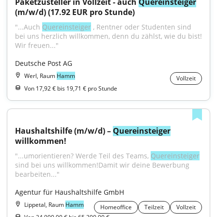
Paketzusteller in Vollzeit - auch 
Quereinsteiger
(m/w/d) (17.92 EUR pro Stunde)
"...Auch 
Quereinsteiger
 , Rentner oder Studenten sind 
bei uns herzlich willkommen, denn du zählst, wie du bist! 
Wir freuen..."
Deutsche Post AG
Werl, Raum
Hamm
Vollzeit
Von 17,92 € bis 19,71 € pro Stunde
Haushaltshilfe (m/w/d) – 
Quereinsteiger
willkommen!
"...umorientieren? Werde Teil des Teams, 
Quereinsteiger
sind bei uns willkommen!Damit wir deine Bewerbung 
bearbeiten..."
Agentur für Haushaltshilfe GmbH
Lippetal, Raum
Hamm
Homeoffice
Teilzeit
Vollzeit