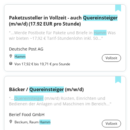
Paketzusteller in Vollzeit - auch 
Quereinsteiger
(m/w/d) (17.92 EUR pro Stunde)
"...Werde Postbote für Pakete und Briefe in 
Hamm
 Was 
wir bieten ~17,92 € Tarif-Stundenlohn inkl. 50..."
Deutsche Post AG
Hamm
Vollzeit
Von 17,92 € bis 19,71 € pro Stunde
Bäcker / 
Quereinsteiger
 (m/w/d)
"...
Quereinsteiger
 (m/w/d) Rüsten, Einrichten und 
Bedienen der Anlagen und Maschinen im Bereich..."
Berief Food GmbH
Beckum, Raum
Hamm
Vollzeit