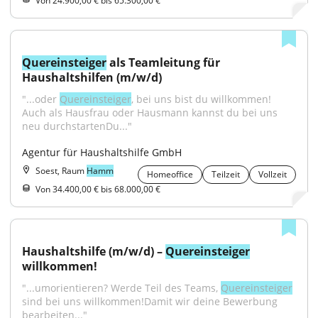
Von 24.900,00 € bis 65.300,00 €
Quereinsteiger
 als Teamleitung für 
Haushaltshilfen (m/w/d)
"...oder 
Quereinsteiger
, bei uns bist du willkommen! 
Auch als Hausfrau oder Hausmann kannst du bei uns 
neu durchstartenDu..."
Agentur für Haushaltshilfe GmbH
Soest, Raum
Hamm
Homeoffice
Teilzeit
Vollzeit
Von 34.400,00 € bis 68.000,00 €
Haushaltshilfe (m/w/d) – 
Quereinsteiger
willkommen!
"...umorientieren? Werde Teil des Teams, 
Quereinsteiger
sind bei uns willkommen!Damit wir deine Bewerbung 
bearbeiten..."