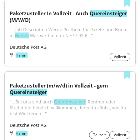
Paketzusteller In Vollzeit - Auch 
Quereinsteiger
(M/W/D)
"...Job Description Werde Postbote für Pakete und Briefe 
in 
Hamm
 Was wir bieten \ N ~17,92 €..."
Deutsche Post AG
Hamm
Vollzeit
Paketzusteller (m/w/d) in Vollzeit - gern 
Quereinsteiger
"...Bei uns sind auch 
Quereinsteiger
, Rentner oder 
Studenten herzlich willkommen, denn du zählst, wie du 
bist!Wir freuen..."
Deutsche Post AG
Hamm
Teilzeit
Vollzeit