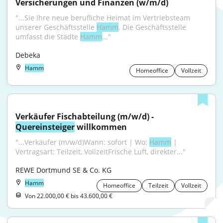
Versicherungen und Finanzen (w/m/d)
"...Sie Ihre neue berufliche Heimat im Vertriebsteam 
unserer Geschäftsstelle 
Hamm
. Die Geschäftsstelle 
umfasst die Städte 
Hamm
..."
Debeka
Hamm
Homeoffice
Vollzeit
Verkäufer Fischabteilung (m/w/d) - 
Quereinsteiger
 willkommen
"...Verkäufer (m/w/d)Wann: sofort | Wo: 
Hamm
 | 
Vertragsart: Teilzeit, VollzeitFrische Luft, direkter..."
REWE Dortmund SE & Co. KG
Hamm
Homeoffice
Teilzeit
Vollzeit
Von 22.000,00 € bis 43.600,00 €