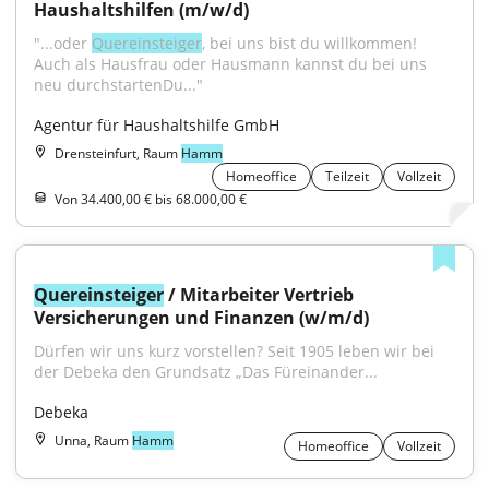
Haushaltshilfen (m/w/d)
"...oder 
Quereinsteiger
, bei uns bist du willkommen! 
Auch als Hausfrau oder Hausmann kannst du bei uns 
neu durchstartenDu..."
Agentur für Haushaltshilfe GmbH
Drensteinfurt, Raum
Hamm
Homeoffice
Teilzeit
Vollzeit
Von 34.400,00 € bis 68.000,00 €
Quereinsteiger
 / Mitarbeiter Vertrieb 
Versicherungen und Finanzen (w/m/d)
Dürfen wir uns kurz vorstellen? Seit 1905 leben wir bei 
der Debeka den Grundsatz „Das Füreinander...
Debeka
Unna, Raum
Hamm
Homeoffice
Vollzeit