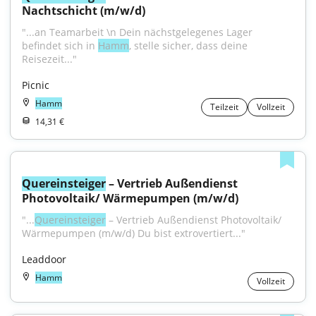
Nachtschicht (m/w/d)
"...an Teamarbeit \n Dein nächstgelegenes Lager 
befindet sich in 
Hamm
, stelle sicher, dass deine 
Reisezeit..."
Picnic
Hamm
Teilzeit
Vollzeit
14,31 €
Quereinsteiger
 – Vertrieb Außendienst 
Photovoltaik/ Wärmepumpen (m/w/d)
"...
Quereinsteiger
 – Vertrieb Außendienst Photovoltaik/ 
Wärmepumpen (m/w/d) Du bist extrovertiert..."
Leaddoor
Hamm
Vollzeit