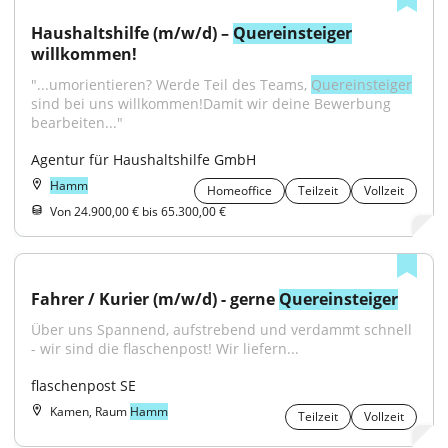
Haushaltshilfe (m/w/d) – 
Quereinsteiger
willkommen!
"...umorientieren? Werde Teil des Teams, 
Quereinsteiger
sind bei uns willkommen!Damit wir deine Bewerbung 
bearbeiten..."
Agentur für Haushaltshilfe GmbH
Hamm
Homeoffice
Teilzeit
Vollzeit
Von 24.900,00 € bis 65.300,00 €
Fahrer / Kurier (m/w/d) - gerne 
Quereinsteiger
Über uns Spannend, aufstrebend und verdammt schnell 
- wir sind die flaschenpost! Wir liefern...
flaschenpost SE
Kamen, Raum
Hamm
Teilzeit
Vollzeit