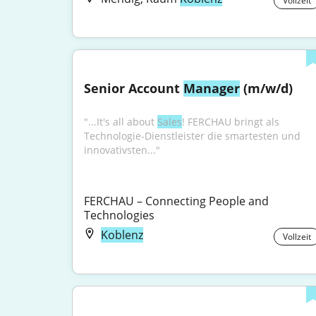
Vollzeit
Senior Account 
Manager
 (m/w/d)
"...It's all about 
Sales
! FERCHAU bringt als 
Technologie-Dienstleister die smartesten und 
innovativsten..."
FERCHAU – Connecting People and 
Technologies
Koblenz
Vollzeit