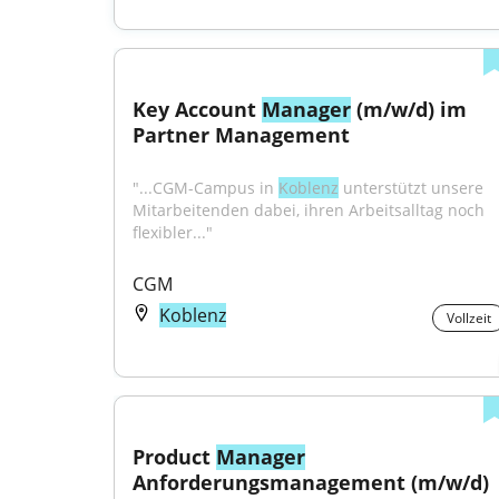
Key Account 
Manager
 (m/w/d) im 
Partner Management
"...CGM-Campus in 
Koblenz
 unterstützt unsere 
Mitarbeitenden dabei, ihren Arbeitsalltag noch 
flexibler..."
CGM
Koblenz
Vollzeit
Product 
Manager
Anforderungsmanagement (m/w/d)