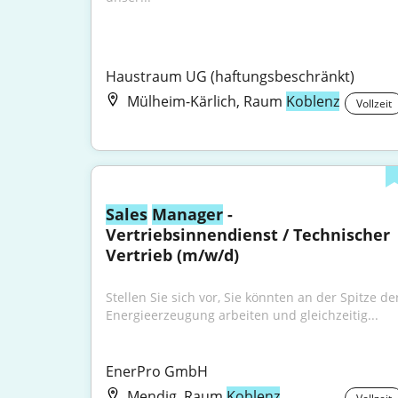
Haustraum UG (haftungsbeschränkt)
Mülheim-Kärlich, Raum
Koblenz
Vollzeit
Sales
Manager
 - 
Vertriebsinnendienst / Technischer 
Vertrieb (m/w/d)
Stellen Sie sich vor, Sie könnten an der Spitze der
Energieerzeugung arbeiten und gleichzeitig...
EnerPro GmbH
Mendig, Raum
Koblenz