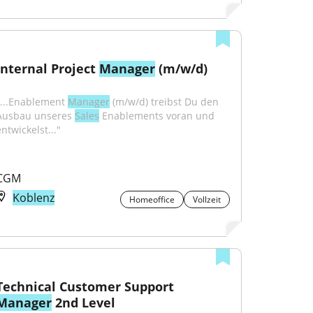
Internal Project 
Manager
 (m/w/d)
"...Enablement 
Manager
 (m/w/d) treibst Du den 
Ausbau unseres 
Sales
 Enablements voran und 
ntwickelst..."
CGM
Koblenz
Homeoffice
Vollzeit
Technical Customer Support 
Manager
 2nd Level