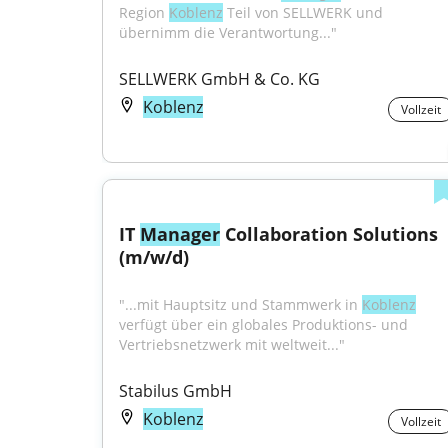
Region 
Koblenz
 Teil von SELLWERK und 
übernimm die Verantwortung..."
SELLWERK GmbH & Co. KG
Koblenz
Vollzeit
IT 
Manager
 Collaboration Solutions 
(m/w/d)
"...mit Hauptsitz und Stammwerk in 
Koblenz
verfügt über ein globales Produktions- und 
Vertriebsnetzwerk mit weltweit..."
Stabilus GmbH
Koblenz
Vollzeit