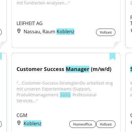
mit fundierten Analysen..."
LEIFHEIT AG
Nassau, Raum
Koblenz
Vollzeit
Customer Success 
Manager
 (m/w/d)
"...Customer-Success-StrategienDu arbeitest eng 
mit unseren Expertenteams (Support, 
Produktmanagement, 
Sales
, Professional 
s
Services..."
CGM
Koblenz
Homeoffice
Vollzeit