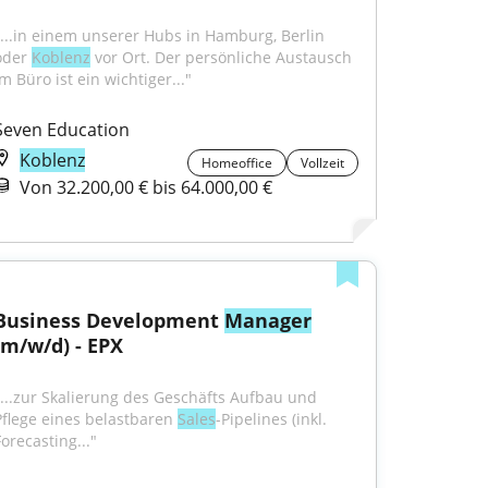
"...in einem unserer Hubs in Hamburg, Berlin 
oder 
Koblenz
 vor Ort. Der persönliche Austausch 
m Büro ist ein wichtiger..."
Seven Education
Koblenz
Homeoffice
Vollzeit
Von 32.200,00 € bis 64.000,00 €
Business Development 
Manager
(m/w/d) - EPX
"...zur Skalierung des Geschäfts Aufbau und 
Pflege eines belastbaren 
Sales
-Pipelines (inkl. 
orecasting..."