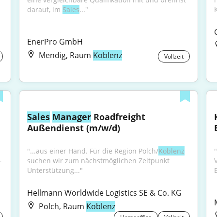
darauf, im 
Sales
..."
EnerPro GmbH
Mendig, Raum
Koblenz
Vollzeit
Sales
Manager
 Roadfreight 
Außendienst (m/w/d)
"...aus einer Hand. Für die Region Polch/
Koblenz
suchen wir zum nächstmöglichen Zeitpunkt 
 
Unterstützung..."
E
Hellmann Worldwide Logistics SE & Co. KG
Polch, Raum
Koblenz