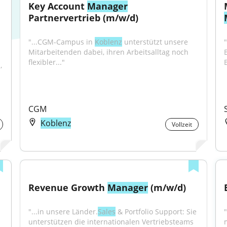
Key Account 
Manager
Partnervertrieb (m/w/d)
"...CGM-Campus in 
Koblenz
 unterstützt unsere 
Mitarbeitenden dabei, ihren Arbeitsalltag noch 
flexibler..."
 
CGM
Koblenz
Vollzeit
Revenue Growth 
Manager
 (m/w/d)
"...in unsere Länder.
Sales
 & Portfolio Support: Sie 
"
unterstützen die internationalen Vertriebsteams 