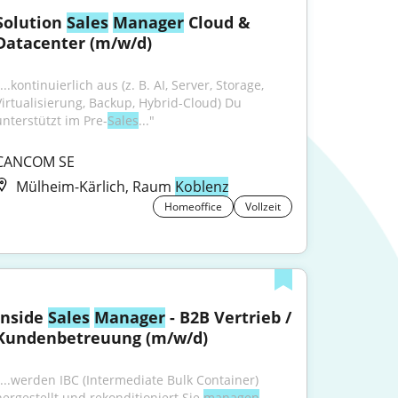
Solution 
Sales
Manager
 Cloud & 
Datacenter (m/w/d)
...kontinuierlich aus (z. B. AI, Server, Storage, 
Virtualisierung, Backup, Hybrid-Cloud) Du 
unterstützt im Pre-
Sales
..."
CANCOM SE
Mülheim-Kärlich, Raum
Koblenz
Homeoffice
Vollzeit
Inside 
Sales
Manager
 - B2B Vertrieb / 
Kundenbetreuung (m/w/d)
"...werden IBC (Intermediate Bulk Container) 
hergestellt und rekonditioniert.Sie 
managen