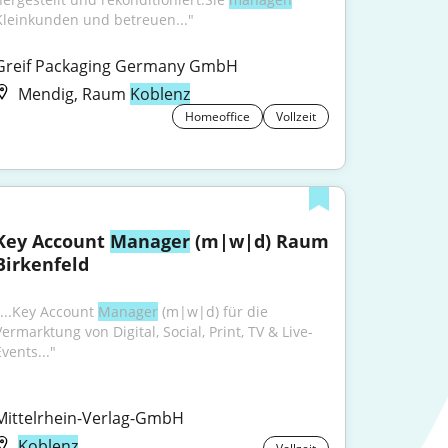
Kleinkunden und betreuen..."
Greif Packaging Germany GmbH
Mendig, Raum
Koblenz
Homeoffice
Vollzeit
Key Account 
Manager
 (m|w|d) Raum 
Birkenfeld
"...Key Account 
Manager
 (m|w|d) für die 
Vermarktung von Digital, Social, Print, TV & Live-
vents..."
Mittelrhein-Verlag-GmbH
Koblenz