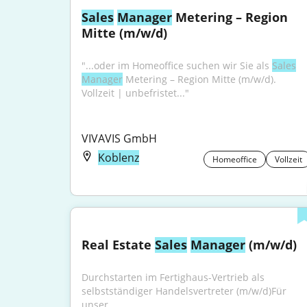
Sales
Manager
 Metering – Region 
Mitte (m/w/d)
"...oder im Homeoffice suchen wir Sie als 
Sales
Manager
 Metering – Region Mitte (m/w/d). 
Vollzeit | unbefristet..."
VIVAVIS GmbH
Koblenz
Homeoffice
Vollzeit
Real Estate 
Sales
Manager
 (m/w/d)
Durchstarten im Fertighaus-Vertrieb als 
selbstständiger Handelsvertreter (m/w/d)Für 
unser...