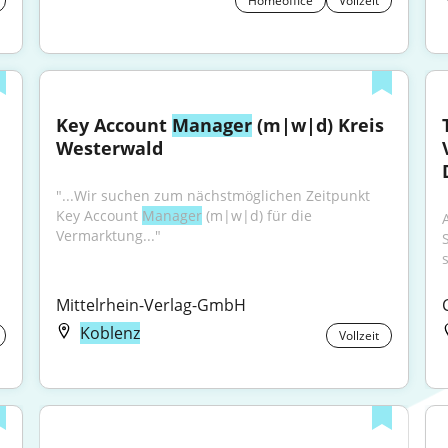
Homeoffice
Vollzeit
Key Account 
Manager
 (m|w|d) Kreis 
Westerwald
"...Wir suchen zum nächstmöglichen Zeitpunkt 
Key Account 
Manager
 (m|w|d) für die 
Vermarktung..."
s
Mittelrhein-Verlag-GmbH
Koblenz
Vollzeit