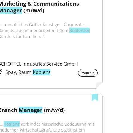
Marketing & Communications 
Manager
 (m/w/d)
"...monatliches GrillenSonstiges: Corporate 
Benefits, Zusammenarbeit mit dem 
Koblenzer
Bündnis für Familien..."
SCHOTTEL Industries Service GmbH
Spay, Raum
Koblenz
Vollzeit
Branch 
Manager
 (m/w/d)
...
Koblenz
 verbindet historische Bedeutung mit 
moderner Wirtschaftskraft. Die Stadt ist ein 