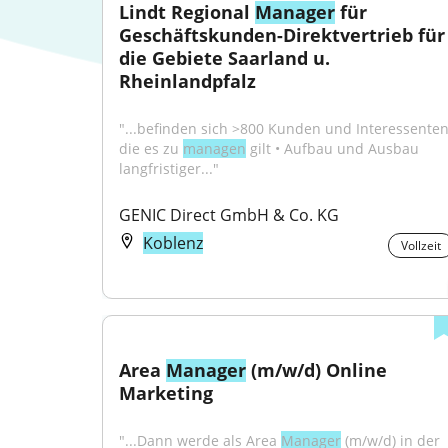
Lindt Regional 
Manager
 für 
Geschäftskunden-Direktvertrieb für 
die Gebiete Saarland u. 
Rheinlandpfalz
"...befinden sich >800 Kunden und Interessenten,
die es zu 
managen
 gilt • Aufbau und Ausbau 
langfristiger..."
GENIC Direct GmbH & Co. KG
Koblenz
Vollzeit
Area 
Manager
 (m/w/d) Online 
Marketing
"...Dann werde als Area 
Manager
 (m/w/d) in der 