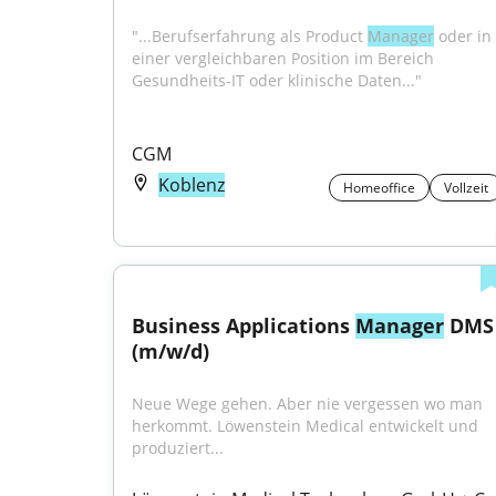
"...Berufserfahrung als Product 
Manager
 oder in 
einer vergleichbaren Position im Bereich 
Gesundheits-IT oder klinische Daten..."
CGM
Koblenz
Homeoffice
Vollzeit
Business Applications 
Manager
 DMS 
(m/w/d)
Neue Wege gehen. Aber nie vergessen wo man 
herkommt. Löwenstein Medical entwickelt und 
produziert...