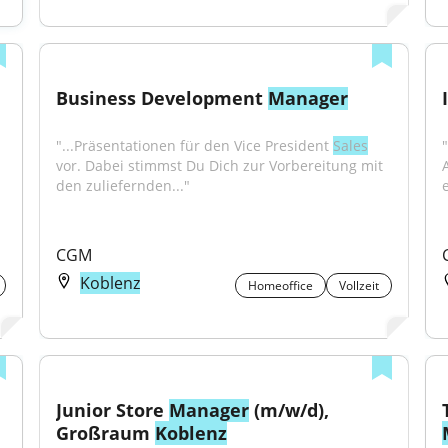
Business Development 
Manager
"...Präsentationen für den Vice President 
Sales
vor. Dabei stimmst Du Dich zur Vorbereitung mit 
den zuliefernden..."
e
CGM
Koblenz
Homeoffice
Vollzeit
Junior Store 
Manager
 (m/w/d), 
Großraum 
Koblenz