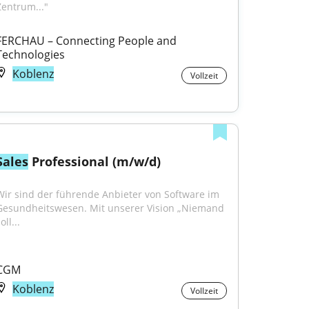
Zentrum..."
FERCHAU – Connecting People and 
Technologies
Koblenz
Vollzeit
Sales
 Professional (m/w/d)
Wir sind der führende Anbieter von Software im 
Gesundheitswesen. Mit unserer Vision „Niemand 
oll...
CGM
Koblenz
Vollzeit