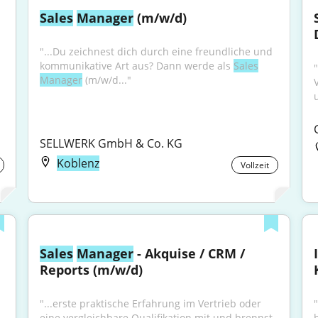
Sales
Manager
 (m/w/d)
"...Du zeichnest dich durch eine freundliche und 
kommunikative Art aus? Dann werde als 
Sales
"
Manager
 (m/w/d..."
SELLWERK GmbH & Co. KG
Koblenz
Vollzeit
Sales
Manager
 - Akquise / CRM / 
Reports (m/w/d)
"...erste praktische Erfahrung im Vertrieb oder 
eine vergleichbare Qualifikation mit und brennst 