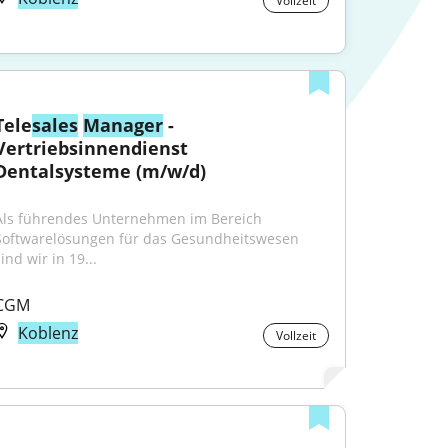
Vollzeit
Tele
sales
Manager
 - 
Vertriebsinnendienst 
Dentalsysteme (m/w/d)
Als führendes Unternehmen im Bereich 
Softwarelösungen für das Gesundheitswesen 
ind wir in 19...
CGM
Koblenz
Vollzeit