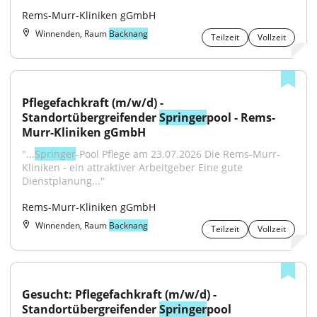
Rems-Murr-Kliniken gGmbH
Winnenden, Raum
Backnang
Teilzeit
Vollzeit
Pflegefachkraft (m/w/d) - 
Standortübergreifender 
Springer
pool - Rems-
Murr-Kliniken gGmbH
"...
Springer
-Pool Pflege am 23.07.2026 Die Rems-Murr-
Kliniken - ein attraktiver Arbeitgeber Eine gute 
Dienstplanung..."
Rems-Murr-Kliniken gGmbH
Winnenden, Raum
Backnang
Teilzeit
Vollzeit
Gesucht: Pflegefachkraft (m/w/d) - 
Standortübergreifender 
Springer
pool