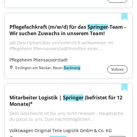
Pflegefachkraft (m/w/d) für das 
Springer
-Team - 
Wir suchen Zuwachs in unserem Team!
Job DescriptionÜber uns\nHerzlich willkommen im 
Pflegeheim Pliensauvorstadt!Inmitten einer...
Pflegeheim Pliensauvorstadt
Esslingen am Neckar, Raum
Backnang
Vollzeit
Mitarbeiter Logistik | 
Springer
 (befristet für 12 
Monate)*
Dein Geschlecht ist für uns nicht relevant - Hauptsache, 
du passt zu uns. Zum nächstmöglichen...
Volkswagen Original Teile Logistik GmbH & Co. KG