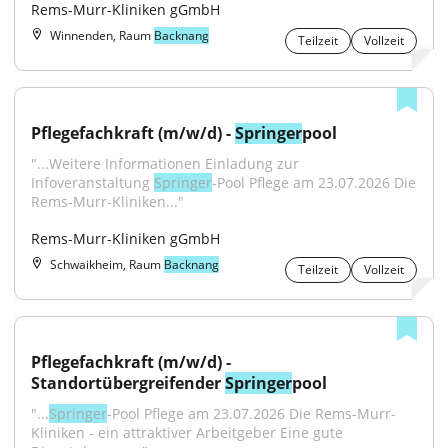
Rems-Murr-Kliniken gGmbH
Winnenden, Raum
Backnang
Teilzeit
Vollzeit
Pflegefachkraft (m/w/d) - 
Springer
pool
"...Weitere Informationen Einladung zur 
Infoveranstaltung 
Springer
-Pool Pflege am 23.07.2026 Die 
Rems-Murr-Kliniken..."
Rems-Murr-Kliniken gGmbH
Schwaikheim, Raum
Backnang
Teilzeit
Vollzeit
Pflegefachkraft (m/w/d) - 
Standortübergreifender 
Springer
pool
"...
Springer
-Pool Pflege am 23.07.2026 Die Rems-Murr-
Kliniken - ein attraktiver Arbeitgeber Eine gute 