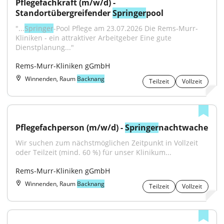
Pflegefachkraft (m/w/d) - 
Standortübergreifender 
Springer
pool
"...
Springer
-Pool Pflege am 23.07.2026 Die Rems-Murr-
Kliniken - ein attraktiver Arbeitgeber Eine gute 
Dienstplanung..."
Rems-Murr-Kliniken gGmbH
Winnenden, Raum
Backnang
Teilzeit
Vollzeit
Pflegefachperson (m/w/d) - 
Springer
nachtwache
Wir suchen zum nächstmöglichen Zeitpunkt in Vollzeit 
oder Teilzeit (mind. 60 %) für unser Klinikum...
Rems-Murr-Kliniken gGmbH
Winnenden, Raum
Backnang
Teilzeit
Vollzeit