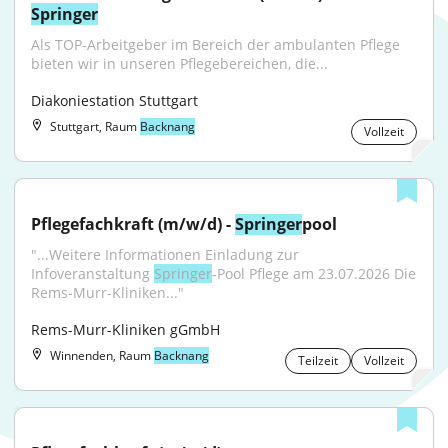
Springer
Als TOP-Arbeitgeber im Bereich der ambulanten Pflege 
bieten wir in unseren Pflegebereichen, die...
Diakoniestation Stuttgart
Stuttgart, Raum
Backnang
Vollzeit
Pflegefachkraft (m/w/d) - 
Springer
pool
"...Weitere Informationen Einladung zur 
Infoveranstaltung 
Springer
-Pool Pflege am 23.07.2026 Die 
Rems-Murr-Kliniken..."
Rems-Murr-Kliniken gGmbH
Winnenden, Raum
Backnang
Teilzeit
Vollzeit