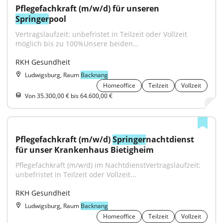
Pflegefachkraft (m/w/d) für unseren 
Springer
pool
Vertragslaufzeit: unbefristet in Teilzeit oder Vollzeit 
möglich bis zu 100%Unsere beiden...
RKH Gesundheit
Ludwigsburg, Raum
Backnang
Homeoffice
Teilzeit
Vollzeit
Von 35.300,00 € bis 64.600,00 €
Pflegefachkraft (m/w/d) 
Springer
nachtdienst 
für unser Krankenhaus Bietigheim
Pflegefachkraft (m/w/d) im NachtdienstVertragslaufzeit: 
unbefristet in Teilzeit oder Vollzeit...
RKH Gesundheit
Ludwigsburg, Raum
Backnang
Homeoffice
Teilzeit
Vollzeit