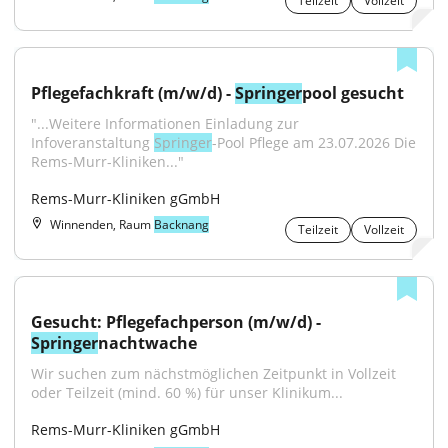
Teilzeit
Vollzeit
Pflegefachkraft (m/w/d) - 
Springer
pool gesucht
"...Weitere Informationen Einladung zur 
Infoveranstaltung 
Springer
-Pool Pflege am 23.07.2026 Die 
Rems-Murr-Kliniken..."
Rems-Murr-Kliniken gGmbH
Winnenden, Raum
Backnang
Teilzeit
Vollzeit
Gesucht: Pflegefachperson (m/w/d) - 
Springer
nachtwache
Wir suchen zum nächstmöglichen Zeitpunkt in Vollzeit 
oder Teilzeit (mind. 60 %) für unser Klinikum...
Rems-Murr-Kliniken gGmbH