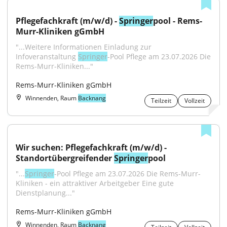
Pflegefachkraft (m/w/d) - 
Springer
pool - Rems-
Murr-Kliniken gGmbH
"...Weitere Informationen Einladung zur 
Infoveranstaltung 
Springer
-Pool Pflege am 23.07.2026 Die 
Rems-Murr-Kliniken..."
Rems-Murr-Kliniken gGmbH
Winnenden, Raum
Backnang
Teilzeit
Vollzeit
Wir suchen: Pflegefachkraft (m/w/d) - 
Standortübergreifender 
Springer
pool
"...
Springer
-Pool Pflege am 23.07.2026 Die Rems-Murr-
Kliniken - ein attraktiver Arbeitgeber Eine gute 
Dienstplanung..."
Rems-Murr-Kliniken gGmbH
Winnenden, Raum
Backnang