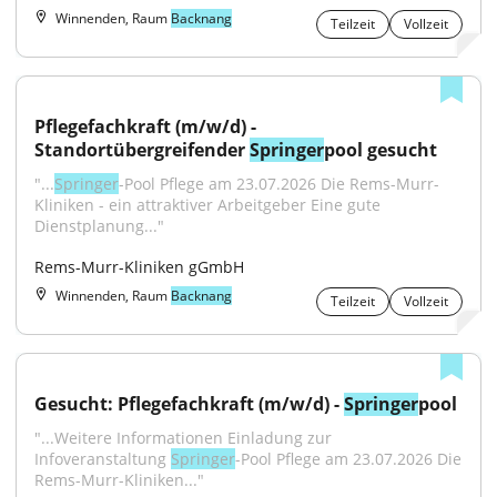
Winnenden, Raum
Backnang
Teilzeit
Vollzeit
Pflegefachkraft (m/w/d) - 
Standortübergreifender 
Springer
pool gesucht
"...
Springer
-Pool Pflege am 23.07.2026 Die Rems-Murr-
Kliniken - ein attraktiver Arbeitgeber Eine gute 
Dienstplanung..."
Rems-Murr-Kliniken gGmbH
Winnenden, Raum
Backnang
Teilzeit
Vollzeit
Gesucht: Pflegefachkraft (m/w/d) - 
Springer
pool
"...Weitere Informationen Einladung zur 
Infoveranstaltung 
Springer
-Pool Pflege am 23.07.2026 Die 
Rems-Murr-Kliniken..."