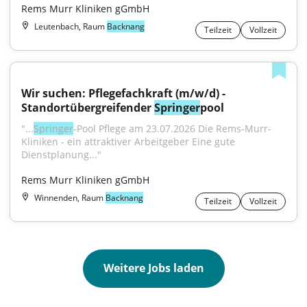
Rems Murr Kliniken gGmbH
Leutenbach, Raum
Backnang
Teilzeit
Vollzeit
Wir suchen: Pflegefachkraft (m/w/d) - 
Standortübergreifender 
Springer
pool
"...
Springer
-Pool Pflege am 23.07.2026 Die Rems-Murr-
Kliniken - ein attraktiver Arbeitgeber Eine gute 
Dienstplanung..."
Rems Murr Kliniken gGmbH
Winnenden, Raum
Backnang
Teilzeit
Vollzeit
Weitere Jobs laden