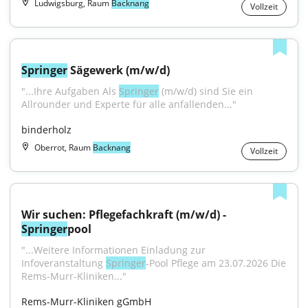
Ludwigsburg, Raum
Backnang
Vollzeit
Springer
 Sägewerk (m/w/d)
"...Ihre Aufgaben Als 
Springer
 (m/w/d) sind Sie ein 
Allrounder und Experte für alle anfallenden..."
binderholz
Oberrot, Raum
Backnang
Vollzeit
Wir suchen: Pflegefachkraft (m/w/d) - 
Springer
pool
"...Weitere Informationen Einladung zur 
Infoveranstaltung 
Springer
-Pool Pflege am 23.07.2026 Die 
Rems-Murr-Kliniken..."
Rems-Murr-Kliniken gGmbH