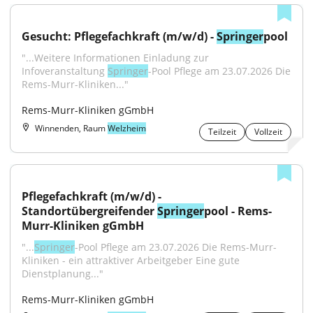
Gesucht: Pflegefachkraft (m/w/d) - 
Springer
pool
"...Weitere Informationen Einladung zur 
Infoveranstaltung 
Springer
-Pool Pflege am 23.07.2026 Die 
Rems-Murr-Kliniken..."
Rems-Murr-Kliniken gGmbH
Winnenden, Raum
Welzheim
Teilzeit
Vollzeit
Pflegefachkraft (m/w/d) - 
Standortübergreifender 
Springer
pool - Rems-
Murr-Kliniken gGmbH
"...
Springer
-Pool Pflege am 23.07.2026 Die Rems-Murr-
Kliniken - ein attraktiver Arbeitgeber Eine gute 
Dienstplanung..."
Rems-Murr-Kliniken gGmbH