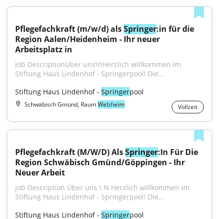
Pflegefachkraft (m/w/d) als 
Springer
:in für die 
Region Aalen/Heidenheim - Ihr neuer 
Arbeitsplatz in
Job DescriptionÜber uns\nHerzlich willkommen im 
Stiftung Haus Lindenhof - Springerpool! Die...
Stiftung Haus Lindenhof - 
Springer
pool
Schwäbisch Gmünd, Raum
Welzheim
Vollzeit
Pflegefachkraft (M/W/D) Als 
Springer
:In Für Die 
Region Schwäbisch Gmünd/Göppingen - Ihr 
Neuer Arbeit
Job Description Über uns \ N Herzlich willkommen im 
Stiftung Haus Lindenhof - Springerpool! Die...
Stiftung Haus Lindenhof - 
Springer
pool