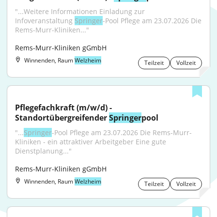
"...Weitere Informationen Einladung zur 
Infoveranstaltung 
Springer
-Pool Pflege am 23.07.2026 Die 
Rems-Murr-Kliniken..."
Rems-Murr-Kliniken gGmbH
Winnenden, Raum
Welzheim
Teilzeit
Vollzeit
Pflegefachkraft (m/w/d) - 
Standortübergreifender 
Springer
pool
"...
Springer
-Pool Pflege am 23.07.2026 Die Rems-Murr-
Kliniken - ein attraktiver Arbeitgeber Eine gute 
Dienstplanung..."
Rems-Murr-Kliniken gGmbH
Winnenden, Raum
Welzheim
Teilzeit
Vollzeit