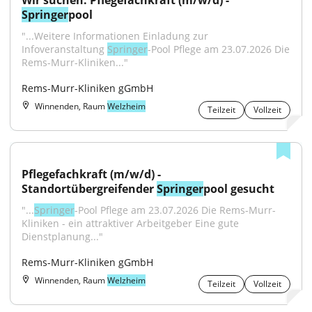
Wir suchen: Pflegefachkraft (m/w/d) - 
Springer
pool
"...Weitere Informationen Einladung zur 
Infoveranstaltung 
Springer
-Pool Pflege am 23.07.2026 Die 
Rems-Murr-Kliniken..."
Rems-Murr-Kliniken gGmbH
Winnenden, Raum
Welzheim
Teilzeit
Vollzeit
Pflegefachkraft (m/w/d) - 
Standortübergreifender 
Springer
pool gesucht
"...
Springer
-Pool Pflege am 23.07.2026 Die Rems-Murr-
Kliniken - ein attraktiver Arbeitgeber Eine gute 
Dienstplanung..."
Rems-Murr-Kliniken gGmbH
Winnenden, Raum
Welzheim
Teilzeit
Vollzeit