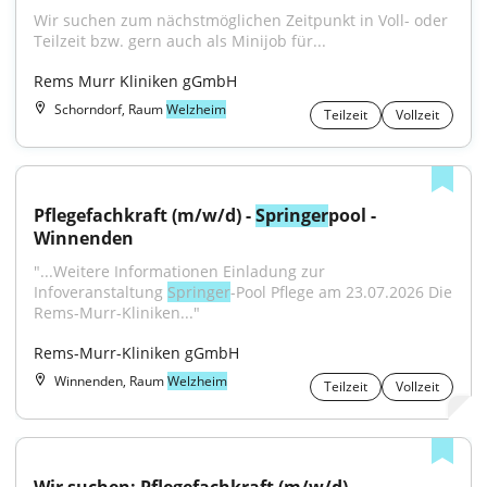
Wir suchen zum nächstmöglichen Zeitpunkt in Voll- oder 
Teilzeit bzw. gern auch als Minijob für...
Rems Murr Kliniken gGmbH
Schorndorf, Raum
Welzheim
Teilzeit
Vollzeit
Pflegefachkraft (m/w/d) - 
Springer
pool - 
Winnenden
"...Weitere Informationen Einladung zur 
Infoveranstaltung 
Springer
-Pool Pflege am 23.07.2026 Die 
Rems-Murr-Kliniken..."
Rems-Murr-Kliniken gGmbH
Winnenden, Raum
Welzheim
Teilzeit
Vollzeit