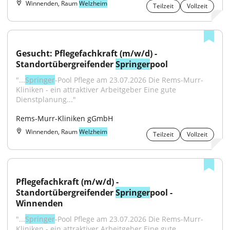
Winnenden, Raum
Welzheim
Teilzeit
Vollzeit
Gesucht: Pflegefachkraft (m/w/d) - 
Standortübergreifender 
Springer
pool
"...
Springer
-Pool Pflege am 23.07.2026 Die Rems-Murr-
Kliniken - ein attraktiver Arbeitgeber Eine gute 
Dienstplanung..."
Rems-Murr-Kliniken gGmbH
Winnenden, Raum
Welzheim
Teilzeit
Vollzeit
Pflegefachkraft (m/w/d) - 
Standortübergreifender 
Springer
pool - 
Winnenden
"...
Springer
-Pool Pflege am 23.07.2026 Die Rems-Murr-
Kliniken - ein attraktiver Arbeitgeber Eine gute 