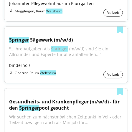
Johanniter-Pflegewohnhaus im Pfarrgarten
Mögglingen, Raum
Welzheim
Vollzeit
Springer
 Sägewerk (m/w/d)
"...Ihre Aufgaben Als 
Springer
 (m/w/d) sind Sie ein 
Allrounder und Experte für alle anfallenden..."
binderholz
Oberrot, Raum
Welzheim
Vollzeit
Gesundheits- und Krankenpfleger (m/w/d) - für 
den 
Springer
pool gesucht
Wir suchen zum nächstmöglichen Zeitpunkt in Voll- oder 
Teilzeit bzw. gern auch als Minijob für...