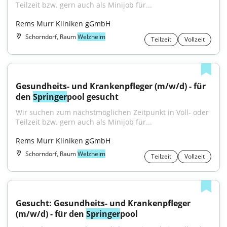
Teilzeit bzw. gern auch als Minijob für...
Rems Murr Kliniken gGmbH
Schorndorf, Raum
Welzheim
Teilzeit
Vollzeit
Gesundheits- und Krankenpfleger (m/w/d) - für 
den 
Springer
pool gesucht
Wir suchen zum nächstmöglichen Zeitpunkt in Voll- oder 
Teilzeit bzw. gern auch als Minijob für...
Rems Murr Kliniken gGmbH
Schorndorf, Raum
Welzheim
Teilzeit
Vollzeit
Gesucht: Gesundheits- und Krankenpfleger 
(m/w/d) - für den 
Springer
pool