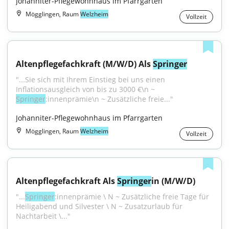
Johanniter-Pflegewohnhaus im Pfarrgarten
Mögglingen, Raum
Welzheim
Vollzeit
Altenpflegefachkraft (M/W/D) Als 
Springer
"...Sie sich mit Ihrem Einstieg bei uns einen 
Inflationsausgleich von bis zu 3000 €\n ~ 
Springer
:innenprämie\n ~ Zusätzliche freie..."
Johanniter-Pflegewohnhaus im Pfarrgarten
Mögglingen, Raum
Welzheim
Vollzeit
Altenpflegefachkraft Als 
Springer
in (M/W/D)
"...
Springer
:innenprämie \ N ~ Zusätzliche freie Tage für 
Heiligabend und Silvester \ N ~ Zusatzurlaub für 
Nachtarbeit \..."