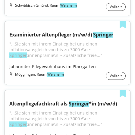
Schwäbisch Gmünd, Raum
Welzheim
Vollzeit
Examinierter Altenpfleger (m/w/d) 
Springer
"...Sie sich mit Ihrem Einstieg bei uns einen 
Inflationsausgleich von bis zu 3000 €\n ~ 
Springer
:innenprämie\n ~ Zusätzliche freie..."
Johanniter-Pflegewohnhaus im Pfarrgarten
Mögglingen, Raum
Welzheim
Vollzeit
Altenpflegefachkraft als 
Springer
*in (m/w/d)
"...Sie sich mit Ihrem Einstieg bei uns einen 
Inflationsausgleich von bis zu 3000 €\n ~ 
Springer
:innenprämie\n ~ Zusätzliche freie..."