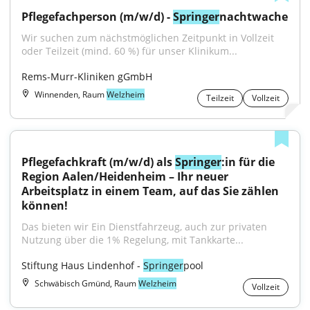
Pflegefachperson (m/w/d) - 
Springer
nachtwache
Wir suchen zum nächstmöglichen Zeitpunkt in Vollzeit 
oder Teilzeit (mind. 60 %) für unser Klinikum...
Rems-Murr-Kliniken gGmbH
Winnenden, Raum
Welzheim
Teilzeit
Vollzeit
Pflegefachkraft (m/w/d) als 
Springer
:in für die 
Region Aalen/Heidenheim – Ihr neuer 
Arbeitsplatz in einem Team, auf das Sie zählen 
können!
Das bieten wir Ein Dienstfahrzeug, auch zur privaten 
Nutzung über die 1% Regelung, mit Tankkarte...
Stiftung Haus Lindenhof - 
Springer
pool
Schwäbisch Gmünd, Raum
Welzheim
Vollzeit