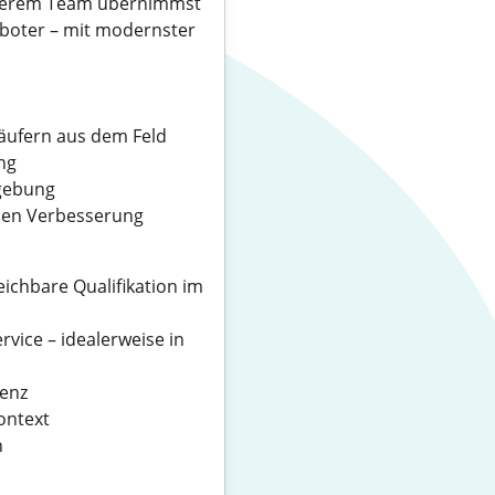
unserem Team übernimmst
boter – mit modernster
äufern aus dem Feld
ng
mgebung
chen Verbesserung
eichbare Qualifikation im
vice – idealerweise in
enz
ontext
n