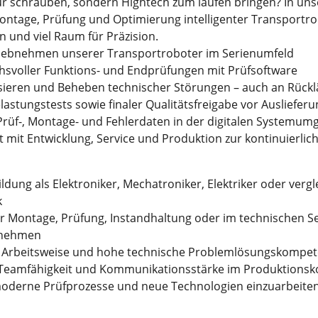
 nur schrauben, sondern Hightech zum laufen bringen? In 
ntage, Prüfung und Optimierung intelligenter Transportro
n und viel Raum für Präzision.
iebnehmen unserer Transportroboter im Serienumfeld
svoller Funktions- und Endprüfungen mit Prüfsoftware
sieren und Beheben technischer Störungen – auch an Rückl
astungstests sowie finaler Qualitätsfreigabe vor Auslieferu
Prüf-, Montage- und Fehlerdaten in der digitalen Systemu
mit Entwicklung, Service und Produktion zur kontinuierli
dung als Elektroniker, Mechatroniker, Elektriker oder vergl
k
r Montage, Prüfung, Instandhaltung oder im technischen Ser
rnehmen
e Arbeitsweise und hohe technische Problemlösungskompet
Teamfähigkeit und Kommunikationsstärke im Produktionsk
 moderne Prüfprozesse und neue Technologien einzuarbeite