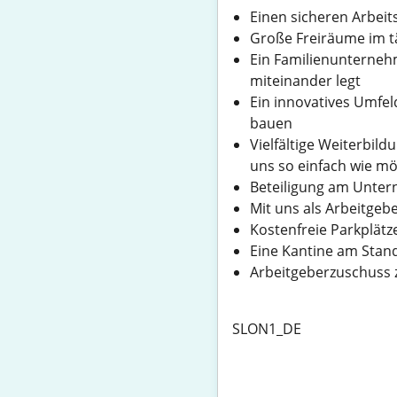
Einen sicheren Arbei
Große Freiräume im tä
Ein Familienunterneh
miteinander legt
Ein innovatives Umfe
bauen
Vielfältige Weiterbil
uns so einfach wie mö
Beteiligung am Untern
Mit uns als Arbeitgeb
Kostenfreie Parkplät
Eine Kantine am Stando
Arbeitgeberzuschuss 
SLON1_DE