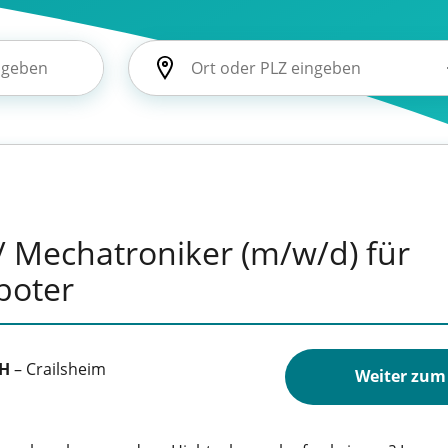
/ Mechatroniker (m/w/d) für
boter
bH
–
Crailsheim
Weiter zum