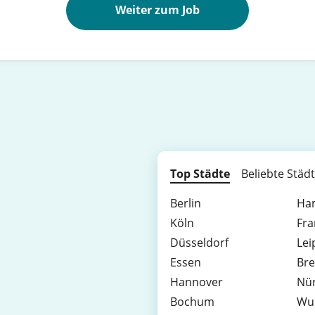
Weiter zum Job
Top Städte
Beliebte Städ
Berlin
Ha
Köln
Fra
Düsseldorf
Lei
Essen
Br
Hannover
Nü
Bochum
Wu