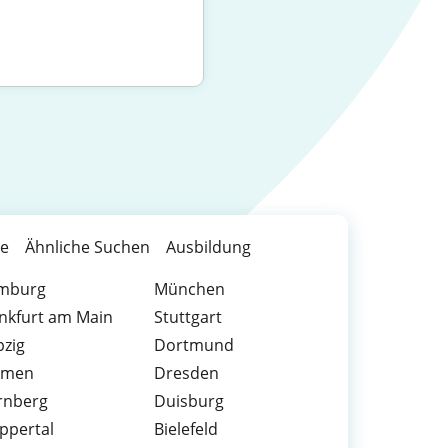
te
Ähnliche Suchen
Ausbildung
mburg
München
nkfurt am Main
Stuttgart
pzig
Dortmund
emen
Dresden
rnberg
Duisburg
ppertal
Bielefeld