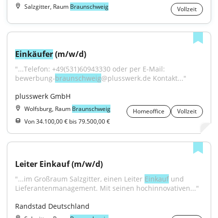
Salzgitter, Raum
Braunschweig
Vollzeit
Einkäufer
 (m/w/d)
"...Telefon: +49(531)60943330 oder per E-Mail: 
bewerbung-
braunschweig
@plusswerk.de Kontakt..."
plusswerk GmbH
Wolfsburg, Raum
Braunschweig
Homeoffice
Vollzeit
Von 34.100,00 € bis 79.500,00 €
Leiter Einkauf (m/w/d)
"...im Großraum Salzgitter, einen Leiter 
Einkauf
 und 
Lieferantenmanagement. Mit seinen hochinnovativen..."
Randstad Deutschland