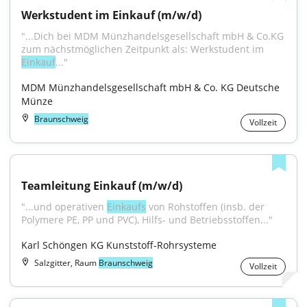
Werkstudent im Einkauf (m/w/d)
"...Dich bei MDM Münzhandelsgesellschaft mbH & Co.KG 
zum nächstmöglichen Zeitpunkt als: Werkstudent im 
Einkauf
..."
MDM Münzhandelsgesellschaft mbH & Co. KG Deutsche 
Münze
Braunschweig
Vollzeit
Teamleitung Einkauf (m/w/d)
"...und operativen 
Einkaufs
 von Rohstoffen (insb. der 
Polymere PE, PP und PVC), Hilfs- und Betriebsstoffen..."
Karl Schöngen KG Kunststoff-Rohrsysteme
Salzgitter, Raum
Braunschweig
Vollzeit