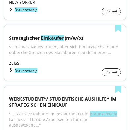
NEW YORKER
Braunschweig
Vollzeit
Strategischer 
Einkäufer
 (m/w/x)
Sich etwas Neues trauen, über sich hinauswachsen und 
dabei die Grenzen des Machbaren neu deﬁnieren....
ZEISS
Braunschweig
Vollzeit
WERKSTUDENT*/ STUDENTISCHE AUSHILFE* IM 
STRATEGISCHEN EINKAUF
"...Exklusive Rabatte im Restaurant OX in 
Braunschweig
Fairness. - Flexible Arbeitszeiten für eine 
ausgewogene..."