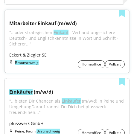
Mitarbeiter Einkauf (m/w/d)
"...oder strategischen 
Einkauf
 - Verhandlungssichere 
Deutsch- und Englischkenntnisse in Wort und Schrift - 
Sicherer..."
Eckert & Ziegler SE
Braunschweig
Homeoffice
Vollzeit
Einkäufer
 (m/w/d)
"...bieten Dir Chancen als 
Einkäufer
 (m/w/d) in Peine und 
UmgebungDarauf kannst Du Dich bei plusswerk 
freuen:Einen..."
plusswerk GmbH
Peine, Raum
Braunschweig
Homeoffice
Vollzeit