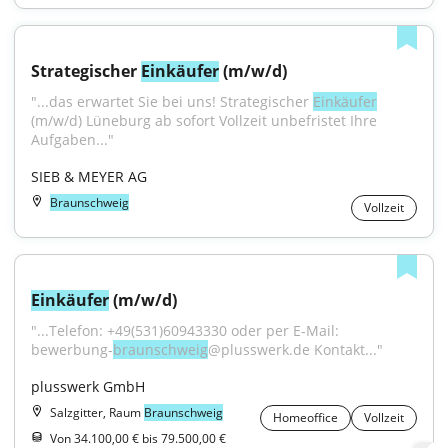
Strategischer 
Einkäufer
 (m/w/d)
"...das erwartet Sie bei uns! Strategischer 
Einkäufer
(m/w/d) Lüneburg ab sofort Vollzeit unbefristet Ihre 
Aufgaben..."
SIEB & MEYER AG
Braunschweig
Vollzeit
Einkäufer
 (m/w/d)
"...Telefon: +49(531)60943330 oder per E-Mail: 
bewerbung-
braunschweig
@plusswerk.de Kontakt..."
plusswerk GmbH
Salzgitter, Raum
Braunschweig
Homeoffice
Vollzeit
Von 34.100,00 € bis 79.500,00 €