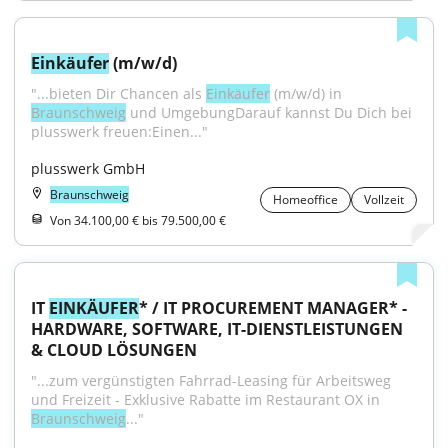
Einkäufer
 (m/w/d)
"...bieten Dir Chancen als 
Einkäufer
 (m/w/d) in 
Braunschweig
 und UmgebungDarauf kannst Du Dich bei 
plusswerk freuen:Einen..."
plusswerk GmbH
Braunschweig
Homeoffice
Vollzeit
Von 34.100,00 € bis 79.500,00 €
IT 
EINKÄUFER
* / IT PROCUREMENT MANAGER* - 
HARDWARE, SOFTWARE, IT-DIENSTLEISTUNGEN 
& CLOUD LÖSUNGEN
"...zum vergünstigten Fahrrad-Leasing für Arbeitsweg 
und Freizeit - Exklusive Rabatte im Restaurant OX in 
Braunschweig
..."