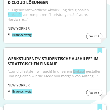
& CLOUD LÖSUNGEN
"...Eigenverantwortliche Abwicklung des globalen 
Einkaufs
 von komplexen IT-Leistungen, Software, 
Hardware..."
NEW YORKER
Braunschweig
Vollzeit
WERKSTUDENT*/ STUDENTISCHE AUSHILFE* IM 
STRATEGISCHEN EINKAUF
"...und Lifestyle – wir auch! In unserem 
Einkauf
 gestalten 
und begleiten wir die Mode von morgen von Anfang..."
NEW YORKER
Braunschweig
Vollzeit