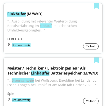
Einkäufer
 (M/W/D)
"...Ausbildung mit relevanter Weiterbildung 
Berufserfahrung im 
Einkauf
 im technischen 
UmfeldAusgeprägtes..."
FERCHAU
Braunschweig
Teilzeit
Meister / Techniker / Elektroingenieur Als 
Technischer 
Einkäufer
 Batteriespeicher (M/W/D)
"...
Braunschweig
 bei Wolfsburg, Ergolding bei Landshut, 
Essen, Langen bei Frankfurt am Main (ab Herbst 2026..."
Spie
Braunschweig
Vollzeit