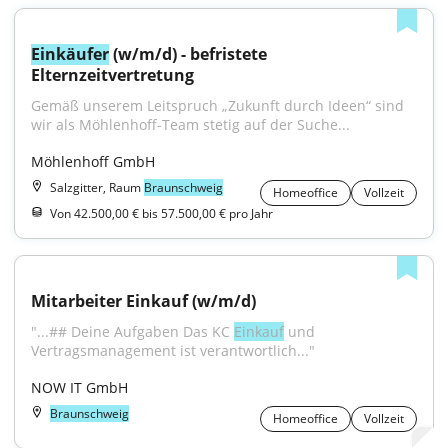
Einkäufer
 (w/m/d) - befristete 
Elternzeitvertretung
Gemäß unserem Leitspruch „Zukunft durch Ideen“ sind 
wir als Möhlenhoff-Team stetig auf der Suche...
Möhlenhoff GmbH
Salzgitter, Raum
Braunschweig
Homeoffice
Vollzeit
Von 42.500,00 € bis 57.500,00 € pro Jahr
Mitarbeiter Einkauf (w/m/d)
"...## Deine Aufgaben Das KC 
Einkauf
 und 
Vertragsmanagement ist verantwortlich..."
NOW IT GmbH
Braunschweig
Homeoffice
Vollzeit