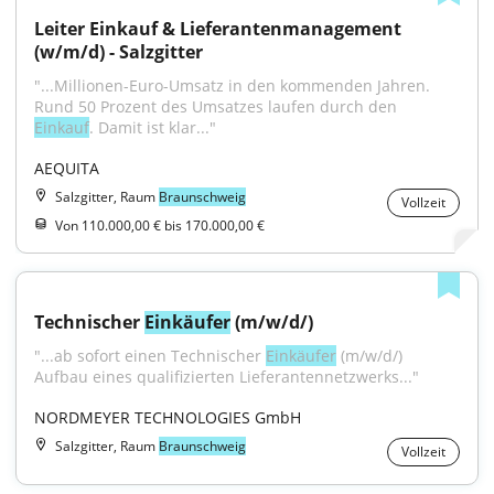
Leiter Einkauf & Lieferantenmanagement 
(w/m/d) - Salzgitter
"...Millionen-Euro-Umsatz in den kommenden Jahren. 
Rund 50 Prozent des Umsatzes laufen durch den 
Einkauf
. Damit ist klar..."
AEQUITA
Salzgitter, Raum
Braunschweig
Vollzeit
Von 110.000,00 € bis 170.000,00 €
Technischer 
Einkäufer
 (m/w/d/)
"...ab sofort einen Technischer 
Einkäufer
 (m/w/d/) 
Aufbau eines qualifizierten Lieferantennetzwerks..."
NORDMEYER TECHNOLOGIES GmbH
Salzgitter, Raum
Braunschweig
Vollzeit