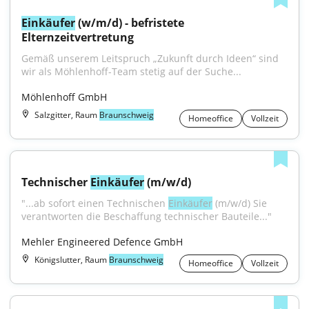
Einkäufer
 (w/m/d) - befristete 
Elternzeitvertretung
Gemäß unserem Leitspruch „Zukunft durch Ideen“ sind 
wir als Möhlenhoff-Team stetig auf der Suche...
Möhlenhoff GmbH
Salzgitter, Raum
Braunschweig
Homeoffice
Vollzeit
Technischer 
Einkäufer
 (m/w/d)
"...ab sofort einen Technischen 
Einkäufer
 (m/w/d) Sie 
verantworten die Beschaffung technischer Bau­teile..."
Mehler Engineered Defence GmbH
Königslutter, Raum
Braunschweig
Homeoffice
Vollzeit