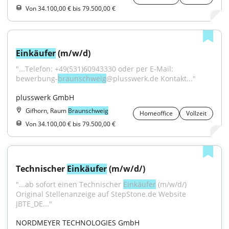
Von 34.100,00 € bis 79.500,00 €
Einkäufer
 (m/w/d)
"...Telefon: +49(531)60943330 oder per E-Mail: 
bewerbung-
braunschweig
@plusswerk.de Kontakt..."
plusswerk GmbH
Gifhorn, Raum
Braunschweig
Homeoffice
Vollzeit
Von 34.100,00 € bis 79.500,00 €
Technischer 
Einkäufer
 (m/w/d/)
"...ab sofort einen Technischer 
Einkäufer
 (m/w/d/) 
Original Stellenanzeige auf StepStone.de Website 
JBTE_DE..."
NORDMEYER TECHNOLOGIES GmbH