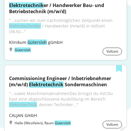
Elektrotechnik
er / Handwerker Bau- und 
Betriebstechnik (m/w/d)
"...suchen wir zum nächstmöglichen Zeitpunkt einen 
Elektrotechniker
 / Handwerker (m/w/d) in Vollzeit 
(38,50..."
Klinikum 
Gütersloh
 gGmbH
Gütersloh
Vollzeit
Commissioning Engineer / Inbetriebnehmer 
(m/w/d) 
Elektrotechnik
 Sondermaschinen
"...sowie MaschinenabnahmenDas bringst du mit:Du 
hast eine abgeschlossene Ausbildung im Bereich 
Elektrotechnik
, deinen Techniker..."
CALJAN GmbH
Halle (Westfalen), Raum
Gütersloh
Vollzeit