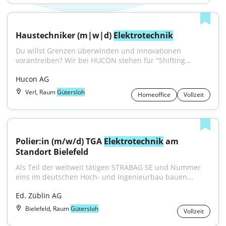
Haustechniker (m|w|d) 
Elektrotechnik
Du willst Grenzen überwinden und Innovationen 
vorantreiben? Wir bei HUCON stehen für "Shifting...
Hucon AG
Verl, Raum
Gütersloh
Homeoffice
Vollzeit
Polier:in (m/w/d) TGA 
Elektrotechnik
 am 
Standort Bielefeld
Als Teil der weltweit tätigen STRABAG SE und Nummer 
eins im deutschen Hoch- und Ingenieurbau bauen...
Ed. Züblin AG
Bielefeld, Raum
Gütersloh
Vollzeit