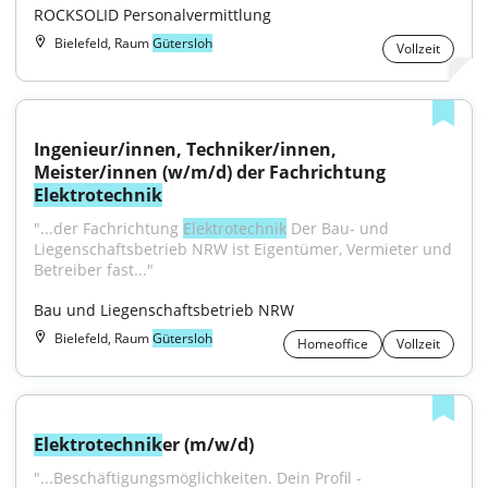
ROCKSOLID Personalvermittlung
Bielefeld, Raum
Gütersloh
Vollzeit
Ingenieur/innen, Techniker/innen, 
Meister/innen (w/m/d) der Fachrichtung 
Elektrotechnik
"...der Fachrichtung 
Elektrotechnik
 Der Bau- und 
Liegenschaftsbetrieb NRW ist Eigentümer, Vermieter und 
Betreiber fast..."
Bau und Liegenschaftsbetrieb NRW
Bielefeld, Raum
Gütersloh
Homeoffice
Vollzeit
Elektrotechnik
er (m/w/d)
"...Beschäftigungsmöglichkeiten. Dein Profil - 