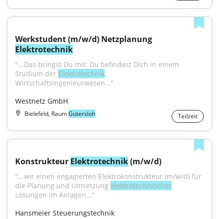
Werkstudent (m/w/d) Netzplanung 
Elektrotechnik
"...Das bringst Du mit: Du befindest Dich in einem 
Studium der 
Elektrotechnik
, 
Wirtschaftsingenieurwesen..."
Westnetz GmbH
Bielefeld, Raum
Gütersloh
Teilzeit
Konstrukteur 
Elektrotechnik
 (m/w/d)
"...wir einen engagierten Elektrokonstrukteur (m/w/d) für 
die Planung und Umsetzung 
elektrotechnischer
Lösungen im Anlagen..."
Hansmeier Steuerungstechnik