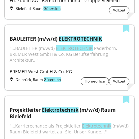
Ed. Züblin AG - Bereich Dortmund - Gruppe Bielefeld
Bielefeld, Raum
Gütersloh
Vollzeit
BAULEITER (m/w/d) 
ELEKTROTECHNIK
"...BAULEITER (m/w/d) 
ELEKTROTECHNIK
 Paderborn, 
BREMER West GmbH & Co. KG Berufserfahrung 
Architektur..."
BREMER West GmbH & Co. KG
Delbrück, Raum
Gütersloh
Homeoffice
Vollzeit
Projektleiter 
Elektrotechnik
 (m/w/d) Raum 
Bielefeld
"...Karrierechance als Projektleiter 
Elektrotechnik
 (m/w/d) 
Raum Bielefeld wartet auf Sie! Unser Kunde..."