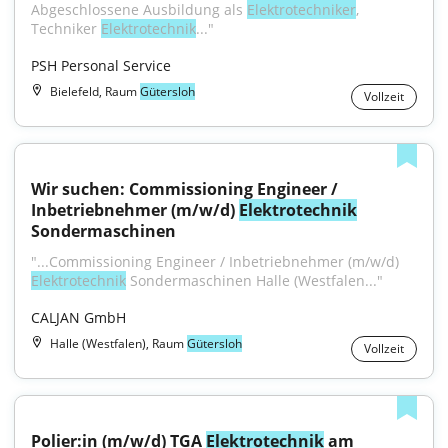
Abgeschlossene Ausbildung als 
Elektrotechniker
, 
Techniker 
Elektrotechnik
..."
PSH Personal Service
Bielefeld, Raum
Gütersloh
Vollzeit
Wir suchen: Commissioning Engineer / 
Inbetriebnehmer (m/w/d) 
Elektrotechnik
Sondermaschinen
"...Commissioning Engineer / Inbetriebnehmer (m/w/d) 
Elektrotechnik
 Sondermaschinen Halle (Westfalen..."
CALJAN GmbH
Halle (Westfalen), Raum
Gütersloh
Vollzeit
Polier:in (m/w/d) TGA 
Elektrotechnik
 am 