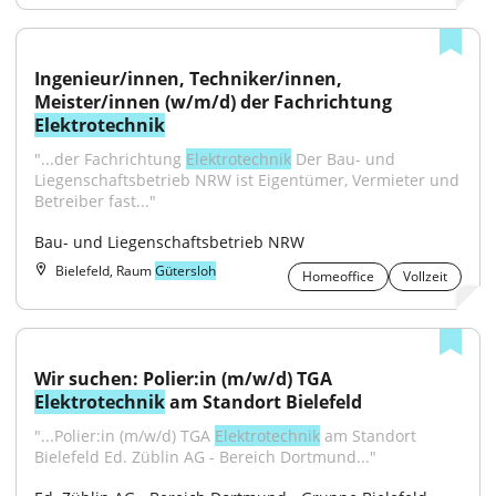
Ingenieur/innen, Techniker/innen, 
Meister/innen (w/m/d) der Fachrichtung 
Elektrotechnik
"...der Fachrichtung 
Elektrotechnik
 Der Bau- und 
Liegenschaftsbetrieb NRW ist Eigentümer, Vermieter und 
Betreiber fast..."
Bau- und Liegenschaftsbetrieb NRW
Bielefeld, Raum
Gütersloh
Homeoffice
Vollzeit
Wir suchen: Polier:in (m/w/d) TGA 
Elektrotechnik
 am Standort Bielefeld
"...Polier:in (m/w/d) TGA 
Elektrotechnik
 am Standort 
Bielefeld Ed. Züblin AG - Bereich Dortmund..."