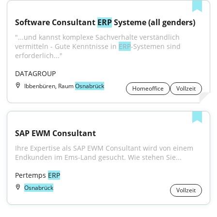
Software Consultant 
ERP
 Systeme (all genders)
"...und kannst komplexe Sachverhalte verständlich 
vermitteln - Gute Kenntnisse in 
ERP
-Systemen sind 
erforderlich..."
DATAGROUP
Ibbenbüren, Raum
Osnabrück
Homeoffice
Vollzeit
SAP EWM Consultant
Ihre Expertise als SAP EWM Consultant wird von einem 
Endkunden im Ems-Land gesucht. Wie stehen Sie...
Pertemps 
ERP
Osnabrück
Vollzeit