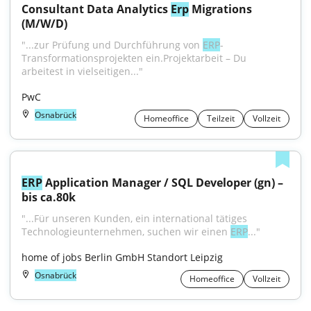
Consultant Data Analytics 
Erp
 Migrations 
(M/W/D)
"...zur Prüfung und Durchführung von 
ERP
-
Transformationsprojekten ein.Projektarbeit – Du 
arbeitest in vielseitigen..."
PwC
Osnabrück
Homeoffice
Teilzeit
Vollzeit
ERP
 Application Manager / SQL Developer (gn) – 
bis ca.80k
"...Für unseren Kunden, ein international tätiges 
Technologieunternehmen, suchen wir einen 
ERP
..."
home of jobs Berlin GmbH Standort Leipzig
Osnabrück
Homeoffice
Vollzeit