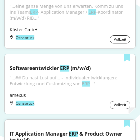
"...eine ganze Menge von uns erwarten. Komm zu uns 
ins Team!
ERP
- Application Manager / 
ERP
-Koordinator 
(m/w/d) RIB..."
Köster GmbH
Osnabrück
Vollzeit
Softwareentwickler 
ERP
 (m/w/d)
"...## Du hast Lust auf... - Individualentwicklungen: 
Entwicklung und Customizing von 
ERP
..."
amexus
Osnabrück
Vollzeit
IT Application Manager 
ERP
 & Product Owner 