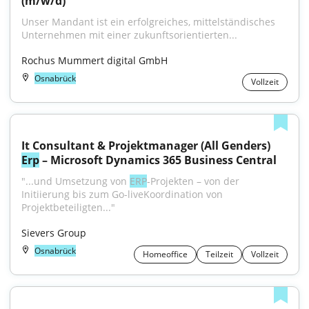
(m/w/d)
Unser Mandant ist ein erfolgreiches, mittelständisches 
Unternehmen mit einer zukunftsorientierten...
Rochus Mummert digital GmbH
Osnabrück
Vollzeit
It Consultant & Projektmanager (All Genders) 
Erp
 – Microsoft Dynamics 365 Business Central
"...und Umsetzung von 
ERP
‑Projekten – von der 
Initiierung bis zum Go-liveKoordination von 
Projektbeteiligten..."
Sievers Group
Osnabrück
Homeoffice
Teilzeit
Vollzeit