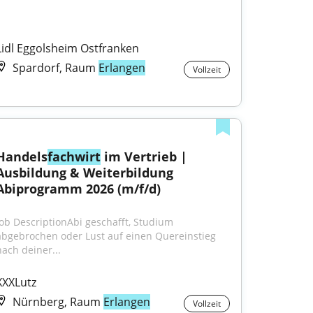
Lidl Eggolsheim Ostfranken
Spardorf, Raum
Erlangen
Vollzeit
Handels
fachwirt
 im Vertrieb | 
Ausbildung & Weiterbildung 
Abiprogramm 2026 (m/f/d)
Job DescriptionAbi geschafft, Studium 
abgebrochen oder Lust auf einen Quereinstieg 
nach deiner...
XXXLutz
Nürnberg, Raum
Erlangen
Vollzeit