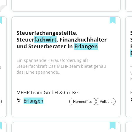
Steuerfachangestellte, 
Steuer
fachwirt
, Finanzbuchhalter 
und Steuerberater in 
Erlangen
Ein spannende Herausforderung als 
Steuerfachkraft Das MEHR.team bietet genau 
 
das! Eine spannende...
MEHR.team GmbH & Co. KG
Erlangen
Homeoffice
Vollzeit