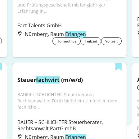
und Prüfungsgesellschaft mit langjähriger 
Erfahrung in...
Fact Talents GmbH
Nürnberg, Raum
Erlangen
Homeoffice
Teilzeit
Vollzeit
Steuer
fachwirt
 (m/w/d)
BAUER + SCHLICHTER, Steuerberater, 
Rechtsanwalt in Fürth bietet ein Umfeld, in dem 
fachliche...
BAUER + SCHLICHTER Steuerberater, 
Rechtsanwalt PartG mbB
Nürnberg, Raum
Erlangen