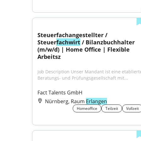
Steuerfachangestellter / 
Steuer
fachwirt
 / Bilanzbuchhalter 
(m/w/d) | Home Office | Flexible 
Arbeitsz
Job Description Unser Mandant ist eine etablierte
Beratungs- und Prüfungsgesellschaft mit...
Fact Talents GmbH
Nürnberg, Raum
Erlangen
Homeoffice
Teilzeit
Vollzeit