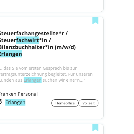
Steuerfachangestellte*r / 
Steuer
fachwirt
*in / 
Bilanzbuchhalter*in (m/w/d) 
Erlangen
"...das Sie vom ersten Gespräch bis zur 
Vertragsunterzeichnung begleitet. Für unseren 
Kunden aus 
Erlangen
 suchen wir eine*n..."
Franken Personal
Erlangen
Homeoffice
Vollzeit