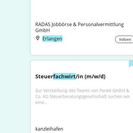
RADAS Jobbörse & Personalvermittlung 
GmbH
Erlangen
Vollzeit
Steuer
fachwirt
/in (m/w/d)
Zur Verstärkung des Teams von Panek GmbH & 
Co. KG Steuerberatungsgesellschaft suchen wir 
eine...
kanzleihafen