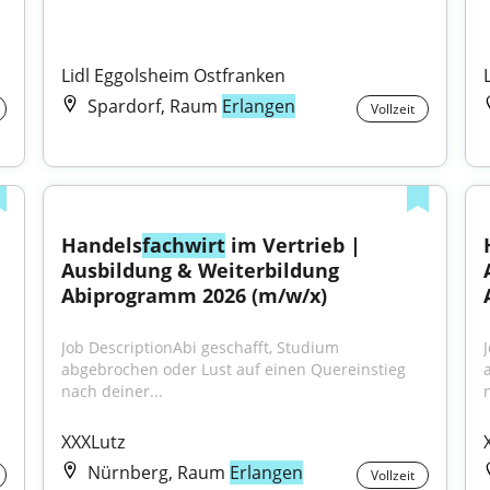
Lidl Eggolsheim Ostfranken
Spardorf, Raum
Erlangen
Vollzeit
Handels
fachwirt
 im Vertrieb | 
Ausbildung & Weiterbildung 
Abiprogramm 2026 (m/w/x)
Job DescriptionAbi geschafft, Studium 
abgebrochen oder Lust auf einen Quereinstieg 
nach deiner...
XXXLutz
Nürnberg, Raum
Erlangen
Vollzeit