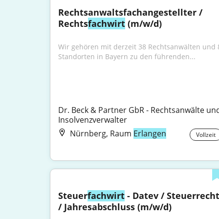
Rechtsanwaltsfachangestellter / 
Rechts
fachwirt
 (m/w/d)
Wir gehören mit derzeit 38 Rechtsanwälten und 8
Standorten in Bayern zu den führenden...
Dr. Beck & Partner GbR - Rechtsanwälte und
Insolvenzverwalter
Nürnberg, Raum
Erlangen
Vollzeit
Steuer
fachwirt
 - Datev / Steuerrecht
/ Jahresabschluss (m/w/d)