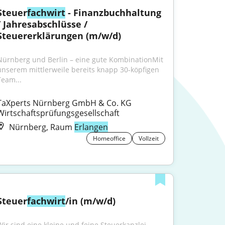
Steuer
fachwirt
 - Finanzbuchhaltung 
/ Jahresabschlüsse / 
Steuererklärungen (m/w/d)
Nürnberg und Berlin – eine gute KombinationMit 
unserem mittlerweile bereits knapp 30-köpfigen 
Team...
TaXperts Nürnberg GmbH & Co. KG 
Wirtschaftsprüfungsgesellschaft
Nürnberg, Raum
Erlangen
Homeoffice
Vollzeit
Steuer
fachwirt
/in (m/w/d)
Wir sind eine kleine und feine Steuerkanzlei, 