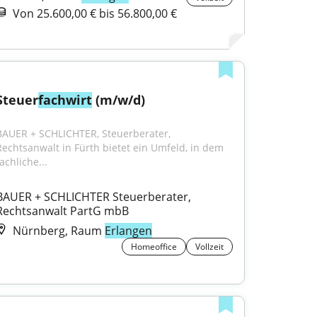
Von 25.600,00 € bis 56.800,00 €
Steuer
fachwirt
 (m/w/d)
BAUER + SCHLICHTER, Steuerberater, 
Rechtsanwalt in Fürth bietet ein Umfeld, in dem 
achliche...
BAUER + SCHLICHTER Steuerberater, 
Rechtsanwalt PartG mbB
Nürnberg, Raum
Erlangen
Homeoffice
Vollzeit