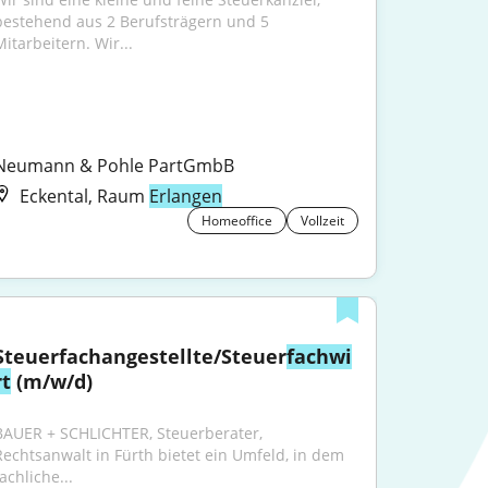
bestehend aus 2 Berufsträgern und 5 
Mitarbeitern. Wir...
Neumann & Pohle PartGmbB
Eckental, Raum
Erlangen
Homeoffice
Vollzeit
Steuerfachangestellte/Steuer
fachwi
rt
 (m/w/d)
BAUER + SCHLICHTER, Steuerberater, 
Rechtsanwalt in Fürth bietet ein Umfeld, in dem 
achliche...