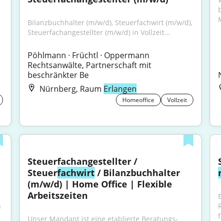
Bilanzbuchhalter (m/w/d), Steuerfachwirt (m/w/d), 
Steuerfachangestellter (m/w/d) in Vollzeit...
Pöhlmann · Früchtl · Oppermann 
Rechtsanwälte, Partnerschaft mit 
beschränkter Be
Nürnberg, Raum
Erlangen
Homeoffice
Vollzeit
Steuerfachangestellter / 
Steuer
fachwirt
 / Bilanzbuchhalter 
(m/w/d) | Home Office | Flexible 
Arbeitszeiten
 
f
Unser Mandant ist eine etablierte Beratungs- 