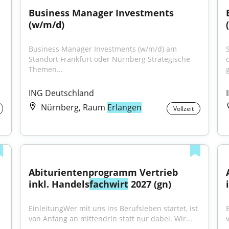
Business Manager Investments 
(w/m/d)
Business Manager Investments (w/m/d) am 
Standort Frankfurt oder Nürnberg Strategische 
Themen...
ING Deutschland
Nürnberg, Raum
Erlangen
Vollzeit
Abiturientenprogramm Vertrieb 
inkl. Handels
fachwirt
 2027 (gn)
EinleitungWer mit uns ins Berufsleben startet, ist 
von Anfang an mittendrin statt nur dabei. Wir...