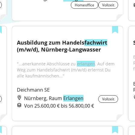
Homeoffice
Vollzeit
Ausbildung zum Handels
fachwirt
(m/w/d), Nürnberg-Langwasser
"...anerkannte Abschlüsse zu 
erlangen
. Auf dem 
f
Weg zum Handelsfachwirt (m/w/d) erlernst Du 
alle kaufmännischen..."
Deichmann SE
Nürnberg, Raum
Erlangen
Vollzeit
Von 25.600,00 € bis 56.800,00 €