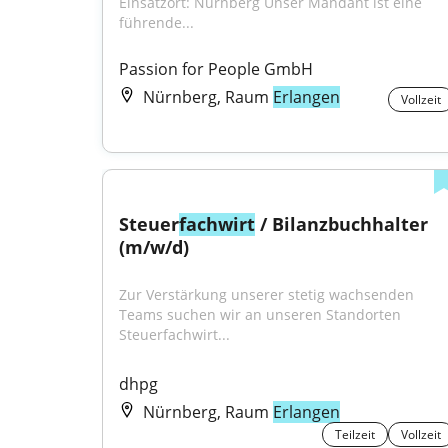
Einsatzort: Nürnberg Unser Mandant ist eine 
führende...
Passion for People GmbH
Nürnberg, Raum
Erlangen
Vollzeit
Steuer
fachwirt
 / Bilanzbuchhalter 
(m/w/d)
Zur Verstärkung unserer stetig wachsenden 
Teams suchen wir an unseren Standorten 
Steuerfachwirt...
dhpg
Nürnberg, Raum
Erlangen
Teilzeit
Vollzeit