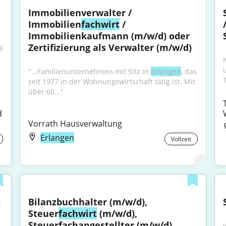
Immobilienverwalter / 
Immobilien
fachwirt
 / 
Immobilienkaufmann (m/w/d) oder 
Zertifizierung als Verwalter (m/w/d)
 
"...Familienunternehmen mit Sitz in 
Erlangen
, das 
seit 1977 in der Wohnungswirtschaft tätig ist. Mit 
über 60..."
 
Vorrath Hausverwaltung
Erlangen
Vollzeit
 
Bilanzbuchhalter (m/w/d), 
Steuer
fachwirt
 (m/w/d), 
Steuerfachangestellter (m/w/d)