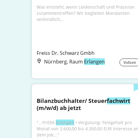
Was entsteht, wenn Leidenschaft und Präzision 
zusammentreffen? Wir begleiten Mandanten 
verbindlich,...
Freiss Dr. Schwarz Gmbh
Nürnberg, Raum
Erlangen
Vollzeit
Bilanzbuchhalter/ Steuer
fachwirt
(m/w/d) ab jetzt
"...91056 
Erlangen
 • Vergütung: Festgehalt pro 
Monat von 3.600,00 bis 4.300,00 EUR Interesse an
dem Job..."