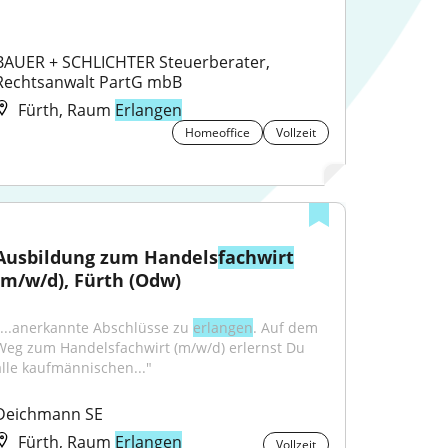
BAUER + SCHLICHTER Steuerberater, 
Rechtsanwalt PartG mbB
Fürth, Raum
Erlangen
Homeoffice
Vollzeit
Ausbildung zum Handels
fachwirt
(m/w/d), Fürth (Odw)
"...anerkannte Abschlüsse zu 
erlangen
. Auf dem 
Weg zum Handelsfachwirt (m/w/d) erlernst Du 
alle kaufmännischen..."
Deichmann SE
Fürth, Raum
Erlangen
Vollzeit