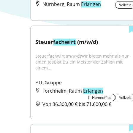
Nürnberg, Raum
Erlangen
Vollzeit
Steuer
fachwirt
 (m/w/d)
Steuerfachwirt (m/w/d)Wir bieten mehr als nur 
einen JobBist Du ein Meister der Zahlen mit 
einem...
ETL-Gruppe
Forchheim, Raum
Erlangen
Homeoffice
Vollzeit
Von 36.300,00 € bis 71.600,00 €