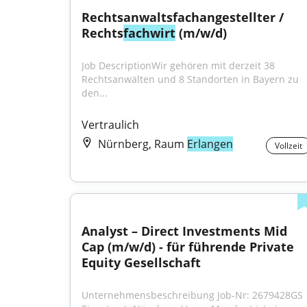
Rechtsanwaltsfachangestellter / 
Rechts
fachwirt
 (m/w/d)
Job DescriptionWir gehören mit derzeit 38 
Rechtsanwälten und 8 Standorten in Bayern zu 
den...
Vertraulich
Nürnberg, Raum
Erlangen
Vollzeit
Analyst – Direct Investments Mid 
Cap (m/w/d) - für führende Private 
Equity Gesellschaft
Unternehmensbeschreibung Job-Nr: 2679428GS 