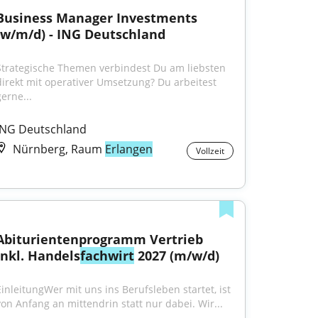
Business Manager Investments 
(w/m/d) - ING Deutschland
Strategische Themen verbindest Du am liebsten 
direkt mit operativer Umsetzung? Du arbeitest 
gerne...
ING Deutschland
Nürnberg, Raum
Erlangen
Vollzeit
Abiturientenprogramm Vertrieb 
inkl. Handels
fachwirt
 2027 (m/w/d)
EinleitungWer mit uns ins Berufsleben startet, ist 
von Anfang an mittendrin statt nur dabei. Wir...