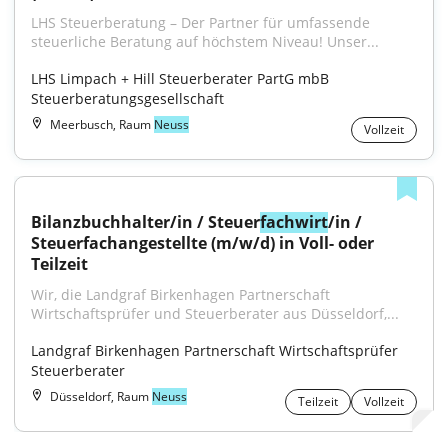
LHS Steuerberatung – Der Partner für umfassende 
steuerliche Beratung auf höchstem Niveau! Unser...
LHS Limpach + Hill Steuerberater PartG mbB 
Steuerberatungsgesellschaft
Meerbusch, Raum
Neuss
Vollzeit
Bilanzbuchhalter/in / Steuer
fachwirt
/in / 
Steuerfachangestellte (m/w/d) in Voll- oder 
Teilzeit
﻿Wir, die Landgraf Birkenhagen Partnerschaft 
Wirtschaftsprüfer und Steuerberater aus Düsseldorf,...
Landgraf Birkenhagen Partnerschaft Wirtschaftsprüfer 
Steuerberater
Düsseldorf, Raum
Neuss
Teilzeit
Vollzeit