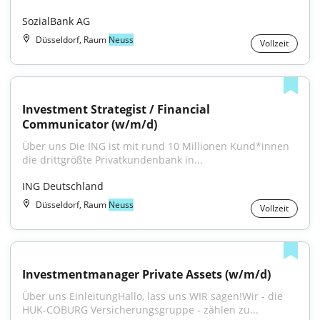
SozialBank AG
Düsseldorf, Raum
Neuss
Vollzeit
Investment Strategist / Financial 
Communicator (w/m/d)
Über uns Die ING ist mit rund 10 Millionen Kund*innen 
die drittgrößte Privatkundenbank in...
ING Deutschland
Düsseldorf, Raum
Neuss
Vollzeit
Investmentmanager Private Assets (w/m/d)
Über uns EinleitungHallo, lass uns WIR sagen!Wir - die 
HUK-COBURG Versicherungsgruppe - zählen zu...