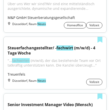
Über uns Wer wir sind?Wir sind eine mittelständisch 
ausgerichtete, dynamische und expandierende...
M&P GmbH Steuerberatungsgesellschaft
Düsseldorf, Raum
Neuss
Homeoffice
Vollzeit
Steuerfachangestellter/ -
fachwirt
 (m/w/d) - 4 
Tage Woche
"...
fachwirten
 (m/w/d), der das bestehende Team vor Ort 
tatkräftig unterstützen kann. Die Kanzlei überzeugt..."
Treuenfels
Düsseldorf, Raum
Neuss
Vollzeit
Senior Investment Manager Video (Mensch)