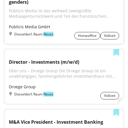
genders)
Publicis Media ist das weltweit zweitgrößte 
Mediaagenturnetzwerk und Teil des französischen...
Publicis Media GmbH
Düsseldorf, Raum
Neuss
Homeoffice
Vollzeit
Director - Investments (m/w/d)
Über uns – Droege Group Die Droege Group ist ein 
unabhängiges, familiengeführtes Investmenthaus mit...
Droege Group
Düsseldorf, Raum
Neuss
Vollzeit
M&A Vice President - Investment Banking