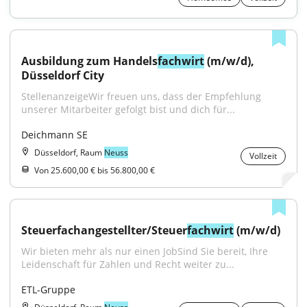
Ausbildung zum Handels
fachwirt
 (m/w/d), 
Düsseldorf City
StellenanzeigeWir freuen uns, dass der Empfehlung 
unserer Mitarbeiter gefolgt bist und dich für...
Deichmann SE
Düsseldorf, Raum
Neuss
Vollzeit
Von 25.600,00 € bis 56.800,00 €
Steuerfachangestellter/Steuer
fachwirt
 (m/w/d)
Wir bieten mehr als nur einen JobSind Sie bereit, Ihre 
Leidenschaft für Zahlen und Recht weiter zu...
ETL-Gruppe