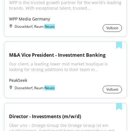
WPP is the trusted growth partner for the world's leading 
brands. With exceptional talent, trusted...
WPP Media Germany
Düsseldorf, Raum
Neuss
Vollzeit
M&A Vice President - Investment Banking
Our client, a leading lower mid market boutique is 
looking for strong additions to their team in...
PeakSeek
Düsseldorf, Raum
Neuss
Vollzeit
Director - Investments (m/w/d)
Über uns – Droege Group Die Droege Group ist ein 
unabhängiges, familiengeführtes Investmenthaus mit...