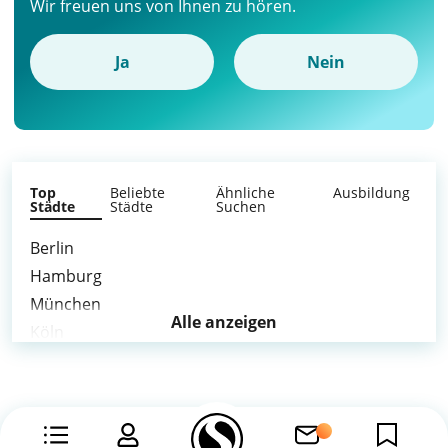
Wir freuen uns von Ihnen zu hören.
Ja
Nein
Top
Beliebte
Ähnliche
Ausbildung
Städte
Städte
Suchen
Berlin
Hamburg
München
Alle anzeigen
Köln
Frankfurt am Main
Stuttgart
Düsseldorf
Leipzig