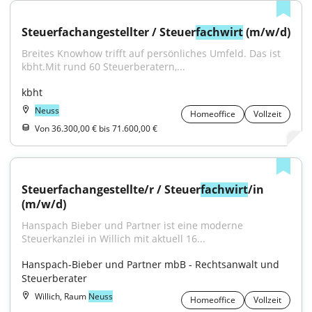
Steuerfachangestellter / Steuer
fachwirt
 (m/w/d)
Breites Knowhow trifft auf persönliches Umfeld. Das ist 
kbht.Mit rund 60 Steuerberatern,...
kbht
Neuss
Homeoffice
Vollzeit
Von 36.300,00 € bis 71.600,00 €
Steuerfachangestellte/r / Steuer
fachwirt
/in 
(m/w/d)
Hanspach Bieber und Partner ist eine moderne 
Steuerkanzlei in Willich mit aktuell 16...
Hanspach-Bieber und Partner mbB - Rechtsanwalt und 
Steuerberater
Willich, Raum
Neuss
Homeoffice
Vollzeit