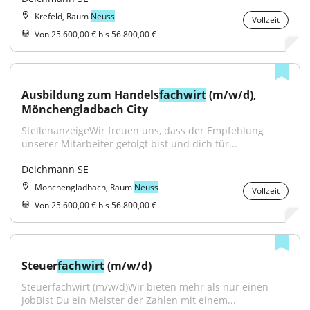
Krefeld, Raum
Neuss
Vollzeit
Von 25.600,00 € bis 56.800,00 €
Ausbildung zum Handels
fachwirt
 (m/w/d), 
Mönchengladbach City
StellenanzeigeWir freuen uns, dass der Empfehlung 
unserer Mitarbeiter gefolgt bist und dich für...
Deichmann SE
Mönchengladbach, Raum
Neuss
Vollzeit
Von 25.600,00 € bis 56.800,00 €
Steuer
fachwirt
 (m/w/d)
Steuerfachwirt (m/w/d)Wir bieten mehr als nur einen 
JobBist Du ein Meister der Zahlen mit einem...