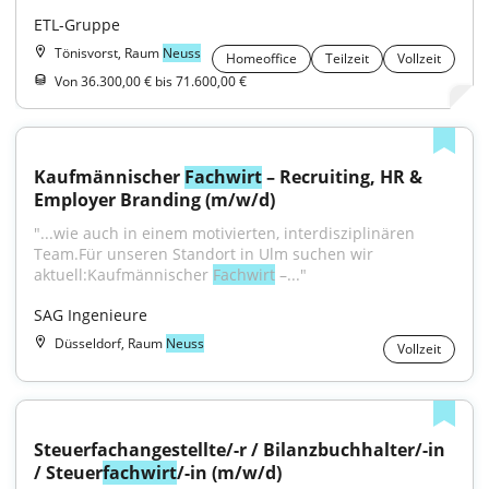
ETL-Gruppe
Tönisvorst, Raum
Neuss
Homeoffice
Teilzeit
Vollzeit
Von 36.300,00 € bis 71.600,00 €
Kaufmännischer 
Fachwirt
 – Recruiting, HR & 
Employer Branding (m/w/d)
"...wie auch in einem motivierten, interdisziplinären 
Team.Für unseren Standort in Ulm suchen wir 
aktuell:Kaufmännischer 
Fachwirt
 –..."
SAG Ingenieure
Düsseldorf, Raum
Neuss
Vollzeit
Steuer­fachangestellte/-r / Bilanz­buchhalter/-in 
/ Steuer­
fachwirt
/-in (m/w/d)