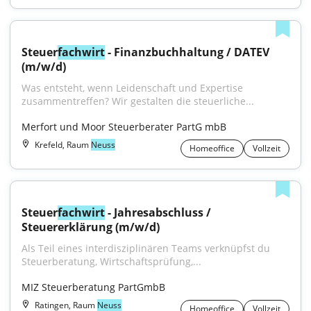
Steuer
fachwirt
 - Finanzbuchhaltung / DATEV 
(m/w/d)
Was entsteht, wenn Leidenschaft und Expertise 
zusammentreffen? Wir gestalten die steuerliche...
Merfort und Moor Steuerberater PartG mbB
Krefeld, Raum
Neuss
Homeoffice
Vollzeit
Steuer
fachwirt
 - Jahresabschluss / 
Steuererklärung (m/w/d)
Als Teil eines interdisziplinären Teams verknüpfst du 
Steuerberatung, Wirtschaftsprüfung,...
MIZ Steuerberatung PartGmbB
Ratingen, Raum
Neuss
Homeoffice
Vollzeit