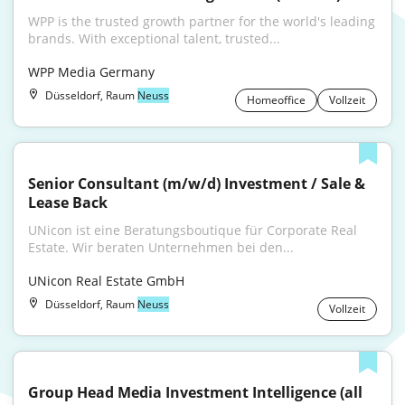
WPP is the trusted growth partner for the world's leading 
brands. With exceptional talent, trusted...
WPP Media Germany
Düsseldorf, Raum
Neuss
Homeoffice
Vollzeit
Senior Consultant (m/w/d) Investment / Sale & 
Lease Back
UNicon ist eine Beratungsboutique für Corporate Real 
Estate. Wir beraten Unternehmen bei den...
UNicon Real Estate GmbH
Düsseldorf, Raum
Neuss
Vollzeit
Group Head Media Investment Intelligence (all 