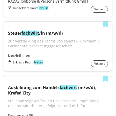
RADAS Jobbörse & Personalvermittlung GmbH
Düsseldorf, Raum
Neuss
Vollzeit
Steuer
fachwirt
/in (m/w/d)
Zur Verstärkung des Teams von sanotax Fuhrmann & 
Partner Steuerberatungsgesellschaft...
kanzleihafen
Erkrath, Raum
Neuss
Vollzeit
Ausbildung zum Handels
fachwirt
 (m/w/d), 
Krefed City
StellenanzeigeWir freuen uns, dass der Empfehlung 
unserer Mitarbeiter gefolgt bist und dich für...
Deichmann SE