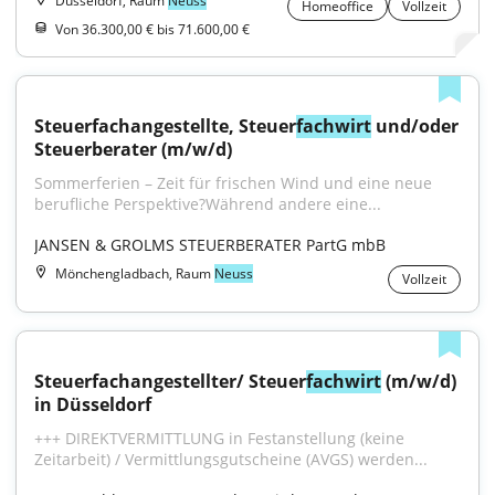
Düsseldorf, Raum
Neuss
Homeoffice
Vollzeit
Von 36.300,00 € bis 71.600,00 €
Steuerfachangestellte, Steuer
fachwirt
 und/oder 
Steuerberater (m/w/d)
Sommerferien – Zeit für frischen Wind und eine neue 
berufliche Perspektive?Während andere eine...
JANSEN & GROLMS STEUERBERATER PartG mbB
Mönchengladbach, Raum
Neuss
Vollzeit
Steuerfachangestellter/ Steuer
fachwirt
 (m/w/d) 
in Düsseldorf
+++ DIREKTVERMITTLUNG in Festanstellung (keine 
Zeitarbeit) / Vermittlungsgutscheine (AVGS) werden...