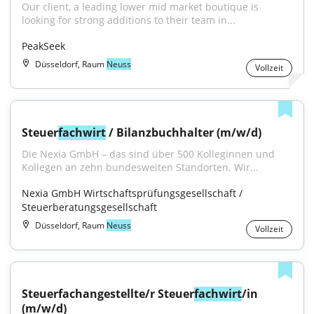
Our client, a leading lower mid market boutique is 
looking for strong additions to their team in...
PeakSeek
Düsseldorf, Raum
Neuss
Vollzeit
Steuer
fachwirt
 / Bilanzbuchhalter (m/w/d)
Die Nexia GmbH – das sind über 500 Kolleginnen und 
Kollegen an zehn bundesweiten Standorten. Wir...
Nexia GmbH Wirtschaftsprüfungsgesellschaft / 
Steuerberatungsgesellschaft
Düsseldorf, Raum
Neuss
Vollzeit
Steuerfachangestellte/r Steuer
fachwirt
/in 
(m/w/d)