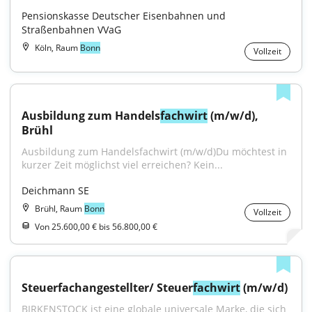
Pensionskasse Deutscher Eisenbahnen und 
Straßenbahnen VVaG
Köln, Raum
Bonn
Vollzeit
Ausbildung zum Handels
fachwirt
 (m/w/d), 
Brühl
Ausbildung zum Handelsfachwirt (m/w/d)Du möchtest in 
kurzer Zeit möglichst viel erreichen? Kein...
Deichmann SE
Brühl, Raum
Bonn
Vollzeit
Von 25.600,00 € bis 56.800,00 €
Steuerfachangestellter/ Steuer
fachwirt
 (m/w/d)
BIRKENSTOCK ist eine globale universale Marke, die sich 