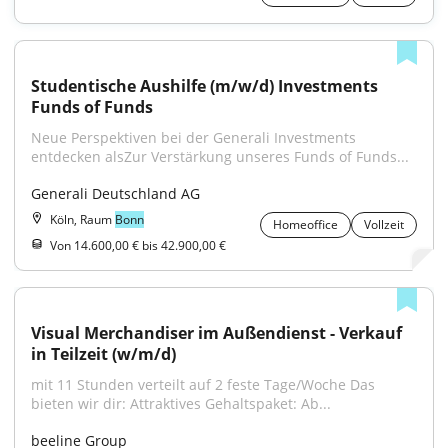
Studentische Aushilfe (m/w/d) Investments 
Funds of Funds
Neue Perspektiven bei der Generali Investments 
entdecken alsZur Verstärkung unseres Funds of Funds...
Generali Deutschland AG
Köln, Raum
Bonn
Homeoffice
Vollzeit
Von 14.600,00 € bis 42.900,00 €
Visual Merchandiser im Außendienst - Verkauf 
in Teilzeit (w/m/d)
mit 11 Stunden verteilt auf 2 feste Tage/Woche Das 
bieten wir dir: Attraktives Gehaltspaket: Ab...
beeline Group