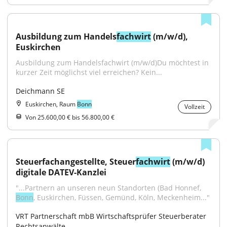
Ausbildung zum Handels
fachwirt
 (m/w/d), 
Euskirchen
Ausbildung zum Handelsfachwirt (m/w/d)Du möchtest in 
kurzer Zeit möglichst viel erreichen? Kein...
Deichmann SE
Euskirchen, Raum
Bonn
Vollzeit
Von 25.600,00 € bis 56.800,00 €
Steuerfachangestellte, Steuer
fachwirt
 (m/w/d) 
digitale DATEV-Kanzlei
"...Partnern an unseren neun Standorten (Bad Honnef, 
Bonn
, Euskirchen, Füssen, Gemünd, Köln, Meckenheim..."
VRT Partnerschaft mbB Wirtschaftsprüfer Steuerberater 
Rechtsanwälte