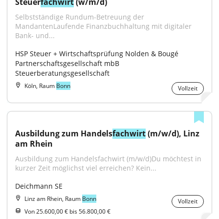
Steuer
fachwirt
 (w/m/d)
Selbstständige Rundum-Betreuung der 
MandantenLaufende Finanzbuchhaltung mit digitaler 
Bank- und...
HSP Steuer + Wirtschaftsprüfung Nolden & Bougé 
Partnerschaftsgesellschaft mbB 
Steuerberatungsgesellschaft
Köln, Raum
Bonn
Vollzeit
Ausbildung zum Handels
fachwirt
 (m/w/d), Linz 
am Rhein
Ausbildung zum Handelsfachwirt (m/w/d)Du möchtest in 
kurzer Zeit möglichst viel erreichen? Kein...
Deichmann SE
Linz am Rhein, Raum
Bonn
Vollzeit
Von 25.600,00 € bis 56.800,00 €