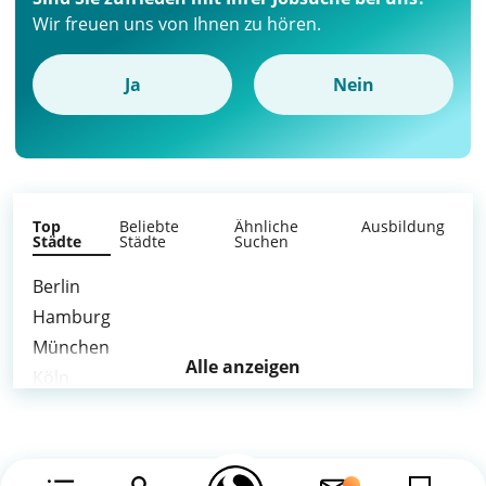
Wir freuen uns von Ihnen zu hören.
Ja
Nein
Top
Beliebte
Ähnliche
Ausbildung
Städte
Städte
Suchen
Berlin
Hamburg
München
Alle anzeigen
Köln
Frankfurt am Main
Stuttgart
Düsseldorf