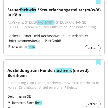
Steuer
fachwirt
 / Steuerfachangestellter (m/w/d) 
in Köln
"...Vakanz: STEUER­
FACHWIRT
/ STEUERFACHANGE­
STELLTER (M/W/D) in Köln Mithilfe bei der Bearbeitung..."
Becker Büttner Held Rechtsanwälte Steuerberater 
Unternehmensberater PartGmbB
Köln, Raum
Bonn
Vollzeit
Ausbildung zum Handels
fachwirt
 (m/w/d), 
Bornheim
Ausbildung zum Handelsfachwirt (m/w/d)Du möchtest in 
kurzer Zeit möglichst viel erreichen? Kein...
Deichmann SE
Bornheim, Raum
Bonn
Vollzeit