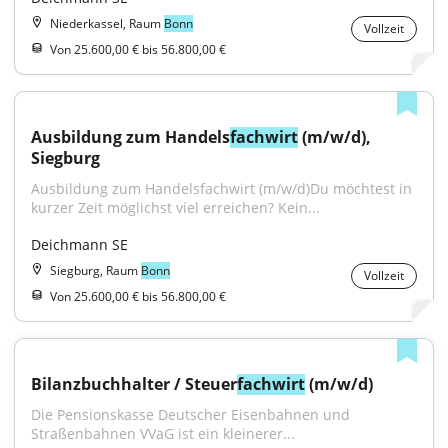
Niederkassel, Raum
Bonn
Vollzeit
Von 25.600,00 € bis 56.800,00 €
Ausbildung zum Handels
fachwirt
 (m/w/d), 
Siegburg
Ausbildung zum Handelsfachwirt (m/w/d)Du möchtest in 
kurzer Zeit möglichst viel erreichen? Kein...
Deichmann SE
Siegburg, Raum
Bonn
Vollzeit
Von 25.600,00 € bis 56.800,00 €
Bilanzbuchhalter / Steuer
fachwirt
 (m/w/d)
Die Pensionskasse Deutscher Eisenbahnen und 
Straßenbahnen VVaG ist ein kleinerer...