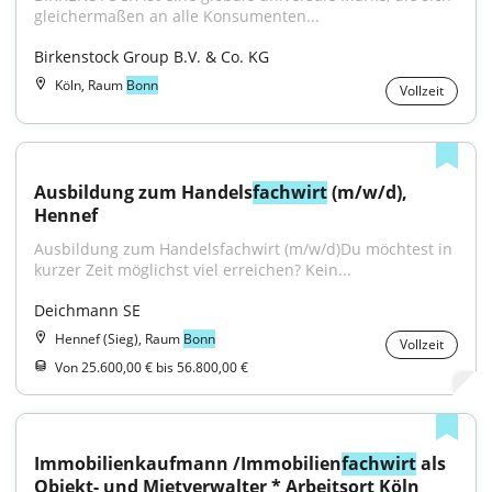
gleichermaßen an alle Konsumenten...
Birkenstock Group B.V. & Co. KG
Köln, Raum
Bonn
Vollzeit
Ausbildung zum Handels
fachwirt
 (m/w/d), 
Hennef
Ausbildung zum Handelsfachwirt (m/w/d)Du möchtest in 
kurzer Zeit möglichst viel erreichen? Kein...
Deichmann SE
Hennef (Sieg), Raum
Bonn
Vollzeit
Von 25.600,00 € bis 56.800,00 €
Immobilienkaufmann /Immobilien
fachwirt
 als 
Objekt- und Mietverwalter * Arbeitsort Köln