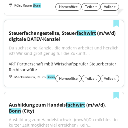
Köln, Raum
Bonn
Homeoffice
Teilzeit
Vollzeit
Steuerfachangestellte, Steuer
fachwirt
 (m/w/d) 
digitale DATEV-Kanzlei
Du suchst eine Kanzlei, die modern arbeitet und herzlich 
ist? Wir sind groß genug für die Zukunft,...
VRT Partnerschaft mbB Wirtschaftsprüfer Steuerberater 
Rechtsanwälte
Meckenheim, Raum
Bonn
Homeoffice
Teilzeit
Vollzeit
Ausbildung zum Handels
fachwirt
 (m/w/d), 
Bonn
 (City)
Ausbildung zum Handelsfachwirt (m/w/d)Du möchtest in 
kurzer Zeit möglichst viel erreichen? Kein...