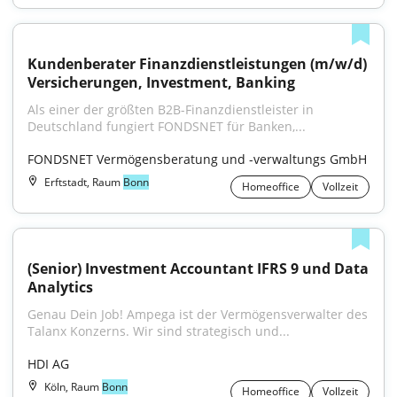
Kundenberater Finanzdienstleistungen (m/w/d) 
Versicherungen, Investment, Banking
Als einer der größten B2B-Finanzdienstleister in 
Deutschland fungiert FONDSNET für Banken,...
FONDSNET Vermögensberatung und -verwaltungs GmbH
Erftstadt, Raum
Bonn
Homeoffice
Vollzeit
(Senior) Investment Accountant IFRS 9 und Data 
Analytics
Genau Dein Job! Ampega ist der Vermögens­verwalter des 
Talanx Konzerns. Wir sind strate­gisch und...
HDI AG
Köln, Raum
Bonn
Homeoffice
Vollzeit