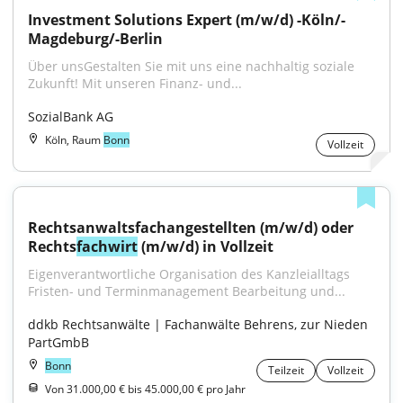
Investment Solutions Expert (m/w/d) -Köln/-
Magdeburg/-Berlin
Über unsGestalten Sie mit uns eine nachhaltig soziale 
Zukunft! Mit unseren Finanz- und...
SozialBank AG
Köln, Raum
Bonn
Vollzeit
Rechtsanwaltsfachangestellten (m/w/d) oder 
Rechts
fachwirt
 (m/w/d) in Vollzeit
Eigenverantwortliche Organisation des Kanzleialltags 
Fristen- und Terminmanagement Bearbeitung und...
ddkb Rechtsanwälte | Fachanwälte Behrens, zur Nieden 
PartGmbB
Bonn
Teilzeit
Vollzeit
Von 31.000,00 € bis 45.000,00 € pro Jahr