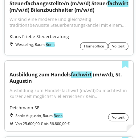
Steuerfachangestellte/n (m/w/d) Steuer
fachwirt
(m/w/d) Bilanzbuchhalter (m/w/d)
Wir sind eine moderne und gleichzeitig 
traditionsbewusste Steuerberatungskanzlei mit einem...
Klaus Friebe Steuerberatung
Wesseling, Raum
Bonn
Homeoffice
Vollzeit
Ausbildung zum Handels
fachwirt
 (m/w/d), St. 
Augustin
Ausbildung zum Handelsfachwirt (m/w/d)Du möchtest in 
kurzer Zeit möglichst viel erreichen? Kein...
Deichmann SE
Sankt Augustin, Raum
Bonn
Vollzeit
Von 25.600,00 € bis 56.800,00 €