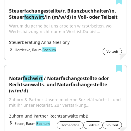
Steuerfachangestellte/r, Bilanzbuchhalter/in, 
Steuer
fachwirt
/in (m/w/d) in Voll- oder Teilzeit
Warum du gerne bei uns arbeiten wirstArbeiten, wo 
Wertschätzung nicht nur ein Wort ist.Du bist...
Steuerberatung Anna Nieslony
Herdecke, Raum
Bochum
Vollzeit
Notar
fachwirt
 / Notarfachangestellte oder 
Rechtsanwalts- und Notarfachangestellte 
(w/m/d)
Zuhorn & Partner Unsere moderne Sozietät wächst - und 
mit ihr unser Notariat. Zur Verstärkung...
Zuhorn und Partner Rechtsanwälte mbB
Essen, Raum
Bochum
Homeoffice
Teilzeit
Vollzeit