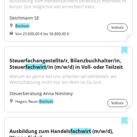
Ausbildung zum Handelsfachwirt (m/w/d)Du möchtest in 
kurzer Zeit möglichst viel erreichen? Kein...
Deichmann SE
Bochum
Vollzeit
Von 25.600,00 € bis 56.800,00 €
Steuerfachangestellte/r, Bilanzbuchhalter/in, 
Steuer
fachwirt
/in (m/w/d) in Voll- oder Teilzeit
Warum du gerne bei uns arbeiten wirstArbeiten, wo 
Wertschätzung nicht nur ein Wort ist.Du bist...
Steuerberatung Anna Nieslony
Hagen, Raum
Bochum
Vollzeit
Ausbildung zum Handels
fachwirt
 (m/w/d), 