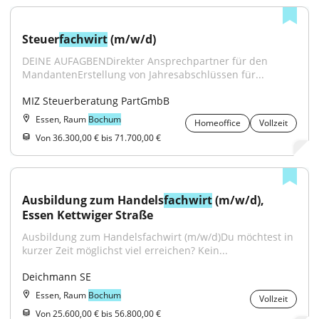
Steuer
fachwirt
 (m/w/d)
DEINE AUFAGBENDirekter Ansprechpartner für den 
MandantenErstellung von Jahresabschlüssen für...
MIZ Steuerberatung PartGmbB
Essen, Raum
Bochum
Homeoffice
Vollzeit
Von 36.300,00 € bis 71.700,00 €
Ausbildung zum Handels
fachwirt
 (m/w/d), 
Essen Kettwiger Straße
Ausbildung zum Handelsfachwirt (m/w/d)Du möchtest in 
kurzer Zeit möglichst viel erreichen? Kein...
Deichmann SE
Essen, Raum
Bochum
Vollzeit
Von 25.600,00 € bis 56.800,00 €