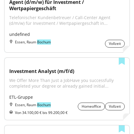
Agent (d/m/w) für Investment / 
Wertpapiergeschäft
Telefonischer Kundenbetreuer / Call-Center Agent 
(d/m/w) für Investment / Wertpapiergeschäft in...
undefined
Essen, Raum
Bochum
Vollzeit
Investment Analyst (m/f/d)
We Offer More Than Just a JobHave you successfully 
completed your degree or already gained initial...
ETL-Gruppe
Essen, Raum
Bochum
Homeoffice
Vollzeit
Von 34.100,00 € bis 99.200,00 €