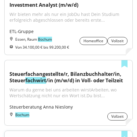
Investment Analyst (m/w/d)
Wir bieten mehr als nur ein JobDu hast Dein Studium 
erfolgreich abgeschlossen oder bereits erste...
ETL-Gruppe
Essen, Raum
Bochum
Homeoffice
Vollzeit
Von 34.100,00 € bis 99.200,00 €
Steuerfachangestellte/r, Bilanzbuchhalter/in, 
Steuer
fachwirt
/in (m/w/d) in Voll- oder Teilzeit
Warum du gerne bei uns arbeiten wirstArbeiten, wo 
Wertschätzung nicht nur ein Wort ist.Du bist...
Steuerberatung Anna Nieslony
Bochum
Vollzeit