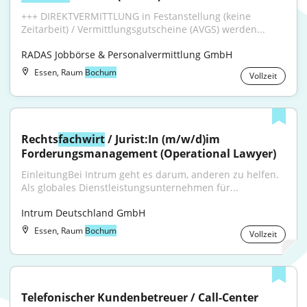
+++ DIREKTVERMITTLUNG in Festanstellung (keine 
Zeitarbeit) / Vermittlungsgutscheine (AVGS) werden...
RADAS Jobbörse & Personalvermittlung GmbH
Essen, Raum
Bochum
Vollzeit
Rechts
fachwirt
 / Jurist:In (m/w/d)im 
Forderungsmanagement (Operational Lawyer)
EinleitungBei Intrum geht es darum, anderen zu helfen. 
Als globales Dienstleistungsunternehmen für...
Intrum Deutschland GmbH
Essen, Raum
Bochum
Vollzeit
Telefonischer Kundenbetreuer / Call-Center 