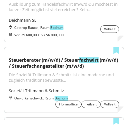
Ausbildung zum Handelsfachwirt (m/w/d)Du möchtest in 
kurzer Zeit möglichst viel erreichen? Kein...
Deichmann SE
Castrop-Rauxel, Raum
Bochum
Vollzeit
Von 25.600,00 € bis 56.800,00 €
Steuerberater (m/w/d) / Steuer
fachwirt
 (m/w/d) 
/ Steuerfachangestellter (m/w/d)
Die Sozietät Trillmann & Schmitz ist eine moderne und 
zugleich traditionsbewusste...
Sozietät Trillmann & Schmitz
Oer-Erkenschwick, Raum
Bochum
Homeoffice
Teilzeit
Vollzeit