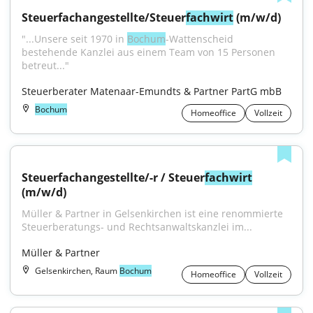
Steuerfachangestellte/Steuer
fachwirt
 (m/w/d)
"...Unsere seit 1970 in 
Bochum
-Wattenscheid 
bestehende Kanzlei aus einem Team von 15 Personen 
betreut..."
Steuerberater Matenaar-Emundts & Partner PartG mbB
Bochum
Homeoffice
Vollzeit
Steuerfachangestellte/-r / Steuer
fachwirt
(m/w/d)
Müller & Partner in Gelsenkirchen ist eine renommierte 
Steuerberatungs- und Rechtsanwaltskanzlei im...
Müller & Partner
Gelsenkirchen, Raum
Bochum
Homeoffice
Vollzeit