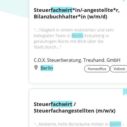
Steuer
fachwirt
*in/-angestellte*r, 
Bilanzbuchhalter*in (w/m/d)
"...Tätigkeit in einem motivierten und sehr 
kollegialen Team in 
Berlin
-Kreuzberg in 
geräumigen Büros mit Blick über die 
Stadt.Durch..."
C.O.X. Steuerberatung. Treuhand. GmbH
Berlin
Homeoffice
Vollzeit
Steuer
fachwirt
 / 
Steuerfachangestellten (m/w/x)
"...Moderne, helle Büroräume mitten in 
Berlin
 – 