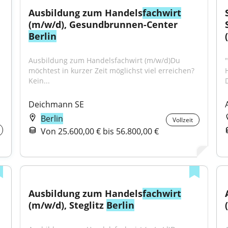
Ausbildung zum Handels
fachwirt
(m/w/d), Gesundbrunnen-Center 
Berlin
Ausbildung zum Handelsfachwirt (m/w/d)Du 
möchtest in kurzer Zeit möglichst viel erreichen? 
Kein...
Deichmann SE
Berlin
Vollzeit
Von 25.600,00 € bis 56.800,00 €
Ausbildung zum Handels
fachwirt
(m/w/d), Steglitz 
Berlin