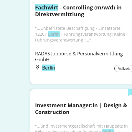
Fachwirt
 - Controlling (m/w/d) in 
Direktvermittlung
"...Unbefristete Beschäftigung • Einsatzorte: 
12207 
Berlin
 • Führungsverantwortung: Keine 
Führungsverantwortung •..."
RADAS Jobbörse & Personalvermittlung 
GmbH
Berlin
Vollzeit
Investment Manager:in | Design & 
Construction
"...und Investmentgesellschaft mit Hauptsitz in 
Köln. In den attraktiven Regionen 
Berlin
, 