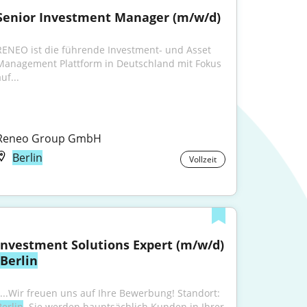
Senior Investment Manager (m/w/d)
RENEO ist die führende Investment- und Asset 
Management Plattform in Deutschland mit Fokus 
uf...
Reneo Group GmbH
Berlin
Vollzeit
Investment Solutions Expert (m/w/d) 
Berlin
"...Wir freuen uns auf Ihre Bewerbung! Standort: 
Berlin
. Sie werden hauptsächlich Kunden in Ihrer 