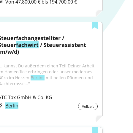
Von 47.800,00 € bis 194.700,00 €
Steuerfachangestellter / 
Steuer
fachwirt
 / Steuerassistent 
(m/w/d)
"...kannst Du außerdem einen Teil Deiner Arbeit 
im Homeoffice erbringen oder unser modernes 
Büro im Herzen 
Berlins
 mit hellen Räumen und 
Dachterrasse..."
ATC Tax GmbH & Co. KG
Berlin
Vollzeit