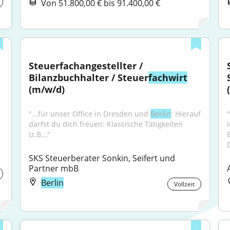
Von 51.800,00 € bis 91.400,00 €
Steuerfachangestellter / 
Bilanzbuchhalter / Steuer
fachwirt
(m/w/d)
"...für unser Office in Dresden und 
Berlin
: Hierauf 
darfst du dich freuen: Klassische Tätigkeiten 
(z.B..."
SKS Steuerberater Sonkin, Seifert und 
Partner mbB
Berlin
Vollzeit