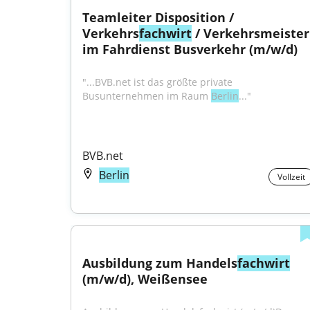
Teamleiter Disposition / 
Verkehrs
fachwirt
 / Verkehrsmeister 
im Fahrdienst Busverkehr (m/w/d)
"...BVB.net ist das größte private 
Busunternehmen im Raum 
Berlin
..."
BVB.net
Berlin
Vollzeit
Ausbildung zum Handels
fachwirt
(m/w/d), Weißensee