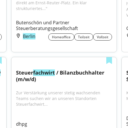
direkt am Ernst-Reuter-Platz. Ein klar 
strukturiertes..."
V
Butenschön und Partner 
Steuerberatungsgesellschaft
Berlin
Homeoffice
Teilzeit
Vollzeit
w
Steuer
fachwirt
 / Bilanzbuchhalter 
(m/w/d)
Zur Verstärkung unserer stetig wachsenden 
Teams suchen wir an unseren Standorten 
Steuerfachwirt...
dhpg