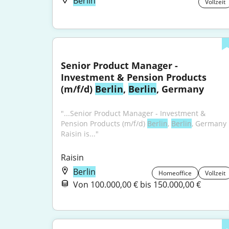
Berlin
Vollzeit
Senior Product Manager - 
Investment & Pension Products 
(m/f/d) 
Berlin
, 
Berlin
, Germany
"...Senior Product Manager - Investment & 
Pension Products (m/f/d) 
Berlin
, 
Berlin
, Germany 
Raisin is..."
Raisin
Berlin
Homeoffice
Vollzeit
Von 100.000,00 € bis 150.000,00 €