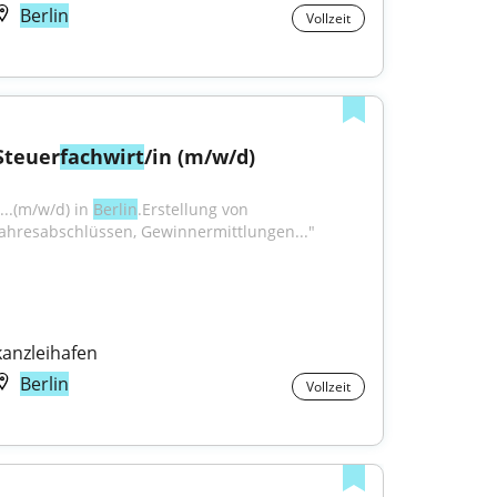
Berlin
Vollzeit
Steuer
fachwirt
/in (m/w/d)
...(m/w/d) in 
Berlin
.Erstellung von 
Jahresabschlüssen, Gewinnermittlungen..."
kanzleihafen
Berlin
Vollzeit