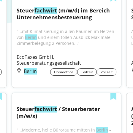
Steuer
fachwirt
 (m/w/d) im Bereich 
Unternehmensbesteuerung
"...mit Klimatisierung in allen Räumen im Herzen 
von 
Berlin
 und einem tollen Ausblick Maximale 
Zimmerbelegung 2 Personen..."
EcoTaxes GmbH, 
Steuerberatungsgesellschaft
Berlin
Homeoffice
Teilzeit
Vollzeit
Steuer
fachwirt
 / Steuerberater 
(m/w/x)
"...Moderne, helle Büroräume mitten in 
Berlin
 – 