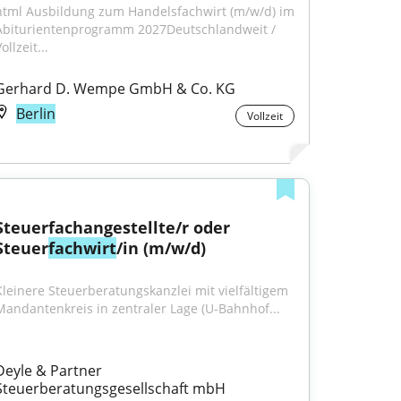
html Ausbildung zum Handelsfachwirt (m/w/d) im 
Abiturientenprogramm 2027Deutschlandweit / 
ollzeit...
Gerhard D. Wempe GmbH & Co. KG
Berlin
Vollzeit
Steuerfachangestellte/r oder 
Steuer
fachwirt
/in (m/w/d)
Kleinere Steuerberatungskanzlei mit viel­fältigem 
Mandanten­kreis in zentraler Lage (U-Bahnhof...
Deyle & Partner 
Steuerberatungsgesellschaft mbH