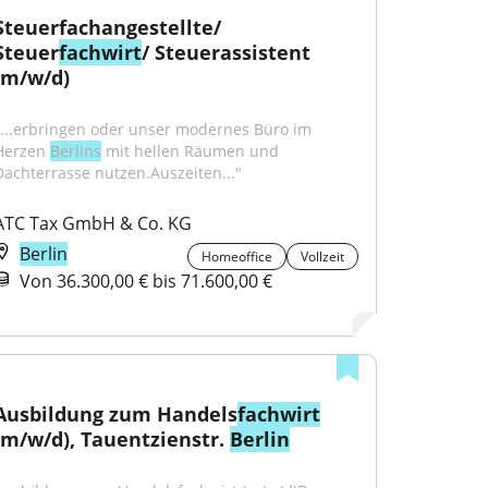
Steuerfachangestellte/ 
Steuer
fachwirt
/ Steuerassistent 
(m/w/d)
"...erbringen oder unser modernes Büro im 
Herzen 
Berlins
 mit hellen Räumen und 
Dachterrasse nutzen.Auszeiten..."
ATC Tax GmbH & Co. KG
Berlin
Homeoffice
Vollzeit
Von 36.300,00 € bis 71.600,00 €
Ausbildung zum Handels
fachwirt
(m/w/d), Tauentzienstr. 
Berlin