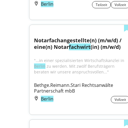
Berlin
Teilzeit
Vollzeit
Notarfachangestellte(n) (m/w/d) / 
eine(n) Notar
fachwirt
(in) (m/w/d)
"...in einer spezialisierten Wirtschaftskanzlei in 
Berlin
 zu werden. Mit zwölf Berufsträgern 
beraten wir unsere anspruchsvollen..."
Bethge.Reimann.Stari Rechtsanwälte 
Partnerschaft mbB
Berlin
Vollzeit