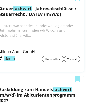
Steuer
fachwirt
 - Jahresabschlüsse / 
Steuerrecht / DATEV (m/w/d)
Als stark wachsendes, bundesweit agierendes 
Unternehmen verbinden wir Wissen und 
Leistungsfähigkeit...
Afileon Audit GmbH
Berlin
Homeoffice
Vollzeit
Ausbildung zum Handels
fachwirt
(m/w/d) im Abiturientenprogramm 
2027