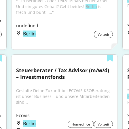
"...in BerlinVoll- oder TeilzeitSpaß bei der Arbeit. 
Und ein gutes Gehalt? Geht beides! 
Berlin
 ist 
frech und bunt –..."
 
undefined
Berlin
Vollzeit
Steuerberater / Tax Advisor (m/w/d) 
– Investmentfonds
Gestalte Deine Zukunft bei ECOVIS KSOBeratung 
ist unser Business – und unsere Mitarbeitenden 
sind...
 
Ecovis
Berlin
Homeoffice
Vollzeit