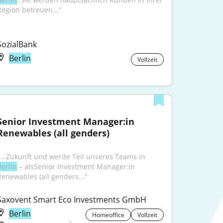
Region betreuen..."
SozialBank
Berlin
Vollzeit
Senior Investment Manager:in 
Renewables (all genders)
"...Zukunft und werde Teil unseres Teams in 
Berlin
 – alsSenior Investment Manager:in 
Renewables (all genders..."
Saxovent Smart Eco Investments GmbH
Berlin
Homeoffice
Vollzeit