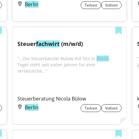
Berlin
Teilzeit
Vollzeit
Steuer
fachwirt
 (m/w/d)
"...Die Steuerkanzlei Bülow mit Sitz in 
Berlin
-
"
Tegel steht seit vielen Jahren für eine 
verlässliche..."
Steuerberatung Nicola Bülow
Berlin
Teilzeit
Vollzeit