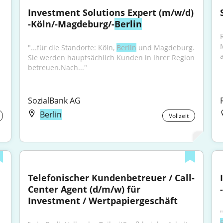
Investment Solutions Expert (m/w/d) 
-Köln/-Magdeburg/-
Berlin
"...für die Standorte: Köln, 
Berlin
 und Magdeburg. 
a
Sie werden hauptsächlich Kunden in Ihrer Region 
betreuen.Nach..."
SozialBank AG
Berlin
Vollzeit
Telefonischer Kundenbetreuer / Call-
Center Agent (d/m/w) für 
-
Investment / Wertpapiergeschäft