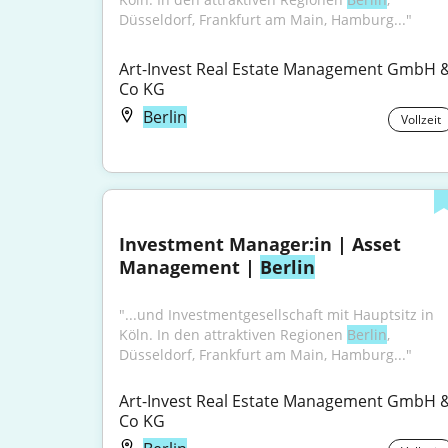
Düsseldorf, Frankfurt am Main, Hamburg..."
Art-Invest Real Estate Management GmbH &
Co KG
Berlin
Vollzeit
Investment Manager:in | Asset 
Management | 
Berlin
"...und Investmentgesellschaft mit Hauptsitz in 
Köln. In den attraktiven Regionen 
Berlin
, 
Düsseldorf, Frankfurt am Main, Hamburg..."
Art-Invest Real Estate Management GmbH &
Co KG