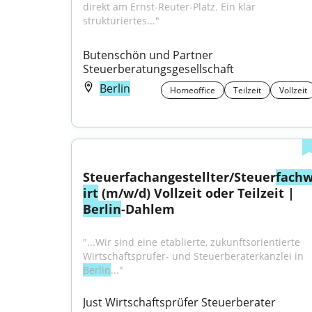
direkt am Ernst-Reuter-Platz. Ein klar 
strukturiertes..."
Butenschön und Partner 
Steuerberatungsgesellschaft
Berlin
Homeoffice
Teilzeit
Vollzeit
Steuerfachangestellter/Steuer
fach
irt
 (m/w/d) Vollzeit oder Teilzeit | 
Berlin
-Dahlem
"...Wir sind eine etablierte, zukunftsorientierte 
Wirtschaftsprüfer- und Steuerberaterkanzlei in 
Berlin
..."
Just Wirtschaftsprüfer Steuerberater