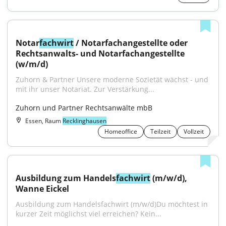
Notar
fachwirt
 / Notarfachangestellte oder 
Rechtsanwalts- und Notarfachangestellte 
(w/m/d)
Zuhorn & Partner Unsere moderne Sozietät wächst - und 
mit ihr unser Notariat. Zur Verstärkung...
Zuhorn und Partner Rechtsanwälte mbB
Essen, Raum
Recklinghausen
Homeoffice
Teilzeit
Vollzeit
Ausbildung zum Handels
fachwirt
 (m/w/d), 
Wanne Eickel
Ausbildung zum Handelsfachwirt (m/w/d)Du möchtest in 
kurzer Zeit möglichst viel erreichen? Kein...