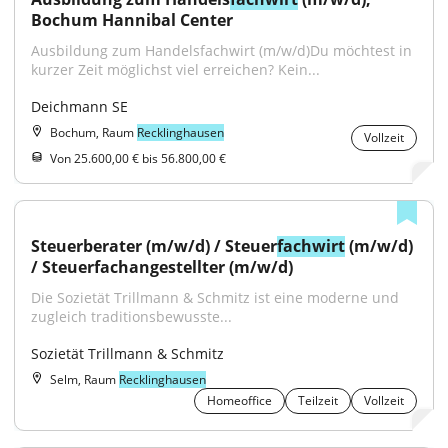
Bochum Hannibal Center
Ausbildung zum Handelsfachwirt (m/w/d)Du möchtest in 
kurzer Zeit möglichst viel erreichen? Kein...
Deichmann SE
Bochum, Raum
Recklinghausen
Vollzeit
Von 25.600,00 € bis 56.800,00 €
Steuerberater (m/w/d) / Steuer
fachwirt
 (m/w/d) 
/ Steuerfachangestellter (m/w/d)
Die Sozietät Trillmann & Schmitz ist eine moderne und 
zugleich traditionsbewusste...
Sozietät Trillmann & Schmitz
Selm, Raum
Recklinghausen
Homeoffice
Teilzeit
Vollzeit