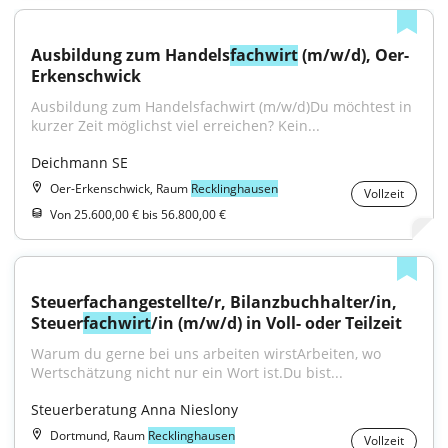
Ausbildung zum Handels
fachwirt
 (m/w/d), Oer-
Erkenschwick
Ausbildung zum Handelsfachwirt (m/w/d)Du möchtest in 
kurzer Zeit möglichst viel erreichen? Kein...
Deichmann SE
Oer-Erkenschwick, Raum
Recklinghausen
Vollzeit
Von 25.600,00 € bis 56.800,00 €
Steuerfachangestellte/r, Bilanzbuchhalter/in, 
Steuer
fachwirt
/in (m/w/d) in Voll- oder Teilzeit
Warum du gerne bei uns arbeiten wirstArbeiten, wo 
Wertschätzung nicht nur ein Wort ist.Du bist...
Steuerberatung Anna Nieslony
Dortmund, Raum
Recklinghausen
Vollzeit