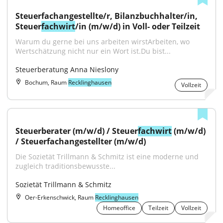
Steuerfachangestellte/r, Bilanzbuchhalter/in, 
Steuer
fachwirt
/in (m/w/d) in Voll- oder Teilzeit
Warum du gerne bei uns arbeiten wirstArbeiten, wo 
Wertschätzung nicht nur ein Wort ist.Du bist...
Steuerberatung Anna Nieslony
Bochum, Raum
Recklinghausen
Vollzeit
Steuerberater (m/w/d) / Steuer
fachwirt
 (m/w/d) 
/ Steuerfachangestellter (m/w/d)
Die Sozietät Trillmann & Schmitz ist eine moderne und 
zugleich traditionsbewusste...
Sozietät Trillmann & Schmitz
Oer-Erkenschwick, Raum
Recklinghausen
Homeoffice
Teilzeit
Vollzeit