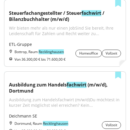
Steuerfachangestellter / Steuer
fachwirt
 / 
Bilanzbuchhalter (m/w/d)
Wir bieten mehr als nur einen JobSind Sie bereit, Ihre 
Leidenschaft für Zahlen und Recht weiter zu...
ETL-Gruppe
Bottrop, Raum
Recklinghausen
Homeoffice
Vollzeit
Von 36.300,00 € bis 71.600,00 €
Ausbildung zum Handels
fachwirt
 (m/w/d), 
Dortmund
Ausbildung zum Handelsfachwirt (m/w/d)Du möchtest in 
kurzer Zeit möglichst viel erreichen? Kein...
Deichmann SE
Dortmund, Raum
Recklinghausen
Vollzeit