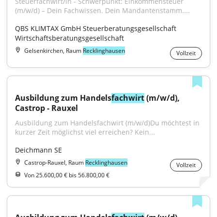
Steuerfachwirt/in - Schwerpunkt: Einkommensteuer 
(m/w/d) – Dein Fachwissen. Dein Mandantenstamm....
QBS KLIMTAX GmbH Steuerberatungsgesellschaft 
Wirtschaftsberatungsgesellschaft
Gelsenkirchen, Raum
Recklinghausen
Vollzeit
Ausbildung zum Handels
fachwirt
 (m/w/d), 
Castrop - Rauxel
Ausbildung zum Handelsfachwirt (m/w/d)Du möchtest in 
kurzer Zeit möglichst viel erreichen? Kein...
Deichmann SE
Castrop-Rauxel, Raum
Recklinghausen
Vollzeit
Von 25.600,00 € bis 56.800,00 €