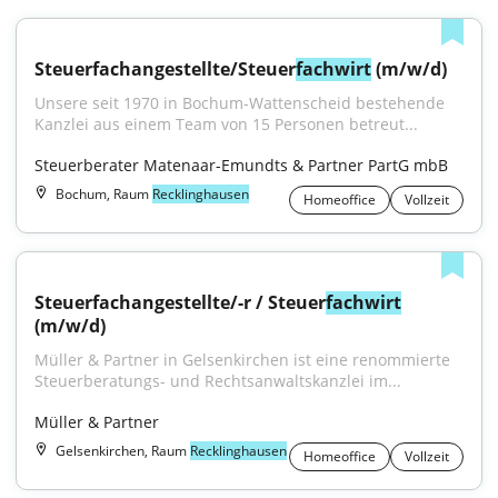
Steuerfachangestellte/Steuer
fachwirt
 (m/w/d)
Unsere seit 1970 in Bochum-Wattenscheid bestehende 
Kanzlei aus einem Team von 15 Personen betreut...
Steuerberater Matenaar-Emundts & Partner PartG mbB
Bochum, Raum
Recklinghausen
Homeoffice
Vollzeit
Steuerfachangestellte/-r / Steuer
fachwirt
(m/w/d)
Müller & Partner in Gelsenkirchen ist eine renommierte 
Steuerberatungs- und Rechtsanwaltskanzlei im...
Müller & Partner
Gelsenkirchen, Raum
Recklinghausen
Homeoffice
Vollzeit