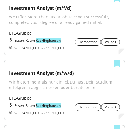
Investment Analyst (m/f/d)
We Offer More Than Just a JobHave you successfully 
completed your degree or already gained initial...
ETL-Gruppe
Essen, Raum
Recklinghausen
Homeoffice
Vollzeit
Von 34.100,00 € bis 99.200,00 €
Investment Analyst (m/w/d)
Wir bieten mehr als nur ein JobDu hast Dein Studium 
erfolgreich abgeschlossen oder bereits erste...
ETL-Gruppe
Essen, Raum
Recklinghausen
Homeoffice
Vollzeit
Von 34.100,00 € bis 99.200,00 €