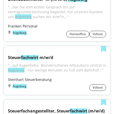
"...das Sie vom ersten Gespräch bis zur 
Vertragsunterzeichnung begleitet. Für unseren Kunden 
aus 
Augsburg
 suchen wir eine*n..."
Franken Personal
Augsburg
Homeoffice
Vollzeit
Steuer
fachwirt
 m/w/d
Augsburg
 - nur wenige Minuten zu Fuß vom Bahnhof..."
Steinhart Steuerberatung
Augsburg
Vollzeit
Steuerfachangestellter, Steuer
fachwirt
 (m/w/d) 