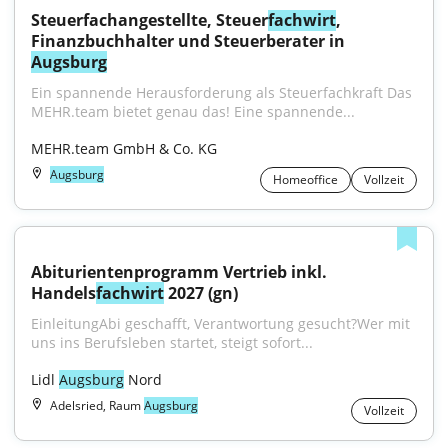
Steuerfachangestellte, Steuer
fachwirt
, 
Finanzbuchhalter und Steuerberater in 
Augsburg
Ein spannende Herausforderung als Steuerfachkraft Das 
MEHR.team bietet genau das! Eine spannende...
MEHR.team GmbH & Co. KG
Augsburg
Homeoffice
Vollzeit
Abiturientenprogramm Vertrieb inkl. 
Handels
fachwirt
 2027 (gn)
EinleitungAbi geschafft, Verantwortung gesucht?Wer mit 
uns ins Berufsleben startet, steigt sofort...
Lidl 
Augsburg
 Nord
Adelsried, Raum
Augsburg
Vollzeit