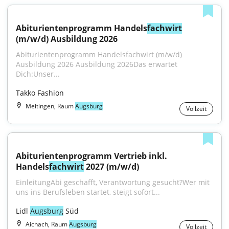
Abiturientenprogramm Handels
fachwirt
(m/w/d) Ausbildung 2026
Abiturientenprogramm Handelsfachwirt (m/w/d) 
Ausbildung 2026 Ausbildung 2026Das erwartet 
Dich:Unser...
Takko Fashion
Meitingen, Raum
Augsburg
Vollzeit
Abiturientenprogramm Vertrieb inkl. 
Handels
fachwirt
 2027 (m/w/d)
EinleitungAbi geschafft, Verantwortung gesucht?Wer mit 
uns ins Berufsleben startet, steigt sofort...
Lidl 
Augsburg
 Süd
Aichach, Raum
Augsburg
Vollzeit