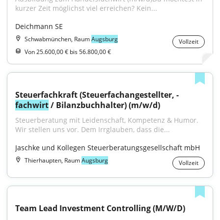
kurzer Zeit möglichst viel erreichen? Kein...
Deichmann SE
Schwabmünchen, Raum
Augsburg
Vollzeit
Von 25.600,00 € bis 56.800,00 €
Steuerfachkraft (Steuerfachangestellter, -
fachwirt
 / Bilanzbuchhalter) (m/w/d)
Steuerberatung mit Leidenschaft, Kompetenz & Humor. 
Wir stellen uns vor. Dem Irrglauben, dass die...
Jaschke und Kollegen Steuerberatungsgesellschaft mbH
Thierhaupten, Raum
Augsburg
Vollzeit
Team Lead Investment Controlling (M/W/D)