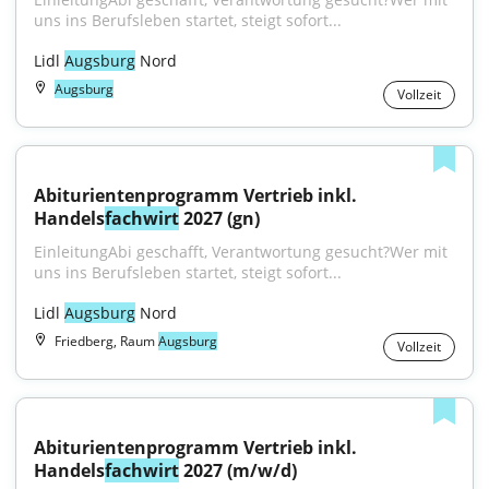
uns ins Berufsleben startet, steigt sofort...
Lidl 
Augsburg
 Nord
Augsburg
Vollzeit
Abiturientenprogramm Vertrieb inkl. 
Handels
fachwirt
 2027 (gn)
EinleitungAbi geschafft, Verantwortung gesucht?Wer mit 
uns ins Berufsleben startet, steigt sofort...
Lidl 
Augsburg
 Nord
Friedberg, Raum
Augsburg
Vollzeit
Abiturientenprogramm Vertrieb inkl. 
Handels
fachwirt
 2027 (m/w/d)