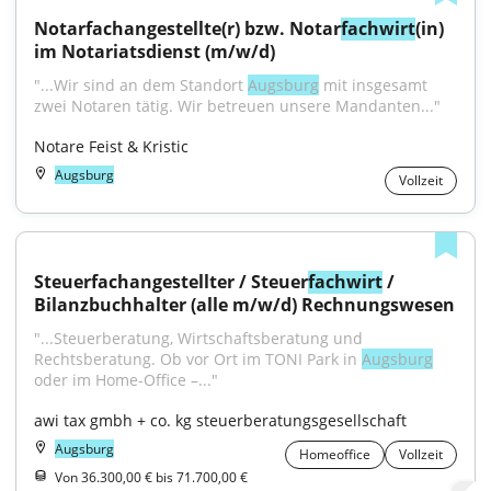
Notarfachangestellte(r) bzw. Notar
fachwirt
(in) 
im Notariatsdienst (m/w/d)
"...Wir sind an dem Standort 
Augsburg
 mit insgesamt 
zwei Notaren tätig. Wir betreuen unsere Mandanten..."
Notare Feist & Kristic
Augsburg
Vollzeit
Steuerfachangestellter / Steuer
fachwirt
 / 
Bilanzbuchhalter (alle m/w/d) Rechnungswesen
"...Steuerberatung, Wirtschaftsberatung und 
Rechtsberatung. Ob vor Ort im TONI Park in 
Augsburg
oder im Home-Office –..."
awi tax gmbh + co. kg steuerberatungsgesellschaft
Augsburg
Homeoffice
Vollzeit
Von 36.300,00 € bis 71.700,00 €