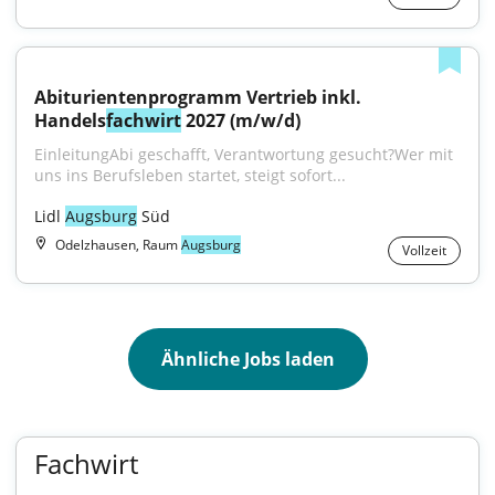
Abiturientenprogramm Vertrieb inkl. 
Handels
fachwirt
 2027 (m/w/d)
EinleitungAbi geschafft, Verantwortung gesucht?Wer mit 
uns ins Berufsleben startet, steigt sofort...
Lidl 
Augsburg
 Süd
Odelzhausen, Raum
Augsburg
Vollzeit
Ähnliche Jobs laden
Fachwirt