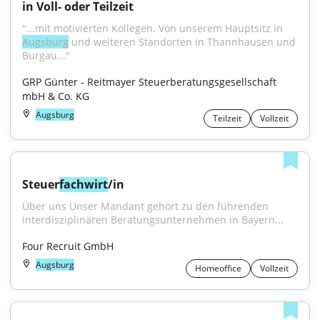
in Voll- oder Teilzeit
"...mit motivierten Kollegen. Von unserem Hauptsitz in 
Augsburg
 und weiteren Standorten in Thannhausen und 
Burgau..."
GRP Günter - Reitmayer Steuerberatungsgesellschaft 
mbH & Co. KG
Augsburg
Teilzeit
Vollzeit
Steuer
fachwirt
/in
Über uns Unser Mandant gehört zu den führenden 
interdisziplinären Beratungsunternehmen in Bayern...
Four Recruit GmbH
Augsburg
Homeoffice
Vollzeit