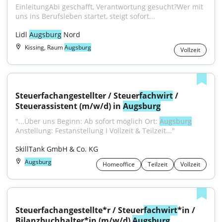
EinleitungAbi geschafft, Verantwortung gesucht?Wer mit 
uns ins Berufsleben startet, steigt sofort...
Lidl 
Augsburg
 Nord
Kissing, Raum
Augsburg
Vollzeit
Steuerfachangestellter / Steuer
fachwirt
 / 
Steuerassistent (m/w/d) in 
Augsburg
"...Über uns Beginn: Ab sofort möglich Ort: 
Augsburg
Anstellung: Festanstellung I Vollzeit & Teilzeit..."
SkillTank GmbH & Co. KG
Augsburg
Homeoffice
Teilzeit
Vollzeit
Steuerfachangestellte*r / Steuer
fachwirt
*in / 
Bilanzbuchhalter*in (m/w/d) 
Augsburg