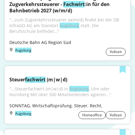
Zugverkehrssteuerer - 
Fachwirt
:in für den 
Bahnbetrieb 2027 (w/m/d)
"...zum Zugverkehrssteuerer (w/m/d) findet bei der DB 
InfraGO AG am Standort 
Augsburg
 statt. Die 
Berufsschule befindet..."
Deutsche Bahn AG Region Süd
Augsburg
Vollzeit
Steuer
fachwirt
 (m|w|d)
"...Steuerfachwirt (m|w|d) in 
Augsburg
, Ulm oder 
Nürnberg Mit über 500 Mitarbeitenden agieren..."
SONNTAG. Wirtschaftsprüfung. Steuer. Recht.
Augsburg
Homeoffice
Vollzeit