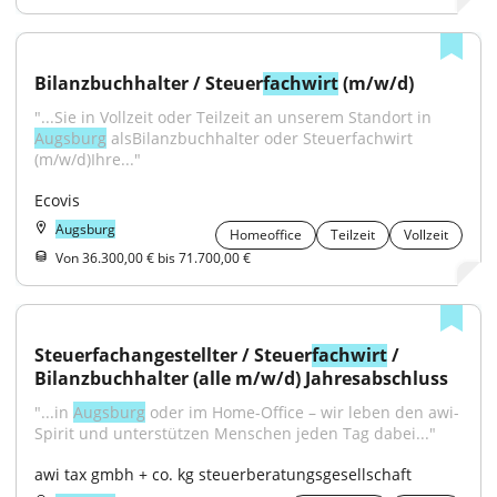
Bilanzbuchhalter / Steuer
fachwirt
 (m/w/d)
"...Sie in Vollzeit oder Teilzeit an unserem Standort in 
Augsburg
 alsBilanzbuchhalter oder Steuerfachwirt 
(m/w/d)Ihre..."
Ecovis
Augsburg
Homeoffice
Teilzeit
Vollzeit
Von 36.300,00 € bis 71.700,00 €
Steuerfachangestellter / Steuer
fachwirt
 / 
Bilanzbuchhalter (alle m/w/d) Jahresabschluss
"...in 
Augsburg
 oder im Home-Office – wir leben den awi-
Spirit und unterstützen Menschen jeden Tag dabei..."
awi tax gmbh + co. kg steuerberatungsgesellschaft