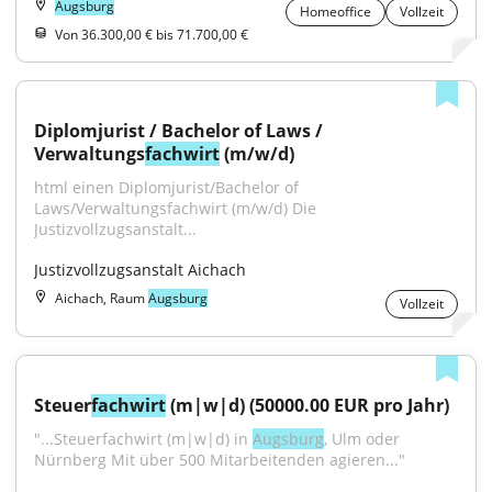
Augsburg
Homeoffice
Vollzeit
Von 36.300,00 € bis 71.700,00 €
Diplomjurist / Bachelor of Laws / 
Verwaltungs
fachwirt
 (m/w/d)
html einen Diplomjurist/Bachelor of 
Laws/Verwaltungsfachwirt (m/w/d) Die 
Justizvollzugsanstalt...
Justizvollzugsanstalt Aichach
Aichach, Raum
Augsburg
Vollzeit
Steuer
fachwirt
 (m|w|d) (50000.00 EUR pro Jahr)
"...Steuerfachwirt (m|w|d) in 
Augsburg
, Ulm oder 
Nürnberg Mit über 500 Mitarbeitenden agieren..."