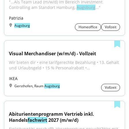
"...Als Team Lead (m/w/d) im Bereich Investment 
Controlling am Standort Hamburg, 
Augsburg
..."
Patrizia
Augsburg
Homeoffice
Vollzeit
Visual Merchandiser (w/m/d) - Vollzeit
Wir bieten dir • eine tarifgerechte Bezahlung • 13. Gehalt 
und Urlaubsgeld • 15 % Personalrabatt •...
IKEA
Gersthofen, Raum
Augsburg
Vollzeit
Abiturientenprogramm Vertrieb inkl. 
Handels
fachwirt
 2027 (m/w/d)
EinleitungAbi geschafft, Verantwortung gesucht?Wer mit 