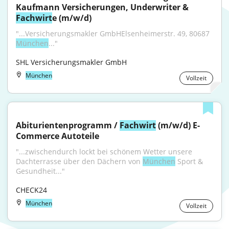
Kaufmann Versicherungen, Underwriter & 
Fachwirt
e (m/w/d)
"...Versicherungsmakler GmbHElsenheimerstr. 49, 80687 
München
..."
SHL Versicherungsmakler GmbH
München
Vollzeit
Abiturientenprogramm / 
Fachwirt
 (m/w/d) E-
Commerce Autoteile
"...zwischendurch lockt bei schönem Wetter unsere 
Dachterrasse über den Dächern von 
München
 Sport & 
Gesundheit..."
CHECK24
München
Vollzeit