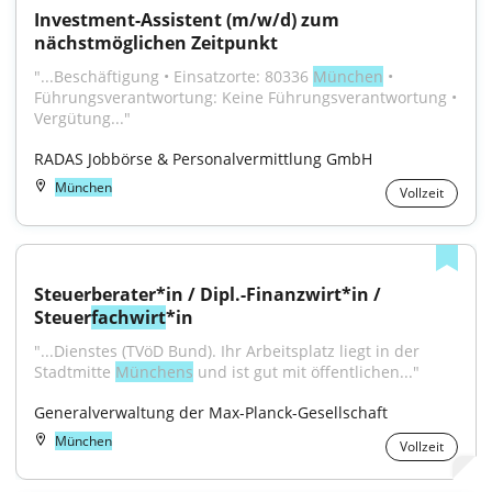
Investment-Assistent (m/w/d) zum 
nächstmöglichen Zeitpunkt
"...Beschäftigung • Einsatzorte: 80336 
München
 • 
Führungsverantwortung: Keine Führungsverantwortung • 
Vergütung..."
RADAS Jobbörse & Personalvermittlung GmbH
München
Vollzeit
Steuerberater*in / Dipl.-Finanzwirt*in / 
Steuer
fachwirt
*in
"...Dienstes (TVöD Bund). Ihr Arbeitsplatz liegt in der 
Stadtmitte 
Münchens
 und ist gut mit öffentlichen..."
Generalverwaltung der Max-Planck-Gesellschaft
München
Vollzeit