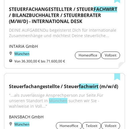
STEUERFACHANGESTELLTER / STEUER
FACHWIRT
/ BILANZBUCHHALTER / STEUERBERATER 
(M/W/D) - INTERNATIONAL DESK
DEINE AUFGABENDu begeisterst Dich für internationale 
Zusammenhänge und möchtest Deine steuerliche...
INTARIA GmbH
München
Homeoffice
Vollzeit
Von 36.300,00 € bis 71.600,00 €
Steuerfachangestellte / Steuer
fachwirt
 (m/w/d)
"...als zuverlässige Ansprechperson zur Seite.Für 
unseren Standort in 
München
 suchen wir Sie - 
wahlweise in Voll..."
BANSBACH GmbH
München
Homeoffice
Teilzeit
Vollzeit