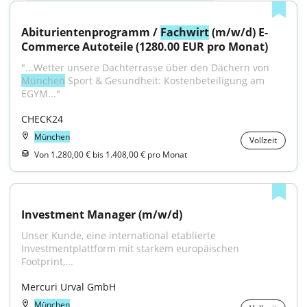
Abiturientenprogramm / 
Fachwirt
 (m/w/d) E-
Commerce Autoteile (1280.00 EUR pro Monat)
"...Wetter unsere Dachterrasse über den Dächern von 
München
 Sport & Gesundheit: Kostenbeteiligung am 
EGYM..."
CHECK24
München
Vollzeit
Von 1.280,00 € bis 1.408,00 € pro Monat
Investment Manager (m/w/d)
Unser Kunde, eine international etablierte 
Investmentplattform mit starkem europäischen 
Footprint,...
Mercuri Urval GmbH
München