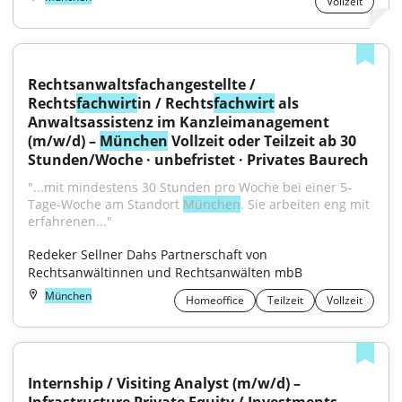
Vollzeit
Rechtsanwaltsfachangestellte / 
Rechts
fachwirt
in / Rechts
fachwirt
 als 
Anwaltsassistenz im Kanzleimanagement 
(m/w/d) – 
München
 Vollzeit oder Teilzeit ab 30 
Stunden/Woche · unbefristet · Privates Baurech
"...mit mindestens 30 Stunden pro Woche bei einer 5-
Tage-Woche am Standort 
München
. Sie arbeiten eng mit 
erfahrenen..."
Redeker Sellner Dahs Partnerschaft von 
Rechtsanwältinnen und Rechtsanwälten mbB
München
Homeoffice
Teilzeit
Vollzeit
Internship / Visiting Analyst (m/w/d) – 