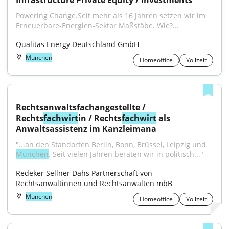
Infrastructure Private Equity / Investments
Powering Change.Seit mehr als 16 Jahren setzen wir im 
Erneuerbare-Energien-Sektor Maßstäbe. Wie?...
Qualitas Energy Deutschland GmbH
München
Homeoffice
Vollzeit
Rechtsanwaltsfachangestellte / 
Rechts
fachwirt
in / Rechts
fachwirt
 als 
Anwaltsassistenz im Kanzleimana
"...an den Standorten Berlin, Bonn, Brüssel, Leipzig und 
München
. Seit vielen Jahren beraten wir in politisch..."
Redeker Sellner Dahs Partnerschaft von 
Rechtsanwältinnen und Rechtsanwälten mbB
München
Homeoffice
Vollzeit