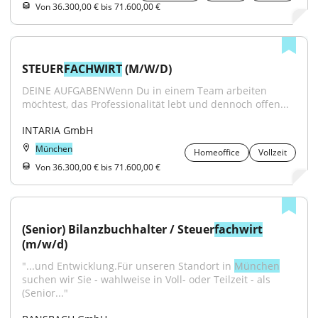
Von 36.300,00 € bis 71.600,00 €
STEUER
FACHWIRT
 (M/W/D)
DEINE AUFGABENWenn Du in einem Team arbeiten 
möchtest, das Professionalität lebt und dennoch offen...
INTARIA GmbH
München
Homeoffice
Vollzeit
Von 36.300,00 € bis 71.600,00 €
(Senior) Bilanzbuchhalter / Steuer
fachwirt
(m/w/d)
"...und Entwicklung.Für unseren Standort in 
München
suchen wir Sie - wahlweise in Voll- oder Teilzeit - als 
(Senior..."