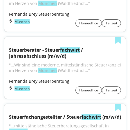
im Herzen von 
München
 (Waldfriedhof..."
Fernanda Brey Steuerberatung
München
Homeoffice
Teilzeit
Steuerberater - Steuer
fachwirt
 / 
Jahresabschluss (m/w/d)
"...Wir sind eine moderne, mittelständische Steuerkanzlei 
im Herzen von 
München
 (Waldfriedhof..."
Fernanda Brey Steuerberatung
München
Homeoffice
Teilzeit
Steuerfachangestellter / Steuer
fachwirt
 (m/w/d)
"...mittelständische Steuerberatungsgesellschaft in 