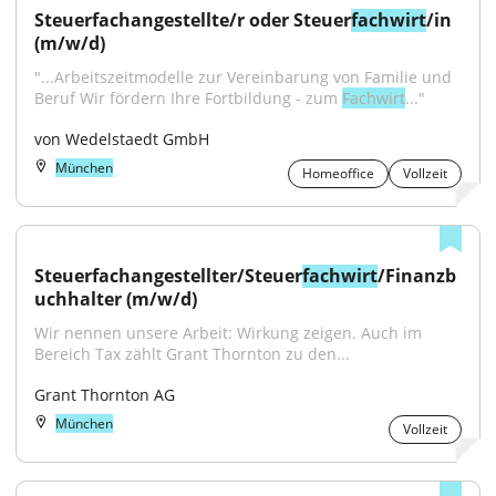
Steuerfachangestellte/r oder Steuer
fachwirt
/in 
(m/w/d)
"...Arbeitszeitmodelle zur Vereinbarung von Familie und 
Beruf Wir fördern Ihre Fortbildung - zum 
Fachwirt
..."
von Wedelstaedt GmbH
München
Homeoffice
Vollzeit
Steuerfachangestellter/Steuer
fachwirt
/Finanzb
uchhalter (m/w/d)
Wir nennen unsere Arbeit: Wirkung zeigen. Auch im 
Bereich Tax zählt Grant Thornton zu den...
Grant Thornton AG
München
Vollzeit