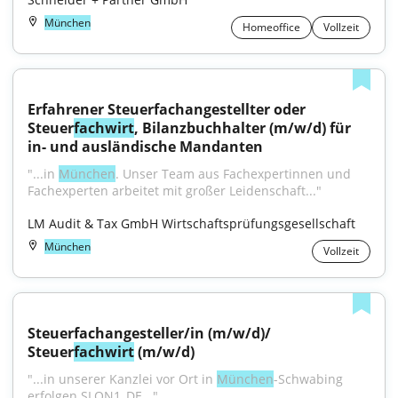
München
Homeoffice
Vollzeit
Erfahrener Steuerfachangestellter oder 
Steuer
fachwirt
, Bilanzbuchhalter (m/w/d) für 
in- und ausländische Mandanten
"...in 
München
. Unser Team aus Fachexpertinnen und 
Fachexperten arbeitet mit großer Leidenschaft..."
LM Audit & Tax GmbH Wirtschaftsprüfungsgesellschaft
München
Vollzeit
Steuerfachangesteller/in (m/w/d)/ 
Steuer
fachwirt
 (m/w/d)
"...in unserer Kanzlei vor Ort in 
München
-Schwabing 
erfolgen.SLON1_DE..."