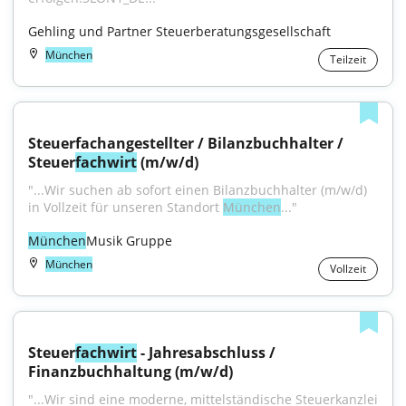
Gehling und Partner Steuerberatungsgesellschaft
München
Teilzeit
Steuerfachangestellter / Bilanzbuchhalter / 
Steuer
fachwirt
 (m/w/d)
"...Wir suchen ab sofort einen Bilanzbuchhalter (m/w/d) 
in Vollzeit für unseren Standort 
München
..."
München
Musik Gruppe
München
Vollzeit
Steuer
fachwirt
 - Jahresabschluss / 
Finanzbuchhaltung (m/w/d)
"...Wir sind eine moderne, mittelständische Steuerkanzlei 