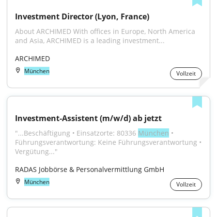
Investment Director (Lyon, France)
About ARCHIMED With offices in Europe, North America 
and Asia, ARCHIMED is a leading investment...
ARCHIMED
München
Vollzeit
Investment-Assistent (m/w/d) ab jetzt
"...Beschäftigung • Einsatzorte: 80336 
München
 • 
Führungsverantwortung: Keine Führungsverantwortung • 
Vergütung..."
RADAS Jobbörse & Personalvermittlung GmbH
München
Vollzeit