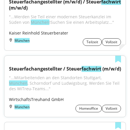
Steuerfachangestellter (m/w/d) / Steuer
fachwirt
(m/w/d)
"...Werden Sie Teil einer modernen Steuerkanzlei im 
Süden von 
München
!Suchen Sie einen Arbeitsplatz..."
Kaiser Reinhold Steuerberater
München
Teilzeit
Vollzeit
Steuerfachangestellter / Steuer
fachwirt
 (m/w/d)
"...Mitarbeitenden an den Standorten Stuttgart, 
München
, Schorndorf und Ludwigsburg. Werden Sie Teil 
des WiTreu-Teams..."
WirtschaftsTreuhand GmbH
München
Homeoffice
Vollzeit