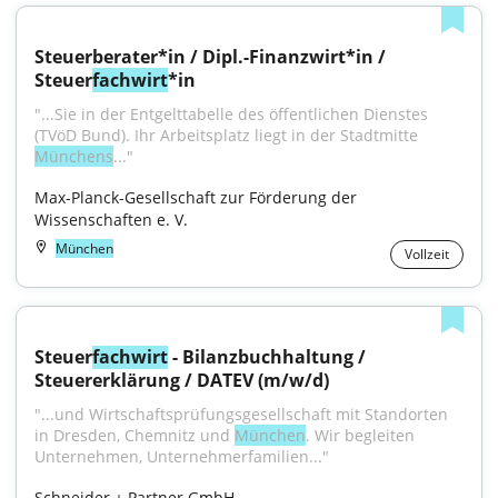
Steuerberater*in / Dipl.-Finanzwirt*in / 
Steuer
fachwirt
*in
"...Sie in der Entgelt­tabelle des öffent­lichen Dienstes 
(TVöD Bund). Ihr Arbeits­platz liegt in der Stadtmitte 
Münchens
..."
Max-Planck-Gesellschaft zur Förderung der 
Wissenschaften e. V.
München
Vollzeit
Steuer
fachwirt
 - Bilanzbuchhaltung / 
Steuererklärung / DATEV (m/w/d)
"...und Wirtschaftsprüfungsgesellschaft mit Standorten 
in Dresden, Chemnitz und 
München
. Wir begleiten 
Unternehmen, Unternehmerfamilien..."
Schneider + Partner GmbH