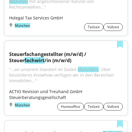
München
 mit angeschlossener Kanzlei von 
Rechtsanwälten..."
Holegal Tax Services GmbH
München
Teilzeit
Vollzeit
Steuerfachangestellter (m/w/d) / 
Steuer
fachwirt
/in (m/w/d)
"...an unserem Standort im Süden 
Münchens
. Über 
besonderes Knowhow verfügen wir in den Bereichen 
Immobilien..."
ACTIO Revision und Treuhand GmbH 
Steuerberatungsgesellschaft
München
Homeoffice
Teilzeit
Vollzeit