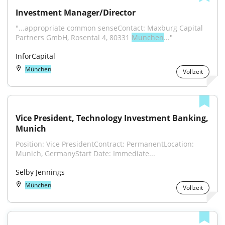
Investment Manager/Director
"...appropriate common senseContact: Maxburg Capital 
Partners GmbH, Rosental 4, 80331 
Munchen
..."
InforCapital
München
Vollzeit
Vice President, Technology Investment Banking, 
Munich
Position: Vice PresidentContract: PermanentLocation: 
Munich, GermanyStart Date: Immediate...
Selby Jennings
München
Vollzeit